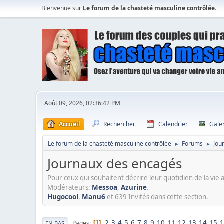
Bienvenue sur
Le forum de la chasteté masculine contrôlée
.
Août 09, 2026, 02:36:42 PM
Accueil
Rechercher
Calendrier
Gale
Le forum de la chasteté masculine contrôlée
Forums
Jou
►
►
Journaux des encagés
Pour ceux qui souhaitent décrire leur quotidien de la vie a
Modérateurs:
Messoa
,
Azurine
.
Hugocool
,
Manu6
et 639 Invités dans cette section.
2
3
4
5
6
7
8
9
10
11
12
13
14
15
1
Pages
1
EN BAS