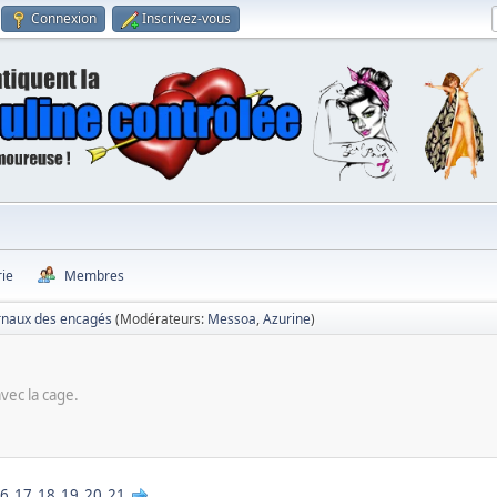
Connexion
Inscrivez-vous
rie
Membres
rnaux des encagés
(Modérateurs:
Messoa
,
Azurine
)
vec la cage.
6
17
18
19
20
21