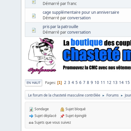
Démarré par franc
cage supplémentaire pour un anniversaire
Démarré par
conversation
pris par la patrouille
Démarré par
conversation
2
3
4
5
6
7
8
9
10
11
12
13
14
15
Pages
1
EN HAUT
Le forum de la chasteté masculine contrôlée
Forums
Jou
►
►
Sondage
Sujet bloqué
Sujet déplacé
Sujet épinglé
Sujets que vous suivez