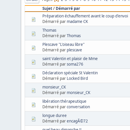
Sujet
/
Démarré par
Préparation échauffement avant le coup d'envoi
Démarré par
madame CK
Thomas
Démarré par
Thomas
Plescave "L'oiseau libre"
Démarré par
plescave
saint Valentin et plaisir de Mme
Démarré par
soma276
Déclaration spéciale St Valentin
Démarré par
Locked Bird
monsieur_CK
Démarré par
monsieur_CK
libération thérapeutique
Démarré par
conversation
longue duree
Démarré par
encagÃ©72
quel beau dimanche !!