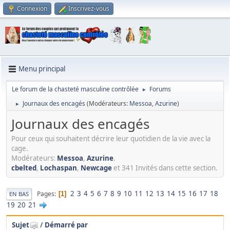
Connexion
Inscrivez-vous
Menu principal
Le forum de la chasteté masculine contrôlée
Forums
►
Journaux des encagés
(Modérateurs:
Messoa
,
Azurine
)
►
Journaux des encagés
Pour ceux qui souhaitent décrire leur quotidien de la vie avec la
cage.
Modérateurs:
Messoa
,
Azurine
.
cbelted
,
Lochaspan
,
Newcage
et 341 Invités dans cette section.
2
3
4
5
6
7
8
9
10
11
12
13
14
15
16
17
18
Pages
1
EN BAS
19
20
21
Sujet
/
Démarré par