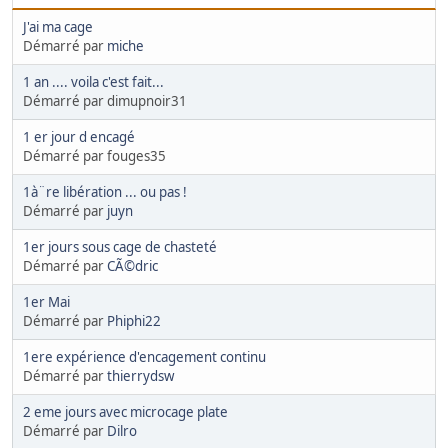
J'ai ma cage
Démarré par
miche
1 an .... voila c'est fait...
Démarré par dimupnoir31
1 er jour d encagé
Démarré par fouges35
1à¨re libération ... ou pas !
Démarré par
juyn
1er jours sous cage de chasteté
Démarré par
CÃ©dric
1er Mai
Démarré par
Phiphi22
1ere expérience d'encagement continu
Démarré par
thierrydsw
2 eme jours avec microcage plate
Démarré par
Dilro