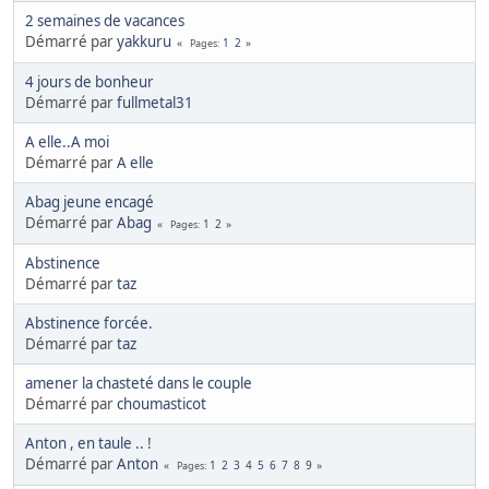
2 semaines de vacances
Démarré par
yakkuru
1
2
Pages
4 jours de bonheur
Démarré par
fullmetal31
A elle..A moi
Démarré par
A elle
Abag jeune encagé
Démarré par
Abag
1
2
Pages
Abstinence
Démarré par
taz
Abstinence forcée.
Démarré par
taz
amener la chasteté dans le couple
Démarré par
choumasticot
Anton , en taule .. !
Démarré par
Anton
1
2
3
4
5
6
7
8
9
Pages