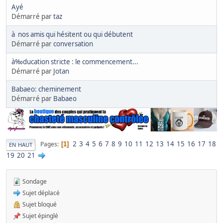
Ayé
Démarré par
taz
à nos amis qui hésitent ou qui débutent
Démarré par
conversation
à‰ducation stricte : le commencement...
Démarré par
Jotan
Babaeo: cheminement
Démarré par
Babaeo
2
3
4
5
6
7
8
9
10
11
12
13
14
15
16
17
18
Pages
1
EN HAUT
19
20
21
Sondage
Sujet déplacé
Sujet bloqué
Sujet épinglé