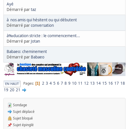
Ayé
Démarré par
taz
à nos amis qui hésitent ou qui débutent
Démarré par
conversation
à‰ducation stricte : le commencement...
Démarré par
Jotan
Babaeo: cheminement
Démarré par
Babaeo
2
3
4
5
6
7
8
9
10
11
12
13
14
15
16
17
18
Pages
1
EN HAUT
19
20
21
Sondage
Sujet déplacé
Sujet bloqué
Sujet épinglé