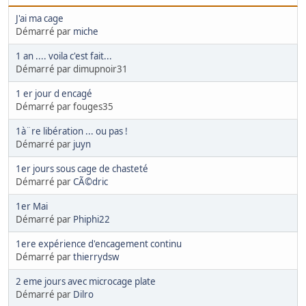
J'ai ma cage
Démarré par
miche
1 an .... voila c'est fait...
Démarré par dimupnoir31
1 er jour d encagé
Démarré par fouges35
1à¨re libération ... ou pas !
Démarré par
juyn
1er jours sous cage de chasteté
Démarré par
CÃ©dric
1er Mai
Démarré par
Phiphi22
1ere expérience d'encagement continu
Démarré par
thierrydsw
2 eme jours avec microcage plate
Démarré par
Dilro