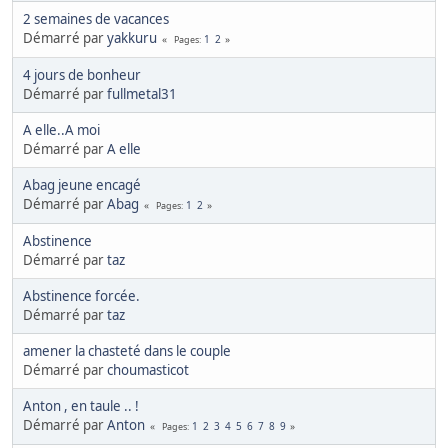
2 semaines de vacances
Démarré par
yakkuru
1
2
Pages
4 jours de bonheur
Démarré par
fullmetal31
A elle..A moi
Démarré par
A elle
Abag jeune encagé
Démarré par
Abag
1
2
Pages
Abstinence
Démarré par
taz
Abstinence forcée.
Démarré par
taz
amener la chasteté dans le couple
Démarré par
choumasticot
Anton , en taule .. !
Démarré par
Anton
1
2
3
4
5
6
7
8
9
Pages