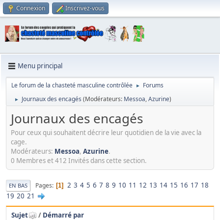
Connexion
Inscrivez-vous
Menu principal
Le forum de la chasteté masculine contrôlée
Forums
►
Journaux des encagés
(Modérateurs:
Messoa
,
Azurine
)
►
Journaux des encagés
Pour ceux qui souhaitent décrire leur quotidien de la vie avec la
cage.
Modérateurs:
Messoa
,
Azurine
.
0 Membres et 412 Invités dans cette section.
2
3
4
5
6
7
8
9
10
11
12
13
14
15
16
17
18
Pages
1
EN BAS
19
20
21
Sujet
/
Démarré par