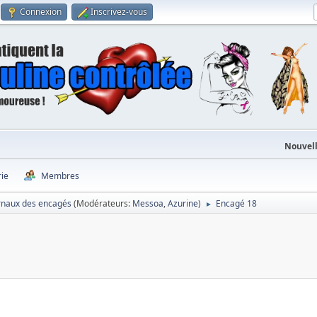
Connexion
Inscrivez-vous
Nouvell
rie
Membres
rnaux des encagés
(Modérateurs:
Messoa
,
Azurine
)
Encagé 18
►