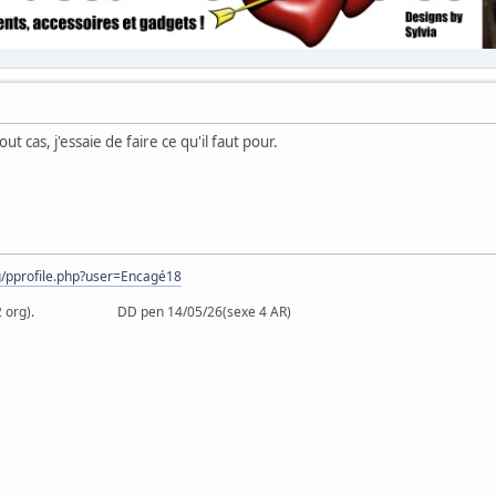
out cas, j'essaie de faire ce qu'il faut pour.
rg/pprofile.php?user=Encagé18
26 (2 org). DD pen 14/05/26(sexe 4 AR)
)