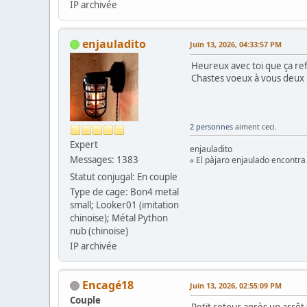
IP archivée
enjauladito
Juin 13, 2026, 04:33:57 PM
Heureux avec toi que ça re
Chastes voeux à vous deux
2 personnes
aiment ceci.
Expert
enjauladito
Messages: 1383
« El pàjaro enjaulado encontra 
Statut conjugal: En couple
Type de cage: Bon4 metal
small; Looker01 (imitation
chinoise); Métal Python
nub (chinoise)
IP archivée
Encagé18
Juin 13, 2026, 02:55:09 PM
Couple
Petit retour après un arrê