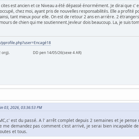
u cites est ancien et ce Niveau a été dépassé énormément. Je dirai que c'
occupé, chez moi, ayant pris de nouvelles responsabilités. Elle a profité po
 ainsi, tant mieux pour elle. On est de retour 2 ans en arrière. 2 étrangers
ours de chien qui me soutiennent.Jevleur dois beaucoup. La, je suis tomb
rg/pprofile.php?user=Encagé18
26 (2 org). DD pen 14/05/26(sexe 4 AR)
)
uin 03, 2026, 03:36:53 PM
MC,c' est du passé. A l' arrêt complet depuis 2 semaines et je pense
 me demandez pas comment c'est arrivé, je serai bien incapable de 
outes et tous.