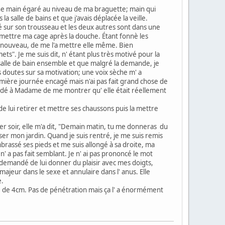
nti une main égaré au niveau de ma braguette; main qui
salle de bains et que j'avais déplacée la veille.
 sur son trousseau et les deux autres sont dans une
mettre ma cage après la douche. Étant fonnè les
de nouveau, de me l'a mettre elle même. Bien
ts". Je me suis dit, n' étant plus très motivé pour la
 salle de bain ensemble et que malgré la demande, je
es doutes sur sa motivation; une voix sèche m' a
mière journée encagé mais n'ai pas fait grand chose de
emandé à Madame de me montrer qu' elle était réellement
de lui retirer et mettre ses chaussons puis la mettre
er soir, elle m'a dit, "Demain matin, tu me donneras du
oser mon jardin. Quand je suis rentré, je me suis remis
mbrassé ses pieds et me suis allongé à sa droite, ma
' a pas fait semblant. Je n' ai pas prononcé le mot
'a demandé de lui donner du plaisir avec mes doigts,
 majeur dans le sexe et annulaire dans l' anus. Elle
e.
e de 4cm. Pas de pénétration mais ça l' a énormément