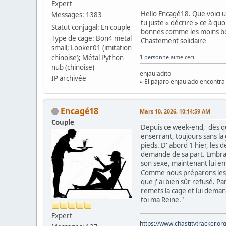
Expert
Hello Encagé18. Que voici u
Messages: 1383
tu juste « décrire » ce à qu
Statut conjugal: En couple
bonnes comme les moins bo
Type de cage: Bon4 metal
Chastement solidaire
small; Looker01 (imitation
1 personne
aime ceci.
chinoise); Métal Python
nub (chinoise)
enjauladito
IP archivée
« El pàjaro enjaulado encontra 
Encagé18
Mars 10, 2026, 10:14:59 AM
Couple
Depuis ce week-end, dès que
enserrant, toujours sans la 
pieds. D' abord 1 hier, les
demande de sa part. Embrass
son sexe, maintenant lui em
Comme nous préparons les él
que j' ai bien sûr refusé. 
remets la cage et lui demande 
toi ma Reine."
Expert
https://www.chastitytracker.o