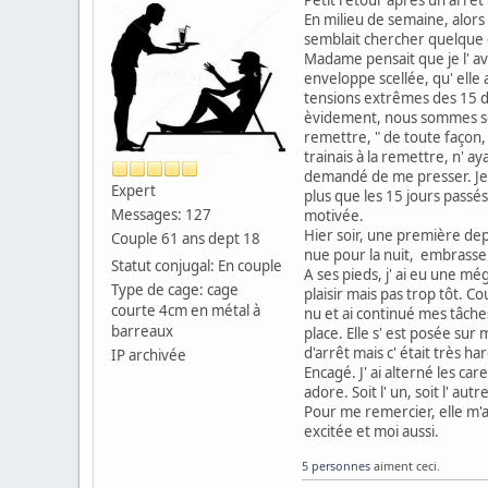
En milieu de semaine, alors 
semblait chercher quelque ch
Madame pensait que je l' a
enveloppe scellée, qu' ell
tensions extrêmes des 15 de
èvidement, nous sommes sorti
remettre, " de toute façon,
trainais à la remettre, n' a
demandé de me presser. Je m
Expert
plus que les 15 jours passé
Messages: 127
motivée.
Hier soir, une première depu
Couple 61 ans dept 18
nue pour la nuit, embrasser
Statut conjugal: En couple
A ses pieds, j' ai eu une m
Type de cage: cage
plaisir mais pas trop tôt. C
courte 4cm en métal à
nu et ai continué mes tâches
barreaux
place. Elle s' est posée sur
d'arrêt mais c' était très h
IP archivée
Encagé. J' ai alterné les ca
adore. Soit l' un, soit l' a
Pour me remercier, elle m'
excitée et moi aussi.
5 personnes
aiment ceci.