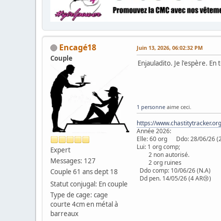
Encagé18
Juin 13, 2026, 06:02:32 PM
Couple
Enjauladito. Je l'espère. En t
1 personne
aime ceci.
https://www.chastitytracker.o
Année 2026:
Elle: 60 org Ddo: 28/06/
Lui: 1 org comp;
Expert
2 non autorisé.
Messages: 127
2 org ruines
Ddo comp: 10/06/26 (N.A
Couple 61 ans dept 18
Dd pen. 14/05/26 (4 AR😢)
Statut conjugal: En couple
Type de cage: cage
courte 4cm en métal à
barreaux