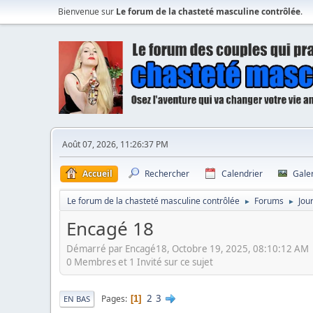
Bienvenue sur
Le forum de la chasteté masculine contrôlée
.
Août 07, 2026, 11:26:37 PM
Accueil
Rechercher
Calendrier
Gale
Le forum de la chasteté masculine contrôlée
Forums
Jou
►
►
Encagé 18
Démarré par Encagé18, Octobre 19, 2025, 08:10:12 AM
0 Membres et 1 Invité sur ce sujet
2
3
Pages
1
EN BAS