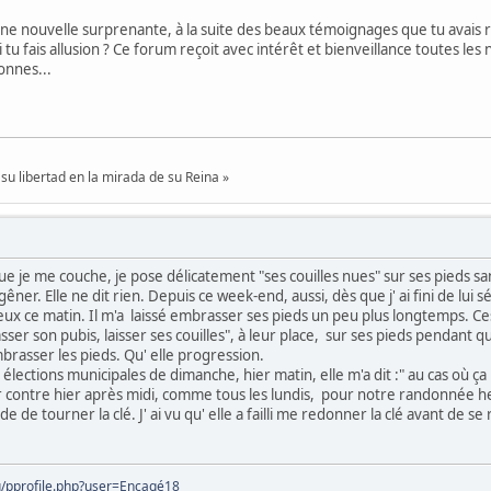
ne nouvelle surprenante, à la suite des beaux témoignages que tu avais rap
oi tu fais allusion ? Ce forum reçoit avec intérêt et bienveillance toutes l
nnes...
su libertad en la mirada de su Reina »
 je me couche, je pose délicatement "ses couilles nues" sur ses pieds san
gêner. Elle ne dit rien. Depuis ce week-end, aussi, dès que j' ai fini de lui
 deux ce matin. Il m'a laissé embrasser ses pieds un peu plus longtemps. Ce
er son pubis, laisser ses couilles", à leur place, sur ses pieds pendant q
brasser les pieds. Qu' elle progression.
ections municipales de dimanche, hier matin, elle m'a dit :" au cas où ça
Par contre hier après midi, comme tous les lundis, pour notre randonnée he
de tourner la clé. J' ai vu qu' elle a failli me redonner la clé avant de se ra
rg/pprofile.php?user=Encagé18