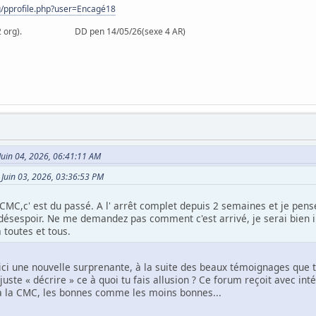
rg/pprofile.php?user=Encagé18
26 (2 org). DD pen 14/05/26(sexe 4 AR)
)
e Juin 04, 2026, 06:41:11 AM
e Juin 03, 2026, 03:36:53 PM
 CMC,c' est du passé. A l' arrêt complet depuis 2 semaines et je pen
désespoir. Ne me demandez pas comment c'est arrivé, je serai bien i
 toutes et tous.
i une nouvelle surprenante, à la suite des beaux témoignages que tu 
 juste « décrire » ce à quoi tu fais allusion ? Ce forum reçoit avec int
à la CMC, les bonnes comme les moins bonnes...