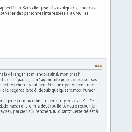
portés ici. Sans aller jusqu'à « expliquer », voudrais-
es nouvelles des personnes intéressées à la CMC, les
#44
s la déranger et m' endors ainsi, mon bras l'
 sécher les épaules, je m' agenouille pour embrasser ses
s petites choses vont peut être finir par devenir une
u' elle regarde la télé, depuis quelques temps, humer
 me gène pour marcher, tu peux retirer la cage" . Ce
bdomadaire. Elle m' a dévérouillé. À notre retour, je
viser. J' ai bien sûr renchéri, lui disant:" Cette clé est à