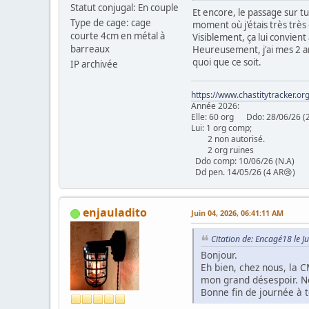
Statut conjugal: En couple
Et encore, le passage sur t
Type de cage: cage
moment où j'étais très très 
courte 4cm en métal à
Visiblement, ça lui convient
barreaux
Heureusement, j'ai mes 2 am
quoi que ce soit.
IP archivée
https://www.chastitytracker.o
Année 2026:
Elle: 60 org Ddo: 28/06/
Lui: 1 org comp;
2 non autorisé.
2 org ruines
Ddo comp: 10/06/26 (N.A
Dd pen. 14/05/26 (4 AR😢)
enjauladito
Juin 04, 2026, 06:41:11 AM
Citation de: Encagé18 le J
Bonjour.
Eh bien, chez nous, la C
mon grand désespoir. Ne
Bonne fin de journée à t