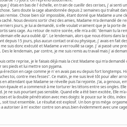
que j' étais en bas de l' échelle, en train de cueillir des cerises, j' ai se
ose. Sans doute la cage abandonnée depuis 2 semaines qui traînait dans la 
vais remise. Chose bien sûr impossible, étant donné que Madame a une clé
e a caché. Nous devions sortir chez des amies, Madame m'a demandé de re
rniers jours, je lui ai demandé, si elle voulait vraiment que je la porte 
s sans cage. Au retour de notre soirée, elle m'a a dit: "demain tu la reme
 demain elle aura oublié.😃". Le lendemain, alors que nous étions dans la
yant depuis 15 jours, plus aucun contact oral ou physique, j' avais en fait d
e suis donc exécuté et Madame a verrouillé sa cage. J' ai passé une pre
s. Des le lendemain, par contre, je me suis remis au travail mais j' ai d
is cette reprise, je le faisais déjà mais la c'est Madame qui m'a demandé 
 ses pieds et lui mettre son pyjama.
éga érection en cage comme je n' en avais pas eu depuis fort longtemps. Hi
ouches toi, contre mes fesses". Ce matin, je me suis levé tôt pour aller arr
 en attendant que Madame se réveille puis l'ai rejointe. J'ai, a genoux, e
 mon épaule et a commencé à me torturer les tétons entre ses ongles. Elle n
ard. Je ne suis pourtant pas sensible. Quand elle a été bien excitée, Elle m
resses et la double pénétration avec mes doigts: le pouce sur le clito, index
utre, soit tout ensemble. Le résultat est explosif. Un bon gros méga orgasm
a a autoriser à m' exciter contre son anus.bien évidemment avec une cag