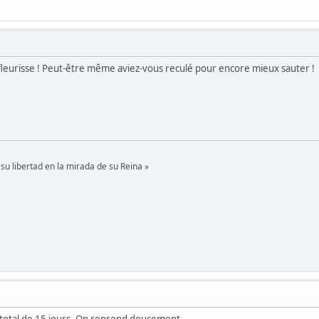
fleurisse ! Peut-être même aviez-vous reculé pour encore mieux sauter !
su libertad en la mirada de su Reina »
t total de 15 jours. On reprend doucement.