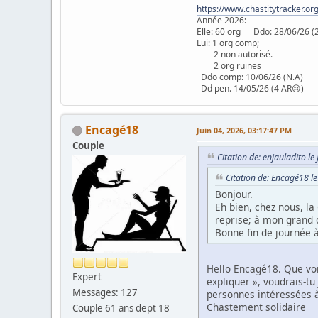
https://www.chastitytracker.o
Année 2026:
Elle: 60 org Ddo: 28/06/
Lui: 1 org comp;
2 non autorisé.
2 org ruines
Ddo comp: 10/06/26 (N.A
Dd pen. 14/05/26 (4 AR😢)
Encagé18
Juin 04, 2026, 03:17:47 PM
Couple
Citation de: enjauladito l
Citation de: Encagé18 l
Bonjour.
Eh bien, chez nous, la
reprise; à mon grand 
Bonne fin de journée à
Hello Encagé18. Que voic
Expert
expliquer », voudrais-tu
Messages: 127
personnes intéressées 
Chastement solidaire
Couple 61 ans dept 18