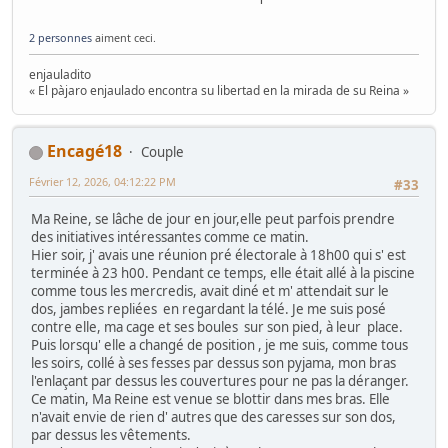
2 personnes
aiment ceci.
enjauladito
« El pàjaro enjaulado encontra su libertad en la mirada de su Reina »
Encagé18
Couple
Février 12, 2026, 04:12:22 PM
#33
Ma Reine, se lâche de jour en jour,elle peut parfois prendre
des initiatives intéressantes comme ce matin.
Hier soir, j' avais une réunion pré électorale à 18h00 qui s' est
terminée à 23 h00. Pendant ce temps, elle était allé à la piscine
comme tous les mercredis, avait diné et m' attendait sur le
dos, jambes repliées en regardant la télé. Je me suis posé
contre elle, ma cage et ses boules sur son pied, à leur place.
Puis lorsqu' elle a changé de position , je me suis, comme tous
les soirs, collé à ses fesses par dessus son pyjama, mon bras
l'enlaçant par dessus les couvertures pour ne pas la déranger.
Ce matin, Ma Reine est venue se blottir dans mes bras. Elle
n'avait envie de rien d' autres que des caresses sur son dos,
par dessus les vêtements.