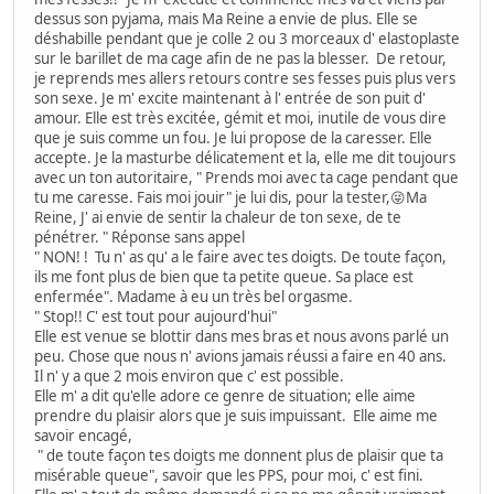
dessus son pyjama, mais Ma Reine a envie de plus. Elle se
déshabille pendant que je colle 2 ou 3 morceaux d' elastoplaste
sur le barillet de ma cage afin de ne pas la blesser. De retour,
je reprends mes allers retours contre ses fesses puis plus vers
son sexe. Je m' excite maintenant à l' entrée de son puit d'
amour. Elle est très excitée, gémit et moi, inutile de vous dire
que je suis comme un fou. Je lui propose de la caresser. Elle
accepte. Je la masturbe délicatement et la, elle me dit toujours
avec un ton autoritaire, " Prends moi avec ta cage pendant que
tu me caresse. Fais moi jouir" je lui dis, pour la tester,😜Ma
Reine, J' ai envie de sentir la chaleur de ton sexe, de te
pénétrer. " Réponse sans appel
" NON! ! Tu n' as qu' a le faire avec tes doigts. De toute façon,
ils me font plus de bien que ta petite queue. Sa place est
enfermée". Madame à eu un très bel orgasme.
" Stop!! C' est tout pour aujourd'hui"
Elle est venue se blottir dans mes bras et nous avons parlé un
peu. Chose que nous n' avions jamais réussi a faire en 40 ans.
Il n' y a que 2 mois environ que c' est possible.
Elle m' a dit qu'elle adore ce genre de situation; elle aime
prendre du plaisir alors que je suis impuissant. Elle aime me
savoir encagé,
" de toute façon tes doigts me donnent plus de plaisir que ta
misérable queue", savoir que les PPS, pour moi, c' est fini.