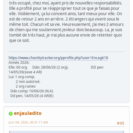
très occupé, chez moi, ayant pris de nouvelles responsabilités.
Elle a profité pour se réapproprier tout ce que je faisais pour
elle. Visiblement, ça lui convient ainsi, tant mieux pour elle. On
est de retour 2 ans en arrière. 2 étrangers qui vivent sous le
même toit. Chacun vit sa vie. Heureusement, j'ai mes 2 amours
de chien qui me soutiennent.Jevleur dois beaucoup. La, je suis
tombé de très haut, je n'ai plus aucune envie de retenter quoi
que ce soit.
https://www.chastitytracker.org/pprofile.php?user=Encagé18
Année 2026:
Elle: 60 org Ddo: 28/06/26 (2 org). DD pen
14/05/26(sexe 4 AR)
Lui: 1 org comp;
2 non autorisé.
2 org ruines
Ddo comp: 10/06/26 (N.A)
Dd pen. 14/05/26 (4 AR😢)
enjauladito
Juin 04, 2026, 06:41:11 AM
#45