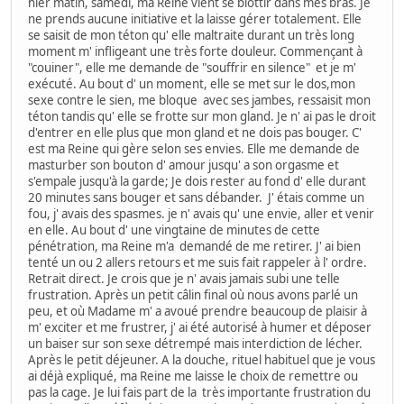
hier matin, samedi, ma Reine vient se blottir dans mes bras. Je
ne prends aucune initiative et la laisse gérer totalement. Elle
se saisit de mon téton qu' elle maltraite durant un très long
moment m' infligeant une très forte douleur. Commençant à
"couiner", elle me demande de "souffrir en silence" et je m'
exécuté. Au bout d' un moment, elle se met sur le dos,mon
sexe contre le sien, me bloque avec ses jambes, ressaisit mon
téton tandis qu' elle se frotte sur mon gland. Je n' ai pas le droit
d'entrer en elle plus que mon gland et ne dois pas bouger. C'
est ma Reine qui gère selon ses envies. Elle me demande de
masturber son bouton d' amour jusqu' a son orgasme et
s'empale jusqu'à la garde; Je dois rester au fond d' elle durant
20 minutes sans bouger et sans débander. J' étais comme un
fou, j' avais des spasmes. je n' avais qu' une envie, aller et venir
en elle. Au bout d' une vingtaine de minutes de cette
pénétration, ma Reine m'a demandé de me retirer. J' ai bien
tenté un ou 2 allers retours et me suis fait rappeler à l' ordre.
Retrait direct. Je crois que je n' avais jamais subi une telle
frustration. Après un petit câlin final où nous avons parlé un
peu, et où Madame m' a avoué prendre beaucoup de plaisir à
m' exciter et me frustrer, j' ai été autorisé à humer et déposer
un baiser sur son sexe détrempé mais interdiction de lécher.
Après le petit déjeuner. A la douche, rituel habituel que je vous
ai déjà expliqué, ma Reine me laisse le choix de remettre ou
pas la cage. Je lui fais part de la très importante frustration du