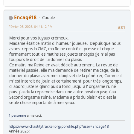
Encagé18
Couple
Février 05, 2026, 04:41:12 PM
#31
Merci pour vos tuyaux crémeux.
Madame était ce matin d' humeur joueuse. Depuis que nous
avons repris la CMC, ma Reine contrôle, presse et claque
fermement tout les matins ses jouets encagés (je n' ai pas
toujours le droit de lui donner du plaisir.
Ce matin, ma Reine en avait décidé autrement. La revue de
matériel passée, elle m'a demandé de retirer ma cage, de lui
donner du plaisir avec mes doigts et de la pénétrer, Comme il
m' est interdit de jouir, et certainement pour très longtemps,
d' abord juste le gland puis a fond jusqu' a l' orgasme ruiné
puis, j' ai du la reprendre dans une autre position jusqu' au
Second orgasme ruiné. Madame a pris du plaisir et c' est la
seule chose importante à mes yeux.
1 personne
aime ceci.
https://www.chastitytracker.org/pprofile.php?user=Encagé18
Année 2026: