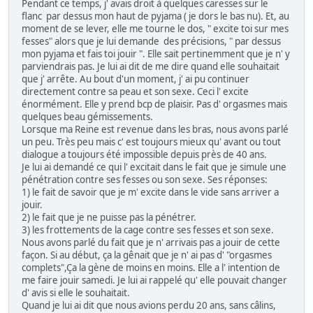
Pendant ce temps, j' avais droit à quelques caresses sur le
flanc par dessus mon haut de pyjama ( je dors le bas nu). Et, au
moment de se lever, elle me tourne le dos, " excite toi sur mes
fesses" alors que je lui demande des précisions, " par dessus
mon pyjama et fais toi jouir ". Elle sait pertinemment que je n' y
parviendrais pas. Je lui ai dit de me dire quand elle souhaitait
que j' arrête. Au bout d'un moment, j' ai pu continuer
directement contre sa peau et son sexe. Ceci l' excite
énormément. Elle y prend bcp de plaisir. Pas d' orgasmes mais
quelques beau gémissements.
Lorsque ma Reine est revenue dans les bras, nous avons parlé
un peu. Très peu mais c' est toujours mieux qu' avant ou tout
dialogue a toujours été impossible depuis près de 40 ans.
Je lui ai demandé ce qui l' excitait dans le fait que je simule une
pénétration contre ses fesses ou son sexe. Ses réponses:
1) le fait de savoir que je m' excite dans le vide sans arriver a
jouir.
2) le fait que je ne puisse pas la pénétrer.
3) les frottements de la cage contre ses fesses et son sexe.
Nous avons parlé du fait que je n' arrivais pas a jouir de cette
façon. Si au début, ça la gênait que je n' ai pas d' "orgasmes
complets",Ça la gène de moins en moins. Elle a l' intention de
me faire jouir samedi. Je lui ai rappelé qu' elle pouvait changer
d' avis si elle le souhaitait.
Quand je lui ai dit que nous avions perdu 20 ans, sans câlins,