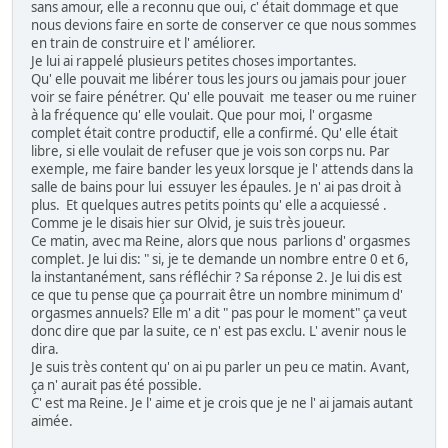
sans amour, elle a reconnu que oui, c' était dommage et que
nous devions faire en sorte de conserver ce que nous sommes
en train de construire et l' améliorer.
Je lui ai rappelé plusieurs petites choses importantes.
Qu' elle pouvait me libérer tous les jours ou jamais pour jouer
voir se faire pénétrer. Qu' elle pouvait me teaser ou me ruiner
à la fréquence qu' elle voulait. Que pour moi, l' orgasme
complet était contre productif, elle a confirmé. Qu' elle était
libre, si elle voulait de refuser que je vois son corps nu. Par
exemple, me faire bander les yeux lorsque je l' attends dans la
salle de bains pour lui essuyer les épaules. Je n' ai pas droit à
plus. Et quelques autres petits points qu' elle a acquiessé .
Comme je le disais hier sur Olvid, je suis très joueur.
Ce matin, avec ma Reine, alors que nous parlions d' orgasmes
complet. Je lui dis: " si, je te demande un nombre entre 0 et 6,
la instantanément, sans réfléchir ? Sa réponse 2. Je lui dis est
ce que tu pense que ça pourrait être un nombre minimum d'
orgasmes annuels? Elle m' a dit " pas pour le moment" ça veut
donc dire que par la suite, ce n' est pas exclu. L' avenir nous le
dira.
Je suis très content qu' on ai pu parler un peu ce matin. Avant,
ça n' aurait pas été possible.
C' est ma Reine. Je l' aime et je crois que je ne l' ai jamais autant
aimée.