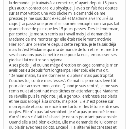
la demande, je trainais à la remettre, n' ayant depuis 15 jours,
plus aucun contact oral ou physique, j' avais en fait des doutes
sur sa motivation; une voix sèche m' a demandé de me
presser. Je me suis donc exécuté et Madame a verrouillé sa
cage. J' ai passé une première journée encagé mais n'ai pas fait
grand chose de plus que les 15 jours passés. Des le lendemain,
par contre, je me suis remis au travail mais j' ai demandé à
Madame de me montrer qu' elle était réellement motivée.
Hier soir, une première depuis cette reprise, je le faisais déjà
mais la c'est Madame qui m'a demandé de lui retirer et mettre
ses chaussons puis la mettre nue pour la nuit, embrasser ses
pieds et lui mettre son pyjama.
A ses pieds, j' ai eu une méga érection en cage comme je n' en
avais pas eu depuis fort longtemps. Hier soir, elle m'a dit,
"Demain matin, tu me donneras du plaisir mais pas trop tôt.
Couches toi, contre mes fesses". Ce matin, je me suis levé tôt
pour aller arroser mon jardin. Quand je suis rentré, je me suis
remis nu et ai continué mes tâches en attendant que Madame
se réveille puis l'ai rejointe. J'ai, a genoux, embrassé ses pieds
et me suis allongé à sa droite, ma place. Elle s' est posée sur
mon épaule et a commencé à me torturer les tétons entre ses
ongles. Elle n' a pas fait semblant. Je n' ai pas prononcé le mot
d'arrêt mais c' était très hard. Je ne suis pourtant pas sensible.
Quand elle a été bien excitée, Elle m'a demandé de lui donner
du plaisir avec mes doigts, Encagé. J' ai alterné les caresses et