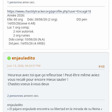
1 personne
aime ceci.
https://www.chastitytracker.org/pprofile.php?user=Encagé18
Année 2026:
Elle: 60 org Ddo: 28/06/26 (2 org). DD pen
14/05/26(sexe 4 AR)
Lui: 1 org comp;
2 non autorisé.
2 org ruines
Ddo comp: 10/06/26 (N.A)
Dd pen. 14/05/26 (4 AR😢)
enjauladito
Juin 13, 2026, 04:33:57 PM
#48
Heureux avec toi que ça refleurisse ! Peut-être même aviez-
vous reculé pour encore mieux sauter !
Chastes voeux à vous deux
2 personnes
aiment ceci.
enjauladito
« El pàjaro enjaulado encontra su libertad en la mirada de su Reina »