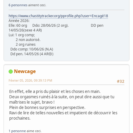
6 personnes
aiment ceci.
https://www.chastitytracker.org/pprofile.php?user=Encagé18
Année 2026:
Elle: 60 org Ddo: 28/06/26 (2 org). DD pen
14/05/26(sexe 4 AR)
Lui: 1 org comp;
2 non autorisé.
2 org ruines
Ddo comp: 10/06/26 (N.A)
Dd pen. 14/05/26 (4 AR😢)
Newcage
Février 05, 2026, 09:39:13 PM
#32
En effet, elle a pris du plaisir et les choses en main.
Deux orgasmes ruinés à la suite, on peut dire aussi que tu
maîtrises le sujet, bravo !
Plein de bonnes surprises en perspective.
Ravi de lire de telles nouvelles et impatient de découvrir les
prochaines.
1 personne
aime ceci.