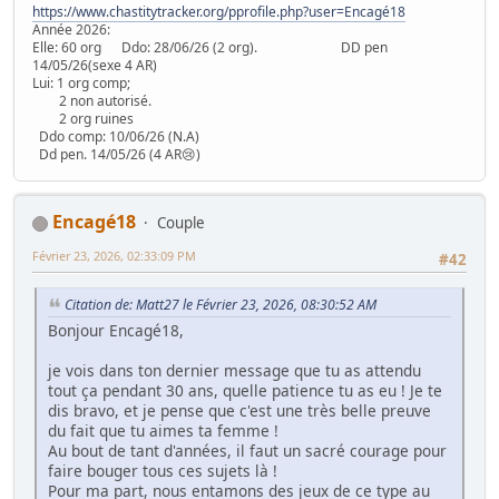
https://www.chastitytracker.org/pprofile.php?user=Encagé18
Année 2026:
Elle: 60 org Ddo: 28/06/26 (2 org). DD pen
14/05/26(sexe 4 AR)
Lui: 1 org comp;
2 non autorisé.
2 org ruines
Ddo comp: 10/06/26 (N.A)
Dd pen. 14/05/26 (4 AR😢)
Encagé18
Couple
Février 23, 2026, 02:33:09 PM
#42
Citation de: Matt27 le Février 23, 2026, 08:30:52 AM
Bonjour Encagé18,
je vois dans ton dernier message que tu as attendu
tout ça pendant 30 ans, quelle patience tu as eu ! Je te
dis bravo, et je pense que c'est une très belle preuve
du fait que tu aimes ta femme !
Au bout de tant d'années, il faut un sacré courage pour
faire bouger tous ces sujets là !
Pour ma part, nous entamons des jeux de ce type au