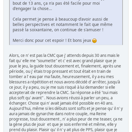
bout de 13 ans, ça n'a pas été facile pour moi
d'engager la chose...
Cela permet je pense à beaucoup d'avoir aussi de
belles perspectives et notamment le fait que même
passé la soixantaine, on continue de s'amuser !
Merci donc pour cet espoir ! Et bons jeux
Alors, ce n' est pas la CMC que j' attends depuis 30 ans mais le
fait qu' elle me "soumette" et c' est avec grand plaisir que je
joue le jeu, la guide tout doucement et, finalement, après une
période, ou j' étais trop pressant et tout était en train de
tomber a l' eau par ma faute, heureusement, il y a eu mes
blessures a répétition et nous avons décidé d' arrêter, jusqu'à
ce jour, il y a peu, ou je me suis risqué à lui demander si elle
accepterait de reprendre la CMC. Sa réponse a été "oui mais
plus soft qu' avant" . Nous avions réussi à parler un peu, a
échanger. Chose qui n' avait jamais été possible en 40 ans.
Aujourd'hui, même si les débuts sont softs et je pense qu' il n' y
aura jamais de gynarchie dans notre couple, ma Reine
progresse, tout doucement , n' a plus peur de me teaser, ça ne
la gène plus de jouir et que je sois enfermé et même, elle y
prend du plaisir. Plaisir qu' il n' y ait plus de PPS, plaisir que je