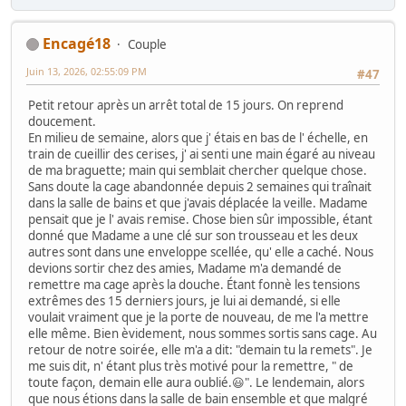
Encagé18
Couple
Juin 13, 2026, 02:55:09 PM
#47
Petit retour après un arrêt total de 15 jours. On reprend
doucement.
En milieu de semaine, alors que j' étais en bas de l' échelle, en
train de cueillir des cerises, j' ai senti une main égaré au niveau
de ma braguette; main qui semblait chercher quelque chose.
Sans doute la cage abandonnée depuis 2 semaines qui traînait
dans la salle de bains et que j'avais déplacée la veille. Madame
pensait que je l' avais remise. Chose bien sûr impossible, étant
donné que Madame a une clé sur son trousseau et les deux
autres sont dans une enveloppe scellée, qu' elle a caché. Nous
devions sortir chez des amies, Madame m'a demandé de
remettre ma cage après la douche. Étant fonnè les tensions
extrêmes des 15 derniers jours, je lui ai demandé, si elle
voulait vraiment que je la porte de nouveau, de me l'a mettre
elle même. Bien èvidement, nous sommes sortis sans cage. Au
retour de notre soirée, elle m'a a dit: "demain tu la remets". Je
me suis dit, n' étant plus très motivé pour la remettre, " de
toute façon, demain elle aura oublié.😃". Le lendemain, alors
que nous étions dans la salle de bain ensemble et que malgré