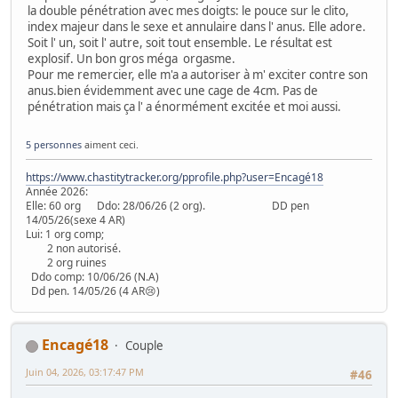
la double pénétration avec mes doigts: le pouce sur le clito,
index majeur dans le sexe et annulaire dans l' anus. Elle adore.
Soit l' un, soit l' autre, soit tout ensemble. Le résultat est
explosif. Un bon gros méga orgasme.
Pour me remercier, elle m'a a autoriser à m' exciter contre son
anus.bien évidemment avec une cage de 4cm. Pas de
pénétration mais ça l' a énormément excitée et moi aussi.
5 personnes
aiment ceci.
https://www.chastitytracker.org/pprofile.php?user=Encagé18
Année 2026:
Elle: 60 org Ddo: 28/06/26 (2 org). DD pen
14/05/26(sexe 4 AR)
Lui: 1 org comp;
2 non autorisé.
2 org ruines
Ddo comp: 10/06/26 (N.A)
Dd pen. 14/05/26 (4 AR😢)
Encagé18
Couple
Juin 04, 2026, 03:17:47 PM
#46