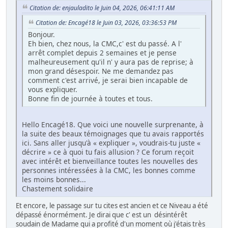
Citation de: enjauladito le Juin 04, 2026, 06:41:11 AM
Citation de: Encagé18 le Juin 03, 2026, 03:36:53 PM
Bonjour.
Eh bien, chez nous, la CMC,c' est du passé. A l'
arrêt complet depuis 2 semaines et je pense
malheureusement qu'il n' y aura pas de reprise; à
mon grand désespoir. Ne me demandez pas
comment c'est arrivé, je serai bien incapable de
vous expliquer.
Bonne fin de journée à toutes et tous.
Hello Encagé18. Que voici une nouvelle surprenante, à
la suite des beaux témoignages que tu avais rapportés
ici. Sans aller jusqu'à « expliquer », voudrais-tu juste «
décrire » ce à quoi tu fais allusion ? Ce forum reçoit
avec intérêt et bienveillance toutes les nouvelles des
personnes intéressées à la CMC, les bonnes comme
les moins bonnes...
Chastement solidaire
Et encore, le passage sur tu cites est ancien et ce Niveau a été
dépassé énormément. Je dirai que c' est un désintérêt
soudain de Madame qui a profité d'un moment où j'étais très