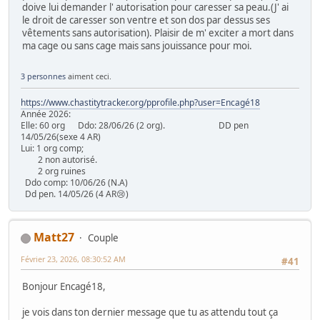
doive lui demander l' autorisation pour caresser sa peau.(J' ai
le droit de caresser son ventre et son dos par dessus ses
vêtements sans autorisation). Plaisir de m' exciter a mort dans
ma cage ou sans cage mais sans jouissance pour moi.
3 personnes
aiment ceci.
https://www.chastitytracker.org/pprofile.php?user=Encagé18
Année 2026:
Elle: 60 org Ddo: 28/06/26 (2 org). DD pen
14/05/26(sexe 4 AR)
Lui: 1 org comp;
2 non autorisé.
2 org ruines
Ddo comp: 10/06/26 (N.A)
Dd pen. 14/05/26 (4 AR😢)
Matt27
Couple
Février 23, 2026, 08:30:52 AM
#41
Bonjour Encagé18,
je vois dans ton dernier message que tu as attendu tout ça