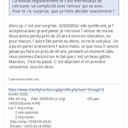
Ca évolue régulièrement et c'est merveilleux de
retrouver sa complicité avec l'amour qui va avec.
Pour le 14, surprise, que ça t'elle décider exactement ?
Alors ça, c' est une surprise. 😉🤣🤣🤣Qu' elle qu'elle soit, je l'
accepterai avec grand plaisir. Je retrouve l' amour de ma vie.
Nous avons perdu près de 20 ans à vivre en colocation, ou
pour chacun, l' autre fait partie du décor, on ne le voit plus. On
a pu en parler brièvement l' autre matin, ce que nous n' avions
jamais pu faire en près de 40 ans, pendant un moment câlin,
nous sommes d'accord sur le fait que c' est un beau gâchis.
Mais bon, C'est du passé. C' est déjà bien d' en prendre
conscience, tous les deux.
1 personne
aime ceci.
https://www.chastitytracker.org/pprofile.php?user=Encagé18
Année 2026:
Elle: 60 org Ddo: 28/06/26 (2 org). DD pen
14/05/26(sexe 4 AR)
Lui: 1 org comp;
2 non autorisé.
2 org ruines
Ddo comp: 10/06/26 (N.A)
Dd pen. 14/05/26 (4 AR😢)