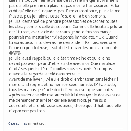
Elle m' a tout de même demandé si ça ne me gênait vraiment
pas qu' elle prenne du plaisir et pas moi. Je l' ai rassurée. Et lui
ai dit qu' elle ne s' inquiète pas. Bien au contraire, plus elle me
frustre, plus je l' aime. Cette fois, elle l' a bien compris.
Je lui ai demandé de prendre possession et de cacher toutes
les clés, y compris celle de secours. Comme elle hésitait, je lui ai
dit: " tu sais, avec la clé de secours, je ne le fais pas mais je
pourrais me masturber "🤣 Réponse immédiate. " Ok. Quand
tu auras besoin, tu devras me demander." Parfois, avec une
Reine un peu frileuse, il suffit de trouver les bons arguments.
😜🤣🤣
Je lui ai aussi rappelé qu' elle était ma Reine et qu' elle ne
devait pas avoir peur d' être stricte avec moi. Que ma place
était à ses pieds et "ses" couilles sous ses pieds. Y compris
quand elle regarde la télé dans notre lit.
Avant de me lever, j. Ai eu le droit d' embrasser, sans lécher à
mon grand regret, et humer son sexe humide. D' habitude,
tous les matins, je n' ai le droit d' embrasser que son pubis.
Après sa douche elle m'a autorisé à lui essuyer le dos avant de
me demander d' arrêter car elle avait froid. Je me suis
agenouillé et ai embrassé ses pieds, chose que d' habitude elle
n' apprécie pas trop.
6 personnes
aiment ceci.