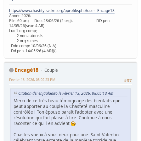
https://www.chastitytracker.org/pprofile.php?user=Encagé18
Année 2026:
Elle: 60 org Ddo: 28/06/26 (2 org). DD pen
14/05/26(sexe 4 AR)
Lui: 1 org comp;
2 non autorisé.
2 org ruines
Ddo comp: 10/06/26 (N.A)
Dd pen. 14/05/26 (4 AR😢)
Encagé18
Couple
Février 13, 2026, 05:02:23 PM
#37
Citation de: enjauladito le Février 13, 2026, 08:05:13 AM
Merci de ce très beau témoignage des bienfaits que
peut apporter au couple la Chasteté masculine
contrôlée ! Ton épouse paraît l'adopter avec une
résolution qui fait plaisir à lire. Continue à nous
raconter ce qu'il en advient
Chastes voeux à vous deux pour une Saint-Valentin
célébrant votre entente de la manière torride que