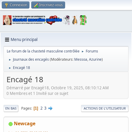
Connexion
Inscrivez-vous
Menu principal
Le forum de la chasteté masculine contrôlée
Forums
►
Journaux des encagés
(Modérateurs:
Messoa
,
Azurine
)
►
Encagé 18
►
Encagé 18
Démarré par Encagé18, Octobre 19, 2025, 08:10:12 AM
0 Membres et 1 Invité sur ce sujet
2
3
Pages
1
EN BAS
ACTIONS DE L'UTILISATEUR
Newcage