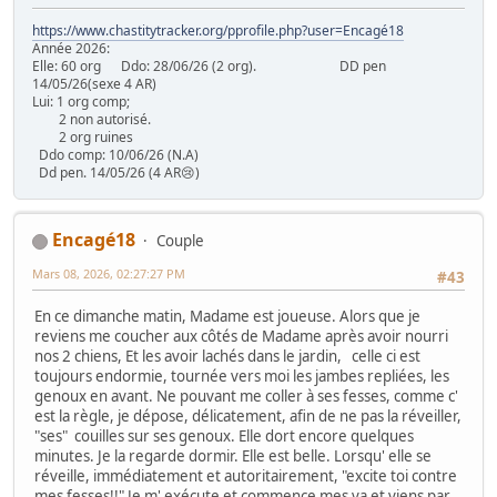
https://www.chastitytracker.org/pprofile.php?user=Encagé18
Année 2026:
Elle: 60 org Ddo: 28/06/26 (2 org). DD pen
14/05/26(sexe 4 AR)
Lui: 1 org comp;
2 non autorisé.
2 org ruines
Ddo comp: 10/06/26 (N.A)
Dd pen. 14/05/26 (4 AR😢)
Encagé18
Couple
Mars 08, 2026, 02:27:27 PM
#43
En ce dimanche matin, Madame est joueuse. Alors que je
reviens me coucher aux côtés de Madame après avoir nourri
nos 2 chiens, Et les avoir lachés dans le jardin, celle ci est
toujours endormie, tournée vers moi les jambes repliées, les
genoux en avant. Ne pouvant me coller à ses fesses, comme c'
est la règle, je dépose, délicatement, afin de ne pas la réveiller,
"ses" couilles sur ses genoux. Elle dort encore quelques
minutes. Je la regarde dormir. Elle est belle. Lorsqu' elle se
réveille, immédiatement et autoritairement, "excite toi contre
mes fesses!!" Je m' exécute et commence mes va et viens par