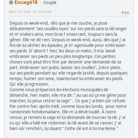
Encagé18
Couple
Mars 10, 2026, 10:14:59 AM
#44
Depuis ce week-end, dès que je me couche, je pose
délicatement "ses couilles nues" sur ses pieds sans la déranger
et m' endors ainsi, mon bras l' enserrant, toujours sans la
gêner. Elle ne dit rien. Depuis ce week-end, aussi, dès que j' ai
fini de lui sécher les épaules, je m' agenouille pour embrasser
ses pieds. D' abord 1 hier, les deux ce matin. Il m'a laissé
embrasser ses pieds un peu plus longtemps. Ces petites
choses vont peut être finir par devenir une demande de sa
part. Embrasser son pubis, laisser ses couilles", à leur place,
sur ses pieds pendant qu' elle regarde la télé, depuis quelques
temps, humer son sexe, maintenant lui embrasser les pieds.
Qu' elle progression.
Comme nous préparons les élections municipales de
dimanche, hier matin, elle m'a dit :" au cas où ça me gène pour
marcher, tu peux retirer la cage" . Ce que j' ai bien sûr refusé.
Par contre hier après midi, comme tous les lundis, pour notre
randonnée hebdomadaire. Elle m' a dévérouillé. À notre
retour, je remets la cage et lui demande de tourner la clé. J' ai
vu qu' elle a failli me redonner la clé avant de se raviser. J' ai
bien sûr renchéri, lui disant:" Cette clé est à toi ma Reine."