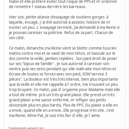
matin et elle préfère éviter tout risque de PPS et m' ordonné
de remettre l' oiseau derrière les barreaux.
Hier soir, petite séance d'essayage de soutiens gorges à
laquelle, encagé, j' ai été autorisé à assister, histoire de m'
exciter un peu. L' essayage terminé, j'ai demandé à ma Reine si
je pouvais caresser sa poitrine. Refus de sa part. Chacun de
son côté.
Ce matin, dimanche,ma Reine vient se blottir comme tous les
matins contre moi et se saisit de mon téton, et bascule sur le
dos comme la veille, jambes repliées . Son pied droit de poser
sur ses "bijoux de famille" . Je suis autorisé à caresser son
ventre puis ses seins pendant qu' elle maltraite mon téton et
écrase de toutes se forces avec son pied, SON"service 3
pièces". La douleur est très très intense, bien plus importante
que la veille et elle me rappelle à l' ordre, me trouvant un peu
trop bruyant. Ce matin, pas d' orgasme pour Madame mais elle
a tout de même pris un très grand plaisir. Elle prend un très
grand plaisir a me savoir enfermé, m' infliger ses petits
sévices(de plus en plus hards). Plus de PPS. Du plaisir si elle en
a envie, quand elle en a envie..Elle progresse très vite. c'est
ma Reine, Mme Pat, Je suis très fier d' elle, je l' aime.
3 personnes
aiment ceci.