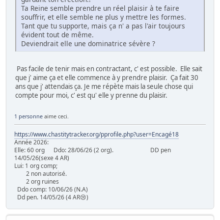
Ta Reine semble prendre un réel plaisir à te faire
souffrir, et elle semble ne plus y mettre les formes.
Tant que tu supporte, mais ça n' a pas l'air toujours
évident tout de même.
Deviendrait elle une dominatrice sévère ?
Pas facile de tenir mais en contractant, c' est possible. Elle sait
que j' aime ça et elle commence à y prendre plaisir. Ça fait 30
ans que j' attendais ça. Je me répète mais la seule chose qui
compte pour moi, c' est qu' elle y prenne du plaisir.
1 personne
aime ceci.
https://www.chastitytracker.org/pprofile.php?user=Encagé18
Année 2026:
Elle: 60 org Ddo: 28/06/26 (2 org). DD pen
14/05/26(sexe 4 AR)
Lui: 1 org comp;
2 non autorisé.
2 org ruines
Ddo comp: 10/06/26 (N.A)
Dd pen. 14/05/26 (4 AR😢)