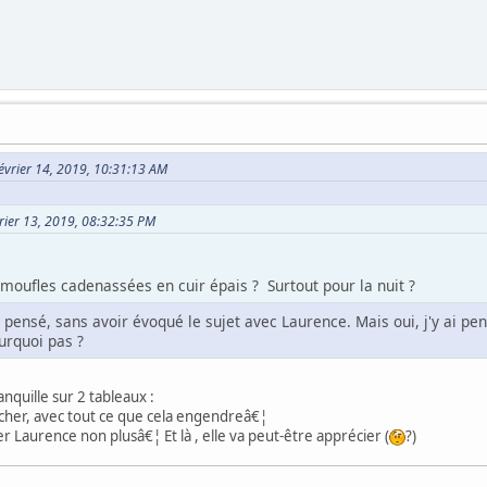
Février 14, 2019, 10:31:13 AM
vrier 13, 2019, 08:32:35 PM
moufles cadenassées en cuir épais ? Surtout pour la nuit ?
 pensé, sans avoir évoqué le sujet avec Laurence. Mais oui, j'y ai pe
urquoi pas ?
nquille sur 2 tableaux :
ucher, avec tout ce que cela engendreâ€¦
r Laurence non plusâ€¦ Et là , elle va peut-être apprécier (
?)