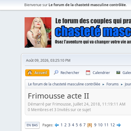
Bienvenue sur
Le forum de la chasteté masculine contrôlée
.
Août 09, 2026, 03:25:10 PM
Accueil
Rechercher
Calendrier
Gale
Le forum de la chasteté masculine contrôlée
Forums
Jou
►
►
Frimousse acte II
Démarré par Frimousse, Juillet 24, 2018, 11:19:11 AM
0 Membres et 3 Invités sur ce sujet
1
2
3
4
5
6
7
9
10
11
12
Pages
8
EN BAS