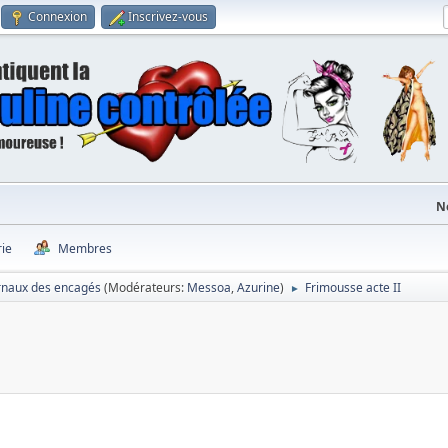
Connexion
Inscrivez-vous
N
rie
Membres
rnaux des encagés
(Modérateurs:
Messoa
,
Azurine
)
Frimousse acte II
►