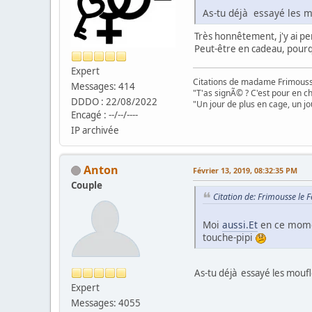
As-tu déjà essayé les m
Très honnêtement, j'y ai pen
Peut-être en cadeau, pourq
Expert
Citations de madame Frimouss
Messages: 414
"T'as signÃ© ? C'est pour en chi
DDDO : 22/08/2022
"Un jour de plus en cage, un jo
Encagé : --/--/----
IP archivée
Anton
Février 13, 2019, 08:32:35 PM
Couple
Citation de: Frimousse le 
Moi
aussi.Et
en ce momen
touche-pipi
As-tu déjà essayé les moufl
Expert
Messages: 4055