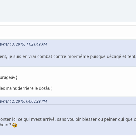
Février 13, 2019, 11:21:49 AM
t, je suis en vrai combat contre moi-même puisque décagé et tentan
ourageâ€¦
 les mains derrière le dosâ€¦
Février 12, 2019, 04:08:29 PM
nter ici ce qui m'est arrivé, sans vouloir blesser ou peiner qui que 
 hein ?