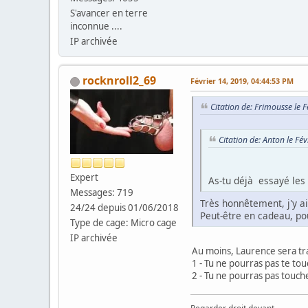
S'avancer en terre
inconnue ....
IP archivée
rocknroll2_69
Février 14, 2019, 04:44:53 PM
Citation de: Frimousse le 
Citation de: Anton le Fé
Expert
As-tu déjà essayé les 
Messages: 719
Très honnêtement, j'y ai
24/24 depuis 01/06/2018
Peut-être en cadeau, po
Type de cage: Micro cage
IP archivée
Au moins, Laurence sera tra
1 - Tu ne pourras pas te to
2 - Tu ne pourras pas touche