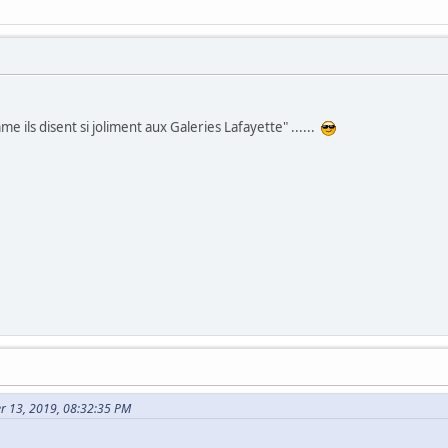
e ils disent si joliment aux Galeries Lafayette" ......
ier 13, 2019, 08:32:35 PM