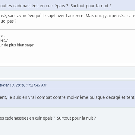
oufles cadenassées en cuir épais ? Surtout pour la nuit ?
sé, sans avoir évoqué le sujet avec Laurence. Mais oui, j'y ai pensé... sa
uoi pas ?
e :
er..."
ur de plus bien sage"
Février 13, 2019, 11:21:49 AM
t, je suis en vrai combat contre moi-même puisque décagé et tentan
es cadenassées en cuir épais ? Surtout pour la nuit ?