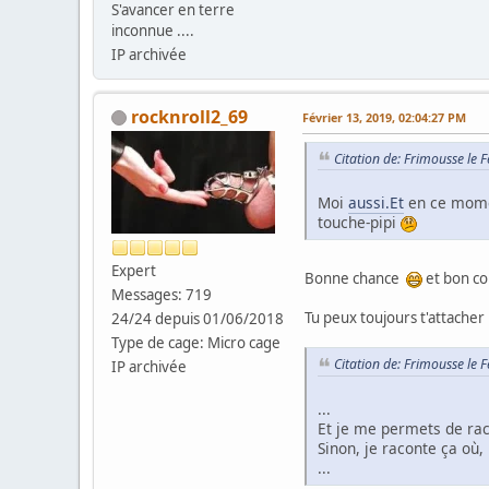
S'avancer en terre
inconnue ....
IP archivée
rocknroll2_69
Février 13, 2019, 02:04:27 PM
Citation de: Frimousse le 
Moi
aussi.Et
en ce momen
touche-pipi
Expert
Bonne chance
et bon c
Messages: 719
Tu peux toujours t'attacher
24/24 depuis 01/06/2018
Type de cage: Micro cage
Citation de: Frimousse le 
IP archivée
...
Et je me permets de raco
Sinon, je raconte ça où,
...