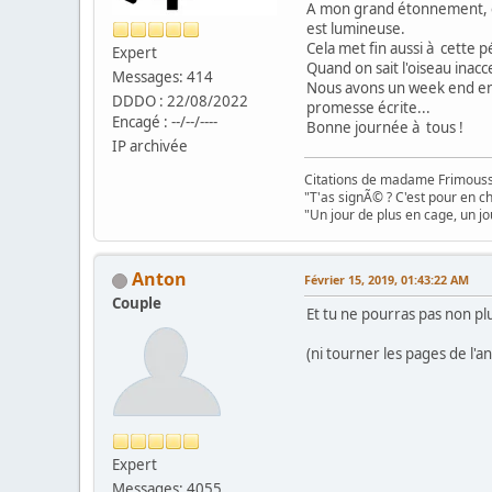
A mon grand étonnement, ell
est lumineuse.
Cela met fin aussi à cette p
Expert
Quand on sait l'oiseau inac
Messages: 414
Nous avons un week end en f
DDDO : 22/08/2022
promesse écrite...
Encagé : --/--/----
Bonne journée à tous !
IP archivée
Citations de madame Frimouss
"T'as signÃ© ? C'est pour en chi
"Un jour de plus en cage, un jo
Anton
Février 15, 2019, 01:43:22 AM
Couple
Et tu ne pourras pas non pl
(ni tourner les pages de l'an
Expert
Messages: 4055