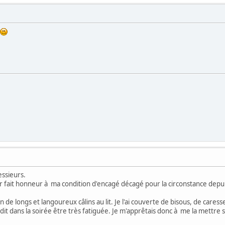
essieurs.
ir fait honneur à ma condition d'encagé décagé pour la circonstance de
en de longs et langoureux câlins au lit. Je l'ai couverte de bisous, de cares
t dit dans la soirée être très fatiguée. Je m'apprêtais donc à me la mettre 