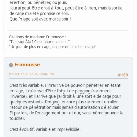
érection, ou pénétrer, ou jouir.
J'aurai peut-être droit à tout, peut-être à rien, mais la sortie
de cage m'a été promise ce soir.
Que Priape soit avec moi ce soir !
Citations de madame Frimousse :
"T'as signÃ© ? C'est pour en chier..."
"Un jour de plus en cage, un jour de plus bien sage"
Frimousse
Janvier 27, 2022, 03:30:46 PM
#189
C'est très variable. Il m'arrive de pouvoir pénétrer en étant
encagé, il m'arrive d'être l'objet de pegging (rarement
l'inverse), et il arrive que j'ai droit à une sortie de cage pour
quelques instants d'edging, encore plus rarement un aller-
retour de pénétration mais jamais d'autorisation d'éjaculer.
Et parfois, de l'encagement pur et dur, sans même pouvoir la
toucher.
C'est évolutif, variable et imprévisible.