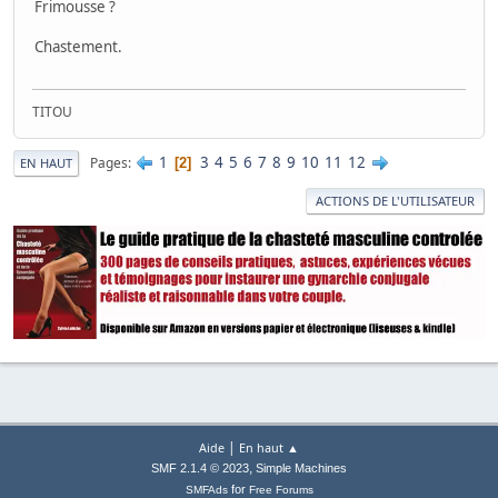
Frimousse ?
Chastement.
TITOU
1
3
4
5
6
7
8
9
10
11
12
Pages
2
EN HAUT
ACTIONS DE L'UTILISATEUR
|
Aide
En haut ▲
,
SMF 2.1.4 © 2023
Simple Machines
for
SMFAds
Free Forums