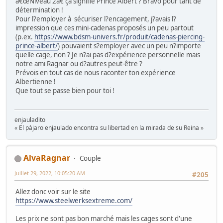
â€œNiveau 2â€ ça signifie Prince Albert ? Bravo pour tant de
détermination !
Pour l?employer à sécuriser l?encagement, j?avais l?
impression que ces mini-cadenas proposés un peu partout
(p.ex.
https://www.bdsm-univers.fr/produit/cadenas-piercing-
prince-albert/
) pouvaient s?employer avec un peu n?importe
quelle cage, non ? Je n?ai pas d?expérience personnelle mais
notre ami Ragnar ou d?autres peut-être ?
Prévois en tout cas de nous raconter ton expérience
Albertienne !
Que tout se passe bien pour toi !
enjauladito
« El pàjaro enjaulado encontra su libertad en la mirada de su Reina »
AlvaRagnar
Couple
Juillet 29, 2022, 10:05:20 AM
#205
Allez donc voir sur le site
https://www.steelwerksextreme.com/
Les prix ne sont pas bon marché mais les cages sont d'une