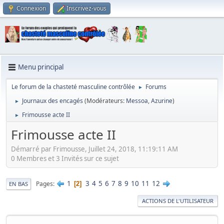
Connexion
Inscrivez-vous
Menu principal
Le forum de la chasteté masculine contrôlée
Forums
►
Journaux des encagés
(Modérateurs:
Messoa
,
Azurine
)
►
Frimousse acte II
►
Frimousse acte II
Démarré par Frimousse, Juillet 24, 2018, 11:19:11 AM
0 Membres et 3 Invités sur ce sujet
1
3
4
5
6
7
8
9
10
11
12
Pages
2
EN BAS
ACTIONS DE L'UTILISATEUR