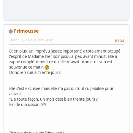
Frimousse
Février 02, 2022, 03:23:12 PM
#194
Et en plus, un imprévu (assez important) a totalement occupé
l'esprit de Madame hier soir jusqu'à peu avant minuit. Elle a
zappé complètement ce qu'elle m'avait promis et s'en est
souvenue ce matin
Donc j'en suis à trente jours.
Elle s'est excusée mais elle n'a pas du tout culpabilisé pour
autant...
"De toute façon, un mois c'est bien trente jours ?"
Fin de discussion ðŸ¤
Citations de madame Frimousse :