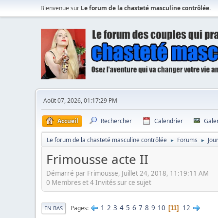
Bienvenue sur
Le forum de la chasteté masculine contrôlée
.
Août 07, 2026, 01:17:29 PM
Accueil
Rechercher
Calendrier
Gale
Le forum de la chasteté masculine contrôlée
Forums
Jou
►
►
Frimousse acte II
Démarré par Frimousse, Juillet 24, 2018, 11:19:11 AM
0 Membres et 4 Invités sur ce sujet
1
2
3
4
5
6
7
8
9
10
12
Pages
11
EN BAS