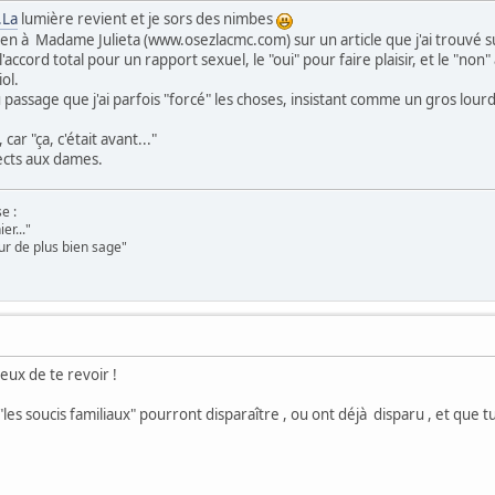
.La
lumière revient et je sors des nimbes
ien à Madame Julieta (www.osezlacmc.com) sur un article que j'ai trouvé su
l'accord total pour un rapport sexuel, le "oui" pour faire plaisir, et le "n
iol.
passage que j'ai parfois "forcé" les choses, insistant comme un gros lour
car "ça, c'était avant..."
ects aux dames.
e :
er..."
ur de plus bien sage"
eux de te revoir !
les soucis familiaux" pourront disparaître , ou ont déjà disparu , et que t