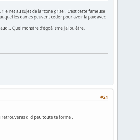
r le net au sujet de la "zone grise". C'est cette fameuse
on" auquel les dames peuvent céder pour avoir la paix avec
daud... Quel monstre d'égoà¯sme j'ai pu être.
#21
u retrouveras d'ici peu toute ta forme .