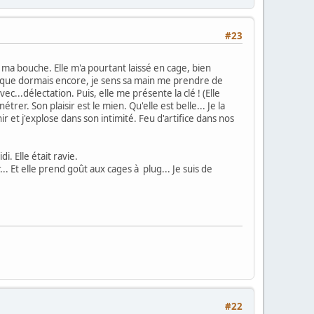
#23
ma bouche. Elle m'a pourtant laissé en cage, bien
dis que dormais encore, je sens sa main me prendre de
c...délectation. Puis, elle me présente la clé ! (Elle
rer. Son plaisir est le mien. Qu'elle est belle... Je la
ir et j'explose dans son intimité. Feu d'artifice dans nos
i. Elle était ravie.
r... Et elle prend goût aux cages à plug... Je suis de
#22