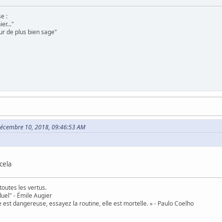
e :
er..."
ur de plus bien sage"
 Décembre 10, 2018, 09:46:53 AM
cela
toutes les vertus.
uel" - Émile Augier
 est dangereuse, essayez la routine, elle est mortelle. » - Paulo Coelho