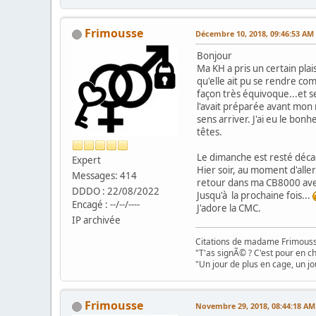
Frimousse
Décembre 10, 2018, 09:46:53 AM
Bonjour
Ma KH a pris un certain pla
qu'elle ait pu se rendre co
façon très équivoque...et 
l'avait préparée avant mon ré
sens arriver. J'ai eu le bonh
têtes.
Le dimanche est resté décagé 
Expert
Hier soir, au moment d'aller 
Messages: 414
retour dans ma CB8000 avec
DDDO : 22/08/2022
Jusqu'à la prochaine fois...
Encagé : --/--/----
J'adore la CMC.
IP archivée
Citations de madame Frimouss
"T'as signÃ© ? C'est pour en chi
"Un jour de plus en cage, un jo
Frimousse
Novembre 29, 2018, 08:44:18 AM