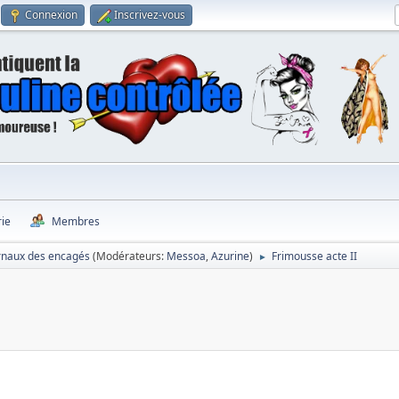
Connexion
Inscrivez-vous
rie
Membres
rnaux des encagés
(Modérateurs:
Messoa
,
Azurine
)
Frimousse acte II
►