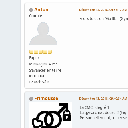
Anton
Décembre 14, 2018, 04:37:12 AM
Couple
Alors tu es en "Gà RL" (Gy
Expert
Messages: 4055
S'avancer en terre
inconnue ....
IP archivée
Frimousse
Décembre 13, 2018, 09:40:34 AM
La CMC : degré 1
La gynarchie : degré 2 (hig
Personnellement, je pense ê