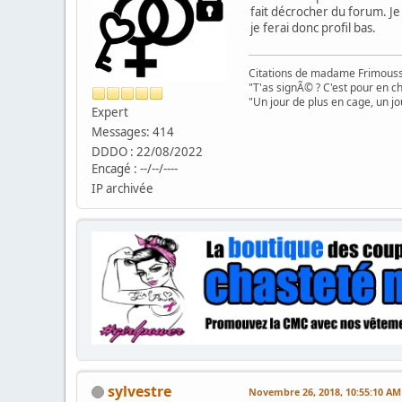
fait décrocher du forum. Je 
je ferai donc profil bas.
Citations de madame Frimouss
"T'as signÃ© ? C'est pour en chi
"Un jour de plus en cage, un jo
Expert
Messages: 414
DDDO : 22/08/2022
Encagé : --/--/----
IP archivée
sylvestre
Novembre 26, 2018, 10:55:10 AM