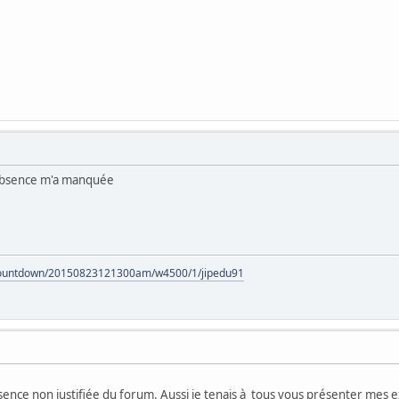
absence m'a manquée
/countdown/20150823121300am/w4500/1/jipedu91
ence non justifiée du forum. Aussi je tenais à tous vous présenter mes e