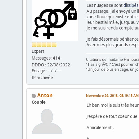
Les nuages se sont
dissipés
Au passage, j'ai envoyé un l
zone floue qui existe entre 
leur bestial mâle, jusqu'au v
Je me suis rendu compte au 
Je fais désormais pénitence, 
Avec mes plus grands resp
Expert
Messages: 414
Citations de madame Frimouss
"T'as signÃ© ? C'est pour en chi
DDDO : 22/08/2022
"Un jour de plus en cage, un jo
Encagé : --/--/----
IP archivée
Anton
Novembre 29, 2018, 05:19:15 AM
Couple
Eh ben moi je suis très heur
J'espère de tout coeur que "
Amicalement ,
A.