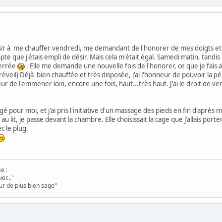
isir à me chauffer vendredi, me demandant de l'honorer de mes doigts et 
mpte que j'étais empli de désir. Mais cela m'était égal. Samedi matin, tan
serrée
. Elle me demande une nouvelle fois de l'honorer, ce que je fais ave
veil) Déjà bien chauffée et très disposée, j'ai l'honneur de pouvoir la pénét
eur de l'emmener loin, encore une fois, haut...très haut. J'ai le droit de ven
pour moi, et j'ai pris l'initiative d'un massage des pieds en fin d'après mid
au lit, je passe devant la chambre. Elle choisissait la cage que j'allais porte
 le plug.
e :
er..."
ur de plus bien sage"