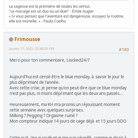
La sagesse est la première de toutes les vertus.
"Le mariage est un duo ou un duel" - Émile Augier
« Si vous pensez que l'aventure est dangereuse, essayez la routine,
elle est mortelle. » - Paulo Coelho
Frimousse
Janvier 17, 2022, 02:48:26 PM
#180
Merci pour ton commentaire, Liocked24/7
Aujourd'hui est censé être le blue monday, à savoir le jour le
plus déprimant de l'année.
Avec cette crise, je pense qu'on peut dire que ce blue monday
n'est pas plus, ni moins déprimant que les deux ans passés...
Heureusement, ma KH m'a promis un réjouissant moment
cette semaine avec quelques surprises.
Milking ? Pegging ? Orgasme ruiné ?
Mon compteur indique 14 jours de cage déjà et 15 jours DDO
Cette nuit, j'en ai coulé et je me suis réveillé, comme je disais à