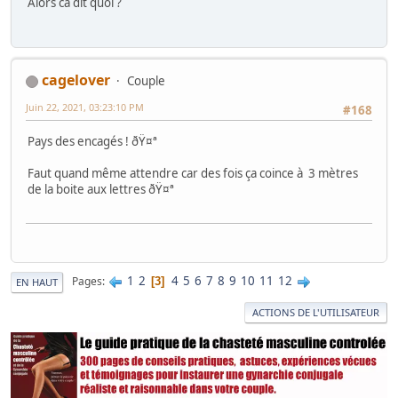
Alors ca dit quoi ?
cagelover
Couple
Juin 22, 2021, 03:23:10 PM
#168
Pays des encagés ! ðŸ¤ª
Faut quand même attendre car des fois ça coince à 3 mètres
de la boite aux lettres ðŸ¤ª
1
2
4
5
6
7
8
9
10
11
12
Pages
3
EN HAUT
ACTIONS DE L'UTILISATEUR