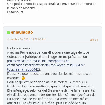
Une petite photo des cages serait la bienvenue pour montrer
le choix de Madame ;-)
Lesamours
enjauladito
Novembre 20, 2021, 12:39:03 PM
#171
Hello Frimousse
Avec ma Reine nous venons d?acquérir une cage de type
Cobra, dont j?ai déposé une image sur ma présentation
(
https://chastete-masculine.com/photos-de-
certifications/certification-de-iron-keyed/msg50042/?
topicseen#msg50042
).
J?observe que nous semblons avoir fait les mêmes choix de
marques
Pour ce qui est de décider laquelle mettre, je m?en suis
totalement remis à ma Reine, qui choisit quand et comment
Elle m?engage, selon ce qu?Elle a envie de me faire ressentir.
Elle décide également des durées, bien sûr, mon jeu étant de
Lui faire envie de me libérer pour la servir de mes mâles
attributs. Elle résiste ou Elle cède, puis Elle décide d?un