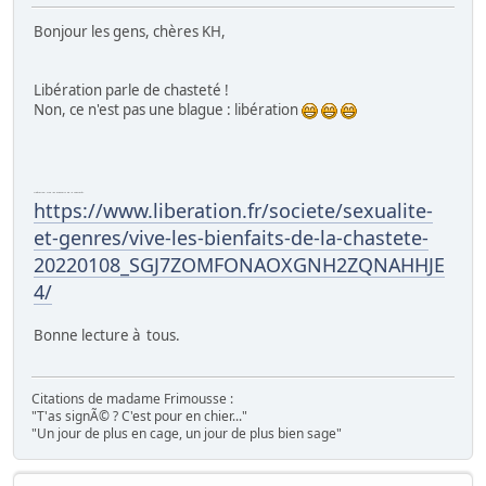
Bonjour les gens, chères KH,
Libération parle de chasteté !
Non, ce n'est pas une blague : libération
Libération: Vive les bienfaits de la chasteté?.
https://www.liberation.fr/societe/sexualite-
et-genres/vive-les-bienfaits-de-la-chastete-
20220108_SGJ7ZOMFONAOXGNH2ZQNAHHJE
4/
Bonne lecture à tous.
Citations de madame Frimousse :
"T'as signÃ© ? C'est pour en chier..."
"Un jour de plus en cage, un jour de plus bien sage"