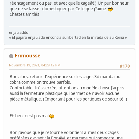
réencagement ou pas, et avec quelle cageâ€¦ Un pur bonheur
que de se laisser domestiquer par Celle que j?aime
.
Chastes amitiés
enjauladito
« El pàjaro enjaulado encontra su libertad en la mirada de su Reina »
Frimousse
Novembre 19, 2021, 04:29:12 PM
#170
Bon alors, retour d'expérience sur les cages 3d mamba ou
cobra comme on trouve parfois.
Confortable, très serrée, attention au modèle choisi. J'ai pris
aussi la fermeture plastique qui permet de n'avoir aucune
pièce métallique. ( Important pour les portiques de sécurité !)
Eh ben, c'est pas mal
Bon j'avoue que je retourne volontiers à mes deux cages
préférées d'avant : la Bon4M, et ma cage qui comporte une