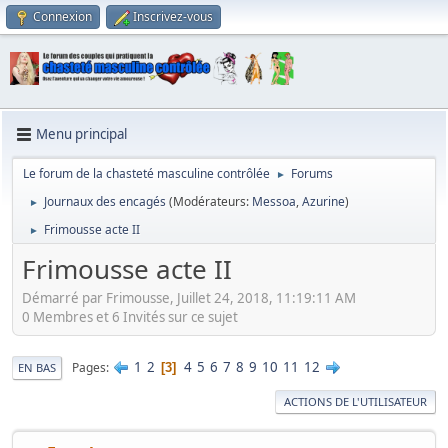
Connexion
Inscrivez-vous
Menu principal
Le forum de la chasteté masculine contrôlée
Forums
►
Journaux des encagés
(Modérateurs:
Messoa
,
Azurine
)
►
Frimousse acte II
►
Frimousse acte II
Démarré par Frimousse, Juillet 24, 2018, 11:19:11 AM
0 Membres et 6 Invités sur ce sujet
1
2
4
5
6
7
8
9
10
11
12
Pages
3
EN BAS
ACTIONS DE L'UTILISATEUR