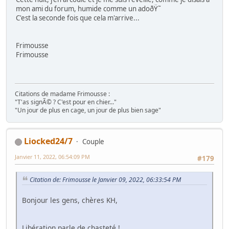
mon ami du forum, humide comme un adoðŸ˜
C'est la seconde fois que cela m'arrive...
Frimousse
Frimousse
Citations de madame Frimousse :
"T'as signÃ© ? C'est pour en chier..."
"Un jour de plus en cage, un jour de plus bien sage"
Liocked24/7
Couple
Janvier 11, 2022, 06:54:09 PM
#179
Citation de: Frimousse le Janvier 09, 2022, 06:33:54 PM
Bonjour les gens, chères KH,
Libération parle de chasteté !