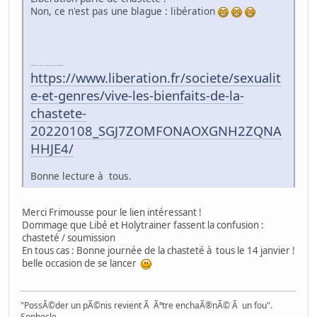
Non, ce n'est pas une blague : libération
Libération: Vive les bienfaits de la chasteté?.
https://www.liberation.fr/societe/sexualit
e-et-genres/vive-les-bienfaits-de-la-
chastete-
20220108_SGJ7ZOMFONAOXGNH2ZQNA
HHJE4/
Bonne lecture à tous.
Merci Frimousse pour le lien intéressant !
Dommage que Libé et Holytrainer fassent la confusion :
chasteté / soumission
En tous cas : Bonne journée de la chasteté à tous le 14 janvier !
belle occasion de se lancer
"PossÃ©der un pÃ©nis revient Ã Ãªtre enchaÃ®nÃ© Ã un fou".
Sophocle