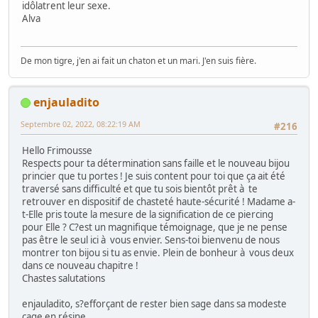
idôlatrent leur sexe.
Alva
De mon tigre, j'en ai fait un chaton et un mari. J'en suis fière.
enjauladito
Septembre 02, 2022, 08:22:19 AM
#216
Hello Frimousse
Respects pour ta détermination sans faille et le nouveau bijou
princier que tu portes ! Je suis content pour toi que ça ait été
traversé sans difficulté et que tu sois bientôt prêt à te
retrouver en dispositif de chasteté haute-sécurité ! Madame a-
t-Elle pris toute la mesure de la signification de ce piercing
pour Elle ? C?est un magnifique témoignage, que je ne pense
pas être le seul ici à vous envier. Sens-toi bienvenu de nous
montrer ton bijou si tu as envie. Plein de bonheur à vous deux
dans ce nouveau chapitre !
Chastes salutations
enjauladito, s?efforçant de rester bien sage dans sa modeste
cage en résine