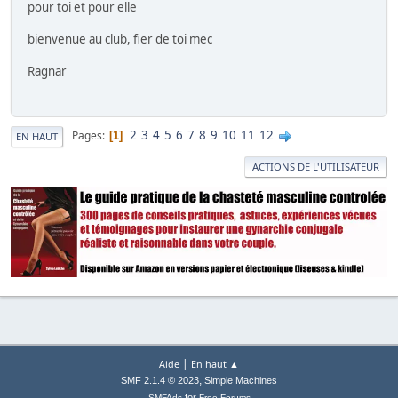
pour toi et pour elle
bienvenue au club, fier de toi mec
Ragnar
2
3
4
5
6
7
8
9
10
11
12
Pages
1
EN HAUT
ACTIONS DE L'UTILISATEUR
|
Aide
En haut ▲
,
SMF 2.1.4 © 2023
Simple Machines
for
SMFAds
Free Forums