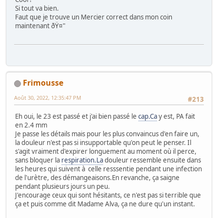
Si tout va bien.
Faut que je trouve un Mercier correct dans mon coin
maintenant ðŸ¤"
Frimousse
Août 30, 2022, 12:35:47 PM
#213
Eh oui, le 23 est passé et j'ai bien passé le
cap.Ca
y est, PA fait
en 2.4 mm
Je passe les détails mais pour les plus convaincus d'en faire un,
la douleur n'est pas si insupportable qu'on peut le penser. Il
s'agit vraiment d'expirer longuement au moment où il perce,
sans bloquer la
respiration.La
douleur ressemble ensuite dans
les heures qui suivent à celle resssentie pendant une infection
de l'urètre, des démangeaisons.En revanche, ça saigne
pendant plusieurs jours un peu.
J'encourage ceux qui sont hésitants, ce n'est pas si terrible que
ça et puis comme dit Madame Alva, ça ne dure qu'un instant.