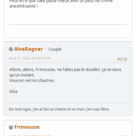
Peut-être que cake passe mieux avec un peut de crème
anesthésiante !
AlvaRagnar
Couple
Août 17, 2022, 03:46:12 PM
#210
Allons, allons, Frimousse, ne faîtes pas le douillet, ça ne dure
qu'un instant.
Vous en verrez d'autres.
Alva
De mon tigre, j'en ai fait un chaton et un mari. J'en suis fière.
Frimousse