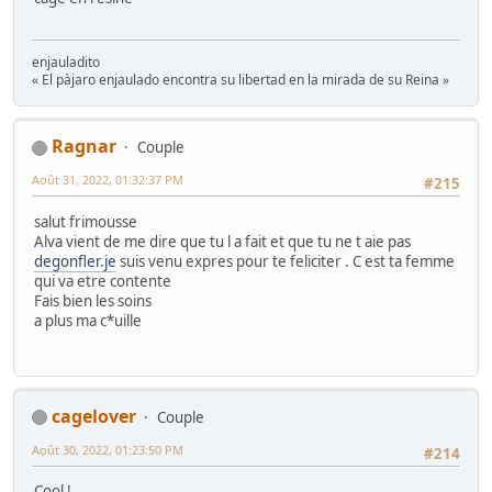
enjauladito
« El pàjaro enjaulado encontra su libertad en la mirada de su Reina »
Ragnar
Couple
Août 31, 2022, 01:32:37 PM
#215
salut frimousse
Alva vient de me dire que tu l a fait et que tu ne t aie pas
degonfler.je
suis venu expres pour te feliciter . C est ta femme
qui va etre contente
Fais bien les soins
a plus ma c*uille
cagelover
Couple
Août 30, 2022, 01:23:50 PM
#214
Cool !