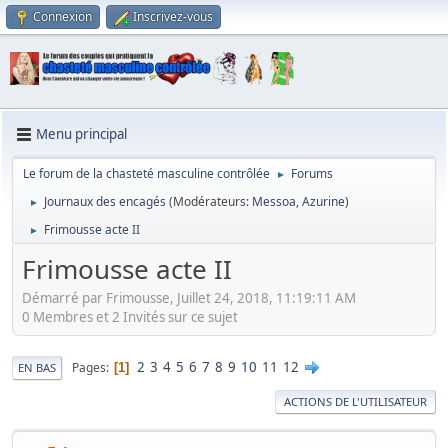
Connexion
Inscrivez-vous
Menu principal
Le forum de la chasteté masculine contrôlée
Forums
►
Journaux des encagés
(Modérateurs:
Messoa
,
Azurine
)
►
Frimousse acte II
►
Frimousse acte II
Démarré par Frimousse, Juillet 24, 2018, 11:19:11 AM
0 Membres et 2 Invités sur ce sujet
2
3
4
5
6
7
8
9
10
11
12
Pages
1
EN BAS
ACTIONS DE L'UTILISATEUR