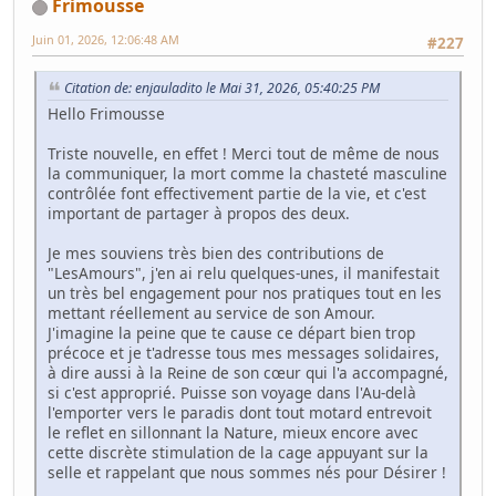
Frimousse
Juin 01, 2026, 12:06:48 AM
#227
Citation de: enjauladito le Mai 31, 2026, 05:40:25 PM
Hello Frimousse
Triste nouvelle, en effet ! Merci tout de même de nous
la communiquer, la mort comme la chasteté masculine
contrôlée font effectivement partie de la vie, et c'est
important de partager à propos des deux.
Je mes souviens très bien des contributions de
"LesAmours", j'en ai relu quelques-unes, il manifestait
un très bel engagement pour nos pratiques tout en les
mettant réellement au service de son Amour.
J'imagine la peine que te cause ce départ bien trop
précoce et je t'adresse tous mes messages solidaires,
à dire aussi à la Reine de son cœur qui l'a accompagné,
si c'est approprié. Puisse son voyage dans l'Au-delà
l'emporter vers le paradis dont tout motard entrevoit
le reflet en sillonnant la Nature, mieux encore avec
cette discrète stimulation de la cage appuyant sur la
selle et rappelant que nous sommes nés pour Désirer !