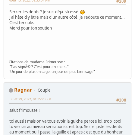
Août 15, 2022, 09:55:34 AM
#209
Serrer les dents ? Je suis déjà stressé
J'ai hâte d'y être mais d'un autre côté, je redoute ce moment...
C'est terrible.
Merci pour ton soutien
Citations de madame Frimousse :
"T'as signÃ© ? C'est pour en chier..."
"Un jour de plus en cage, un jour de plus bien sage"
Ragnar
Couple
Juillet 29, 2022, 01:35:23 PM
#208
salut frimousse !
toi aussi ! mais on va tous avoir la guiche percee ici, trop cool
tu verras au niveau sensations c est top. Serre juste les dents
au moment ou il passe l aiguille et apres c est que du bonheur