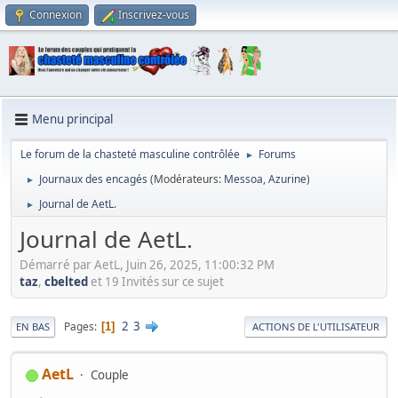
Connexion
Inscrivez-vous
Menu principal
Le forum de la chasteté masculine contrôlée
Forums
►
Journaux des encagés
(Modérateurs:
Messoa
,
Azurine
)
►
Journal de AetL.
►
Journal de AetL.
Démarré par AetL, Juin 26, 2025, 11:00:32 PM
taz
,
cbelted
et 19 Invités sur ce sujet
2
3
Pages
1
EN BAS
ACTIONS DE L'UTILISATEUR
AetL
Couple