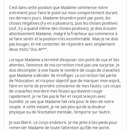
C'est dans cette position que Madame commence notre
entretient pour faire le point sur mon comportement durant
ces derniers jours. Madame énumère point par point, les
choses négatives (il y en a plusieurs), puis les choses positives
(ouf, il y a quand même des choses positives). Je dois écouter
attentivement Madame, malgré la fraicheur qui commence à
se faire sentir et la position très inconfortable. Mais je ne dois
pas bouger, et me contenter de répondre avec simplement
deux mots:"
Oui, M**
".
Lorsque Madame a terminé d'exposer son point de vue et Ses
attentes, l'annonce de ma correction n'est pas une surprise. Je
dois décompter à voix haute le nombre de coups de cravaches
que Madame a décider de m'infliger. La correction fait partie
de l'éducation, et n'a pour objectif que de marquer mon esprit,
faire en sorte de prendre conscience de mes fautes. Les coups
de cravaches mordent mes fesses qui doivent rougir
rapidement. Je ne fais pas le fier et reçoit la leçon avec
humilité. Je sais que Madame fait cela pour le bien de notre
couple. A cette instant, je ne sais plus qui de la douleur
physique ou de l'excitation mentale, l'emporte sur l'autre.
Je suis libéré. Le corps endoloris. Je me jette à Ses pieds pour
remercier Madame de toute l'attention qu'Elle me porte.