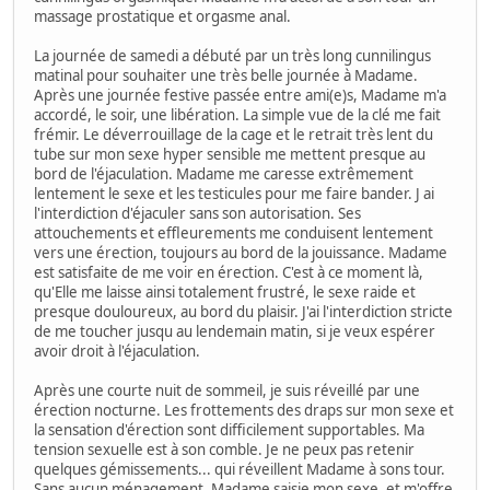
massage prostatique et orgasme anal.
La journée de samedi a débuté par un très long cunnilingus
matinal pour souhaiter une très belle journée à Madame.
Après une journée festive passée entre ami(e)s, Madame m'a
accordé, le soir, une libération. La simple vue de la clé me fait
frémir. Le déverrouillage de la cage et le retrait très lent du
tube sur mon sexe hyper sensible me mettent presque au
bord de l'éjaculation. Madame me caresse extrêmement
lentement le sexe et les testicules pour me faire bander. J ai
l'interdiction d'éjaculer sans son autorisation. Ses
attouchements et effleurements me conduisent lentement
vers une érection, toujours au bord de la jouissance. Madame
est satisfaite de me voir en érection. C'est à ce moment là,
qu'Elle me laisse ainsi totalement frustré, le sexe raide et
presque douloureux, au bord du plaisir. J'ai l'interdiction stricte
de me toucher jusqu au lendemain matin, si je veux espérer
avoir droit à l'éjaculation.
Après une courte nuit de sommeil, je suis réveillé par une
érection nocturne. Les frottements des draps sur mon sexe et
la sensation d'érection sont difficilement supportables. Ma
tension sexuelle est à son comble. Je ne peux pas retenir
quelques gémissements... qui réveillent Madame à sons tour.
Sans aucun ménagement, Madame saisie mon sexe, et m'offre