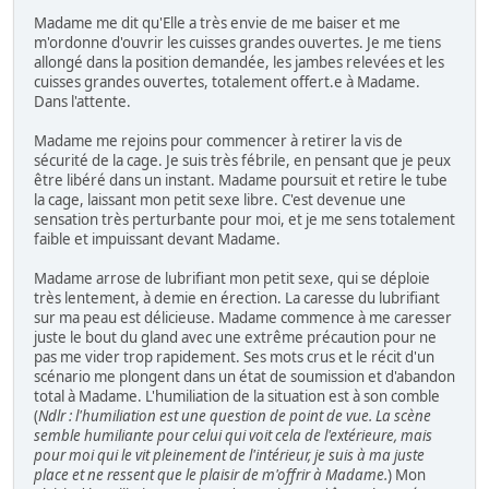
Madame me dit qu'Elle a très envie de me baiser et me
m'ordonne d'ouvrir les cuisses grandes ouvertes. Je me tiens
allongé dans la position demandée, les jambes relevées et les
cuisses grandes ouvertes, totalement offert.e à Madame.
Dans l'attente.
Madame me rejoins pour commencer à retirer la vis de
sécurité de la cage. Je suis très fébrile, en pensant que je peux
être libéré dans un instant. Madame poursuit et retire le tube
la cage, laissant mon petit sexe libre. C'est devenue une
sensation très perturbante pour moi, et je me sens totalement
faible et impuissant devant Madame.
Madame arrose de lubrifiant mon petit sexe, qui se déploie
très lentement, à demie en érection. La caresse du lubrifiant
sur ma peau est délicieuse. Madame commence à me caresser
juste le bout du gland avec une extrême précaution pour ne
pas me vider trop rapidement. Ses mots crus et le récit d'un
scénario me plongent dans un état de soumission et d'abandon
total à Madame. L'humiliation de la situation est à son comble
(
Ndlr : l'humiliation est une question de point de vue. La scène
semble humiliante pour celui qui voit cela de l'extérieure, mais
pour moi qui le vit pleinement de l'intérieur, je suis à ma juste
place et ne ressent que le plaisir de m'offrir à Madame.
) Mon