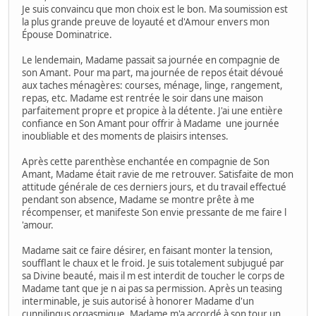
Je suis convaincu que mon choix est le bon. Ma soumission est
la plus grande preuve de loyauté et d'Amour envers mon
Épouse Dominatrice.
Le lendemain, Madame passait sa journée en compagnie de
son Amant. Pour ma part, ma journée de repos était dévoué
aux taches ménagères: courses, ménage, linge, rangement,
repas, etc. Madame est rentrée le soir dans une maison
parfaitement propre et propice à la détente. J'ai une entière
confiance en Son Amant pour offrir à Madame une journée
inoubliable et des moments de plaisirs intenses.
Après cette parenthèse enchantée en compagnie de Son
Amant, Madame était ravie de me retrouver. Satisfaite de mon
attitude générale de ces derniers jours, et du travail effectué
pendant son absence, Madame se montre prête à me
récompenser, et manifeste Son envie pressante de me faire l
'amour.
Madame sait ce faire désirer, en faisant monter la tension,
soufflant le chaux et le froid. Je suis totalement subjugué par
sa Divine beauté, mais il m est interdit de toucher le corps de
Madame tant que je n ai pas sa permission. Après un teasing
interminable, je suis autorisé à honorer Madame d'un
cunnilingus orgasmique. Madame m'a accordé à son tour un