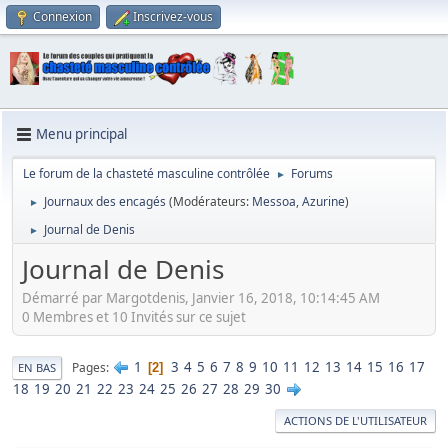
Connexion
Inscrivez-vous
Menu principal
Le forum de la chasteté masculine contrôlée
Forums
►
Journaux des encagés
(Modérateurs:
Messoa
,
Azurine
)
►
Journal de Denis
►
Journal de Denis
Démarré par Margotdenis, Janvier 16, 2018, 10:14:45 AM
0 Membres et 10 Invités sur ce sujet
1
3
4
5
6
7
8
9
10
11
12
13
14
15
16
17
Pages
2
EN BAS
18
19
20
21
22
23
24
25
26
27
28
29
30
ACTIONS DE L'UTILISATEUR