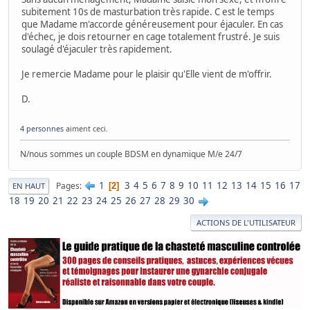
subitement 10s de masturbation très rapide. C est le temps
que Madame m'accorde généreusement pour éjaculer. En cas
d'échec, je dois retourner en cage totalement frustré. Je suis
soulagé d'éjaculer très rapidement.
Je remercie Madame pour le plaisir qu'Elle vient de m'offrir.
D.
4 personnes
aiment ceci.
N/nous sommes un couple BDSM en dynamique M/e 24/7
1
3
4
5
6
7
8
9
10
11
12
13
14
15
16
17
Pages
2
EN HAUT
18
19
20
21
22
23
24
25
26
27
28
29
30
ACTIONS DE L'UTILISATEUR