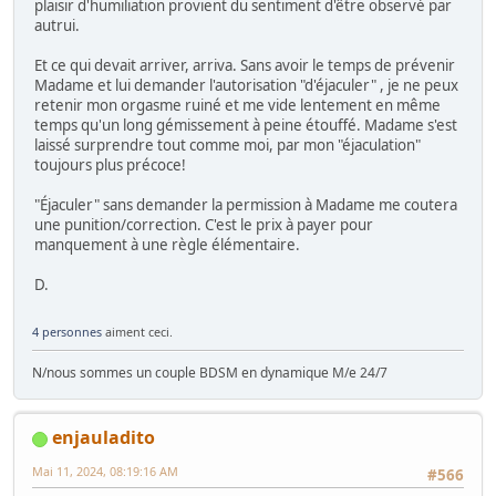
plaisir d'humiliation provient du sentiment d'être observé par
autrui.
Et ce qui devait arriver, arriva. Sans avoir le temps de prévenir
Madame et lui demander l'autorisation "d'éjaculer" , je ne peux
retenir mon orgasme ruiné et me vide lentement en même
temps qu'un long gémissement à peine étouffé. Madame s'est
laissé surprendre tout comme moi, par mon "éjaculation"
toujours plus précoce!
"Éjaculer" sans demander la permission à Madame me coutera
une punition/correction. C'est le prix à payer pour
manquement à une règle élémentaire.
D.
4 personnes
aiment ceci.
N/nous sommes un couple BDSM en dynamique M/e 24/7
enjauladito
Mai 11, 2024, 08:19:16 AM
#566