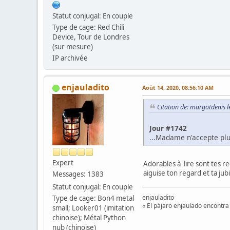
Statut conjugal: En couple
Type de cage: Red Chili
Device, Tour de Londres
(sur mesure)
IP archivée
enjauladito
Août 14, 2020, 08:56:10 AM
Citation de: margotdenis 
Jour #1742
...Madame n'accepte plu
Expert
Adorables à lire sont tes r
aiguise ton regard et ta jub
Messages: 1383
Statut conjugal: En couple
enjauladito
Type de cage: Bon4 metal
« El pàjaro enjaulado encontra 
small; Looker01 (imitation
chinoise); Métal Python
nub (chinoise)