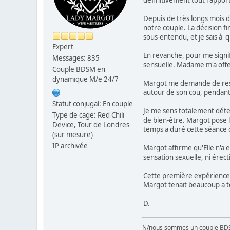
définitivement tout rappor
Depuis de très longs mois dé
notre couple. La décision fin
sous-entendu, et je sais à q
Expert
En revanche, pour me signif
Messages: 835
sensuelle. Madame m'a offe
Couple BDSM en
dynamique M/e 24/7
Margot me demande de reste
autour de son cou, pendant
Statut conjugal: En couple
Je me sens totalement déte
Type de cage: Red Chili
de bien-être. Margot pose 
Device, Tour de Londres
temps a duré cette séance d
(sur mesure)
IP archivée
Margot affirme qu'Elle n'a 
sensation sexuelle, ni érec
Cette première expérience 
Margot tenait beaucoup a t
D.
N/nous sommes un couple BD