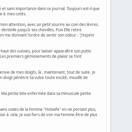
é et sans importance dans ce journal. Toujours est-il que
e à mes cotés.
 attention, avec un petit sourire au coin des lèvres.
entelle jusqu'à ses chevilles. Puis Elle retire
 en me donnant l'ordre de sentir son odeur :
"J'espère
haut des cuisses, pour laisser apparaître son pubis
Les premiers gémissements de plaisir se font
ie de mes doigts, là , maintenant, tout de suite. Je
n doigt pénètre Sa vulve toute excité, mouillé de
 Ma petite bite enfermée dans sa minuscule petite
tains codes de la Femme "Hotwife" en ne portant plus,
r à cela. Je suis fiers de voir ma Femme être de plus