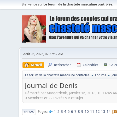
Bienvenue sur
Le forum de la chasteté masculine contrôlée
.
Août 06, 2026, 07:27:52 AM
Accueil
Rechercher
Calendrier
Gale
Le forum de la chasteté masculine contrôlée
Forums
Jou
►
►
Journal de Denis
Démarré par Margotdenis, Janvier 16, 2018, 10:14:45 A
0 Membres et 22 Invités sur ce sujet
1
2
3
4
5
6
7
8
9
10
11
12
13
14
Pages
15
EN BAS