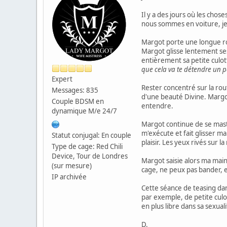
Il y a des jours où les chos
nous sommes en voiture, j
Margot porte une longue ro
Margot glisse lentement ses 
entièrement sa petite culot
que cela va te détendre un p
Expert
Rester concentré sur la rou
Messages: 835
d'une beauté Divine. Margo
Couple BDSM en
entendre.
dynamique M/e 24/7
Margot continue de se mast
m'exécute et fait glisser m
Statut conjugal: En couple
plaisir. Les yeux rivés sur 
Type de cage: Red Chili
Device, Tour de Londres
Margot saisie alors ma mai
(sur mesure)
cage, ne peux pas bander, et
IP archivée
Cette séance de teasing dan
par exemple, de petite cul
en plus libre dans sa sexuali
D.