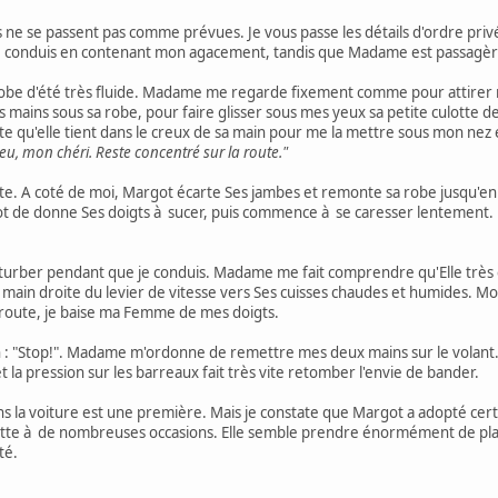
es ne se passent pas comme prévues. Je vous passe les détails d'ordre priv
e conduis en contenant mon agacement, tandis que Madame est passagèr
be d'été très fluide. Madame me regarde fixement comme pour attirer mon
mains sous sa robe, pour faire glisser sous mes yeux sa petite culotte de d
te qu'elle tient dans le creux de sa main pour me la mettre sous mon nez
eu, mon chéri. Reste concentré sur la route."
te. A coté de moi, Margot écarte Ses jambes et remonte sa robe jusqu'en 
t de donne Ses doigts à sucer, puis commence à se caresser lentement. 
urber pendant que je conduis. Madame me fait comprendre qu'Elle très env
a main droite du levier de vitesse vers Ses cuisses chaudes et humides. Mo
la route, je baise ma Femme de mes doigts.
n : "Stop!". Madame m'ordonne de remettre mes deux mains sur le volant.
 la pression sur les barreaux fait très vite retomber l'envie de bander.
s la voiture est une première. Mais je constate que Margot a adopté cer
otte à de nombreuses occasions. Elle semble prendre énormément de plaisi
té.