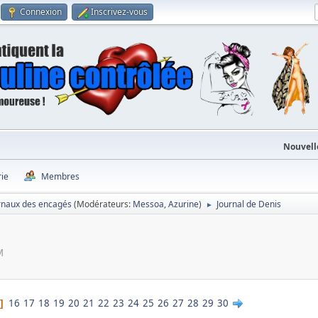
Connexion
Inscrivez-vous
Nouvell
rie
Membres
rnaux des encagés
(Modérateurs:
Messoa
,
Azurine
)
Journal de Denis
►
M
16
17
18
19
20
21
22
23
24
25
26
27
28
29
30