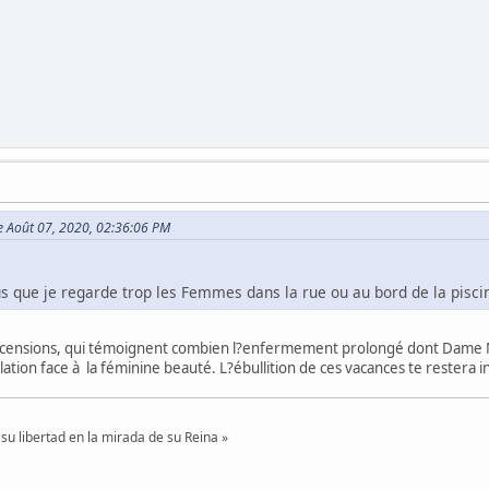
le Août 07, 2020, 02:36:06 PM
s que je regarde trop les Femmes dans la rue ou au bord de la piscine
ecensions, qui témoignent combien l?enfermement prolongé dont Dame Margot
ilation face à la féminine beauté. L?ébullition de ces vacances te restera i
su libertad en la mirada de su Reina »