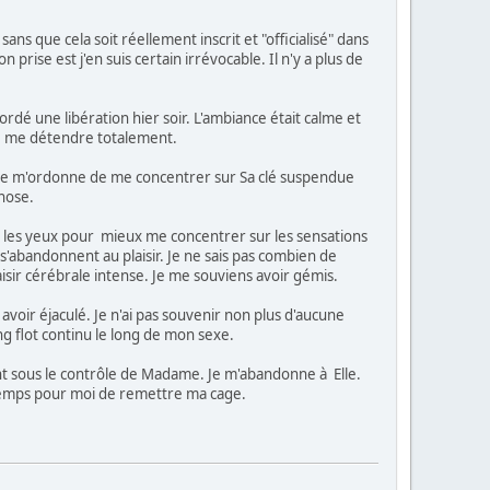
ns que cela soit réellement inscrit et "officialisé" dans
 prise est j'en suis certain irrévocable. Il n'y a plus de
dé une libération hier soir. L'ambiance était calme et
de me détendre totalement.
Elle m'ordonne de me concentrer sur Sa clé suspendue
nose.
e les yeux pour mieux me concentrer sur les sensations
abandonnent au plaisir. Je ne sais pas combien de
sir cérébrale intense. Je me souviens avoir gémis.
voir éjaculé. Je n'ai pas souvenir non plus d'aucune
ng flot continu le long de mon sexe.
t sous le contrôle de Madame. Je m'abandonne à Elle.
temps pour moi de remettre ma cage.