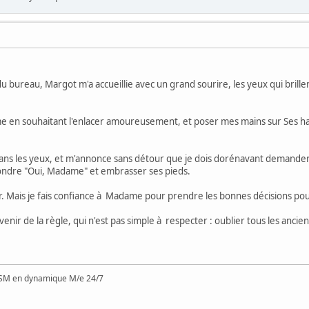
du bureau, Margot m'a accueillie avec un grand sourire, les yeux qui bril
 en souhaitant l'enlacer amoureusement, et poser mes mains sur Ses ha
ns les yeux, et m'annonce sans détour que je dois dorénavant demander S
pondre "Oui, Madame" et embrasser ses pieds.
ir. Mais je fais confiance à Madame pour prendre les bonnes décisions po
ir de la règle, qui n'est pas simple à respecter : oublier tous les ancien
SM en dynamique M/e 24/7