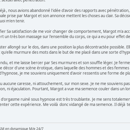
t sexuel avec pénétration.
jà , nous avions abandonné l'idée d'avoir des rapports avec pénétration, sa
ale prise par Margot et son annonce mettent les choses au clair. Sa décision
uoi m'en tenir.
ier Sa satisfaction de me voir changer de comportement, Margot m'a accor
rt un très bon massage sur l'ensemble du corps, ce qui a eu pour effet 
r allongé sur le dos, dans une position la plus décontractée possible. 
 qu'elle murmure des mots dans le but de me placé dans une sorte d'hyp
ndu, et me laisse bercer par Ses murmures et son souffle léger. Je ferm
le décor d'une scène érotique, dans laquelle des hommes et des femmes s'
'hypnose, je me souviens uniquement d'avoir ressentis une forme de plai
eu aucune caresse, ni attouchement, sur mon sexe. Je ne me souviens pas a
tion, ni éjaculation. Pourtant, Margot a vue ma semence couler dans un lo
d'orgasme ruiné sous hypnose est très troublante. Je me sens totalemen
enter cette expérience. Me voilà donc vidangé de ma semence. Il déjà 
SM en dynamique M/e 24/7