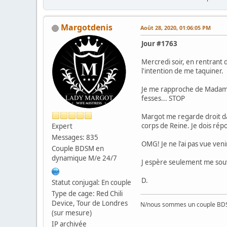
Margotdenis
Août 28, 2020, 01:06:05 PM
Jour #1763
Mercredi soir, en rentrant 
l'intention de me taquiner.
Je me rapproche de Madame
fesses... STOP
Margot me regarde droit da
corps de Reine. Je dois ré
Expert
Messages: 835
OMG! Je ne l'ai pas vue ven
Couple BDSM en
dynamique M/e 24/7
J espère seulement me souven
D.
Statut conjugal: En couple
Type de cage: Red Chili
Device, Tour de Londres
N/nous sommes un couple BD
(sur mesure)
IP archivée