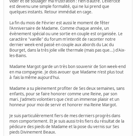
vider et de soulager ma frustration : rien d'autre. L'exercice
est devenu une simple formalité, qui ne lui prend que
quelques instants. Retour immédiat en cage.
La fin du mois de Février est aussi le moment de fêter
l'Anniversaire de Madame. Comme chaque année, un
évènement spécial ou une sortie en couple est organisée. Le
caractère "vanille" du forum m'interdit de raconter notre
dernier week-end passé en couple aux abords du Lac du
Bourget, dans la très jolie ville thermale (mais pas que...) d'Aix-
les-Bains.
Madame Margot garde un très bon souvenir de Son week-end
en ma compagnie. Je dois avouer que Madame n'est plus tout
à fais la même aujourd'hui.
Madame a su pleinement profiter de Ses deux semaines, sans
enfants, pour se faire honorer comme une Reine, par son
mari. J'admets volontiers que c'est un immense plaisir et un
honneur pour moi de servir et honorer ma Reine Margot.
Je suis particulièrement fiers de mes derniers progrès dans
mon comportement. Et je suis aussi très fiers du résultat de la
pédicure des pieds de Madame et la pose du vernis sur Ses
pieds Divinement Beaux.