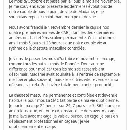
Le mois d?Octobre est passé par là , puis le mois de Novembre.
Je me souviens avoir présenté les dernières évolutions de
notre couple depuis le point de vue de Madame, et je
souhaitais exposer maintenant mon point de vue.
Nous avons franchi le 1 Novembre dernier le cap de nos
quatre premières années de CMC, dont les deux dernières
années de chasteté masculine permanente. Cela fait donc 4
ans 1 mois 5 jours et 23 heures que notre couple vie au
rythme de la chasteté masculine contrôlée.
Je viens de passer les mois d?octobre et novembre en cage,
comme tous les autres mois de l?année. Donc aucune
différence pour moi, car tous les mois se ressemblent
désormais. Madame avait souhaité à la rentrée de septembre
me libérer plus souvent, mais Elle est très vite revenue sur sa
décision, car cela s?est avéré totalement contre-productif.
La chasteté masculine permanente et contrôlée est devenue
habituelle pour moi. La CMC fait partie de ma vie quotidienne.
Je porte ma cage 24 heures sur 24, 7 jours sur 7, 365 jours par
an en tous lieux, en toute circonstance. Je dors avec ma cage,
je me lave avec ma cage, je vais au bureau en cage, je pars en
déplacement professionnel en cageâ€¦ je vie
quotidiennement en cage.