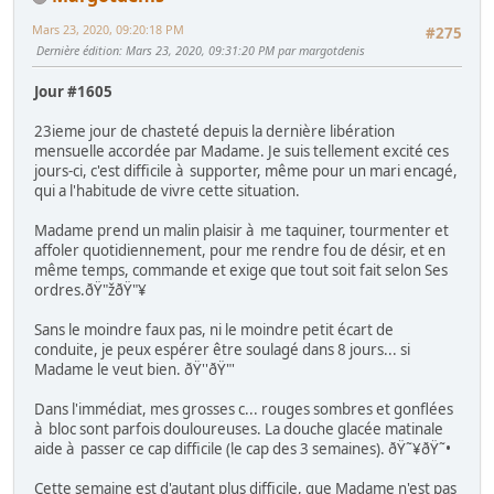
Mars 23, 2020, 09:20:18 PM
#275
Dernière édition
: Mars 23, 2020, 09:31:20 PM par margotdenis
Jour #1605
23ieme jour de chasteté depuis la dernière libération
mensuelle accordée par Madame. Je suis tellement excité ces
jours-ci, c'est difficile à supporter, même pour un mari encagé,
qui a l'habitude de vivre cette situation.
Madame prend un malin plaisir à me taquiner, tourmenter et
affoler quotidiennement, pour me rendre fou de désir, et en
même temps, commande et exige que tout soit fait selon Ses
ordres.ðŸ"žðŸ"¥
Sans le moindre faux pas, ni le moindre petit écart de
conduite, je peux espérer être soulagé dans 8 jours... si
Madame le veut bien. ðŸ''ðŸ"'
Dans l'immédiat, mes grosses c... rouges sombres et gonflées
à bloc sont parfois douloureuses. La douche glacée matinale
aide à passer ce cap difficile (le cap des 3 semaines). ðŸ˜¥ðŸ˜•
Cette semaine est d'autant plus difficile, que Madame n'est pas