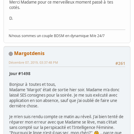
Merci Madame pour ce merveilleux moment passé à tes
cotés.
D.
N/nous sommes un couple BDSM en dynamique M/e 24/7
Margotdenis
Décembre 07, 2019, 03:37:48 PM
#261
Jour #1498
Bonjour à toutes et tous,
Madame 'Margot' était de sortie hier soir. Madame m'a donc
laissé SES consignes pour la soirée. Je me suis exécuté avec
application en son absence, sauf que j'ai oublié de faire une
dernière chose.
Je m'en suis rendu compte ce matin au réveil. J'ai bien tenté de
réparer mon erreur avec que Madame se lève, mais c'était
sans compté sur la perspicacité et l'Intelligence Féminine.
"Pourquoi le linge n'est-il pas sec, mon chéri?"
...parce que