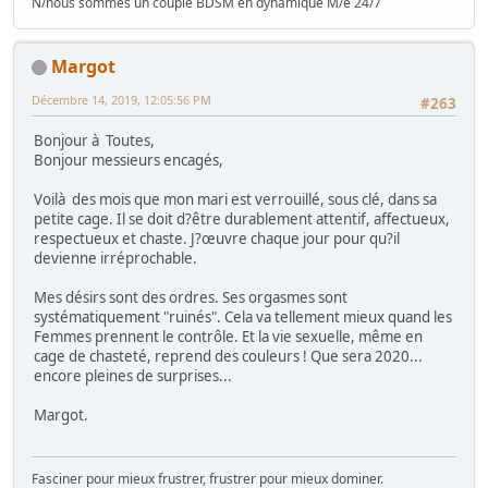
N/nous sommes un couple BDSM en dynamique M/e 24/7
Margot
Décembre 14, 2019, 12:05:56 PM
#263
Bonjour à Toutes,
Bonjour messieurs encagés,
Voilà des mois que mon mari est verrouillé, sous clé, dans sa
petite cage. Il se doit d?être durablement attentif, affectueux,
respectueux et chaste. J?œuvre chaque jour pour qu?il
devienne irréprochable.
Mes désirs sont des ordres. Ses orgasmes sont
systématiquement "ruinés". Cela va tellement mieux quand les
Femmes prennent le contrôle. Et la vie sexuelle, même en
cage de chasteté, reprend des couleurs ! Que sera 2020...
encore pleines de surprises...
Margot.
Fasciner pour mieux frustrer, frustrer pour mieux dominer.