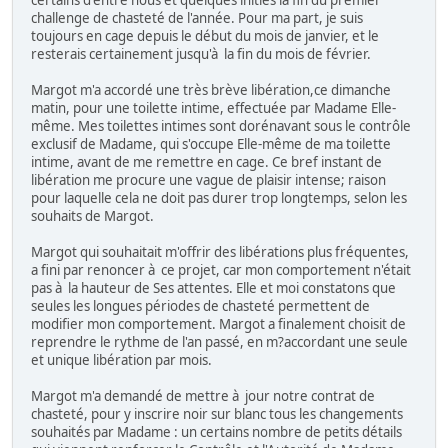
certains d'entre nous et quelques initiés la fin du premier
challenge de chasteté de l'année. Pour ma part, je suis
toujours en cage depuis le début du mois de janvier, et le
resterais certainement jusqu'à la fin du mois de février.
Margot m'a accordé une très brève libération,ce dimanche
matin, pour une toilette intime, effectuée par Madame Elle-
même. Mes toilettes intimes sont dorénavant sous le contrôle
exclusif de Madame, qui s'occupe Elle-même de ma toilette
intime, avant de me remettre en cage. Ce bref instant de
libération me procure une vague de plaisir intense; raison
pour laquelle cela ne doit pas durer trop longtemps, selon les
souhaits de Margot.
Margot qui souhaitait m'offrir des libérations plus fréquentes,
a fini par renoncer à ce projet, car mon comportement n'était
pas à la hauteur de Ses attentes. Elle et moi constatons que
seules les longues périodes de chasteté permettent de
modifier mon comportement. Margot a finalement choisit de
reprendre le rythme de l'an passé, en m?accordant une seule
et unique libération par mois.
Margot m'a demandé de mettre à jour notre contrat de
chasteté, pour y inscrire noir sur blanc tous les changements
souhaités par Madame : un certains nombre de petits détails