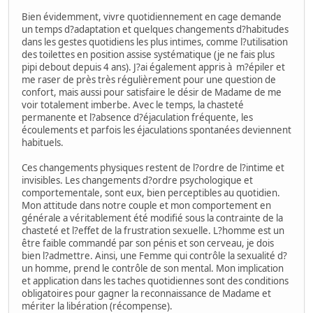
Bien évidemment, vivre quotidiennement en cage demande
un temps d?adaptation et quelques changements d?habitudes
dans les gestes quotidiens les plus intimes, comme l?utilisation
des toilettes en position assise systématique (je ne fais plus
pipi debout depuis 4 ans). J?ai également appris à m?épiler et
me raser de près très régulièrement pour une question de
confort, mais aussi pour satisfaire le désir de Madame de me
voir totalement imberbe. Avec le temps, la chasteté
permanente et l?absence d?éjaculation fréquente, les
écoulements et parfois les éjaculations spontanées deviennent
habituels.
Ces changements physiques restent de l?ordre de l?intime et
invisibles. Les changements d?ordre psychologique et
comportementale, sont eux, bien perceptibles au quotidien.
Mon attitude dans notre couple et mon comportement en
générale a véritablement été modifié sous la contrainte de la
chasteté et l?effet de la frustration sexuelle. L?homme est un
être faible commandé par son pénis et son cerveau, je dois
bien l?admettre. Ainsi, une Femme qui contrôle la sexualité d?
un homme, prend le contrôle de son mental. Mon implication
et application dans les taches quotidiennes sont des conditions
obligatoires pour gagner la reconnaissance de Madame et
mériter la libération (récompense).