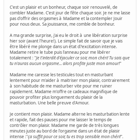
C'est un plaisir et un bonheur, chaque soir renouvelé, de
combler Madame. C'est jour de fête chaque soir. Je ne me lasse
pas d'offrir des orgasmes à Madame et la contempler Jouir
pour nous deux. Sa jouissance, me comble de bonheur.
A ma grande surprise, j'ai eu le droit à une libération surprise
hier soir (avant l'heure!). Le simple fait de savoir que je vais
être libéré me plonge dans un état d?excitation intense.
Madame retire le tube puis l'anneau pour me libérer
totalement : "
Je t'interdit d'éjaculer ce soir, mon chéri! Tu sais que
tu n'auras aucun orgasme... alors profite juste mon amour!
"
Madame me caresse les testicules tout en masturbant
lentement pour m'aider à maitriser mon plaisir, contrairement
à son habitude de me masturber vite pour me ruiner
rapidement. Madame m'offre ce cadeaux magnifique de
pouvoir profiter plus longuement du plaisir de la
masturbation. Une belle preuve d'Amour.
Je contient mon plaisir. Madame alterne les masturbation lente
et rapide, fait des pauses pour me laisser le temps de
contrôler mon plaisir. Madame me garde de très longues
minutes juste au bord de l'orgasme dans un état de plaisir
intense :"
ça suffit pour ce soir, tu es trop sensible mon chéri!
".