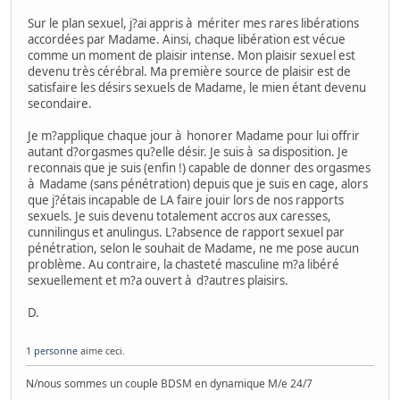
Sur le plan sexuel, j?ai appris à mériter mes rares libérations
accordées par Madame. Ainsi, chaque libération est vécue
comme un moment de plaisir intense. Mon plaisir sexuel est
devenu très cérébral. Ma première source de plaisir est de
satisfaire les désirs sexuels de Madame, le mien étant devenu
secondaire.
Je m?applique chaque jour à honorer Madame pour lui offrir
autant d?orgasmes qu?elle désir. Je suis à sa disposition. Je
reconnais que je suis (enfin !) capable de donner des orgasmes
à Madame (sans pénétration) depuis que je suis en cage, alors
que j?étais incapable de LA faire jouir lors de nos rapports
sexuels. Je suis devenu totalement accros aux caresses,
cunnilingus et anulingus. L?absence de rapport sexuel par
pénétration, selon le souhait de Madame, ne me pose aucun
problème. Au contraire, la chasteté masculine m?a libéré
sexuellement et m?a ouvert à d?autres plaisirs.
D.
1 personne
aime ceci.
N/nous sommes un couple BDSM en dynamique M/e 24/7