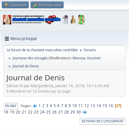
Connexion
Inscrivez-vous
Menu principal
Le forum de la chasteté masculine contrôlée
Forums
►
Journaux des encagés
(Modérateurs:
Messoa
,
Azurine
)
►
Journal de Denis
►
Journal de Denis
Démarré par Margotdenis, Janvier 16, 2018, 10:14:45 AM
0 Membres et 10 Invités sur ce sujet
1
2
3
4
5
6
7
8
9
10
11
12
13
14
15
16
Pages
17
EN BAS
18
19
20
21
22
23
24
25
26
27
28
29
30
ACTIONS DE L'UTILISATEUR