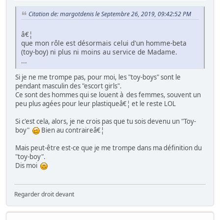
Citation de: margotdenis le Septembre 26, 2019, 09:42:52 PM
â€¦
que mon rôle est désormais celui d'un homme-beta
(toy-boy) ni plus ni moins au service de Madame.
...
Si je ne me trompe pas, pour moi, les "toy-boys" sont le
pendant masculin des "escort girls".
Ce sont des hommes qui se louent à des femmes, souvent un
peu plus agées pour leur plastiqueâ€¦ et le reste LOL
Si c'est cela, alors, je ne crois pas que tu sois devenu un "Toy-
boy"
Bien au contraireâ€¦
Mais peut-être est-ce que je me trompe dans ma définition du
"toy-boy".
Dis moi
Regarder droit devant