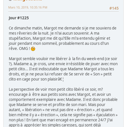
Mars 10, 2019, 10:35:16 PM
#145
Jour #1225
Ce dimanche matin, Margot me demande si je me souviens de
mes rêveries de la nuit. Je n?ai aucun souvenir. A ma
stupéfaction, Margot me dit qu?Elle m?a entendu gémir et
jouir pendant mon sommeil, probablement au cours d?un
rêve. OMG !
Margot semble vouloir me libérer à la fin du week-end (ce soir
?). Madame a, je crois, une envie irrésistible de jouer avec mon
petit clito... Il est indiscutable que Madame Margot a tous les
droits, et je ne peux lui refuser de Se servir de « Son » petit
clito en cage pour son plaisirâ€¦
La perspective de voir mon petit clito libéré ce soir, m?
encourage à être aux petits soins avec Margot, et avoir un
comportement exemplaire avec Madame. Il est donc probable
que Madame se serve et profite de son mari. Mais pour
autant, « libération » ne veut pas dire « érection » ,et quand
bien même il y a « érection », cela ne signifie pas « éjaculation »
non plus ! En tant que mari encagé en permanence 24/7 j?ai
appris à apprécier les simples caresses, qui sont déjà