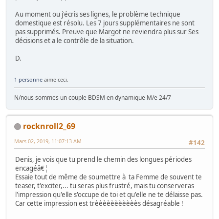
Au moment ou j'écris ses lignes, le problème technique
domestique est résolu. Les 7 jours supplémentaires ne sont
pas supprimés. Preuve que Margot ne reviendra plus sur Ses
décisions et a le contrôle de la situation.
D.
1 personne
aime ceci.
N/nous sommes un couple BDSM en dynamique M/e 24/7
rocknroll2_69
Mars 02, 2019, 11:07:13 AM
#142
Denis, je vois que tu prend le chemin des longues périodes
encagéâ€¦
Essaie tout de même de soumettre à ta Femme de souvent te
teaser, t'exciter,... tu seras plus frustré, mais tu conserveras
l'impression qu'elle s'occupe de toi et qu'elle ne te délaisse pas.
Car cette impression est trèèèèèèèèèèès désagréable !