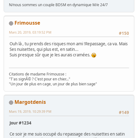
N/nous sommes un couple BDSM en dynamique M/e 24/7
Frimousse
Mars 20, 2019, 03:19:52 PM
#150
Ouh là , tu prends des risques mon ami !Repassage, ca va. Mais
Ses nuisettes, qui plus est, en satin...
Suis presque sûr que je les aurais cramées.
Citations de madame Frimousse :
"T'as signÃ© ? C'est pour en chier..."
"Un jour de plus en cage, un jour de plus bien sage"
Margotdenis
Mars 19, 2019, 10:29:39 PM
#149
Jour #1234
Ce soir je me suis occupé du repassage des nuisettes en satin