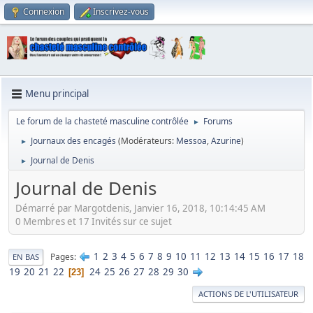
Connexion
Inscrivez-vous
Menu principal
Le forum de la chasteté masculine contrôlée
Forums
►
Journaux des encagés
(Modérateurs:
Messoa
,
Azurine
)
►
Journal de Denis
►
Journal de Denis
Démarré par Margotdenis, Janvier 16, 2018, 10:14:45 AM
0 Membres et 17 Invités sur ce sujet
1
2
3
4
5
6
7
8
9
10
11
12
13
14
15
16
17
18
Pages
EN BAS
19
20
21
22
24
25
26
27
28
29
30
23
ACTIONS DE L'UTILISATEUR