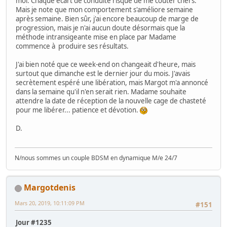
moi. Chaque écart de conduite risque de me coûter chers.
Mais je note que mon comportement s'améliore semaine
après semaine. Bien sûr, j'ai encore beaucoup de marge de
progression, mais je n'ai aucun doute désormais que la
méthode intransigeante mise en place par Madame
commence à produire ses résultats.
J'ai bien noté que ce week-end on changeait d'heure, mais
surtout que dimanche est le dernier jour du mois. J'avais
secrètement espéré une libération, mais Margot m'a annoncé
dans la semaine qu'il n'en serait rien. Madame souhaite
attendre la date de réception de la nouvelle cage de chasteté
pour me libérer... patience et dévotion.
D.
N/nous sommes un couple BDSM en dynamique M/e 24/7
Margotdenis
Mars 20, 2019, 10:11:09 PM
#151
Jour #1235