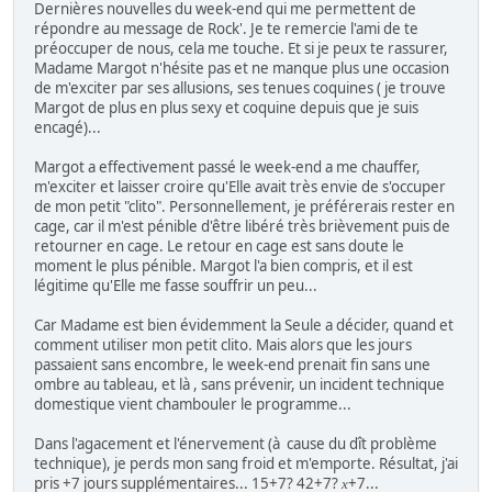
Dernières nouvelles du week-end qui me permettent de
répondre au message de Rock'. Je te remercie l'ami de te
préoccuper de nous, cela me touche. Et si je peux te rassurer,
Madame Margot n'hésite pas et ne manque plus une occasion
de m'exciter par ses allusions, ses tenues coquines ( je trouve
Margot de plus en plus sexy et coquine depuis que je suis
encagé)...
Margot a effectivement passé le week-end a me chauffer,
m'exciter et laisser croire qu'Elle avait très envie de s'occuper
de mon petit "clito". Personnellement, je préférerais rester en
cage, car il m'est pénible d'être libéré très brièvement puis de
retourner en cage. Le retour en cage est sans doute le
moment le plus pénible. Margot l'a bien compris, et il est
légitime qu'Elle me fasse souffrir un peu...
Car Madame est bien évidemment la Seule a décider, quand et
comment utiliser mon petit clito. Mais alors que les jours
passaient sans encombre, le week-end prenait fin sans une
ombre au tableau, et là , sans prévenir, un incident technique
domestique vient chambouler le programme...
Dans l'agacement et l'énervement (à cause du dît problème
technique), je perds mon sang froid et m'emporte. Résultat, j'ai
pris +7 jours supplémentaires... 15+7? 42+7?
+7...
x