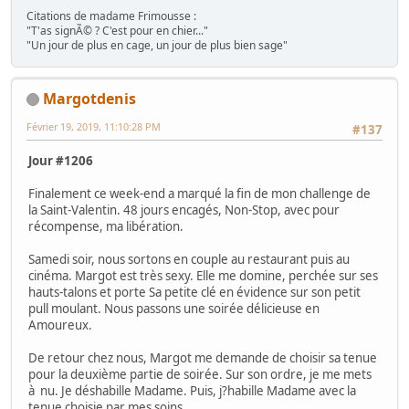
Citations de madame Frimousse :
"T'as signÃ© ? C'est pour en chier..."
"Un jour de plus en cage, un jour de plus bien sage"
Margotdenis
Février 19, 2019, 11:10:28 PM
#137
Jour #1206
Finalement ce week-end a marqué la fin de mon challenge de
la Saint-Valentin. 48 jours encagés, Non-Stop, avec pour
récompense, ma libération.
Samedi soir, nous sortons en couple au restaurant puis au
cinéma. Margot est très sexy. Elle me domine, perchée sur ses
hauts-talons et porte Sa petite clé en évidence sur son petit
pull moulant. Nous passons une soirée délicieuse en
Amoureux.
De retour chez nous, Margot me demande de choisir sa tenue
pour la deuxième partie de soirée. Sur son ordre, je me mets
à nu. Je déshabille Madame. Puis, j?habille Madame avec la
tenue choisie par mes soins.