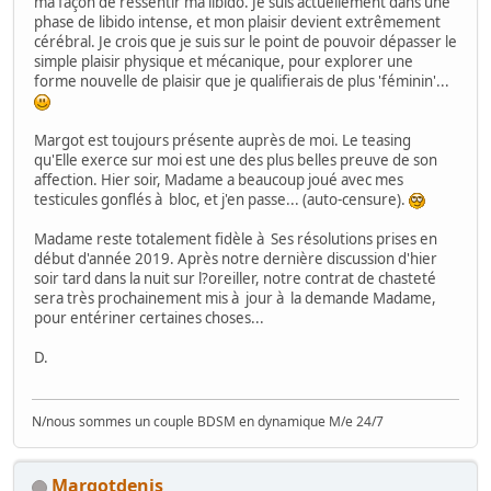
ma façon de ressentir ma libido. Je suis actuellement dans une
phase de libido intense, et mon plaisir devient extrêmement
cérébral. Je crois que je suis sur le point de pouvoir dépasser le
simple plaisir physique et mécanique, pour explorer une
forme nouvelle de plaisir que je qualifierais de plus 'féminin'...
Margot est toujours présente auprès de moi. Le teasing
qu'Elle exerce sur moi est une des plus belles preuve de son
affection. Hier soir, Madame a beaucoup joué avec mes
testicules gonflés à bloc, et j'en passe... (auto-censure).
Madame reste totalement fidèle à Ses résolutions prises en
début d'année 2019. Après notre dernière discussion d'hier
soir tard dans la nuit sur l?oreiller, notre contrat de chasteté
sera très prochainement mis à jour à la demande Madame,
pour entériner certaines choses...
D.
N/nous sommes un couple BDSM en dynamique M/e 24/7
Margotdenis