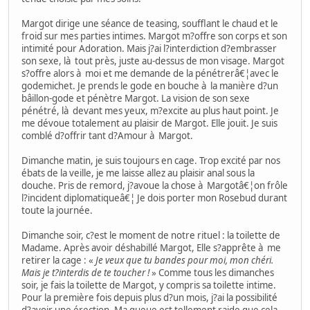
Margot dirige une séance de teasing, soufflant le chaud et le
froid sur mes parties intimes. Margot m?offre son corps et son
intimité pour Adoration. Mais j?ai l?interdiction d?embrasser
son sexe, là tout près, juste au-dessus de mon visage. Margot
s?offre alors à moi et me demande de la pénétrerâ€¦avec le
godemichet. Je prends le gode en bouche à la manière d?un
bâillon-gode et pénètre Margot. La vision de son sexe
pénétré, là devant mes yeux, m?excite au plus haut point. Je
me dévoue totalement au plaisir de Margot. Elle jouit. Je suis
comblé d?offrir tant d?Amour à Margot.
Dimanche matin, je suis toujours en cage. Trop excité par nos
ébats de la veille, je me laisse allez au plaisir anal sous la
douche. Pris de remord, j?avoue la chose à Margotâ€¦on frôle
l?incident diplomatiqueâ€¦ Je dois porter mon Rosebud durant
toute la journée.
Dimanche soir, c?est le moment de notre rituel : la toilette de
Madame. Après avoir déshabillé Margot, Elle s?apprête à me
retirer la cage : «
Je veux que tu bandes pour moi, mon chéri.
Mais je t?interdis de te toucher !
» Comme tous les dimanches
soir, je fais la toilette de Margot, y compris sa toilette intime.
Pour la première fois depuis plus d?un mois, j?ai la possibilité