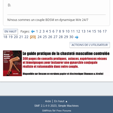
D.
N/nous sommes un couple BDSM en dynamique M/e 24/7
1
2
3
4
5
6
7
8
9
10
11
12
13
14
15
16
17
Pages
EN HAUT
18
19
20
21
22
24
25
26
27
28
29
30
23
ACTIONS DE L'UTILISATEUR
|
Aide
En haut ▲
,
SMF 2.1.4 © 2023
Simple Machines
for
SMFAds
Free Forums