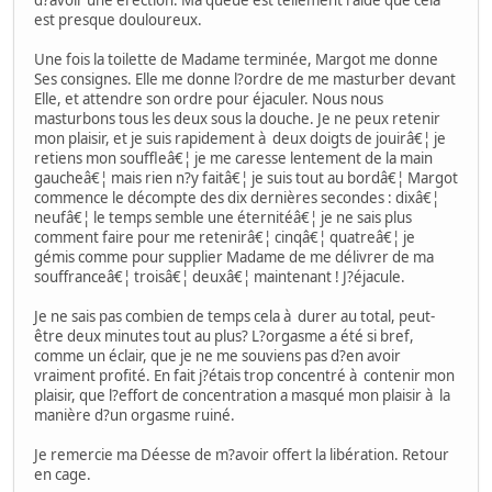
d?avoir une érection. Ma queue est tellement raide que cela
est presque douloureux.
Une fois la toilette de Madame terminée, Margot me donne
Ses consignes. Elle me donne l?ordre de me masturber devant
Elle, et attendre son ordre pour éjaculer. Nous nous
masturbons tous les deux sous la douche. Je ne peux retenir
mon plaisir, et je suis rapidement à deux doigts de jouirâ€¦ je
retiens mon souffleâ€¦ je me caresse lentement de la main
gaucheâ€¦ mais rien n?y faitâ€¦ je suis tout au bordâ€¦ Margot
commence le décompte des dix dernières secondes : dixâ€¦
neufâ€¦ le temps semble une éternitéâ€¦ je ne sais plus
comment faire pour me retenirâ€¦ cinqâ€¦ quatreâ€¦ je
gémis comme pour supplier Madame de me délivrer de ma
souffranceâ€¦ troisâ€¦ deuxâ€¦ maintenant ! J?éjacule.
Je ne sais pas combien de temps cela à durer au total, peut-
être deux minutes tout au plus? L?orgasme a été si bref,
comme un éclair, que je ne me souviens pas d?en avoir
vraiment profité. En fait j?étais trop concentré à contenir mon
plaisir, que l?effort de concentration a masqué mon plaisir à la
manière d?un orgasme ruiné.
Je remercie ma Déesse de m?avoir offert la libération. Retour
en cage.