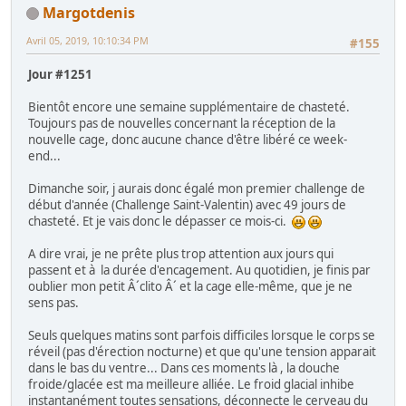
Margotdenis
Avril 05, 2019, 10:10:34 PM
#155
Jour #1251
Bientôt encore une semaine supplémentaire de chasteté.
Toujours pas de nouvelles concernant la réception de la
nouvelle cage, donc aucune chance d'être libéré ce week-
end...
Dimanche soir, j aurais donc égalé mon premier challenge de
début d'année (Challenge Saint-Valentin) avec 49 jours de
chasteté. Et je vais donc le dépasser ce mois-ci.
A dire vrai, je ne prête plus trop attention aux jours qui
passent et à la durée d'encagement. Au quotidien, je finis par
oublier mon petit Â´clito Â´ et la cage elle-même, que je ne
sens pas.
Seuls quelques matins sont parfois difficiles lorsque le corps se
réveil (pas d'érection nocturne) et que qu'une tension apparait
dans le bas du ventre... Dans ces moments là , la douche
froide/glacée est ma meilleure alliée. Le froid glacial inhibe
instantanément toutes sensations, déconnecte le cerveau du