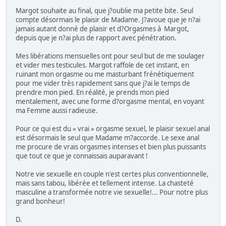
Margot souhaite au final, que j?oublie ma petite bite. Seul
compte désormais le plaisir de Madame. J?avoue que je n?ai
jamais autant donné de plaisir et d?Orgasmes à Margot,
depuis que je n?ai plus de rapport avec pénétration.
Mes libérations mensuelles ont pour seul but de me soulager
et vider mes testicules. Margot raffole de cet instant, en
ruinant mon orgasme ou me masturbant frénétiquement
pour me vider très rapidement sans que j?ai le temps de
prendre mon pied. En réalité, je prends mon pied
mentalement, avec une forme d?orgasme mental, en voyant
ma Femme aussi radieuse.
Pour ce qui est du « vrai » orgasme sexuel, le plaisir sexuel anal
est désormais le seul que Madame m?accorde. Le sexe anal
me procure de vrais orgasmes intenses et bien plus puissants
que tout ce que je connaissais auparavant !
Notre vie sexuelle en couple n'est certes plus conventionnelle,
mais sans tabou, libérée et tellement intense. La chasteté
masculine a transformée notre vie sexuelle!... Pour notre plus
grand bonheur!
D.