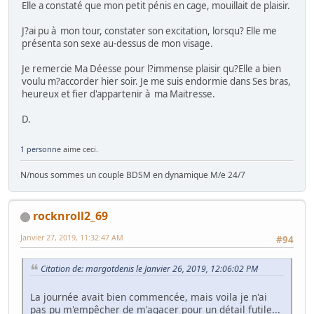
Elle a constaté que mon petit pénis en cage, mouillait de plaisir.
J?ai pu à mon tour, constater son excitation, lorsqu? Elle me
présenta son sexe au-dessus de mon visage.
Je remercie Ma Déesse pour l?immense plaisir qu?Elle a bien
voulu m?accorder hier soir. Je me suis endormie dans Ses bras,
heureux et fier d'appartenir à ma Maitresse.
D.
1 personne
aime ceci.
N/nous sommes un couple BDSM en dynamique M/e 24/7
rocknroll2_69
Janvier 27, 2019, 11:32:47 AM
#94
Citation de: margotdenis le Janvier 26, 2019, 12:06:02 PM
La journée avait bien commencée, mais voila je n'ai
pas pu m'empêcher de m'agacer pour un détail futile...