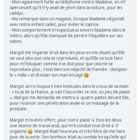
- Mon agacement futile au téléphone contre Madame, en m?
apercevant qu?il n?y avait de jeton dans la voiture, pour les
caddys.
- Ma remarque dans un magasin, lorsque Madame négociait
avec notre enfant cadet, pour éviter le caprice.
- Mon comportement irrespectueux envers Madame dans le
métro, alors qu?Elle manquait de perdre l?équilibre sur ses
talons.
Margot me regarde droit dans les yeux en me disant qu?Elle
ne veut plus que cela se reproduise, et qu?Elle va tout faire
pour m?éduquer comme il se doit pour que cela ne se
reproduise plus ; c?est bien son objectif de l?année : dompter
le « mâle » et dresser son mari encagé
Margot serre toujours mes testicules dans le creux de sa main
: « tu as de la chance, je vais t?accorder ce soir, un peu de plaisir
». Margot me demande de mettre à quatre pattes devant Elle,
pour recevoir une pénétration anale et un massage de la
prostate.
Margot m?a donc offert, pour notre plaisir à tous les deux,
une séance de travail anal, qui m?a conduit tout droit à l?
orgasme
Margot était heureuse et très fière de me faire
jouir de la sorte. Son bonheur était au comble lorsqu?elle qu?