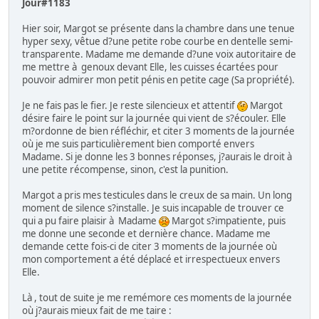
Jour#1183
Hier soir, Margot se présente dans la chambre dans une tenue
hyper sexy, vêtue d?une petite robe courbe en dentelle semi-
transparente. Madame me demande d?une voix autoritaire de
me mettre à genoux devant Elle, les cuisses écartées pour
pouvoir admirer mon petit pénis en petite cage (Sa propriété).
Je ne fais pas le fier. Je reste silencieux et attentif
Margot
désire faire le point sur la journée qui vient de s?écouler. Elle
m?ordonne de bien réfléchir, et citer 3 moments de la journée
où je me suis particulièrement bien comporté envers
Madame. Si je donne les 3 bonnes réponses, j?aurais le droit à
une petite récompense, sinon, c'est la punition.
Margot a pris mes testicules dans le creux de sa main. Un long
moment de silence s?installe. Je suis incapable de trouver ce
qui a pu faire plaisir à Madame
Margot s?impatiente, puis
me donne une seconde et dernière chance. Madame me
demande cette fois-ci de citer 3 moments de la journée où
mon comportement a été déplacé et irrespectueux envers
Elle.
Là , tout de suite je me remémore ces moments de la journée
où j?aurais mieux fait de me taire :