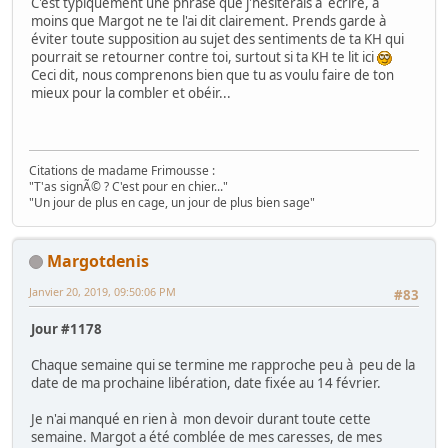
C'est typiquement une phrase que j'hésiterais à écrire, à
moins que Margot ne te l'ai dit clairement. Prends garde à
éviter toute supposition au sujet des sentiments de ta KH qui
pourrait se retourner contre toi, surtout si ta KH te lit ici
Ceci dit, nous comprenons bien que tu as voulu faire de ton
mieux pour la combler et obéir...
Citations de madame Frimousse :
"T'as signÃ© ? C'est pour en chier..."
"Un jour de plus en cage, un jour de plus bien sage"
Margotdenis
Janvier 20, 2019, 09:50:06 PM
#83
Jour #1178
Chaque semaine qui se termine me rapproche peu à peu de la
date de ma prochaine libération, date fixée au 14 février.
Je n'ai manqué en rien à mon devoir durant toute cette
semaine. Margot a été comblée de mes caresses, de mes