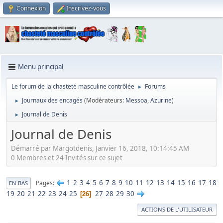
Connexion
Inscrivez-vous
Menu principal
Le forum de la chasteté masculine contrôlée
Forums
►
Journaux des encagés
(Modérateurs:
Messoa
,
Azurine
)
►
Journal de Denis
►
Journal de Denis
Démarré par Margotdenis, Janvier 16, 2018, 10:14:45 AM
0 Membres et 24 Invités sur ce sujet
1
2
3
4
5
6
7
8
9
10
11
12
13
14
15
16
17
18
Pages
EN BAS
19
20
21
22
23
24
25
27
28
29
30
26
ACTIONS DE L'UTILISATEUR