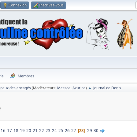
Connexion
Inscrivez-vous
rie
Membres
rnaux des encagés
(Modérateurs:
Messoa
,
Azurine
)
Journal de Denis
►
M
16
17
18
19
20
21
22
23
24
25
26
27
29
30
28