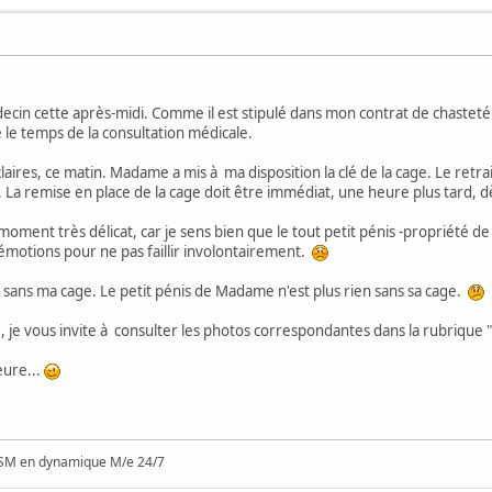
édecin cette après-midi. Comme il est stipulé dans mon contrat de chast
 le temps de la consultation médicale.
laires, ce matin. Madame a mis à ma disposition la clé de la cage. Le retra
e. La remise en place de la cage doit être immédiat, une heure plus tard, 
n moment très délicat, car je sens bien que le tout petit pénis -propriété
motions pour ne pas faillir involontairement.
e sans ma cage. Le petit pénis de Madame n'est plus rien sans sa cage.
 je vous invite à consulter les photos correspondantes dans la rubrique 
eure...
SM en dynamique M/e 24/7