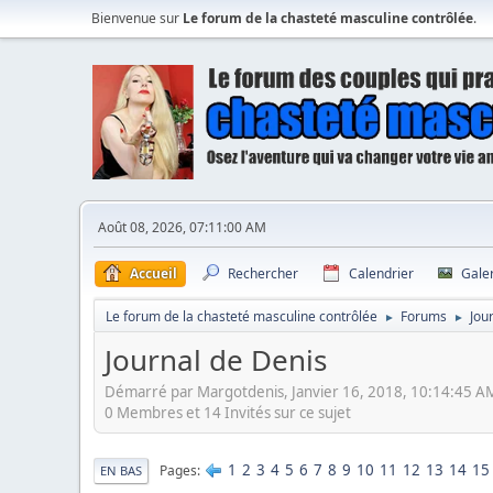
Bienvenue sur
Le forum de la chasteté masculine contrôlée
.
Août 08, 2026, 07:11:00 AM
Accueil
Rechercher
Calendrier
Gale
Le forum de la chasteté masculine contrôlée
Forums
Jou
►
►
Journal de Denis
Démarré par Margotdenis, Janvier 16, 2018, 10:14:45 A
0 Membres et 14 Invités sur ce sujet
1
2
3
4
5
6
7
8
9
10
11
12
13
14
15
Pages
EN BAS