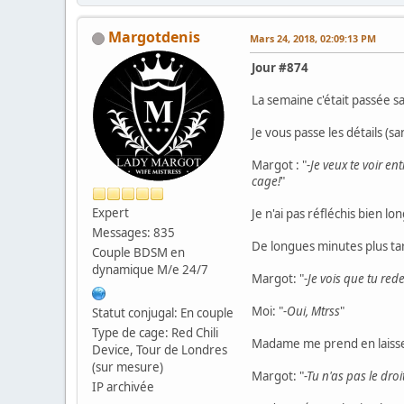
Margotdenis
Mars 24, 2018, 02:09:13 PM
Jour #874
La semaine c'était passée sa
Je vous passe les détails (s
Margot : "
-Je veux te voir en
cage!
"
Expert
Je n'ai pas réfléchis bien
Messages: 835
De longues minutes plus tar
Couple BDSM en
dynamique M/e 24/7
Margot: "
-Je vois que tu red
Moi: "
-Oui, Mtrss
"
Statut conjugal: En couple
Type de cage: Red Chili
Madame me prend en laisse 
Device, Tour de Londres
(sur mesure)
Margot: "
-Tu n'as pas le dro
IP archivée