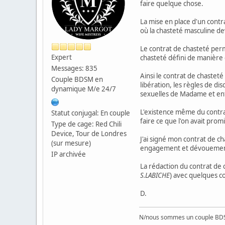
faire quelque chose.
La mise en place d'un cont
où la chasteté masculine d
Le contrat de chasteté perm
Expert
chasteté défini de manière c
Messages: 835
Ainsi le contrat de chaste
Couple BDSM en
libération, les règles de di
dynamique M/e 24/7
sexuelles de Madame et enfi
L'existence même du contrat
Statut conjugal: En couple
faire ce que l'on avait promi
Type de cage: Red Chili
Device, Tour de Londres
J'ai signé mon contrat de 
(sur mesure)
engagement et dévouement 
IP archivée
La rédaction du contrat de
S.LABICHE
) avec quelques c
D.
N/nous sommes un couple BD