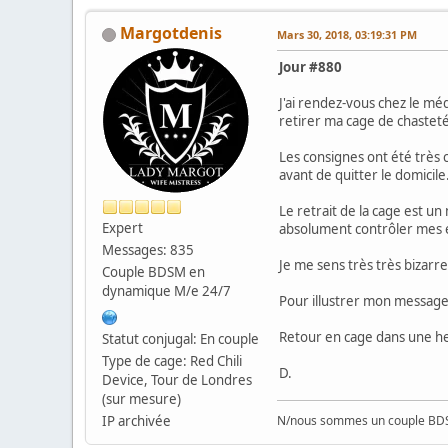
Margotdenis
Mars 30, 2018, 03:19:31 PM
Jour #880
J'ai rendez-vous chez le m
retirer ma cage de chasteté
Les consignes ont été très c
avant de quitter le domicil
Le retrait de la cage est u
Expert
absolument contrôler mes é
Messages: 835
Je me sens très très bizarr
Couple BDSM en
dynamique M/e 24/7
Pour illustrer mon message,
Retour en cage dans une h
Statut conjugal: En couple
Type de cage: Red Chili
D.
Device, Tour de Londres
(sur mesure)
IP archivée
N/nous sommes un couple BD