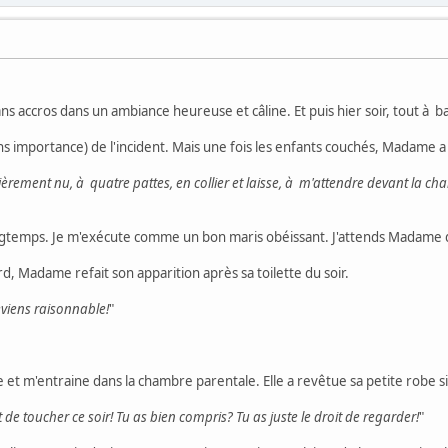
ns accros dans un ambiance heureuse et câline. Et puis hier soir, tout à bas
ans importance) de l'incident. Mais une fois les enfants couchés, Madame a
tièrement nu, à quatre pattes, en collier et laisse, à m'attendre devant la cha
 longtemps. Je m'exécute comme un bon maris obéissant. J'attends Madame 
d, Madame refait son apparition après sa toilette du soir.
eviens raisonnable!
"
et m'entraine dans la chambre parentale. Elle a revêtue sa petite robe s
it de toucher ce soir! Tu as bien compris? Tu as juste le droit de regarder!
"