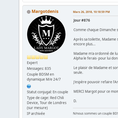
Margotdenis
Mars 26, 2018, 10:18:59 PM
Jour #876
Comme chaque Dimanche soir
Après sa toilette, Madame s
encore plus...
Madame m'a ordonné de lui 
Alpha le ferais- pour lui don
Expert
Le plaisir de Madame et son
Messages: 835
seule.
Couple BDSM en
dynamique M/e 24/7
J'espère pouvoir refaire l'
MERCI Margot pour ce momen
Statut conjugal: En couple
Type de cage: Red Chili
D.
Device, Tour de Londres
(sur mesure)
IP archivée
N/nous sommes un couple BD