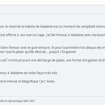
, le rituel de la toilette de Madame est un moment de complicité intens
'est offerte à son mari en cage. J'ai fait l'Amour à Madame avec ma bou
faire l'Amour avec le god-ceinture. Et pour la première fois depuis des
ner tout le plaisir qu'Elle désirait... jusqu'à l'Orgasme!
 coà¯t m'ont procuré une décharge de plaisir, une forme d'orgasme cérébr
Amour à Madame de cette façon très vite.
t intense et Magnifique ! Je t' Aime.
SM en dynamique M/e 24/7