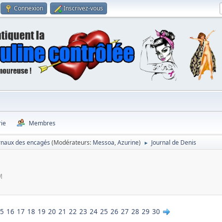
Connexion
Inscrivez-vous
rie
Membres
rnaux des encagés
(Modérateurs:
Messoa
,
Azurine
)
Journal de Denis
►
M
5
16
17
18
19
20
21
22
23
24
25
26
27
28
29
30