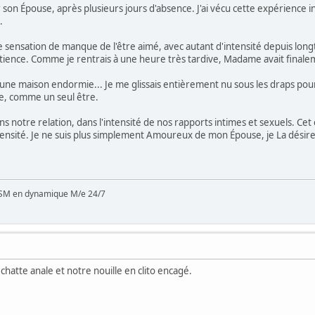
on Épouse, après plusieurs jours d'absence. J'ai vécu cette expérience inc
.
tte sensation de manque de l'être aimé, avec autant d'intensité depuis l
tience. Comme je rentrais à une heure très tardive, Madame avait finalem
s une maison endormie... Je me glissais entièrement nu sous les draps po
re, comme un seul être.
 notre relation, dans l'intensité de nos rapports intimes et sexuels. Cet
ensité. Je ne suis plus simplement Amoureux de mon Épouse, je La désir
SM en dynamique M/e 24/7
hatte anale et notre nouille en clito encagé.