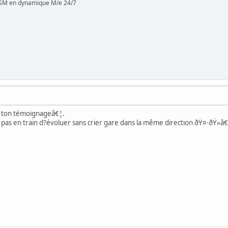
SM en dynamique M/e 24/7
 ton témoignageâ€¦.
pas en train d?évoluer sans crier gare dans la même direction ðŸ¤·ðŸ»â€â