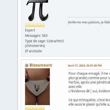
J'enferme mes pulsions, je lib
Expert
Messages: 383
Type de cage: Cobra/htv5
(chinoiseries)
IP archivée
Bisounours
Avril 17, 2023, 03:01:38 PM
Pour chaque encagé, il me 
plus grande) comme pour se 
Parfois, après une pénétra
avec elle.
L?évidence â€¦ oui, évide
Ce qui m?inquiète, c?est le
elle aussi le plaisir qu?el