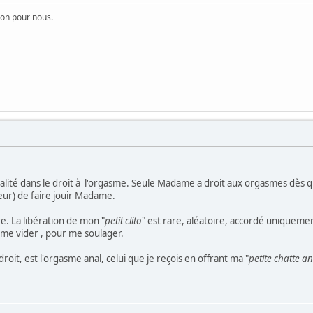
on pour nous.
lité dans le droit à l'orgasme. Seule Madame a droit aux orgasmes dès qu'
eur) de faire jouir Madame.
e. La libération de mon "
petit clito
" est rare, aléatoire, accordé uniquemen
, me vider , pour me soulager.
droit, est l'orgasme anal, celui que je reçois en offrant ma "
petite chatte a