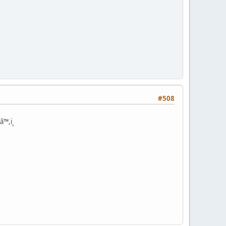
#508
™,ï¸