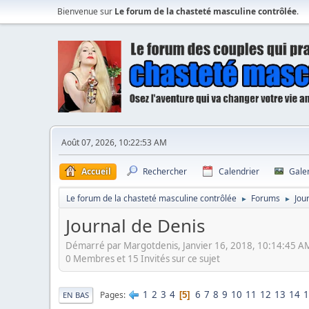
Bienvenue sur
Le forum de la chasteté masculine contrôlée
.
Août 07, 2026, 10:22:53 AM
Accueil
Rechercher
Calendrier
Gale
Le forum de la chasteté masculine contrôlée
Forums
Jou
►
►
Journal de Denis
Démarré par Margotdenis, Janvier 16, 2018, 10:14:45 A
0 Membres et 15 Invités sur ce sujet
1
2
3
4
6
7
8
9
10
11
12
13
14
1
Pages
5
EN BAS