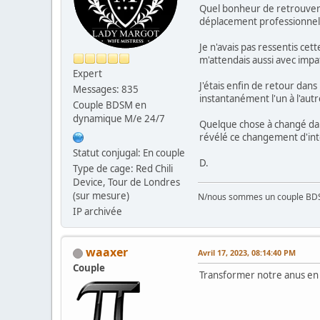
Quel bonheur de retrouver s
déplacement professionnel
Je n'avais pas ressentis ce
m'attendais aussi avec impa
Expert
J'étais enfin de retour dan
Messages: 835
instantanément l'un à l'aut
Couple BDSM en
dynamique M/e 24/7
Quelque chose à changé dans
révélé ce changement d'int
Statut conjugal: En couple
D.
Type de cage: Red Chili
Device, Tour de Londres
(sur mesure)
N/nous sommes un couple BD
IP archivée
waaxer
Avril 17, 2023, 08:14:40 PM
Couple
Transformer notre anus en c