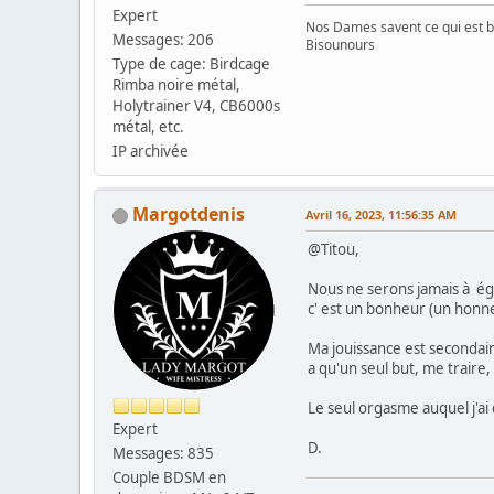
Expert
Nos Dames savent ce qui est b
Messages: 206
Bisounours
Type de cage: Birdcage
Rimba noire métal,
Holytrainer V4, CB6000s
métal, etc.
IP archivée
Margotdenis
Avril 16, 2023, 11:56:35 AM
@Titou,
Nous ne serons jamais à éga
c' est un bonheur (un honn
Ma jouissance est secondair
a qu'un seul but, me traire
Le seul orgasme auquel j'ai 
Expert
D.
Messages: 835
Couple BDSM en