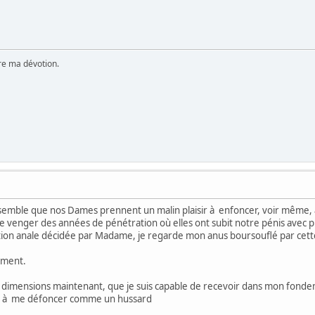
ère ma dévotion.
semble que nos Dames prennent un malin plaisir à enfoncer, voir même, à
venger des années de pénétration où elles ont subit notre pénis avec plu
tion anale décidée par Madame, je regarde mon anus boursouflé par cette
mment.
s dimensions maintenant, que je suis capable de recevoir dans mon fondeme
le a, à me défoncer comme un hussard