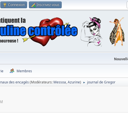
Connexion
Inscrivez-vous
Nouvell
rie
Membres
rnaux des encagés
(Modérateurs:
Messoa
,
Azurine
)
journal de Gregor
►
PM