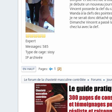
Je debute un nouveau Journ
Vincent possede la clef du
Wanda à la clefs des pointes
Je ne serait donc détaché 
Dimanche Vincent a passé la 
chez lui avec la clef.
Expert
Messages: 585
Type de cage: sissy
IP archivée
1
Pages
2
EN HAUT
Le forum de la chasteté masculine contrôlée
Forums
Jou
►
►