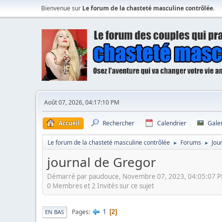
Bienvenue sur
Le forum de la chasteté masculine contrôlée
.
Août 07, 2026, 04:17:10 PM
Accueil
Rechercher
Calendrier
Gale
Le forum de la chasteté masculine contrôlée
Forums
Jou
►
►
journal de Gregor
Démarré par paudouce, Novembre 07, 2023, 04:05:07 
0 Membres et 2 Invités sur ce sujet
1
Pages
2
EN BAS