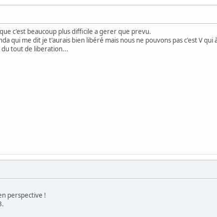
ue c'est beaucoup plus difficile a gerer que prevu.
da qui me dit je t'aurais bien libéré mais nous ne pouvons pas c'est V qui à 
 du tout de liberation...
n perspective !
3.