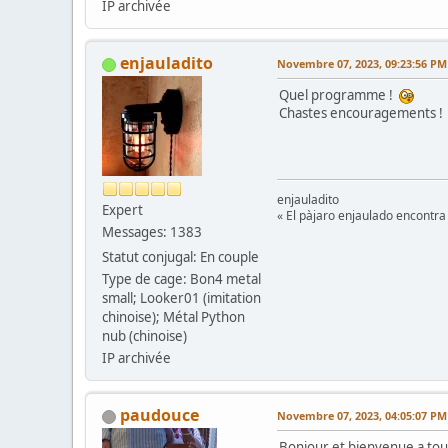
IP archivée
enjauladito
Novembre 07, 2023, 09:23:56 PM
Quel programme !
Chastes encouragements !
enjauladito
Expert
« El pàjaro enjaulado encontra 
Messages: 1383
Statut conjugal: En couple
Type de cage: Bon4 metal
small; Looker01 (imitation
chinoise); Métal Python
nub (chinoise)
IP archivée
paudouce
Novembre 07, 2023, 04:05:07 PM
Bonjour et bienvenue a tou