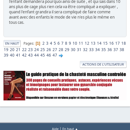
l'enfant demandera pourquoi ainsi de suite , et qui sais dans 10
ans plus de cage plus rien cela va être compliqué a expliquer ,
quand l'enfant grandira il sera compliqué de faire comme
avant avec des enfants le mode de vie n'es plus le méme en
tous cas.
2
3
4
5
6
7
8
9
10
11
12
13
14
15
16
17
18
Pages
1
EN HAUT
19
20
21
22
23
24
25
26
27
28
29
30
31
32
33
34
35
36
37
38
39
40
41
42
43
44
45
46
47
ACTIONS DE L'UTILISATEUR
|
Aide
En haut ▲