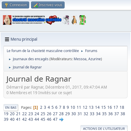
Connexion
Inscrivez-vous
Menu principal
Le forum de la chasteté masculine contrôlée
Forums
►
Journaux des encagés
(Modérateurs:
Messoa
,
Azurine
)
►
Journal de Ragnar
►
Journal de Ragnar
Démarré par Ragnar, Décembre 01, 2017, 09:47:04 AM
0 Membres et 19 Invités sur ce sujet
2
3
4
5
6
7
8
9
10
11
12
13
14
15
16
17
18
Pages
1
EN BAS
19
20
21
22
23
24
25
26
27
28
29
30
31
32
33
34
35
36
37
38
39
40
41
42
43
44
45
46
47
ACTIONS DE L'UTILISATEUR