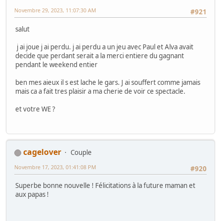
Novembre 29, 2023, 11:07:30 AM
#921
salut
j ai joue j ai perdu. j ai perdu a un jeu avec Paul et Alva avait
decide que perdant serait a la merci entiere du gagnant
pendant le weekend entier
ben mes aieux il s est lache le gars. J ai souffert comme jamais
mais ca a fait tres plaisir a ma cherie de voir ce spectacle.
et votre WE ?
cagelover
Couple
Novembre 17, 2023, 01:41:08 PM
#920
Superbe bonne nouvelle ! Félicitations à la future maman et
aux papas !