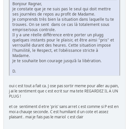
Bonjour Ragnar,
Je constate que je ne suis pas le seul qui doit mettre
ses journées de repos au profit de Madame.
Je comprends très bien la situation dans laquelle tu te
trouves. On se sent dans ce cas là totalement sous
emprise/sous controle.
Il y a une réelle différence entre porter un plugg
quelques instants pour le plaisir, et être ainsi "pris" et
verrouillé durant des heures. Cette situation impose
l'humilité, le Respect, et l'obéissance stricte à
Madame.
Je te souhaite bon courage jusqu'à la libération.
D.
oui c est tout a fait ca. J ose pas sortir meme pour aller au pain,
j ai le sentiment que c est ecrit sur ma tete REGARDEZ IL A UN
PLUG !
et ce sentiment d etre 'pris' sans arret c est comme si P est en
moi a chauqe seconde. C est humiliant d un cote et assez
plaisant . mai je fais pas le mariol c est clair