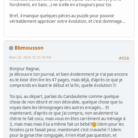
forcément, en 5ans...) ne si elle en a toujours pour toi.
Bref, il manque quelques pièces au puzzle pour pouvoir
véritablement apprécier votre évolution, et c'est dommage...
Bbmousson
Mars 26, 2024, 05:31:34 AM
#928
Bonjour Ragnar,
Je découvre ton journal, et bien évidemment je n'ai pas encore
eu le loisir d'en lire les 47 pages, mais déjà, d'après ce que je
comprends en lisant le début et la fin, quelle évolution !!!
Toi qui, au départ, parlais du Candaulisme comme quelque
chose de non désiré et non désirable, quelque chose que tu
voyais dans les témoignages des autres encagés... Et
maintenant, d'après ce que j'ai compris, non seulement ta
chérie te fait cocu, mais vous en êtes carrément au ménage à
3, mais mais mais il lui a même fait un bébé?
Idem pour les
fessées ça te faisait peur, maintenant c'est cravaché !! Idem
pour la gynarchie congugale, il n'en était pas question, et