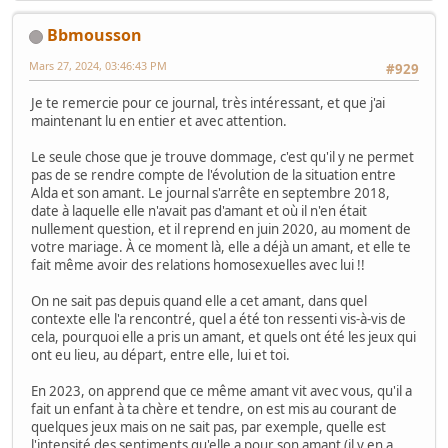
Bbmousson
Mars 27, 2024, 03:46:43 PM
#929
Je te remercie pour ce journal, très intéressant, et que j'ai
maintenant lu en entier et avec attention.
Le seule chose que je trouve dommage, c'est qu'il y ne permet
pas de se rendre compte de l'évolution de la situation entre
Alda et son amant. Le journal s'arrête en septembre 2018,
date à laquelle elle n'avait pas d'amant et où il n'en était
nullement question, et il reprend en juin 2020, au moment de
votre mariage. À ce moment là, elle a déjà un amant, et elle te
fait même avoir des relations homosexuelles avec lui !!
On ne sait pas depuis quand elle a cet amant, dans quel
contexte elle l'a rencontré, quel a été ton ressenti vis-à-vis de
cela, pourquoi elle a pris un amant, et quels ont été les jeux qui
ont eu lieu, au départ, entre elle, lui et toi.
En 2023, on apprend que ce même amant vit avec vous, qu'il a
fait un enfant à ta chère et tendre, on est mis au courant de
quelques jeux mais on ne sait pas, par exemple, quelle est
l'intensité des sentiments qu'elle a pour son amant (il y en a