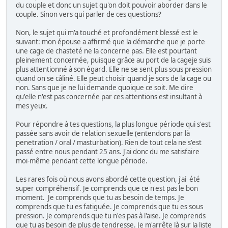
du couple et donc un sujet qu'on doit pouvoir aborder dans le
couple. Sinon vers qui parler de ces questions?
Non, le sujet qui m'a touché et profondément blessé est le
suivant: mon épouse a affirmé que la démarche que je porte
une cage de chasteté ne la concerne pas. Elle est pourtant
pleinement concernée, puisque grâce au port de la cageje suis
plus attentionné à son égard. Elle ne se sent plus sous pression
quand on se câliné. Elle peut choisir quand je sors de la cage ou
non. Sans que je ne lui demande quoique ce soit. Me dire
qu'elle n'est pas concernée par ces attentions est insultant à
mes yeux.
Pour répondre à tes questions, la plus longue période qui s'est
passée sans avoir de relation sexuelle (entendons par là
penetration / oral / masturbation). Rien de tout cela ne s'est
passé entre nous pendant 25 ans. J'ai donc du me satisfaire
moi-même pendant cette longue période.
Les rares fois où nous avons abordé cette question, j'ai été
super compréhensif. Je comprends que ce n'est pas le bon
moment. Je comprends que tu as besoin de temps. Je
comprends que tu es fatiguée. Je comprends que tu es sous
pression. Je comprends que tu n'es pas à l'aise. Je comprends
que tu as besoin de plus de tendresse. Je m'arrête là sur la liste