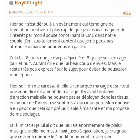
RayOfLight
Juillet 05, 2024, 12:09:16 PM
#22
Hier soir s'est déroulé un événement qui témoigne de
l'évolution positive et plus rapide que je n'osais l'imaginer de
l'intérêt par mon épouse concernant la CMC dans notre
couple. J'en suis tellement content que je ne peux pas
attendre dimanche pour vous en parler.
Cela fait 8 jours que je n'ai pas éjaculé et 5 que je suis en cage
jour et nuit. Autant dire que j'ai beaucoup d'envies. Mais je
reste très peu expressif sur le sujet pour éviter de bousculer
mon épouse.
Hier soir, en me caressant, elle a remarqué ma cage et surtout
une zone dire en amont de ma cage. Il y avait tentative
d'érection mais elle ne pouvait pas se déployer, donc les tissus
en amont de l'anneau se sont mis à durcir un peu. Mon épouse
a eu peur que cela soit préjudiciable à ma santé et ma proposé
de me soulager.
Et là, miracle! Je lui ai dit que j'aurais énormément de plaisir
mais que si elle me masturbait jusqu'à ejaculation, je craignais
que cela entretienne le "conditionnement " d'associer