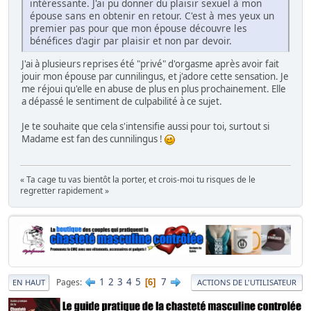
intéressante. J'ai pu donner du plaisir sexuel à mon
épouse sans en obtenir en retour. C'est à mes yeux un
premier pas pour que mon épouse découvre les
bénéfices d'agir par plaisir et non par devoir.
J'ai à plusieurs reprises été "privé" d'orgasme après avoir fait
jouir mon épouse par cunnilingus, et j'adore cette sensation. Je
me réjoui qu'elle en abuse de plus en plus prochainement. Elle
a dépassé le sentiment de culpabilité à ce sujet.
Je te souhaite que cela s'intensifie aussi pour toi, surtout si
Madame est fan des cunnilingus !
« Ta cage tu vas bientôt la porter, et crois-moi tu risques de le
regretter rapidement »
1
2
3
4
5
7
Pages
6
EN HAUT
ACTIONS DE L'UTILISATEUR