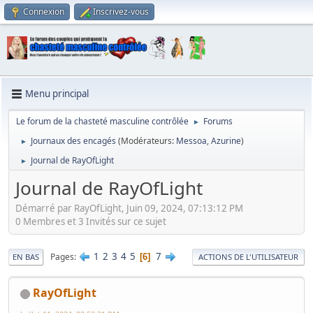
Connexion
Inscrivez-vous
Menu principal
Le forum de la chasteté masculine contrôlée
Forums
►
Journaux des encagés
(Modérateurs:
Messoa
,
Azurine
)
►
Journal de RayOfLight
►
Journal de RayOfLight
Démarré par RayOfLight, Juin 09, 2024, 07:13:12 PM
0 Membres et 3 Invités sur ce sujet
1
2
3
4
5
7
Pages
6
EN BAS
ACTIONS DE L'UTILISATEUR
RayOfLight