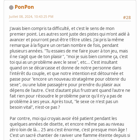
PonPon
Juillet 08, 2024, 10:43:25 PM
#28
J'avais bien compris ta difficulté, et c'est le sens de mon
premier point. Les autres sont juste des pistes qui m'ont aidé à
avancer et pourront peut-être t'être utiles. J'ai pris la même
remarque à la figure un certain nombre de fois, pendant
plusieurs années. "Tu essaies de me faire jouer à ton jeu, mais
il ne s'agit que de ton plaisir", "moi je suis bien comme ça, c'est
toi qui as un problème avec le sexe", etc... C'est insultant
quand on se décarcasse et donne de notre personne dans
l'intérêt du couple, et que notre intention est détournée et
passe pour "encore un nouveau stratagème pour obtenir du
sexe", ou une lubie passagère pour prendre du plaisir aux
dépens de l'autre. C'est d'autant plus frustrant quand l'autre ne
fait rien pour résoudre le problème parce qu'il n'y a pas de
problème à ses yeux. Après tout, "le sexe ce n'est pas un
besoin vital", n'est-ce pas ?
Par contre, moi qui croyais avoir été patient pendant les
quelques années de disette, et encore même pas au niveau
zéro loin de là... 25 ans c'est énorme, c'est presque mon âge !
C'est un sacré chantier de raviver une flamme éteinte depuis si