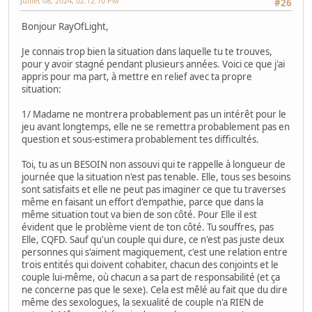
Juillet 08, 2024, 02:12:10 PM
#26
Bonjour RayOfLight,
Je connais trop bien la situation dans laquelle tu te trouves,
pour y avoir stagné pendant plusieurs années. Voici ce que j'ai
appris pour ma part, à mettre en relief avec ta propre
situation:
1/ Madame ne montrera probablement pas un intérêt pour le
jeu avant longtemps, elle ne se remettra probablement pas en
question et sous-estimera probablement tes difficultés.
Toi, tu as un BESOIN non assouvi qui te rappelle à longueur de
journée que la situation n'est pas tenable. Elle, tous ses besoins
sont satisfaits et elle ne peut pas imaginer ce que tu traverses
même en faisant un effort d'empathie, parce que dans la
même situation tout va bien de son côté. Pour Elle il est
évident que le problème vient de ton côté. Tu souffres, pas
Elle, CQFD. Sauf qu'un couple qui dure, ce n'est pas juste deux
personnes qui s'aiment magiquement, c'est une relation entre
trois entités qui doivent cohabiter, chacun des conjoints et le
couple lui-même, où chacun a sa part de responsabilité (et ça
ne concerne pas que le sexe). Cela est mêlé au fait que du dire
même des sexologues, la sexualité de couple n'a RIEN de