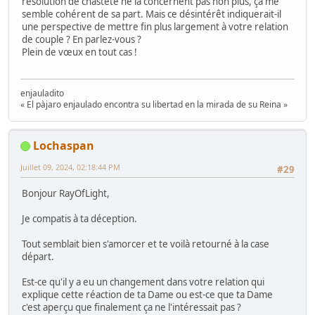
résolution de chasteté ne la concernent pas non plus, ça me
semble cohérent de sa part. Mais ce désintérêt indiquerait-il
une perspective de mettre fin plus largement à votre relation
de couple ? En parlez-vous ?
Plein de vœux en tout cas !
enjauladito
« El pàjaro enjaulado encontra su libertad en la mirada de su Reina »
Lochaspan
Juillet 09, 2024, 02:18:44 PM
#29
Bonjour RayOfLight,
Je compatis à ta déception.
Tout semblait bien s'amorcer et te voilà retourné à la case
départ.
Est-ce qu'il y a eu un changement dans votre relation qui
explique cette réaction de ta Dame ou est-ce que ta Dame
c'est aperçu que finalement ça ne l'intéressait pas ?