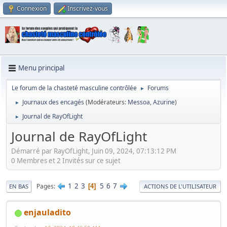
Connexion
Inscrivez-vous
Menu principal
Le forum de la chasteté masculine contrôlée
Forums
►
Journaux des encagés
(Modérateurs:
Messoa
,
Azurine
)
►
Journal de RayOfLight
►
Journal de RayOfLight
Démarré par RayOfLight, Juin 09, 2024, 07:13:12 PM
0 Membres et 2 Invités sur ce sujet
1
2
3
5
6
7
Pages
4
EN BAS
ACTIONS DE L'UTILISATEUR
enjauladito