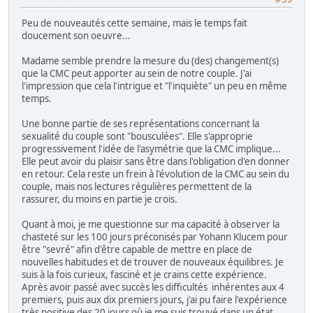
Peu de nouveautés cette semaine, mais le temps fait
doucement son oeuvre...
Madame semble prendre la mesure du (des) changement(s)
que la CMC peut apporter au sein de notre couple. J'ai
l'impression que cela l'intrigue et "l'inquiète" un peu en même
temps.
Une bonne partie de ses représentations concernant la
sexualité du couple sont "bousculées". Elle s'approprie
progressivement l'idée de l'asymétrie que la CMC implique...
Elle peut avoir du plaisir sans être dans l'obligation d'en donner
en retour. Cela reste un frein à l'évolution de la CMC au sein du
couple, mais nos lectures régulières permettent de la
rassurer, du moins en partie je crois.
Quant à moi, je me questionne sur ma capacité à observer la
chasteté sur les 100 jours préconisés par Yohann Klucem pour
être "sevré" afin d'être capable de mettre en place de
nouvelles habitudes et de trouver de nouveaux équilibres. Je
suis à la fois curieux, fasciné et je crains cette expérience.
Après avoir passé avec succès les difficultés inhérentes aux 4
premiers, puis aux dix premiers jours, j'ai pu faire l'expérience
très positive des 20 jours où je me suis trouvé dans un état