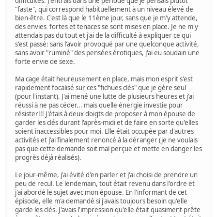
difficultés. J'entrais dans une période que je pensais plutôt
"faste", qui correspond habituellement à un niveau élevé de
bien-être. C'est là que le 11ème jour, sans que je m'y attende,
des envies fortes et tenaces se sont mises en place. Je ne m'y
attendais pas du tout et j'ai de la difficulté à expliquer ce qui
s'est passé: sans l'avoir provoqué par une quelconque activité,
sans avoir "ruminé" des pensées érotiques, j'ai eu soudain une
forte envie de sexe.
Ma cage était heureusement en place, mais mon esprit s'est
rapidement focalisé sur ces "fichues clés" que je gère seul
(pour l'instant). J'ai mené une lutte de plusieurs heures et j'ai
réussi à ne pas céder... mais quelle énergie investie pour
résister!!! J'étais à deux doigts de proposer à mon épouse de
garder les clés durant l'après-midi et de faire en sorte qu'elles
soient inaccessibles pour moi. Elle était occupée par d'autres
activités et j'ai finalement renoncé à la déranger (je ne voulais
pas que cette demande soit mal perçue et mette en danger les
progrès déjà réalisés).
Le jour-même, j'ai évité d'en parler et j'ai choisi de prendre un
peu de recul. Le lendemain, tout était revenu dans l'ordre et
j'ai abordé le sujet avec mon épouse. En l'informant de cet
épisode, elle m'a demandé si j'avais toujours besoin qu'elle
garde les clés. J'avais l'impression qu'elle était quasiment prête