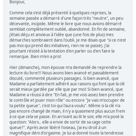
Bonjour,
Comme cela s'est déjà présenté à quelques reprises, la
semaine passée a démarré d'une façon très "neutre", un peu
décevante, incipide. Même le livre que nous avions démarré
semblait complètement oublié, abandonné. En fin de semaine,
j'étais déçu et anxieux à l'idée que (une fois de plus) mes
démarches sombraient dans l'oubli. Je me disais que "si ce n'est
pas moi qui prend des initiatives, rien ne se passe). J'ai
pourtant résisté à la tentation d'en parler ou d'en faire la
remarque. Bien m'en a pris!
Hier (dimanche), mon épouse m'a demandé de reprendre la
lecture du livre!!! Nous avons bien avancé et passablement
discuté, commenté plusieurs passages. Si bien avancé, que
Madame a parfaitement adhéré aux raisons qui font que la clé
serait mieux gardée par elle que par moi! Si bien avancé, que
Madame a réussi à dire "En fait, je me vois assez bien prendre
le contrôle et jouer mon rôle" ou encore "Je vais m'occuper de
ta petite queue", c'est toi qui l'aura voulu". Même si la clé n'a
pas encore changé de main, il n'y a quasiment plus aucun frein
à ce que cela se passe. En arrivant au lit le soir, elle m'a posé la
question: "Alors.. elle a envie de sortir de sa cage cette
queue?". Après avoir libéré l'oiseau, j'ai eu droit à un
magnifique déni d'orgasme. Je lui ai donné toute la tendresse