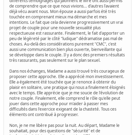
différents témoignages qui jalonnent le livre ont aussi permis
de comprendre que ce que nous vivions... d'autres l'avaient
déjà vécu avant nous. Mon épouse a aussi parfois été très
touchée en comprenant mieux ma démarche et mes
intentions. Le fait que cela devienne progressivement un vrai
projet de couple pour une nouvelle sexualité plus
respectueuse est rassurante. Finalement, le fait d'apporter un
peu de légèreté par le côté "ludique" dédramatise pas mal de
choses. Au-delà des considérations purement "CMC", c'est
aussi une communication bien plus ouverte, bienveillante qui
se développe dans le couple. Il y a donc des premiers résultats
très rassurants, pas seulement sur le plan sexuel.
Dans nos échanges, Madame a aussi trouvé très courageux de
proposer cette approche. Elle a apprécié mon investissement.
Elle a également été touchée que je renonce à obtenir du
plaisir en solitaire, une pratique qui nous a finalement éloignés
avec le temps. Elle apprécie que je me soucie de l'évolution de
notre couple. Finalement, elle comprend le rôle qu'elle peut
jouer dans cette approche pour m'aider à passer mes
difficultés dans l'exercice exigeant de la chasteté. Tous ces
éléments ont contribué à progresser.
Non, je ne me libère pas pour la nuit. Au départ, Madame le
souhaitait, pour des questions de "sécurité" et de