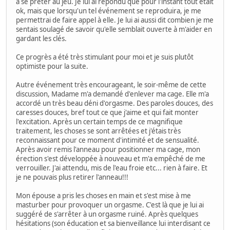
à se prêter au jeu. Je lui ai répondu que pour l'instant tout était
ok, mais que lorsqu'un tel événement se reproduira, je me
permettrai de faire appel à elle. Je lui ai aussi dit combien je me
sentais soulagé de savoir qu'elle semblait ouverte à m'aider en
gardant les clés.
Ce progrès a été très stimulant pour moi et je suis plutôt
optimiste pour la suite.
Autre événement très encourageant, le soir-même de cette
discussion, Madame m'a demandé d'enlever ma cage. Elle m'a
accordé un très beau déni d'orgasme. Des paroles douces, des
caresses douces, bref tout ce que j'aime et qui fait monter
l'excitation. Après un certain temps de ce magnifique
traitement, les choses se sont arrêtées et j'étais très
reconnaissant pour ce moment d'intimité et de sensualité.
Après avoir remis l'anneau pour positionner ma cage, mon
érection s'est développée à nouveau et m'a empêché de me
verrouiller. J'ai attendu, mis de l'eau froie etc... rien à faire. Et
je ne pouvais plus retirer l'anneau!!!
Mon épouse a pris les choses en main et s'est mise à me
masturber pour provoquer un orgasme. C'est là que je lui ai
suggéré de s'arrêter à un orgasme ruiné. Après quelques
hésitations (son éducation et sa bienveillance lui interdisant ce