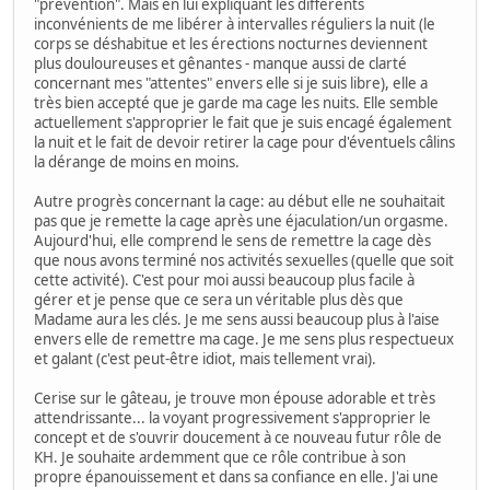
"prévention". Mais en lui expliquant les différents
inconvénients de me libérer à intervalles réguliers la nuit (le
corps se déshabitue et les érections nocturnes deviennent
plus douloureuses et gênantes - manque aussi de clarté
concernant mes "attentes" envers elle si je suis libre), elle a
très bien accepté que je garde ma cage les nuits. Elle semble
actuellement s'approprier le fait que je suis encagé également
la nuit et le fait de devoir retirer la cage pour d'éventuels câlins
la dérange de moins en moins.
Autre progrès concernant la cage: au début elle ne souhaitait
pas que je remette la cage après une éjaculation/un orgasme.
Aujourd'hui, elle comprend le sens de remettre la cage dès
que nous avons terminé nos activités sexuelles (quelle que soit
cette activité). C'est pour moi aussi beaucoup plus facile à
gérer et je pense que ce sera un véritable plus dès que
Madame aura les clés. Je me sens aussi beaucoup plus à l'aise
envers elle de remettre ma cage. Je me sens plus respectueux
et galant (c'est peut-être idiot, mais tellement vrai).
Cerise sur le gâteau, je trouve mon épouse adorable et très
attendrissante... la voyant progressivement s'approprier le
concept et de s'ouvrir doucement à ce nouveau futur rôle de
KH. Je souhaite ardemment que ce rôle contribue à son
propre épanouissement et dans sa confiance en elle. J'ai une