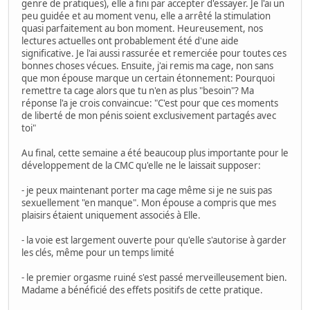
genre de pratiques), elle a fini par accepter d'essayer. Je l'ai un
peu guidée et au moment venu, elle a arrêté la stimulation
quasi parfaitement au bon moment. Heureusement, nos
lectures actuelles ont probablement été d'une aide
significative. Je l'ai aussi rassurée et remerciée pour toutes ces
bonnes choses vécues. Ensuite, j'ai remis ma cage, non sans
que mon épouse marque un certain étonnement: Pourquoi
remettre ta cage alors que tu n'en as plus "besoin"? Ma
réponse l'a je crois convaincue: "C'est pour que ces moments
de liberté de mon pénis soient exclusivement partagés avec
toi"
Au final, cette semaine a été beaucoup plus importante pour le
développement de la CMC qu'elle ne le laissait supposer:
- je peux maintenant porter ma cage même si je ne suis pas
sexuellement "en manque". Mon épouse a compris que mes
plaisirs étaient uniquement associés à Elle.
- la voie est largement ouverte pour qu'elle s'autorise à garder
les clés, même pour un temps limité
- le premier orgasme ruiné s'est passé merveilleusement bien.
Madame a bénéficié des effets positifs de cette pratique.