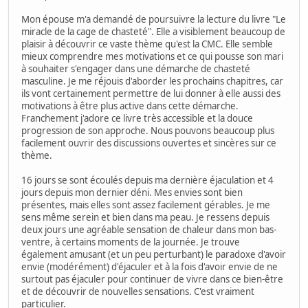
Mon épouse m'a demandé de poursuivre la lecture du livre "Le
miracle de la cage de chasteté". Elle a visiblement beaucoup de
plaisir à découvrir ce vaste thème qu'est la CMC. Elle semble
mieux comprendre mes motivations et ce qui pousse son mari
à souhaiter s'engager dans une démarche de chasteté
masculine. Je me réjouis d'aborder les prochains chapitres, car
ils vont certainement permettre de lui donner à elle aussi des
motivations à être plus active dans cette démarche.
Franchement j'adore ce livre très accessible et la douce
progression de son approche. Nous pouvons beaucoup plus
facilement ouvrir des discussions ouvertes et sincères sur ce
thème.
16 jours se sont écoulés depuis ma dernière éjaculation et 4
jours depuis mon dernier déni. Mes envies sont bien
présentes, mais elles sont assez facilement gérables. Je me
sens même serein et bien dans ma peau. Je ressens depuis
deux jours une agréable sensation de chaleur dans mon bas-
ventre, à certains moments de la journée. Je trouve
également amusant (et un peu perturbant) le paradoxe d'avoir
envie (modérément) d'éjaculer et à la fois d'avoir envie de ne
surtout pas éjaculer pour continuer de vivre dans ce bien-être
et de découvrir de nouvelles sensations. C'est vraiment
particulier.