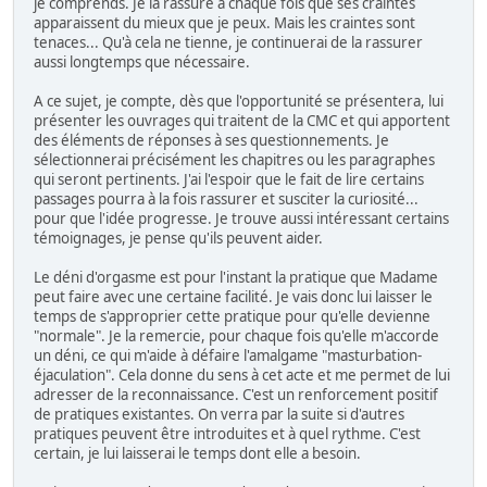
je comprends. Je la rassure à chaque fois que ses craintes
apparaissent du mieux que je peux. Mais les craintes sont
tenaces... Qu'à cela ne tienne, je continuerai de la rassurer
aussi longtemps que nécessaire.
A ce sujet, je compte, dès que l'opportunité se présentera, lui
présenter les ouvrages qui traitent de la CMC et qui apportent
des éléments de réponses à ses questionnements. Je
sélectionnerai précisément les chapitres ou les paragraphes
qui seront pertinents. J'ai l'espoir que le fait de lire certains
passages pourra à la fois rassurer et susciter la curiosité...
pour que l'idée progresse. Je trouve aussi intéressant certains
témoignages, je pense qu'ils peuvent aider.
Le déni d'orgasme est pour l'instant la pratique que Madame
peut faire avec une certaine facilité. Je vais donc lui laisser le
temps de s'approprier cette pratique pour qu'elle devienne
"normale". Je la remercie, pour chaque fois qu'elle m'accorde
un déni, ce qui m'aide à défaire l'amalgame "masturbation-
éjaculation". Cela donne du sens à cet acte et me permet de lui
adresser de la reconnaissance. C'est un renforcement positif
de pratiques existantes. On verra par la suite si d'autres
pratiques peuvent être introduites et à quel rythme. C'est
certain, je lui laisserai le temps dont elle a besoin.