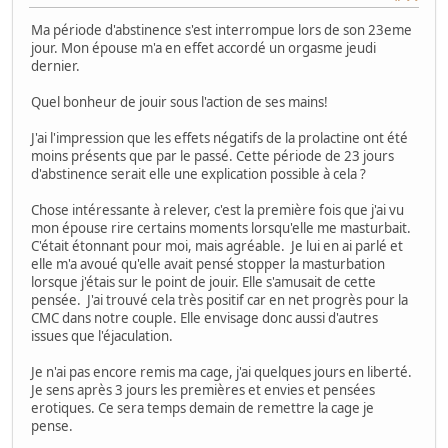
Ma période d'abstinence s'est interrompue lors de son 23eme
jour. Mon épouse m'a en effet accordé un orgasme jeudi
dernier.
Quel bonheur de jouir sous l'action de ses mains!
J'ai l'impression que les effets négatifs de la prolactine ont été
moins présents que par le passé. Cette période de 23 jours
d'abstinence serait elle une explication possible à cela ?
Chose intéressante à relever, c'est la première fois que j'ai vu
mon épouse rire certains moments lorsqu'elle me masturbait.
C'était étonnant pour moi, mais agréable. Je lui en ai parlé et
elle m'a avoué qu'elle avait pensé stopper la masturbation
lorsque j'étais sur le point de jouir. Elle s'amusait de cette
pensée. J'ai trouvé cela très positif car en net progrès pour la
CMC dans notre couple. Elle envisage donc aussi d'autres
issues que l'éjaculation.
Je n'ai pas encore remis ma cage, j'ai quelques jours en liberté.
Je sens après 3 jours les premières et envies et pensées
erotiques. Ce sera temps demain de remettre la cage je
pense.