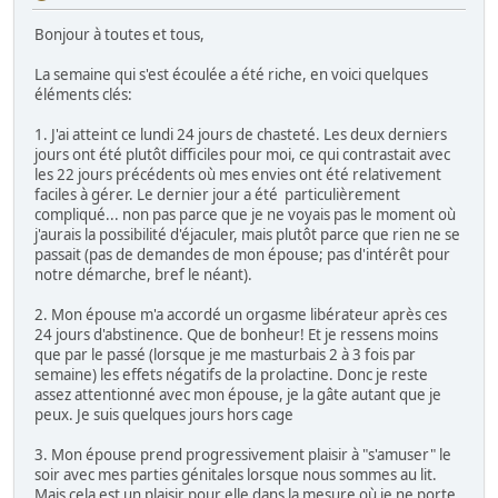
Bonjour à toutes et tous,
La semaine qui s'est écoulée a été riche, en voici quelques
éléments clés:
1. J'ai atteint ce lundi 24 jours de chasteté. Les deux derniers
jours ont été plutôt difficiles pour moi, ce qui contrastait avec
les 22 jours précédents où mes envies ont été relativement
faciles à gérer. Le dernier jour a été particulièrement
compliqué... non pas parce que je ne voyais pas le moment où
j'aurais la possibilité d'éjaculer, mais plutôt parce que rien ne se
passait (pas de demandes de mon épouse; pas d'intérêt pour
notre démarche, bref le néant).
2. Mon épouse m'a accordé un orgasme libérateur après ces
24 jours d'abstinence. Que de bonheur! Et je ressens moins
que par le passé (lorsque je me masturbais 2 à 3 fois par
semaine) les effets négatifs de la prolactine. Donc je reste
assez attentionné avec mon épouse, je la gâte autant que je
peux. Je suis quelques jours hors cage
3. Mon épouse prend progressivement plaisir à "s'amuser" le
soir avec mes parties génitales lorsque nous sommes au lit.
Mais cela est un plaisir pour elle dans la mesure où je ne porte