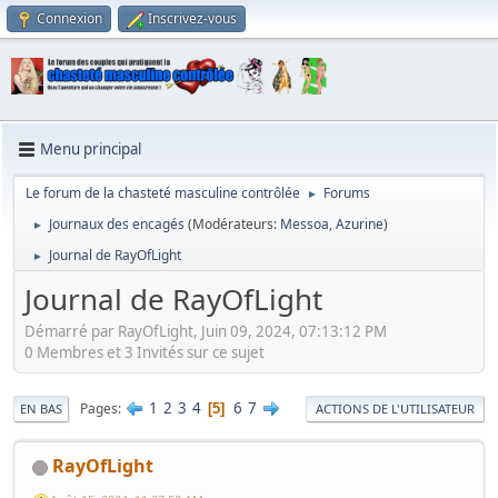
Connexion
Inscrivez-vous
Menu principal
Le forum de la chasteté masculine contrôlée
Forums
►
Journaux des encagés
(Modérateurs:
Messoa
,
Azurine
)
►
Journal de RayOfLight
►
Journal de RayOfLight
Démarré par RayOfLight, Juin 09, 2024, 07:13:12 PM
0 Membres et 3 Invités sur ce sujet
1
2
3
4
6
7
Pages
5
EN BAS
ACTIONS DE L'UTILISATEUR
RayOfLight