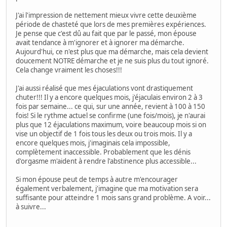
J'ai l'impression de nettement mieux vivre cette deuxième
période de chasteté que lors de mes premières expériences.
Je pense que c'est dû au fait que par le passé, mon épouse
avait tendance à m'ignorer et à ignorer ma démarche.
Aujourd'hui, ce n'est plus que ma démarche, mais cela devient
doucement NOTRE démarche et je ne suis plus du tout ignoré.
Cela change vraiment les choses!!!
J'ai aussi réalisé que mes éjaculations vont drastiquement
chuter!!! Il y a encore quelques mois, j'éjaculais environ 2 à 3
fois par semaine... ce qui, sur une année, revient à 100 à 150
fois! Si le rythme actuel se confirme (une fois/mois), je n'aurai
plus que 12 éjaculations maximum, voire beaucoup mois si on
vise un objectif de 1 fois tous les deux ou trois mois. Il y a
encore quelques mois, j'imaginais cela impossible,
complètement inaccessible. Probablement que les dénis
d'orgasme m'aident à rendre l'abstinence plus accessible...
Si mon épouse peut de temps à autre m'encourager
également verbalement, j'imagine que ma motivation sera
suffisante pour atteindre 1 mois sans grand problème. A voir...
à suivre...