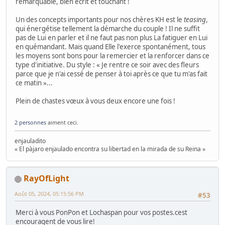
remarquable, bien écrit et touchant !
Un des concepts importants pour nos chères KH est le
teasing
,
qui énergétise tellement la démarche du couple ! Il ne suffit
pas de Lui en parler et il ne faut pas non plus La fatiguer en Lui
en quémandant. Mais quand Elle l'exerce spontanément, tous
les moyens sont bons pour la remercier et la renforcer dans ce
type d'initiative. Du style : « Je rentre ce soir avec des fleurs
parce que je n'ai cessé de penser à toi après ce que tu m'as fait
ce matin »...
Plein de chastes vœux à vous deux encore une fois !
2 personnes
aiment ceci.
enjauladito
« El pàjaro enjaulado encontra su libertad en la mirada de su Reina »
RayOfLight
Août 05, 2024, 05:15:56 PM
#53
Merci à vous PonPon et Lochaspan pour vos postes.cest
encouragent de vous lire!