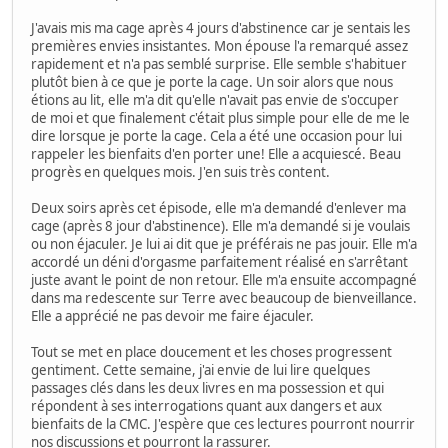
J'avais mis ma cage après 4 jours d'abstinence car je sentais les
premières envies insistantes. Mon épouse l'a remarqué assez
rapidement et n'a pas semblé surprise. Elle semble s'habituer
plutôt bien à ce que je porte la cage. Un soir alors que nous
étions au lit, elle m'a dit qu'elle n'avait pas envie de s'occuper
de moi et que finalement c'était plus simple pour elle de me le
dire lorsque je porte la cage. Cela a été une occasion pour lui
rappeler les bienfaits d'en porter une! Elle a acquiescé. Beau
progrès en quelques mois. J'en suis très content.
Deux soirs après cet épisode, elle m'a demandé d'enlever ma
cage (après 8 jour d'abstinence). Elle m'a demandé si je voulais
ou non éjaculer. Je lui ai dit que je préférais ne pas jouir. Elle m'a
accordé un déni d'orgasme parfaitement réalisé en s'arrêtant
juste avant le point de non retour. Elle m'a ensuite accompagné
dans ma redescente sur Terre avec beaucoup de bienveillance.
Elle a apprécié ne pas devoir me faire éjaculer.
Tout se met en place doucement et les choses progressent
gentiment. Cette semaine, j'ai envie de lui lire quelques
passages clés dans les deux livres en ma possession et qui
répondent à ses interrogations quant aux dangers et aux
bienfaits de la CMC. J'espère que ces lectures pourront nourrir
nos discussions et pourront la rassurer.