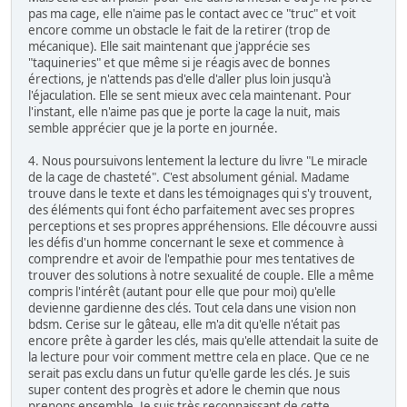
pas ma cage, elle n'aime pas le contact avec ce "truc" et voit
encore comme un obstacle le fait de la retirer (trop de
mécanique). Elle sait maintenant que j'apprécie ses
"taquineries" et que même si je réagis avec de bonnes
érections, je n'attends pas d'elle d'aller plus loin jusqu'à
l'éjaculation. Elle se sent mieux avec cela maintenant. Pour
l'instant, elle n'aime pas que je porte la cage la nuit, mais
semble apprécier que je la porte en journée.
4. Nous poursuivons lentement la lecture du livre "Le miracle
de la cage de chasteté". C'est absolument génial. Madame
trouve dans le texte et dans les témoignages qui s'y trouvent,
des éléments qui font écho parfaitement avec ses propres
perceptions et ses propres appréhensions. Elle découvre aussi
les défis d'un homme concernant le sexe et commence à
comprendre et avoir de l'empathie pour mes tentatives de
trouver des solutions à notre sexualité de couple. Elle a même
compris l'intérêt (autant pour elle que pour moi) qu'elle
devienne gardienne des clés. Tout cela dans une vision non
bdsm. Cerise sur le gâteau, elle m'a dit qu'elle n'était pas
encore prête à garder les clés, mais qu'elle attendait la suite de
la lecture pour voir comment mettre cela en place. Que ce ne
serait pas exclu dans un futur qu'elle garde les clés. Je suis
super content des progrès et adore le chemin que nous
prenons ensemble. Je suis très reconnaissant de cette