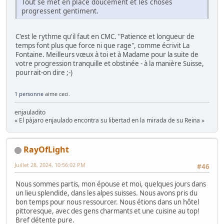
Tout se met en place doucement et les choses
progressent gentiment.
C'est le rythme qu'il faut en CMC. "Patience et longueur de
temps font plus que force ni que rage", comme écrivit La
Fontaine. Meilleurs vœux à toi et à Madame pour la suite de
votre progression tranquille et obstinée - à la manière Suisse,
pourrait-on dire ;-)
1 personne
aime ceci.
enjauladito
« El pàjaro enjaulado encontra su libertad en la mirada de su Reina »
RayOfLight
Juillet 28, 2024, 10:56:02 PM
#46
Nous sommes partis, mon épouse et moi, quelques jours dans
un lieu splendide, dans les alpes suisses. Nous avons pris du
bon temps pour nous ressourcer. Nous étions dans un hôtel
pittoresque, avec des gens charmants et une cuisine au top!
Bref détente pure.