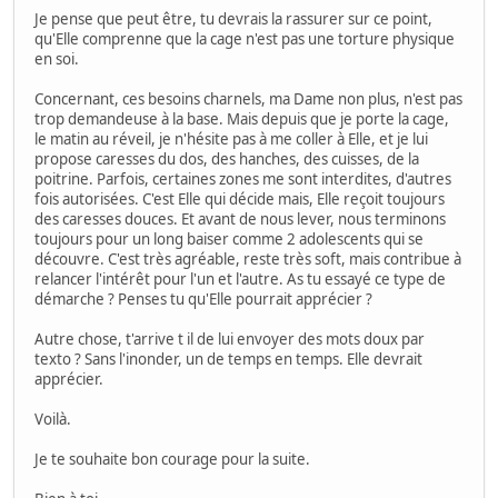
Je pense que peut être, tu devrais la rassurer sur ce point,
qu'Elle comprenne que la cage n'est pas une torture physique
en soi.
Concernant, ces besoins charnels, ma Dame non plus, n'est pas
trop demandeuse à la base. Mais depuis que je porte la cage,
le matin au réveil, je n'hésite pas à me coller à Elle, et je lui
propose caresses du dos, des hanches, des cuisses, de la
poitrine. Parfois, certaines zones me sont interdites, d'autres
fois autorisées. C'est Elle qui décide mais, Elle reçoit toujours
des caresses douces. Et avant de nous lever, nous terminons
toujours pour un long baiser comme 2 adolescents qui se
découvre. C'est très agréable, reste très soft, mais contribue à
relancer l'intérêt pour l'un et l'autre. As tu essayé ce type de
démarche ? Penses tu qu'Elle pourrait apprécier ?
Autre chose, t'arrive t il de lui envoyer des mots doux par
texto ? Sans l'inonder, un de temps en temps. Elle devrait
apprécier.
Voilà.
Je te souhaite bon courage pour la suite.