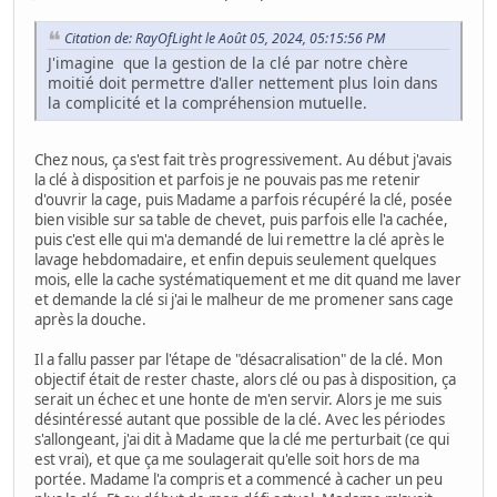
Citation de: RayOfLight le Août 05, 2024, 05:15:56 PM
J'imagine que la gestion de la clé par notre chère
moitié doit permettre d'aller nettement plus loin dans
la complicité et la compréhension mutuelle.
Chez nous, ça s'est fait très progressivement. Au début j'avais
la clé à disposition et parfois je ne pouvais pas me retenir
d'ouvrir la cage, puis Madame a parfois récupéré la clé, posée
bien visible sur sa table de chevet, puis parfois elle l'a cachée,
puis c'est elle qui m'a demandé de lui remettre la clé après le
lavage hebdomadaire, et enfin depuis seulement quelques
mois, elle la cache systématiquement et me dit quand me laver
et demande la clé si j'ai le malheur de me promener sans cage
après la douche.
Il a fallu passer par l'étape de "désacralisation" de la clé. Mon
objectif était de rester chaste, alors clé ou pas à disposition, ça
serait un échec et une honte de m'en servir. Alors je me suis
désintéressé autant que possible de la clé. Avec les périodes
s'allongeant, j'ai dit à Madame que la clé me perturbait (ce qui
est vrai), et que ça me soulagerait qu'elle soit hors de ma
portée. Madame l'a compris et a commencé à cacher un peu