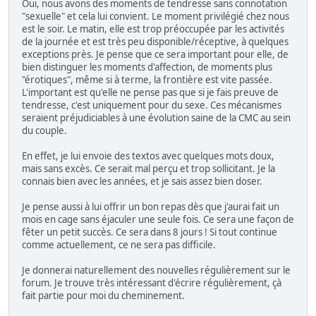
Oui, nous avons des moments de tendresse sans connotation
"sexuelle" et cela lui convient. Le moment privilégié chez nous
est le soir. Le matin, elle est trop préoccupée par les activités
de la journée et est très peu disponible/réceptive, à quelques
exceptions près. Je pense que ce sera important pour elle, de
bien distinguer les moments d'affection, de moments plus
"érotiques", même si à terme, la frontière est vite passée.
L'important est qu'elle ne pense pas que si je fais preuve de
tendresse, c'est uniquement pour du sexe. Ces mécanismes
seraient préjudiciables à une évolution saine de la CMC au sein
du couple.
En effet, je lui envoie des textos avec quelques mots doux,
mais sans excès. Ce serait mal perçu et trop sollicitant. Je la
connais bien avec les années, et je sais assez bien doser.
Je pense aussi à lui offrir un bon repas dès que j'aurai fait un
mois en cage sans éjaculer une seule fois. Ce sera une façon de
fêter un petit succès. Ce sera dans 8 jours ! Si tout continue
comme actuellement, ce ne sera pas difficile.
Je donnerai naturellement des nouvelles régulièrement sur le
forum. Je trouve très intéressant d'écrire régulièrement, çà
fait partie pour moi du cheminement.