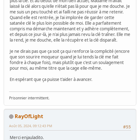
plus la clé. Et au début de mon défi actuel, Madame m'avait
laissé la clé alors qu'elle n'était pas là pour que je me douche. Je
me suis un peu touché et ai failli ne pas réussir à me retenir.
Quand elle est rentrée, je l'ai implorée de garder cette
satanée clé le plus loin possible de moi. Elle a parfaitement
compris ma démarche maintenant et y adhère complètement,
et depuis ce jour-là, je n'ai plus jamais revu la clé traîner. Elle me
la rend, je me douche, elle la récupère et la clé disparaît.
Je ne dirais pas que ça soit ça qui renforce la complicité (encore
que son sourire moqueur quand je lui tends la clé me fait
fondre à chaque fois), mais plutôt que c'est un soulagement
pour moi, au même titre que la cage elle-même.
En espérant que ça puisse t'aider à avancer.
Prisonnier intermittent.
RayOfLight
Août 05, 2024, 09:12:43 PM
#55
Merci enjauladito.