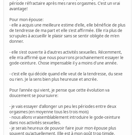
période réfractaire après mes rares orgasmes. C'est un vrai
avantage!
Pour mon épouse:
- elle a acquis une meilleure estime d'elle, elle bénéficie de plus
de tendresse de ma part et elle s'est affirmée. Elle n'a plus de
scrupules à accueillir le plaisir sans se sentir obligée de m'en
donner.
- elle s'est ouverte à d'autres activités sexuelles. Récemment,
elle m'a affirmé que nous pourrons prochainement essayer le
gode-ceinture. Chose impensable il y a moins d'une année.
- c'est elle qui décide quand elle veut de la tendresse, du sexe
ou rien. Je la sens bien plus heureuse et ancrée.
Pour l'année qui vient, je pense que cette évolution va
doucement se poursuivre:
- je vais essayer d'allonger un peu les périodes entre deux
orgasmes (en moyenne tous les trois mois)
- nous allons vraisemblablement introduire le gode-ceinture
dans nos activités sexuelles.
- je serais heureux de pouvoir faire jouir mon épouse plus
souvent qu'actuellement. Elle est à mon goût trop timide.