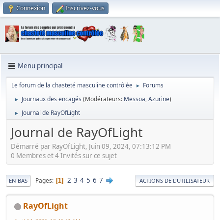
Connexion
Inscrivez-vous
Menu principal
Le forum de la chasteté masculine contrôlée
Forums
►
Journaux des encagés
(Modérateurs:
Messoa
,
Azurine
)
►
Journal de RayOfLight
►
Journal de RayOfLight
Démarré par RayOfLight, Juin 09, 2024, 07:13:12 PM
0 Membres et 4 Invités sur ce sujet
2
3
4
5
6
7
Pages
1
EN BAS
ACTIONS DE L'UTILISATEUR
RayOfLight