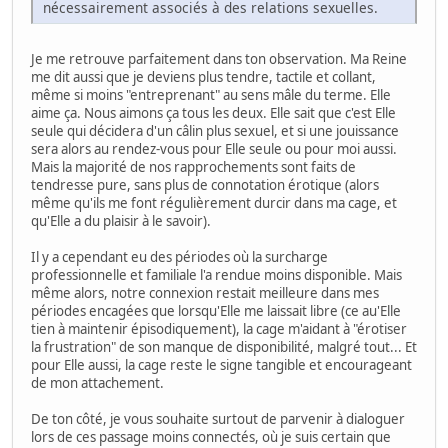
nécessairement associés à des relations sexuelles.
Je me retrouve parfaitement dans ton observation. Ma Reine
me dit aussi que je deviens plus tendre, tactile et collant,
même si moins "entreprenant" au sens mâle du terme. Elle
aime ça. Nous aimons ça tous les deux. Elle sait que c'est Elle
seule qui décidera d'un câlin plus sexuel, et si une jouissance
sera alors au rendez-vous pour Elle seule ou pour moi aussi.
Mais la majorité de nos rapprochements sont faits de
tendresse pure, sans plus de connotation érotique (alors
même qu'ils me font régulièrement durcir dans ma cage, et
qu'Elle a du plaisir à le savoir).
Il y a cependant eu des périodes où la surcharge
professionnelle et familiale l'a rendue moins disponible. Mais
même alors, notre connexion restait meilleure dans mes
périodes encagées que lorsqu'Elle me laissait libre (ce au'Elle
tien à maintenir épisodiquement), la cage m'aidant à "érotiser
la frustration" de son manque de disponibilité, malgré tout... Et
pour Elle aussi, la cage reste le signe tangible et encourageant
de mon attachement.
De ton côté, je vous souhaite surtout de parvenir à dialoguer
lors de ces passage moins connectés, où je suis certain que