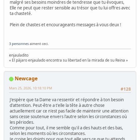
malgré ses besoins moindres de tendresse que tu évoques,
Elle ne peut que rester sensible au trésor que tu lui offres avec
ta chasteté.
Plein de chastes et encourageants messages à vous deux !
3 personnes
aiment ceci.
enjauladito
« El pàjaro enjaulado encontra su libertad en la mirada de su Reina »
Newcage
Mars 25, 2026, 10:18:10 PM
#128
J'espère que ta Dame va ressentir et répondre à ton besoin
d'attention. Peut-être a t'elle la tête à autre chose
actuellement car ce n'est pas facile de maintenir une attention
sans cesse soutenue envers l'autre selon les circonstances où
les périodes.
Comme pour tout, il me semble qu'il a des hauts et des bas,
selon les moments où les circonstances.
Je croise les doigts pour que tout aille vers ce que tu attends