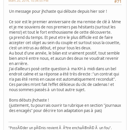
Mars 20, 2014, 10:34:55 PM
#71
Un message pour jhchaste qui débute depuis hier soir !
Ce soir est le premier anniversaire de ma remise de clé à Mme
et je me souviens de nos premiers pas hésitants (surtout les
miens!) et tout le fort enthousiasme de cette découverte.
ça prend du temps. Et peut etre le plus difficile est de faire
accepter cet objet au sein du couple et surtout sous la couette,
c'est un intrus au début, et pour tous les deux.
Au bout d'une année, le bilan est vraiment positif, tout semble
bien ancré entre nous, et aucun des deux ne voudrait revenir
en arrière.
J'ai d'ailleurs posé cette question à ma KH à midi dans un bel
endroit calme et sa réponse a été très directe :"un contrat qui
n'a pas été remis en cause est automatiquement reconduit".
Ces paroles m'ont fait l'effet délicieux du clic de cadenas ! et
nous sommes passés à un tout autre sujet.
Bons débuts jhchaste !
(justement, tu pourrais ouvrir ta rubrique en section "journaux
des encagés" pour décrire ton adaptation pas à pas)
"PossÃ©der un pÃ©nis revient Ã Ãªtre enchaÃ®nÃ© Ã un fou".