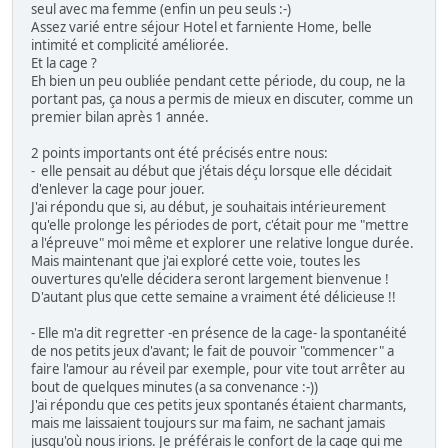
seul avec ma femme (enfin un peu seuls :-)
Assez varié entre séjour Hotel et farniente Home, belle
intimité et complicité améliorée.
Et la cage ?
Eh bien un peu oubliée pendant cette période, du coup, ne la
portant pas, ça nous a permis de mieux en discuter, comme un
premier bilan après 1 année.
2 points importants ont été précisés entre nous:
- elle pensait au début que j'étais déçu lorsque elle décidait
d'enlever la cage pour jouer.
J'ai répondu que si, au début, je souhaitais intérieurement
qu'elle prolonge les périodes de port, c'était pour me "mettre
a l'épreuve" moi même et explorer une relative longue durée.
Mais maintenant que j'ai exploré cette voie, toutes les
ouvertures qu'elle décidera seront largement bienvenue !
D'autant plus que cette semaine a vraiment été délicieuse !!
- Elle m'a dit regretter -en présence de la cage- la spontanéité
de nos petits jeux d'avant; le fait de pouvoir "commencer" a
faire l'amour au réveil par exemple, pour vite tout arrêter au
bout de quelques minutes (a sa convenance :-))
J'ai répondu que ces petits jeux spontanés étaient charmants,
mais me laissaient toujours sur ma faim, ne sachant jamais
jusqu'où nous irions. Je préférais le confort de la cage qui me