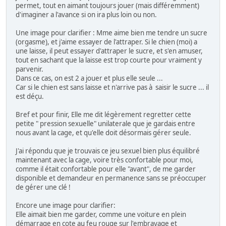
permet, tout en aimant toujours jouer (mais différemment)
d'imaginer a l'avance si on ira plus loin ou non.
Une image pour clarifier : Mme aime bien me tendre un sucre
(orgasme), et j'aime essayer de l'attraper. Si le chien (moi) a
une laisse, il peut essayer d'attraper le sucre, et s'en amuser,
tout en sachant que la laisse est trop courte pour vraiment y
parvenir.
Dans ce cas, on est 2 a jouer et plus elle seule ...
Car si le chien est sans laisse et n'arrive pas à saisir le sucre ... il
est déçu.
Bref et pour finir, Elle me dit légèrement regretter cette
petite " pression sexuelle" unilaterale que je gardais entre
nous avant la cage, et qu'elle doit désormais gérer seule.
J'ai répondu que je trouvais ce jeu sexuel bien plus équilibré
maintenant avec la cage, voire très confortable pour moi,
comme il était confortable pour elle "avant", de me garder
disponible et demandeur en permanence sans se préoccuper
de gérer une clé !
Encore une image pour clarifier:
Elle aimait bien me garder, comme une voiture en plein
démarrage en cote au feu rouge sur l'embrayage et