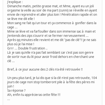
J'explique :
Dimanche matin, petite grasse mat, et Mme, ayant eu un joli
orgasme la veille au soir de ma part (cunni) se réveille en ayant
envie de reprendre et aller plus loin ! Pénétration rapide et on
se lève me dit elle !
Mon sang ne fait qu'un tour et ça commence à gonfler dans la
cage ...
Mme se lève et va farfouiller dans son immense sac à main et
j'entends des zips s'ouvrir et se fermer nerveusement ...
Après qq minutes elle revient et me dit "pas de clé"!! je ne sais
plus où je l'ai mise !
Grrr ... Double frustration ..
Là je sais qu'elle n'a pas fait semblant car c'est pas son genre
de sortir nue du lit pour avoir froid dehors en cherchant une
clé ...
Bref, à ce jour aucune des 2 clés n'a été retrouvée !!
Un peu plus tard, je lui dis que si la clé n'est pas retrouvée, 104
jours de cage non stop tomberont pile à la fête des pères mi
juin !
Sa réponse ?
Ah, enfin tu apprécieras cette fête !!!
...