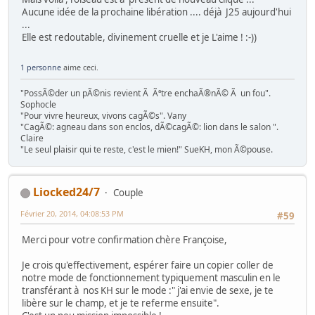
Aucune idée de la prochaine libération .... déjà J25 aujourd'hui
...
Elle est redoutable, divinement cruelle et je L'aime ! :-))
1 personne
aime ceci.
"PossÃ©der un pÃ©nis revient Ã Ãªtre enchaÃ®nÃ© Ã un fou".
Sophocle
"Pour vivre heureux, vivons cagÃ©s". Vany
"CagÃ©: agneau dans son enclos, dÃ©cagÃ©: lion dans le salon ".
Claire
"Le seul plaisir qui te reste, c'est le mien!" SueKH, mon Ã©pouse.
Liocked24/7
Couple
Février 20, 2014, 04:08:53 PM
#59
Merci pour votre confirmation chère Françoise,
Je crois qu'effectivement, espérer faire un copier coller de
notre mode de fonctionnement typiquement masculin en le
transférant à nos KH sur le mode :" j'ai envie de sexe, je te
libère sur le champ, et je te referme ensuite".