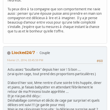
heureux.
Tu peux dire à ta compagne que son comportement me ravie
aussi : penser qu'une épouse puisse ainsi prendre en main son
compagnon est délicieux à lire et à imaginer. Il y a je pense
beaucoup d'amour entre vous pour qu'une telle complicité
s'installe. J'espère que tu mesures à chaque instant la chance
que tu as et le bonheur qu'elle t'offre.
Liocked24/7
Couple
Février 21, 2014, 03:45:59 PM
#60
Actu assez "bouillante" depuis hier soir ! Si bon ...
(vrai qu'en cage, tout prend des proportions particulières )
D'abord hier soir, Mme rentre d'une soirée très huppée, diner
et piano, je faisais babysitter en attendant fébrilement le
retour de ma Princess toute apprêtée ...
Et je n'ai pas été déçu :
Déshabillage commun et déclic de cage par surprise! et quels
délices ont suivi !!! (je garde pour moi)
Mais je me réjouissais trop vite : la délicieuse surprise avait 2