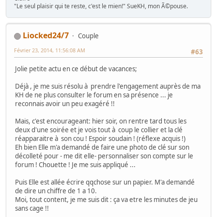
"Le seul plaisir qui te reste, c'est le mien!" SueKH, mon Ã©pouse.
Liocked24/7
Couple
Février 23, 2014, 11:56:08 AM
#63
Jolie petite actu en ce début de vacances;
Déjà , je me suis résolu à prendre l'engagement auprès de ma
KH de ne plus consulter le forum en sa présence ... je
reconnais avoir un peu exagéré !!
Mais, c'est encourageant: hier soir, on rentre tard tous les
deux d'une soirée et je vois tout à coup le collier et la clé
réapparaitre à son cou ! Espoir soudain ! (réflexe acquis !)
Eh bien Elle m'a demandé de faire une photo de clé sur son
décolleté pour - me dit elle- personnaliser son compte sur le
forum ! Chouette ! Je me suis appliqué ...
Puis Elle est allée écrire qqchose sur un papier. M'a demandé
de dire un chiffre de 1 a 10.
Moi, tout content, je me suis dit : ça va etre les minutes de jeu
sans cage !!