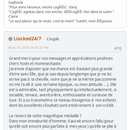
Sophocle
"Pour vivre heureux, vivons cagÃ©s". Vany
"CagÃ©: agneau dans son enclos, dÃ©cagÃ©: lion dans le salon ".
Claire
"Le seul plaisir qui te reste, c'est le mien!" SueKH, mon Ã©pouse.
Liocked24/7
Couple
Mars 19, 2014, 04:47:22 PM
#70
Grand merci pour vos messages et appréciations positives
chers Yoshi et Hommechaste.
J'ai envie d'ajouter que ma chance est d'autant plus grande
d'etre avec Elle, que je sais depuis longtemps que je ne lui
arrive pas à la cheville, voire que je ne la mérite pas (comme
on me l'a dit à une certaine époque, vu mon attitude ...). Elle
est si admirable, tant physiquement qu'intellectuellement, si
sociable, tenace, aventurière, enthousiaste et curieuse de
tout. Et a su transmettre ce niveau d'exigence à nos enfants
dont les excellents résultats sont entièrement à son crédit.
Le revers de cette magnifique médaille ?
Dans mon immaturité d'homme; il aurait encore fallu (pour
qu'elle soit encore plus parfaite à mes yeux ) qu'elle se plie à