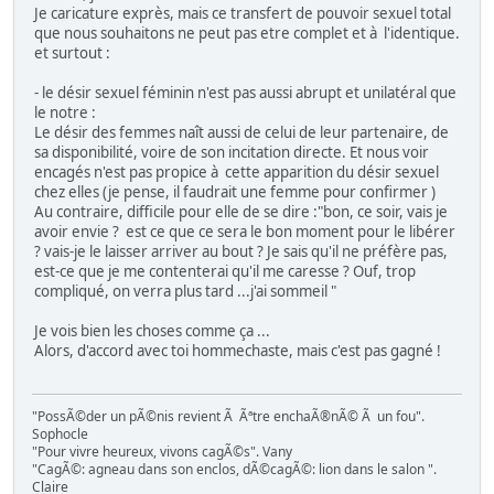
Je caricature exprès, mais ce transfert de pouvoir sexuel total
que nous souhaitons ne peut pas etre complet et à l'identique.
et surtout :
- le désir sexuel féminin n'est pas aussi abrupt et unilatéral que
le notre :
Le désir des femmes naît aussi de celui de leur partenaire, de
sa disponibilité, voire de son incitation directe. Et nous voir
encagés n'est pas propice à cette apparition du désir sexuel
chez elles (je pense, il faudrait une femme pour confirmer )
Au contraire, difficile pour elle de se dire :"bon, ce soir, vais je
avoir envie ? est ce que ce sera le bon moment pour le libérer
? vais-je le laisser arriver au bout ? Je sais qu'il ne préfère pas,
est-ce que je me contenterai qu'il me caresse ? Ouf, trop
compliqué, on verra plus tard ...j'ai sommeil "
Je vois bien les choses comme ça ...
Alors, d'accord avec toi hommechaste, mais c'est pas gagné !
"PossÃ©der un pÃ©nis revient Ã Ãªtre enchaÃ®nÃ© Ã un fou".
Sophocle
"Pour vivre heureux, vivons cagÃ©s". Vany
"CagÃ©: agneau dans son enclos, dÃ©cagÃ©: lion dans le salon ".
Claire