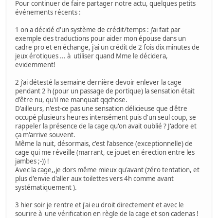
Pour continuer de faire partager notre actu, quelques petits
événements récents :
1 on a décidé d'un système de crédit/temps : j'ai fait par
exemple des traductions pour aider mon épouse dans un
cadre pro et en échange, j'ai un crédit de 2 fois dix minutes de
jeux érotiques ... à utiliser quand Mme le décidera,
evidemment!
2 j'ai détesté la semaine dernière devoir enlever la cage
pendant 2 h (pour un passage de portique) la sensation était
d'être nu, qu'il me manquait qqchose.
D'ailleurs, n'est-ce pas une sensation délicieuse que d'être
occupé plusieurs heures intensément puis d'un seul coup, se
rappeler la présence de la cage qu'on avait oublié ? J'adore et
ça m'arrive souvent.
Même la nuit, désormais, c'est l'absence (exceptionnelle) de
cage qui me réveille (marrant, ce jouet en érection entre les
jambes ;-)) !
Avec la cage,,je dors même mieux qu'avant (zéro tentation, et
plus d'envie d'aller aux toilettes vers 4h comme avant
systématiquement ).
3 hier soir je rentre et j'ai eu droit directement et avec le
sourire à une vérification en règle de la cage et son cadenas !