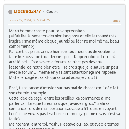
Liocked24/7
Couple
Février 22, 2014, 03:53:24 PM
#62
Merci hommechaste pour ton appréciation !
J'ai fait lire à Mme ton dernier long post et elle l'a trouvé très
inspiré ! (m'a même dit que j'aurais pu l'écrire moi même, beau
compliment :-)
Par contre, je suis arrivé hier soir tout heureux de vouloir lui
faire lire aussi ton tout dernier post d'appréciation et elle m'a
arrêté net !! "stop avec le forum, ce n'est pas devenu
l'essentiel de notre bien etre". Je crois que je la sature un peu
avec le forum ... même en y faisant attention (ça me rappelle
Michel encagé et sa KH qui saturait aussi je crois ! )
Bref, tu as raison d'insister sur pas mal de choses car l'idée fait
son chemin. Exemple:
Cette idée de cage "entre les oreilles" ça commence à me
parler car, lorsque tu écrivais que j'avais en gros," trahi sa
confiance" lors de ma libération sauvage a 51 jours en voyant
la clé je ne voyais pas les choses comme ça (je me disais: c'est sa
faute)
Maintenant, entre toi, Yoshi, Plescave ou Tao, et avec le temps