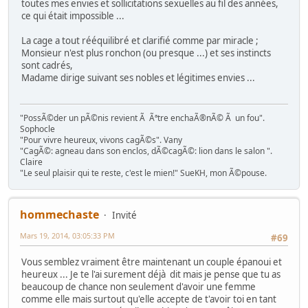
toutes mes envies et sollicitations sexuelles au fil des années,
ce qui était impossible ...
La cage a tout rééquilibré et clarifié comme par miracle ;
Monsieur n'est plus ronchon (ou presque ...) et ses instincts
sont cadrés,
Madame dirige suivant ses nobles et légitimes envies ...
"PossÃ©der un pÃ©nis revient Ã Ãªtre enchaÃ®nÃ© Ã un fou".
Sophocle
"Pour vivre heureux, vivons cagÃ©s". Vany
"CagÃ©: agneau dans son enclos, dÃ©cagÃ©: lion dans le salon ".
Claire
"Le seul plaisir qui te reste, c'est le mien!" SueKH, mon Ã©pouse.
hommechaste
Invité
Mars 19, 2014, 03:05:33 PM
#69
Vous semblez vraiment être maintenant un couple épanoui et
heureux ... Je te l'ai surement déjà dit mais je pense que tu as
beaucoup de chance non seulement d'avoir une femme
comme elle mais surtout qu'elle accepte de t'avoir toi en tant