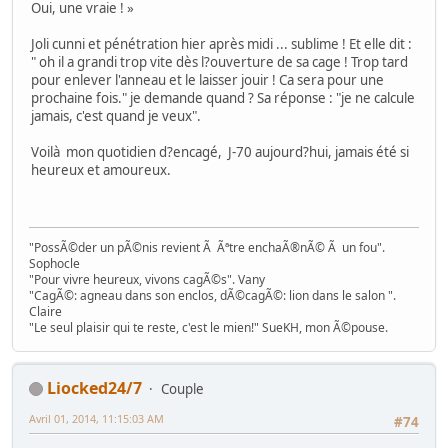
Oui, une vraie ! »
Joli cunni et pénétration hier après midi ... sublime ! Et elle dit :
" oh il a grandi trop vite dès l?ouverture de sa cage ! Trop tard
pour enlever l'anneau et le laisser jouir ! Ca sera pour une
prochaine fois." je demande quand ? Sa réponse : "je ne calcule
jamais, c'est quand je veux".
Voilà mon quotidien d?encagé, J-70 aujourd?hui, jamais été si
heureux et amoureux.
"PossÃ©der un pÃ©nis revient Ã Ãªtre enchaÃ®nÃ© Ã un fou".
Sophocle
"Pour vivre heureux, vivons cagÃ©s". Vany
"CagÃ©: agneau dans son enclos, dÃ©cagÃ©: lion dans le salon ".
Claire
"Le seul plaisir qui te reste, c'est le mien!" SueKH, mon Ã©pouse.
Liocked24/7
Couple
Avril 01, 2014, 11:15:03 AM
#74