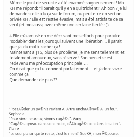
Même le joint de sécurité a été examiné soigneusement ! Ma
KH me répond: "il parait qu'il y en a qui trichent!" Ah bon ? Je lui
demande si elle a lu ça sur le forum, ou peut etre en section
privée KH ? Elle est restée évasive, mais a été satisfaite de sa
verif (et moi aussi, avec même une certaine fierté :-))
4 Elle m'a amusé en me décrivant mes efforts pour paraitre
"sociable" dans les jours qui suivent une libération ... il parait
que j'ai du mal à cacher ça !
Maintenant à J15, plus de problème, je me sens tellement et
totalement amoureux, sans réserve ! Son bien etre est
redevenu ma préoccupation principale ...
On dirait que ça Lui convient parfaitement ... et j'adore vivre
comme ça !
Que demander de plus ??
"PossÃ©der un pÃ©nis revient Ã Ãªtre enchaÃ®nÃ© Ã un fou".
Sophocle
"Pour vivre heureux, vivons cagÃ©s". Vany
"CagÃ©: agneau dans son enclos, dÃ©cagÃ©: lion dans le salon ".
Claire
"Le seul plaisir qui te reste, c'est le mien!" SueKH, mon Ã©pouse.