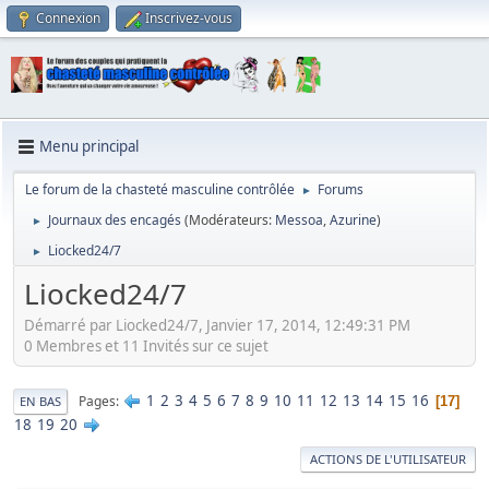
Connexion
Inscrivez-vous
Menu principal
Le forum de la chasteté masculine contrôlée
Forums
►
Journaux des encagés
(Modérateurs:
Messoa
,
Azurine
)
►
Liocked24/7
►
Liocked24/7
Démarré par Liocked24/7, Janvier 17, 2014, 12:49:31 PM
0 Membres et 11 Invités sur ce sujet
1
2
3
4
5
6
7
8
9
10
11
12
13
14
15
16
Pages
17
EN BAS
18
19
20
ACTIONS DE L'UTILISATEUR