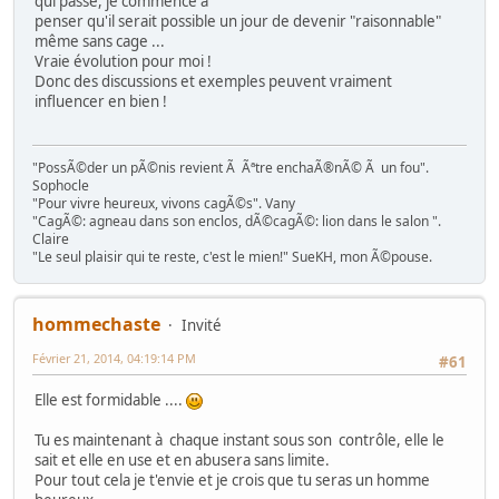
qui passe, je commence a
penser qu'il serait possible un jour de devenir "raisonnable"
même sans cage ...
Vraie évolution pour moi !
Donc des discussions et exemples peuvent vraiment
influencer en bien !
"PossÃ©der un pÃ©nis revient Ã Ãªtre enchaÃ®nÃ© Ã un fou".
Sophocle
"Pour vivre heureux, vivons cagÃ©s". Vany
"CagÃ©: agneau dans son enclos, dÃ©cagÃ©: lion dans le salon ".
Claire
"Le seul plaisir qui te reste, c'est le mien!" SueKH, mon Ã©pouse.
hommechaste
Invité
Février 21, 2014, 04:19:14 PM
#61
Elle est formidable ....
Tu es maintenant à chaque instant sous son contrôle, elle le
sait et elle en use et en abusera sans limite.
Pour tout cela je t'envie et je crois que tu seras un homme