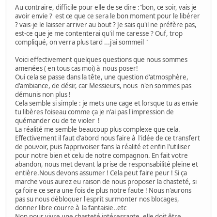
Au contraire, difficile pour elle de se dire :"bon, ce soir, vais je
avoir envie ? est ce que ce sera le bon moment pour le libérer
? vais-je le laisser arriver au bout ? Je sais qu'il ne préfère pas,
est-ce que je me contenterai qu'il me caresse ? Ouf, trop
compliqué, on verra plus tard ...j'ai sommeil "
Voici effectivement quelques questions que nous sommes
amenées ( en tous cas moi) à nous poser!
Oui cela se passe dans la tête, une question d'atmosphère,
d'ambiance, de désir, car Messieurs, nous n'en sommes pas
démunis non plus !
Cela semble si simple : je mets une cage et lorsque tu as envie
tu libères l'oiseau comme ça je n'ai pas l'impression de
quémander ou de te violer !
La réalité me semble beaucoup plus complexe que cela.
Effectivement il faut d'abord nous faire à l'idée de ce transfert
de pouvoir, puis l'apprivoiser fans la réalité et enfin l'utiliser
pour notre bien et celu de notre compagnon. En fait votre
abandon, nous met devant la prise de responsabilité pleine et
entière.Nous devons assumer ! Cela peut faire peur ! Si ça
marche vous aurez eu raison de nous proposer la chasteté, si
ça foire ce sera une fois de plus notre faute ! Nous n'aurons
pas su nous débloquer l'esprit surmonter nos blocages,
donner libre courre à la fantaisie..etc
Non pour vivre une chasteté intéressante, elle doit être