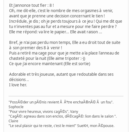
Et j'annonce tout fier : 8 !
Oh, me dit-elle, c'est le nombre de mes orgasmes à venir,
avant que je prenne une decision concernant le tien !
Incrédule, je dis ; oh je perds toujours à ce jeu ! Qui me dit que
tu n'inventes pas au fur et a mesure pour me faire perdre ?
Elle me répond: va lire le papier... Elle avait raison ...
Bref, je n'ai pas perdu mon temps, Elle a eu droit tout de suite
à son premier des 8 à venir !
Puis a retiré ma cage pour que je mette a la place l'anneau de
chasteté pour la nuit (Elle aime tripoter :-))
Ce que j'ai encore maintenant (Elle est sortie)
Adorable et très joueuse, autant que redoutable dans ses
décisions ..
I love her.
"PossÃ©der un pÃ©nis revient Ã Ãªtre enchaÃ®nÃ© Ã un fou".
Sophocle
"Pour vivre heureux, vivons cagÃ©s". Vany
"CagÃ©: agneau dans son enclos, dÃ©cagÃ©: lion dans le salon ".
Claire
"Le seul plaisir qui te reste, c'est le mien!" SueKH, mon Ã©pouse.