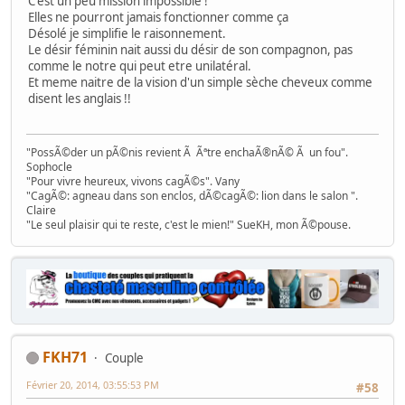
C'est un peu mission impossible !
Elles ne pourront jamais fonctionner comme ça
Désolé je simplifie le raisonnement.
Le désir féminin nait aussi du désir de son compagnon, pas
comme le notre qui peut etre unilatéral.
Et meme naitre de la vision d'un simple sèche cheveux comme
disent les anglais !!
"PossÃ©der un pÃ©nis revient Ã Ãªtre enchaÃ®nÃ© Ã un fou".
Sophocle
"Pour vivre heureux, vivons cagÃ©s". Vany
"CagÃ©: agneau dans son enclos, dÃ©cagÃ©: lion dans le salon ".
Claire
"Le seul plaisir qui te reste, c'est le mien!" SueKH, mon Ã©pouse.
FKH71
Couple
Février 20, 2014, 03:55:53 PM
#58