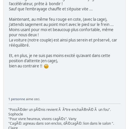
l'accélérateur, prête à bondir !
Sauf que l'embrayage chauffe et s'épuise vite ...
Maintenant, au même feu rouge en cote, (avec la cage),
j'attends sagement au point mort avec le pied sur le frein ...
Moins usant pour moi et beaucoup plus confortable, même
pour nous deux !
La voiture (notre couple) est ainsi plus serein et préservé, car
rééquilibré.
Et, en plus, je ne suis pas moins excité qu'avant dans cette
position d'attente (en cage),
bien au contraire !!
1 personne
aime ceci.
"PossÃ©der un pÃ©nis revient Ã Ãªtre enchaÃ®nÃ© Ã un fou".
Sophocle
"Pour vivre heureux, vivons cagÃ©s". Vany
"CagÃ©: agneau dans son enclos, dÃ©cagÃ©: lion dans le salon ".
Claire