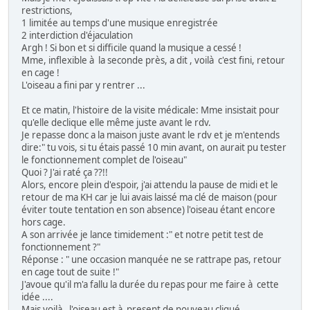
restrictions,
1 limitée au temps d'une musique enregistrée
2 interdiction d'éjaculation
Argh ! Si bon et si difficile quand la musique a cessé !
Mme, inflexible à la seconde près, a dit , voilà c'est fini, retour
en cage !
L'oiseau a fini par y rentrer ...
Et ce matin, l'histoire de la visite médicale: Mme insistait pour
qu'elle declique elle même juste avant le rdv.
Je repasse donc a la maison juste avant le rdv et je m'entends
dire:" tu vois, si tu étais passé 10 min avant, on aurait pu tester
le fonctionnement complet de l'oiseau"
Quoi ? J'ai raté ça ??!!
Alors, encore plein d'espoir, j'ai attendu la pause de midi et le
retour de ma KH car je lui avais laissé ma clé de maison (pour
éviter toute tentation en son absence) l'oiseau étant encore
hors cage.
A son arrivée je lance timidement :" et notre petit test de
fonctionnement ?"
Réponse : " une occasion manquée ne se rattrape pas, retour
en cage tout de suite !"
J'avoue qu'il m'a fallu la durée du repas pour me faire à cette
idée ....
Mais voilà , l'oiseau est à present de nouveau cliqué ...