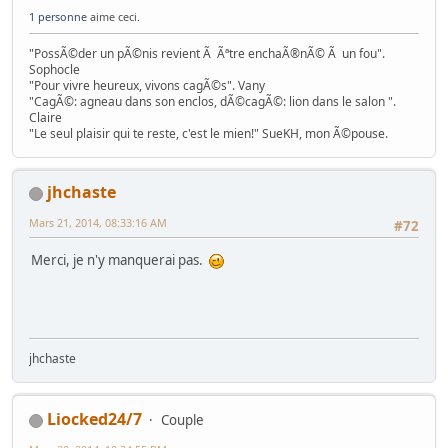
1 personne
aime ceci.
"PossÃ©der un pÃ©nis revient Ã Ãªtre enchaÃ®nÃ© Ã un fou".
Sophocle
"Pour vivre heureux, vivons cagÃ©s". Vany
"CagÃ©: agneau dans son enclos, dÃ©cagÃ©: lion dans le salon ".
Claire
"Le seul plaisir qui te reste, c'est le mien!" SueKH, mon Ã©pouse.
jhchaste
Mars 21, 2014, 08:33:16 AM
#72
Merci, je n'y manquerai pas.
jhchaste
Liocked24/7
Couple