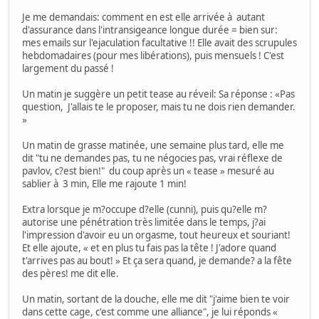
Je me demandais: comment en est elle arrivée à autant
d'assurance dans l'intransigeance longue durée = bien sur:
mes emails sur l'ejaculation facultative !! Elle avait des scrupules
hebdomadaires (pour mes libérations), puis mensuels ! C'est
largement du passé !
Un matin je suggère un petit tease au réveil: Sa réponse : «Pas
question, J'allais te le proposer, mais tu ne dois rien demander.
»
Un matin de grasse matinée, une semaine plus tard, elle me
dit "tu ne demandes pas, tu ne négocies pas, vrai réflexe de
pavlov, c?est bien!" du coup après un « tease » mesuré au
sablier à 3 min, Elle me rajoute 1 min!
Extra lorsque je m?occupe d?elle (cunni), puis qu?elle m?
autorise une pénétration très limitée dans le temps, j?ai
l'impression d'avoir eu un orgasme, tout heureux et souriant!
Et elle ajoute, « et en plus tu fais pas la tête ! J'adore quand
t'arrives pas au bout! » Et ça sera quand, je demande? a la fête
des pères! me dit elle.
Un matin, sortant de la douche, elle me dit "j'aime bien te voir
dans cette cage, c'est comme une alliance", je lui réponds «