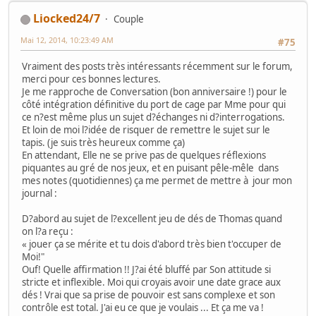
Liocked24/7
Couple
Mai 12, 2014, 10:23:49 AM
#75
Vraiment des posts très intéressants récemment sur le forum,
merci pour ces bonnes lectures.
Je me rapproche de Conversation (bon anniversaire !) pour le
côté intégration définitive du port de cage par Mme pour qui
ce n?est même plus un sujet d?échanges ni d?interrogations.
Et loin de moi l?idée de risquer de remettre le sujet sur le
tapis. (je suis très heureux comme ça)
En attendant, Elle ne se prive pas de quelques réflexions
piquantes au gré de nos jeux, et en puisant pêle-mêle dans
mes notes (quotidiennes) ça me permet de mettre à jour mon
journal :
D?abord au sujet de l?excellent jeu de dés de Thomas quand
on l?a reçu :
« jouer ça se mérite et tu dois d'abord très bien t'occuper de
Moi!"
Ouf! Quelle affirmation !! J?ai été bluffé par Son attitude si
stricte et inflexible. Moi qui croyais avoir une date grace aux
dés ! Vrai que sa prise de pouvoir est sans complexe et son
contrôle est total. J'ai eu ce que je voulais ... Et ça me va !