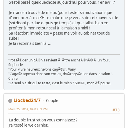
S'est-il passé quelquechose aujourd'hui pour vous, 1er avril ?
Je n'ai rien trouvé de mieux (pour tester sa motivation) que
d'annoncer à ma KH ce matin que je venais de retrouver sa clé
(soi disant perdue depuis qq temps) et que j'allais bien en
profiter à mon retour seul à la maison a midi !
Sa réaction: immédiate = passe me voir au cabinet tout de
suite !
Je la reconnais bien là ...
"PossÃ©der un pÃ©nis revient Ã Ãªtre enchaÃ®nÃ© Ã un fou".
Sophocle
"Pour vivre heureux, vivons cagÃ©s". Vany
"CagÃ©: agneau dans son enclos, dÃ©cagÃ©: lion dans le salon ".
Claire
"Le seul plaisir qui te reste, c'est le mien!" SueKH, mon Ã©pouse.
Liocked24/7
Couple
Mars 25, 2014, 04:03:39 PM
#73
La double frustration vous connaissez ?
J'ai testé le we dernier...