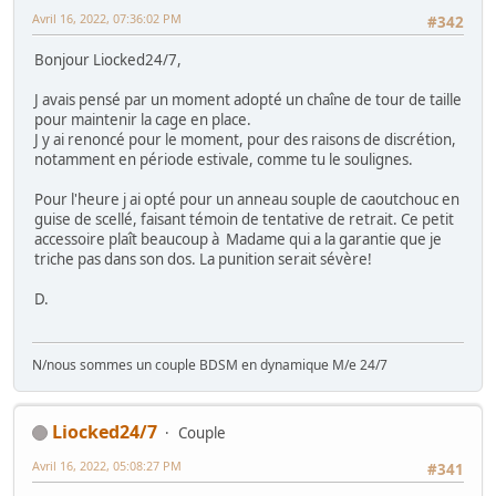
Avril 16, 2022, 07:36:02 PM
#342
Bonjour Liocked24/7,
J avais pensé par un moment adopté un chaîne de tour de taille
pour maintenir la cage en place.
J y ai renoncé pour le moment, pour des raisons de discrétion,
notamment en période estivale, comme tu le soulignes.
Pour l'heure j ai opté pour un anneau souple de caoutchouc en
guise de scellé, faisant témoin de tentative de retrait. Ce petit
accessoire plaît beaucoup à Madame qui a la garantie que je
triche pas dans son dos. La punition serait sévère!
D.
N/nous sommes un couple BDSM en dynamique M/e 24/7
Liocked24/7
Couple
Avril 16, 2022, 05:08:27 PM
#341