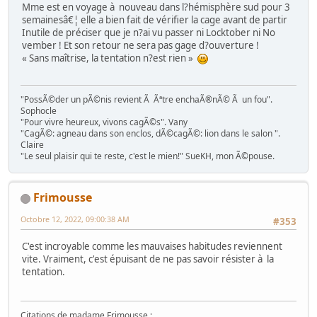
Mme est en voyage à nouveau dans l?hémisphère sud pour 3
semainesâ€¦ elle a bien fait de vérifier la cage avant de partir
Inutile de préciser que je n?ai vu passer ni Locktober ni No
vember ! Et son retour ne sera pas gage d?ouverture !
« Sans maîtrise, la tentation n?est rien »
"PossÃ©der un pÃ©nis revient Ã Ãªtre enchaÃ®nÃ© Ã un fou".
Sophocle
"Pour vivre heureux, vivons cagÃ©s". Vany
"CagÃ©: agneau dans son enclos, dÃ©cagÃ©: lion dans le salon ".
Claire
"Le seul plaisir qui te reste, c'est le mien!" SueKH, mon Ã©pouse.
Frimousse
Octobre 12, 2022, 09:00:38 AM
#353
C'est incroyable comme les mauvaises habitudes reviennent
vite. Vraiment, c'est épuisant de ne pas savoir résister à la
tentation.
Citations de madame Frimousse :