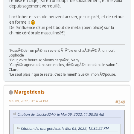
remise en cage, j?ai eu un soupir de soulagement, et me voila
depuis sagement verrouillé.
Locktober et sa suite peuvent arriver, je suis prêt, et de retour
en forme !!
De l?influence d?un petit bout de métal (bien placé) sur la
chimie cérébrale masculineâ€¦
"PossÃ©der un pÃ©nis revient Ã Ãªtre enchaÃ®nÃ© Ã un fou".
Sophocle
"Pour vivre heureux, vivons cagÃ©s". Vany
"CagÃ©: agneau dans son enclos, dÃ©cagÃ©: lion dans le salon ".
Claire
"Le seul plaisir qui te reste, c'est le mien!" SueKH, mon Ã©pouse.
Margotdenis
Mai 09, 2022, 01:14:24 PM
#349
Citation de: Liocked24/7 le Mai 09, 2022, 11:08:38 AM
Citation de: margotdenis le Mai 05, 2022, 12:35:22 PM