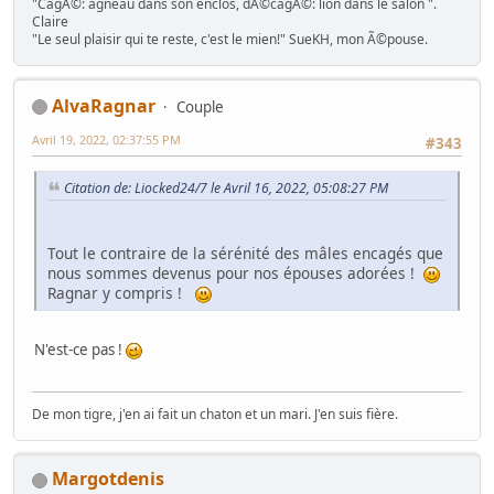
"CagÃ©: agneau dans son enclos, dÃ©cagÃ©: lion dans le salon ".
Claire
"Le seul plaisir qui te reste, c'est le mien!" SueKH, mon Ã©pouse.
AlvaRagnar
Couple
Avril 19, 2022, 02:37:55 PM
#343
Citation de: Liocked24/7 le Avril 16, 2022, 05:08:27 PM
Tout le contraire de la sérénité des mâles encagés que
nous sommes devenus pour nos épouses adorées !
Ragnar y compris !
N'est-ce pas !
De mon tigre, j'en ai fait un chaton et un mari. J'en suis fière.
Margotdenis