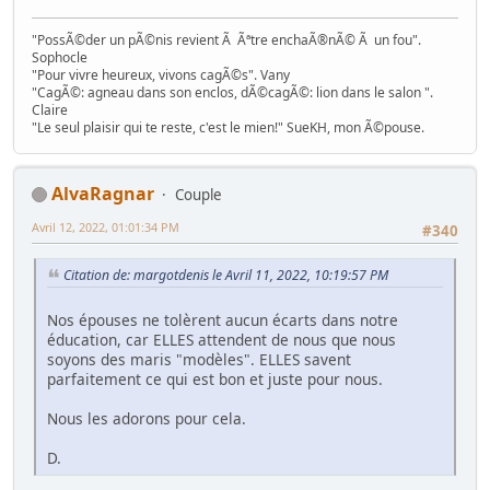
"PossÃ©der un pÃ©nis revient Ã Ãªtre enchaÃ®nÃ© Ã un fou".
Sophocle
"Pour vivre heureux, vivons cagÃ©s". Vany
"CagÃ©: agneau dans son enclos, dÃ©cagÃ©: lion dans le salon ".
Claire
"Le seul plaisir qui te reste, c'est le mien!" SueKH, mon Ã©pouse.
AlvaRagnar
Couple
Avril 12, 2022, 01:01:34 PM
#340
Citation de: margotdenis le Avril 11, 2022, 10:19:57 PM
Nos épouses ne tolèrent aucun écarts dans notre
éducation, car ELLES attendent de nous que nous
soyons des maris "modèles". ELLES savent
parfaitement ce qui est bon et juste pour nous.
Nous les adorons pour cela.
D.