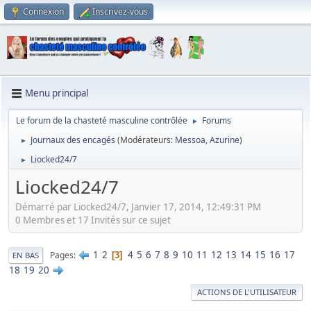
Connexion
Inscrivez-vous
Menu principal
Le forum de la chasteté masculine contrôlée
Forums
►
Journaux des encagés
(Modérateurs:
Messoa
,
Azurine
)
►
Liocked24/7
►
Liocked24/7
Démarré par Liocked24/7, Janvier 17, 2014, 12:49:31 PM
0 Membres et 17 Invités sur ce sujet
1
2
4
5
6
7
8
9
10
11
12
13
14
15
16
17
Pages
3
EN BAS
18
19
20
ACTIONS DE L'UTILISATEUR