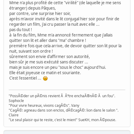
Mme n'a plus profité de cette "virilité" (de laquelle je me sens
étranger) depuis Pâques,
par contre, une surprise hier soir,
après m'avoir invité dans le lit conjugal hier soir pour finir de
regarder un film, j'ai cru passer la nuit avec elle ...
pas du tout !
à la fin du film, Mme m'a annoncé fermement que j'allais
quitter son lit et aller dans "ma" chambre !
première fois que cela arrive, de devoir quitter son lit pour la
nuit, suivant son ordre !
sûrement son envie d'affirmer son autorité,
bien sûr je me suis exécuté sans discuter ...
mais je suis encore un peu "sous le choc" aujourd'hui.
Elle était joyeuse ce matin et souriante.
C'est l'essentiel ...
"PossÃ©der un pÃ©nis revient Ã Ãªtre enchaÃ®nÃ© Ã un fou".
Sophocle
"Pour vivre heureux, vivons cagÃ©s". Vany
"CagÃ©: agneau dans son enclos, dÃ©cagÃ©: lion dans le salon ".
Claire
"Le seul plaisir qui te reste, c'est le mien!" SueKH, mon Ã©pouse.