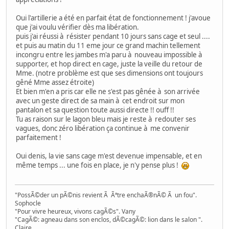
Oui l'artillerie a été en parfait état de fonctionnement ! j'avoue
que j'ai voulu vérifier dès ma libération.
puis j'ai réussi à résister pendant 10 jours sans cage et seul ....
et puis au matin du 11 eme jour ce grand machin tellement
incongru entre les jambes m'a paru à nouveau impossible à
supporter, et hop direct en cage, juste la veille du retour de
Mme. (notre problème est que ses dimensions ont toujours
gêné Mme assez étroite)
Et bien m'en a pris car elle ne s'est pas gênée à son arrivée
avec un geste direct de sa main à cet endroit sur mon
pantalon et sa question toute aussi directe !! ouff !!
Tu as raison sur le lagon bleu mais je reste à redouter ses
vagues, donc zéro libération ça continue à me convenir
parfaitement !
Oui denis, la vie sans cage m'est devenue impensable, et en
même temps ... une fois en place, je n'y pense plus !
"PossÃ©der un pÃ©nis revient Ã Ãªtre enchaÃ®nÃ© Ã un fou".
Sophocle
"Pour vivre heureux, vivons cagÃ©s". Vany
"CagÃ©: agneau dans son enclos, dÃ©cagÃ©: lion dans le salon ".
Claire