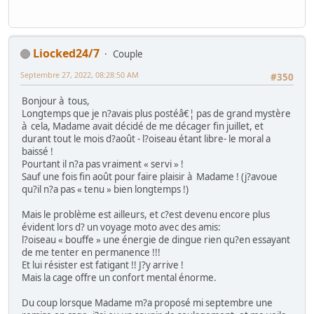
Liocked24/7
Couple
Septembre 27, 2022, 08:28:50 AM
#350
Bonjour à tous,
Longtemps que je n?avais plus postéâ€¦ pas de grand mystère
à cela, Madame avait décidé de me décager fin juillet, et
durant tout le mois d?août - l?oiseau étant libre- le moral a
baissé !
Pourtant il n?a pas vraiment « servi » !
Sauf une fois fin août pour faire plaisir à Madame ! (j?avoue
qu?il n?a pas « tenu » bien longtemps !)
Mais le problème est ailleurs, et c?est devenu encore plus
évident lors d? un voyage moto avec des amis:
l?oiseau « bouffe » une énergie de dingue rien qu?en essayant
de me tenter en permanence !!!
Et lui résister est fatigant !! J?y arrive !
Mais la cage offre un confort mental énorme.
Du coup lorsque Madame m?a proposé mi septembre une