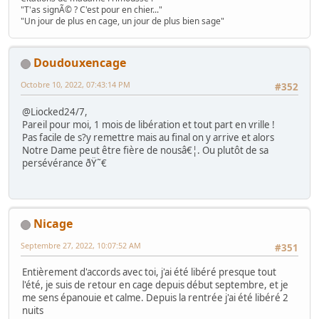
"T'as signÃ© ? C'est pour en chier..."
"Un jour de plus en cage, un jour de plus bien sage"
Doudouxencage
Octobre 10, 2022, 07:43:14 PM
#352
@Liocked24/7,
Pareil pour moi, 1 mois de libération et tout part en vrille !
Pas facile de s?y remettre mais au final on y arrive et alors
Notre Dame peut être fière de nousâ€¦. Ou plutôt de sa
persévérance ðŸ˜€
Nicage
Septembre 27, 2022, 10:07:52 AM
#351
Entièrement d'accords avec toi, j'ai été libéré presque tout
l'été, je suis de retour en cage depuis début septembre, et je
me sens épanouie et calme. Depuis la rentrée j'ai été libéré 2
nuits