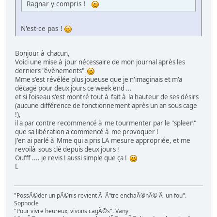
Ragnar y compris !
N'est-ce pas !
Bonjour à chacun,
Voici une mise à jour nécessaire de mon journal après les
derniers "évènements"
Mme s'est révélée plus joueuse que je n'imaginais et m'a
décagé pour deux jours ce week end ...
et si l'oiseau s'est montré tout à fait à la hauteur de ses désirs
(aucune différence de fonctionnement après un an sous cage
!),
il a par contre recommencé à me tourmenter par le "spleen"
que sa libération a commencé à me provoquer !
J'en ai parlé à Mme qui a pris LA mesure appropriée, et me
revoilà sous clé depuis deux jours !
Oufff .... je revis ! aussi simple que ça !
L
"PossÃ©der un pÃ©nis revient Ã Ãªtre enchaÃ®nÃ© Ã un fou".
Sophocle
"Pour vivre heureux, vivons cagÃ©s". Vany