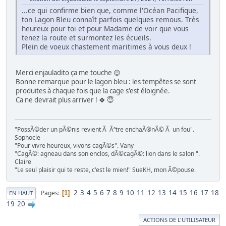
...ce qui confirme bien que, comme l'Océan Pacifique,
ton Lagon Bleu connaît parfois quelques remous. Très
heureux pour toi et pour Madame de voir que vous
tenez la route et surmontez les écueils.
Plein de voeux chastement maritimes à vous deux !
Merci enjauladito ça me touche 😌
Bonne remarque pour le lagon bleu : les tempêtes se sont
produites à chaque fois que la cage s'est éloignée.
Ca ne devrait plus arriver ! 🍀 😇
"PossÃ©der un pÃ©nis revient Ã Ãªtre enchaÃ®nÃ© Ã un fou".
Sophocle
"Pour vivre heureux, vivons cagÃ©s". Vany
"CagÃ©: agneau dans son enclos, dÃ©cagÃ©: lion dans le salon ".
Claire
"Le seul plaisir qui te reste, c'est le mien!" SueKH, mon Ã©pouse.
2
3
4
5
6
7
8
9
10
11
12
13
14
15
16
17
18
Pages
1
EN HAUT
19
20
ACTIONS DE L'UTILISATEUR