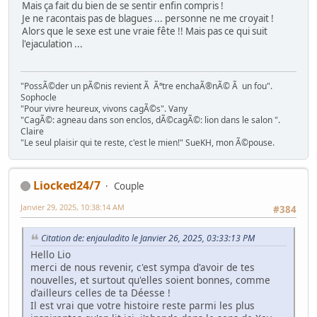
Mais ça fait du bien de se sentir enfin compris !
Je ne racontais pas de blagues ... personne ne me croyait !
Alors que le sexe est une vraie fête !! Mais pas ce qui suit
l'ejaculation ...
"PossÃ©der un pÃ©nis revient Ã Ãªtre enchaÃ®nÃ© Ã un fou".
Sophocle
"Pour vivre heureux, vivons cagÃ©s". Vany
"CagÃ©: agneau dans son enclos, dÃ©cagÃ©: lion dans le salon ".
Claire
"Le seul plaisir qui te reste, c'est le mien!" SueKH, mon Ã©pouse.
Liocked24/7
Couple
Janvier 29, 2025, 10:38:14 AM
#384
Citation de: enjauladito le Janvier 26, 2025, 03:33:13 PM
Hello Lio
merci de nous revenir, c'est sympa d'avoir de tes
nouvelles, et surtout qu'elles soient bonnes, comme
d'ailleurs celles de ta Déesse !
Il est vrai que votre histoire reste parmi les plus