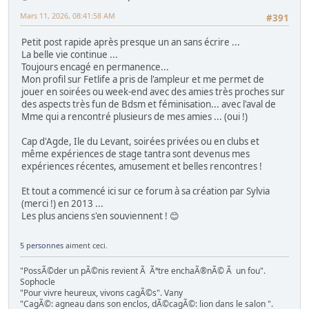
Mars 11, 2026, 08:41:58 AM
#391
Petit post rapide après presque un an sans écrire ...
La belle vie continue ...
Toujours encagé en permanence...
Mon profil sur Fetlife a pris de l'ampleur et me permet de
jouer en soirées ou week-end avec des amies très proches sur
des aspects très fun de Bdsm et féminisation... avec l'aval de
Mme qui a rencontré plusieurs de mes amies ... (oui !)
Cap d'Agde, Ile du Levant, soirées privées ou en clubs et
même expériences de stage tantra sont devenus mes
expériences récentes, amusement et belles rencontres !
Et tout a commencé ici sur ce forum à sa création par Sylvia
(merci !) en 2013 ...
Les plus anciens s'en souviennent ! 😊
5 personnes
aiment ceci.
"PossÃ©der un pÃ©nis revient Ã Ãªtre enchaÃ®nÃ© Ã un fou".
Sophocle
"Pour vivre heureux, vivons cagÃ©s". Vany
"CagÃ©: agneau dans son enclos, dÃ©cagÃ©: lion dans le salon ".