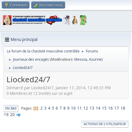
Connexion
Inscrivez-vous
Menu principal
Le forum de la chasteté masculine contrôlée
Forums
►
Journaux des encagés
(Modérateurs:
Messoa
,
Azurine
)
►
Liocked24/7
►
Liocked24/7
Démarré par Liocked24/7, Janvier 17, 2014, 12:49:31 PM
0 Membres et 12 Invités sur ce sujet
2
3
4
5
6
7
8
9
10
11
12
13
14
15
16
17
18
Pages
1
EN BAS
19
20
ACTIONS DE L'UTILISATEUR