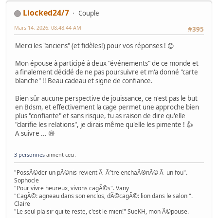
Liocked24/7
Couple
Mars 14, 2026, 08:48:44 AM
#395
Merci les "anciens" (et fidèles!) pour vos réponses ! 😊
Mon épouse à participé à deux "événements" de ce monde et
a finalement décidé de ne pas poursuivre et m'a donné "carte
blanche" !! Beau cadeau et signe de confiance.
Bien sûr aucune perspective de jouissance, ce n'est pas le but
en Bdsm, et effectivement la cage permet une approche bien
plus "confiante" et sans risque, tu as raison de dire qu'elle
"clarifie les relations", je dirais même qu'elle les pimente ! 👍
A suivre ... 😅
3 personnes
aiment ceci.
"PossÃ©der un pÃ©nis revient Ã Ãªtre enchaÃ®nÃ© Ã un fou".
Sophocle
"Pour vivre heureux, vivons cagÃ©s". Vany
"CagÃ©: agneau dans son enclos, dÃ©cagÃ©: lion dans le salon ".
Claire
"Le seul plaisir qui te reste, c'est le mien!" SueKH, mon Ã©pouse.