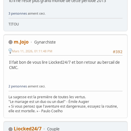
ici il ne reste plus grand monde de cette période 2013
3 personnes
aiment ceci.
TITOU
m.Jojo
Gynarchiste
Mars 11, 2026, 01:11:48 PM
#392
Il fait bon de vous lire Liocked24/7 et bon retour au bercail de
CMC.
2 personnes
aiment ceci.
La sagesse est la première de toutes les vertus.
"Le mariage est un duo ou un duel" - Émile Augier
« Si vous pensez que l'aventure est dangereuse, essayez la routine,
elle est mortelle. » - Paulo Coelho
Liocked24/7
Couple