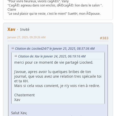
"Pour vivre heureux, vivons cagÃ©s". Vany
"CagÃ©: agneau dans son enclos, dÃ©cagÃ©: lion dans le salon ".
Claire
"Le seul plaisir qui te reste, c'est le mien!" SueKH, mon Ã©pouse.
Xav
Invité
Janvier 27, 2025, 09:29:26 AM
#383
Citation de: Liocked24/7 le Janvier 25, 2025, 08:37:36 AM
Citation de: Xav le Janvier 24, 2025, 06:19:16 AM
merci pour ce moment de vie partagé Liocked.
J'avoue, apres avoir lu quelques bribes de ton
journal, que vous avez une relation tres spécaile toi
et ta KH.
Mais si cela vous convient, je n'y vois rien à redire.
Chastement
Xav
Salut Xav,