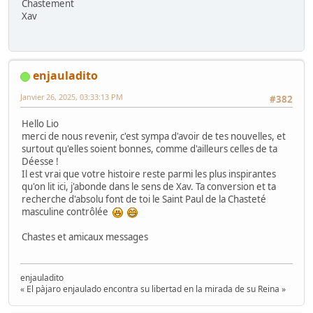
Chastement
Xav
enjauladito
Janvier 26, 2025, 03:33:13 PM
#382
Hello Lio
merci de nous revenir, c'est sympa d'avoir de tes nouvelles, et
surtout qu'elles soient bonnes, comme d'ailleurs celles de ta
Déesse !
Il est vrai que votre histoire reste parmi les plus inspirantes
qu'on lit ici, j'abonde dans le sens de Xav. Ta conversion et ta
recherche d'absolu font de toi le Saint Paul de la Chasteté
masculine contrôlée
Chastes et amicaux messages
enjauladito
« El pàjaro enjaulado encontra su libertad en la mirada de su Reina »