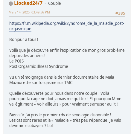
Liocked24/7
Couple
Mars 14, 2025, 03:49:56 PM
#385
https://fr.m.wikipedia.org/wiki/Syndrome_de_la_maladie_post-
orgasmique
Bonjour à tous !
Voilà que je découvre enfin l'explication de mon gros problème
depuis des années !
Le POIS
Post Orgasmic Illness Syndrome
Vu un témoignage dans le dernier documentaire de Maia
Mazaurette sur l'orgasme sur TMC.
Quelle découverte pour nous dans notre couple ! Voilà
pourquoi la cage ne doit jamais me quitter ! Et pourquoi Mme
va légitiment « voir ailleurs » pour vraiment s'amuser au lit !
Bien sûr j'ai pris le premier rdv de sexologie disponible !
Les cas sont rares et la « maladie » très peu répandue. Je vais
devenir « cobaye » ? Lol