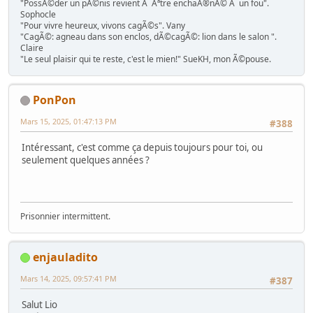
"PossÃ©der un pÃ©nis revient Ã Ãªtre enchaÃ®nÃ© Ã un fou".
Sophocle
"Pour vivre heureux, vivons cagÃ©s". Vany
"CagÃ©: agneau dans son enclos, dÃ©cagÃ©: lion dans le salon ".
Claire
"Le seul plaisir qui te reste, c'est le mien!" SueKH, mon Ã©pouse.
PonPon
Mars 15, 2025, 01:47:13 PM
#388
Intéressant, c'est comme ça depuis toujours pour toi, ou
seulement quelques années ?
Prisonnier intermittent.
enjauladito
Mars 14, 2025, 09:57:41 PM
#387
Salut Lio