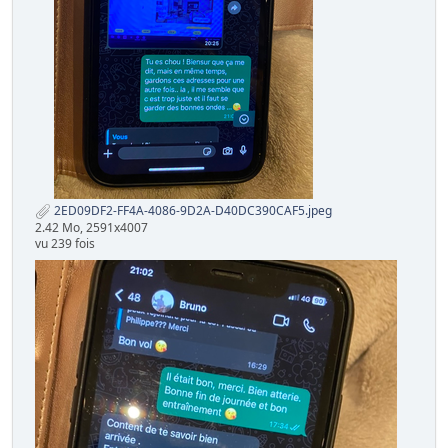
2ED09DF2-FF4A-4086-9D2A-D40DC390CAF5.jpeg
2.42 Mo, 2591x4007
vu 239 fois