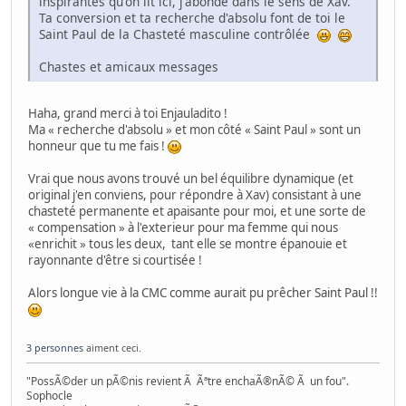
inspirantes qu'on lit ici, j'abonde dans le sens de Xav.
Ta conversion et ta recherche d'absolu font de toi le
Saint Paul de la Chasteté masculine contrôlée
Chastes et amicaux messages
Haha, grand merci à toi Enjauladito !
Ma « recherche d'absolu » et mon côté « Saint Paul » sont un
honneur que tu me fais !
Vrai que nous avons trouvé un bel équilibre dynamique (et
original j'en conviens, pour répondre à Xav) consistant à une
chasteté permanente et apaisante pour moi, et une sorte de
« compensation » à l'exterieur pour ma femme qui nous
«enrichit » tous les deux, tant elle se montre épanouie et
rayonnante d'être si courtisée !
Alors longue vie à la CMC comme aurait pu prêcher Saint Paul !!
3 personnes
aiment ceci.
"PossÃ©der un pÃ©nis revient Ã Ãªtre enchaÃ®nÃ© Ã un fou".
Sophocle