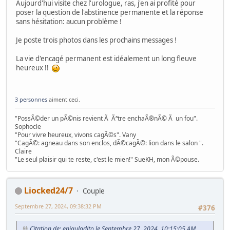
Aujourd'hui visite chez l'urologue, ras, j'en ai profité pour
poser la question de l'abstinence permanente et la réponse
sans hésitation: aucun problème !
Je poste trois photos dans les prochains messages !
La vie d'encagé permanent est idéalement un long fleuve
heureux !!
3 personnes
aiment ceci.
"PossÃ©der un pÃ©nis revient Ã Ãªtre enchaÃ®nÃ© Ã un fou".
Sophocle
"Pour vivre heureux, vivons cagÃ©s". Vany
"CagÃ©: agneau dans son enclos, dÃ©cagÃ©: lion dans le salon ".
Claire
"Le seul plaisir qui te reste, c'est le mien!" SueKH, mon Ã©pouse.
Liocked24/7
Couple
Septembre 27, 2024, 09:38:32 PM
#376
Citation de: enjauladito le Septembre 27, 2024, 10:15:05 AM