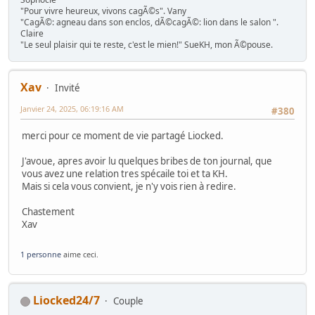
"Pour vivre heureux, vivons cagÃ©s". Vany
"CagÃ©: agneau dans son enclos, dÃ©cagÃ©: lion dans le salon ".
Claire
"Le seul plaisir qui te reste, c'est le mien!" SueKH, mon Ã©pouse.
Xav
Invité
Janvier 24, 2025, 06:19:16 AM
#380
merci pour ce moment de vie partagé Liocked.
J'avoue, apres avoir lu quelques bribes de ton journal, que
vous avez une relation tres spécaile toi et ta KH.
Mais si cela vous convient, je n'y vois rien à redire.
Chastement
Xav
1 personne
aime ceci.
Liocked24/7
Couple