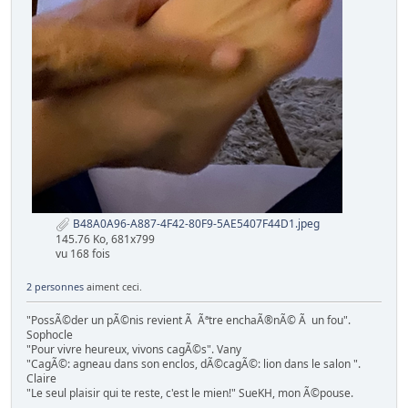
B48A0A96-A887-4F42-80F9-5AE5407F44D1.jpeg
145.76 Ko, 681x799
vu 168 fois
2 personnes
aiment ceci.
"PossÃ©der un pÃ©nis revient Ã Ãªtre enchaÃ®nÃ© Ã un fou".
Sophocle
"Pour vivre heureux, vivons cagÃ©s". Vany
"CagÃ©: agneau dans son enclos, dÃ©cagÃ©: lion dans le salon ".
Claire
"Le seul plaisir qui te reste, c'est le mien!" SueKH, mon Ã©pouse.