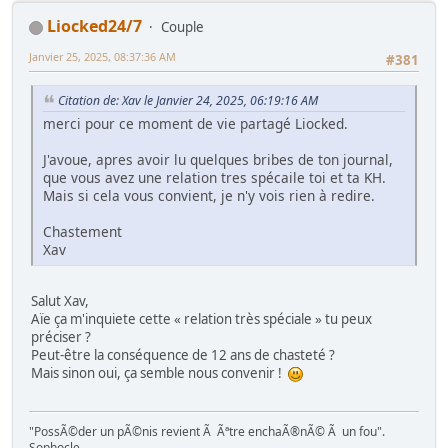
Liocked24/7
Couple
Janvier 25, 2025, 08:37:36 AM
#381
Citation de: Xav le Janvier 24, 2025, 06:19:16 AM
merci pour ce moment de vie partagé Liocked.
J'avoue, apres avoir lu quelques bribes de ton journal,
que vous avez une relation tres spécaile toi et ta KH.
Mais si cela vous convient, je n'y vois rien à redire.
Chastement
Xav
Salut Xav,
Aïe ça m'inquiete cette « relation très spéciale » tu peux
préciser ?
Peut-être la conséquence de 12 ans de chasteté ?
Mais sinon oui, ça semble nous convenir !
"PossÃ©der un pÃ©nis revient Ã Ãªtre enchaÃ®nÃ© Ã un fou".
Sophocle