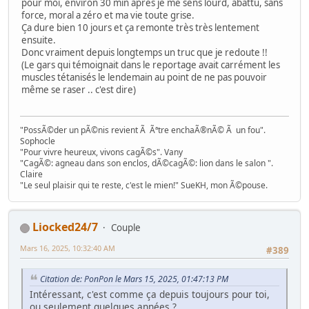
pour moi, environ 30 min après je me sens lourd, abattu, sans
force, moral a zéro et ma vie toute grise.
Ça dure bien 10 jours et ça remonte très très lentement
ensuite.
Donc vraiment depuis longtemps un truc que je redoute !!
(Le gars qui témoignait dans le reportage avait carrément les
muscles tétanisés le lendemain au point de ne pas pouvoir
même se raser .. c'est dire)
"PossÃ©der un pÃ©nis revient Ã Ãªtre enchaÃ®nÃ© Ã un fou".
Sophocle
"Pour vivre heureux, vivons cagÃ©s". Vany
"CagÃ©: agneau dans son enclos, dÃ©cagÃ©: lion dans le salon ".
Claire
"Le seul plaisir qui te reste, c'est le mien!" SueKH, mon Ã©pouse.
Liocked24/7
Couple
Mars 16, 2025, 10:32:40 AM
#389
Citation de: PonPon le Mars 15, 2025, 01:47:13 PM
Intéressant, c'est comme ça depuis toujours pour toi,
ou seulement quelques années ?