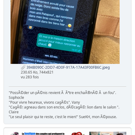
394B090C-2DD7-4D0F-917A-17A43F00FB6C.jpeg
230.65 Ko, 744x821
vu 283 fois
"PossÃ©der un pÃ©nis revient Ã Ãªtre enchaÃ®nÃ© Ã un fou".
Sophocle
"Pour vivre heureux, vivons cagÃ©s". Vany
"CagÃ©: agneau dans son enclos, dÃ©cagÃ©: lion dans le salon ".
Claire
"Le seul plaisir qui te reste, c'est le mien!" SueKH, mon Ã©pouse.