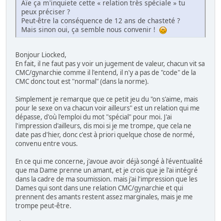
Aïe ça m'inquiete cette « relation très spéciale » tu
peux préciser ?
Peut-être la conséquence de 12 ans de chasteté ?
Mais sinon oui, ça semble nous convenir !
Bonjour Liocked,
En fait, il ne faut pas y voir un jugement de valeur, chacun vit sa
CMC/gynarchie comme il l'entend, il n'y a pas de "code" de la
CMC donc tout est "normal" (dans la norme).
Simplement je remarque que ce petit jeu du "on s'aime, mais
pour le sexe on va chacun voir ailleurs" est un relation qui me
dépasse, d'où l'emploi du mot "spécial" pour moi. J'ai
l'impression d'ailleurs, dis moi si je me trompe, que cela ne
date pas d'hier, donc c'est à priori quelque chose de normé,
convenu entre vous.
En ce qui me concerne, j'avoue avoir déjà songé à l'éventualité
que ma Dame prenne un amant, et je crois que je l'ai intégré
dans la cadre de ma soumission. mais j'ai l'impression que les
Dames qui sont dans une relation CMC/gynarchie et qui
prennent des amants restent assez marginales, mais je me
trompe peut-être.