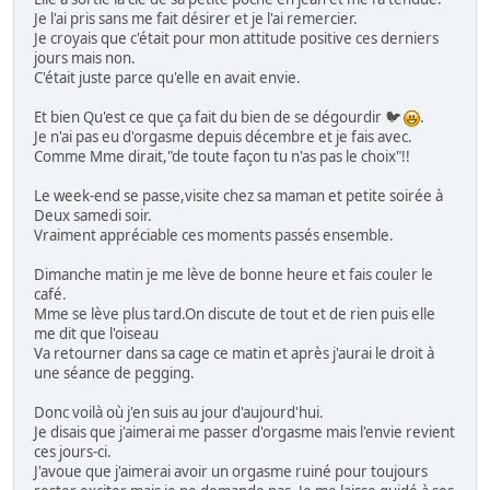
Je l'ai pris sans me fait désirer et je l'ai remercier.
Je croyais que c'était pour mon attitude positive ces derniers
jours mais non.
C'était juste parce qu'elle en avait envie.
Et bien Qu'est ce que ça fait du bien de se dégourdir 🐦
.
Je n'ai pas eu d'orgasme depuis décembre et je fais avec.
Comme Mme dirait,"de toute façon tu n'as pas le choix"!!
Le week-end se passe,visite chez sa maman et petite soirée à
Deux samedi soir.
Vraiment appréciable ces moments passés ensemble.
Dimanche matin je me lève de bonne heure et fais couler le
café.
Mme se lève plus tard.On discute de tout et de rien puis elle
me dit que l'oiseau
Va retourner dans sa cage ce matin et après j'aurai le droit à
une séance de pegging.
Donc voilà où j'en suis au jour d'aujourd'hui.
Je disais que j'aimerai me passer d'orgasme mais l'envie revient
ces jours-ci.
J'avoue que j'aimerai avoir un orgasme ruiné pour toujours