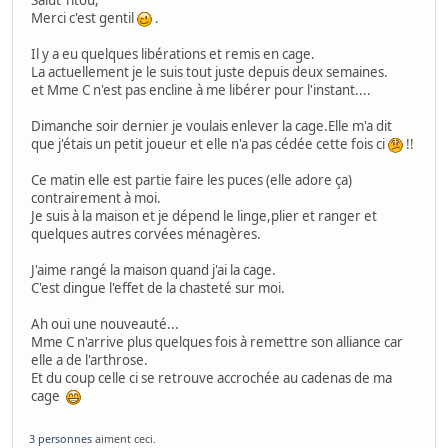
Salut Titou,
Merci c'est gentil
.
Il y a eu quelques libérations et remis en cage.
La actuellement je le suis tout juste depuis deux semaines.
et Mme C n'est pas encline à me libérer pour l'instant....
Dimanche soir dernier je voulais enlever la cage.Elle m'a dit
que j'étais un petit joueur et elle n'a pas cédée cette fois ci
!!
Ce matin elle est partie faire les puces (elle adore ça)
contrairement à moi.
Je suis à la maison et je dépend le linge,plier et ranger et
quelques autres corvées ménagères.
J'aime rangé la maison quand j'ai la cage.
C'est dingue l'effet de la chasteté sur moi.
Ah oui une nouveauté...
Mme C n'arrive plus quelques fois à remettre son alliance car
elle a de l'arthrose.
Et du coup celle ci se retrouve accrochée au cadenas de ma
cage
3 personnes
aiment ceci.