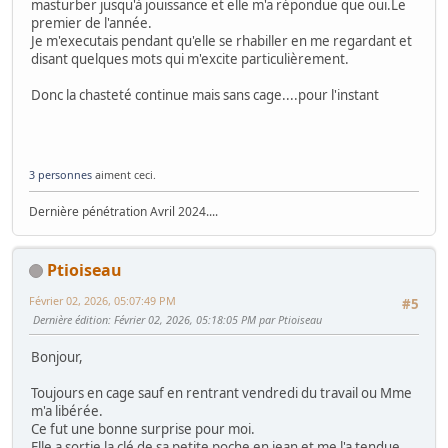
masturber jusqu'à jouissance et elle m'a répondue que oui.Le
premier de l'année.
Je m'executais pendant qu'elle se rhabiller en me regardant et
disant quelques mots qui m'excite particulièrement.
Donc la chasteté continue mais sans cage....pour l'instant
3 personnes
aiment ceci.
Dernière pénétration Avril 2024....
Ptioiseau
Février 02, 2026, 05:07:49 PM
#5
Dernière édition
: Février 02, 2026, 05:18:05 PM par Ptioiseau
Bonjour,
Toujours en cage sauf en rentrant vendredi du travail ou Mme
m'a libérée.
Ce fut une bonne surprise pour moi.
Elle a sortie la clé de sa petite poche en jean et me l'a tendue.