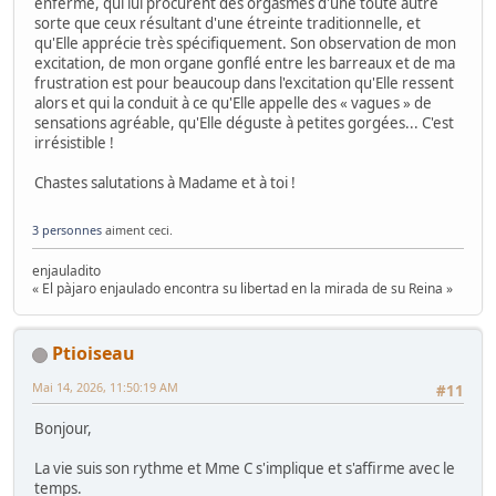
enfermé, qui lui procurent des orgasmes d'une toute autre
sorte que ceux résultant d'une étreinte traditionnelle, et
qu'Elle apprécie très spécifiquement. Son observation de mon
excitation, de mon organe gonflé entre les barreaux et de ma
frustration est pour beaucoup dans l'excitation qu'Elle ressent
alors et qui la conduit à ce qu'Elle appelle des « vagues » de
sensations agréable, qu'Elle déguste à petites gorgées... C'est
irrésistible !
Chastes salutations à Madame et à toi !
3 personnes
aiment ceci.
enjauladito
« El pàjaro enjaulado encontra su libertad en la mirada de su Reina »
Ptioiseau
Mai 14, 2026, 11:50:19 AM
#11
Bonjour,
La vie suis son rythme et Mme C s'implique et s'affirme avec le
temps.