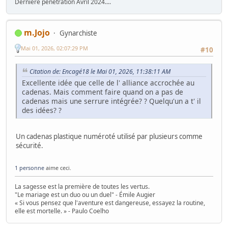
Dernière pénétration Avril 2024....
m.Jojo
Gynarchiste
Mai 01, 2026, 02:07:29 PM
#10
Citation de: Encagé18 le Mai 01, 2026, 11:38:11 AM
Excellente idée que celle de l' alliance accrochée au
cadenas. Mais comment faire quand on a pas de
cadenas mais une serrure intégrée? ? Quelqu'un a t' il
des idées? ?
Un cadenas plastique numéroté utilisé par plusieurs comme
sécurité.
1 personne
aime ceci.
La sagesse est la première de toutes les vertus.
"Le mariage est un duo ou un duel" - Émile Augier
« Si vous pensez que l'aventure est dangereuse, essayez la routine,
elle est mortelle. » - Paulo Coelho