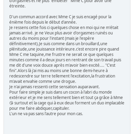
d'orgasmes et ne plus "embêter" Mme C pour avoir une
étreinte.
D'un commun accord avec Mme C je suis encagé pour la
énième fois depuis le début d'année.
Je ressens cette fois ci quelques chose en moi qui ne m'était
jamais arrivé. je ne Veux plus avoir d'orgasmes ruinés ou
autres du moins pour l'instant (mais je l'espère
définitivement).Je suis comme dans un brouillard,une
plénitude,une jouissance intérieure.c'est encore pire quand
Mme C me taquine,me frustre ne serait ce que quelques
minutes comme il a deux jours en rentrant de son travail puis
me dit d'une voix douce après m'avoir bien excité.... "C'est
fini".Alors là j'ai mis au moins une bonne demi-heure à
redescendre sur terre tellement l'excitation,la frustration
m'avait envahie comme une drogue.
Je n'ai jamais ressenti cette sensation auparavant.
Pour faire simple je suis dans un cocon à l'abri du monde
extérieur et je me sens tellement bien et tout ça grâce à Mme
😘 surtout et la cage qui à eux deux forment un duo implacable
pour me faire abdiquer,capituler.
L'un ne va pas sans l'autre pour mon cas.