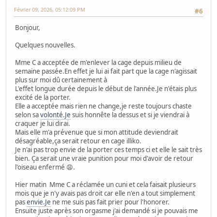
Février 09, 2026, 05:12:09 PM
#6
Bonjour,
Quelques nouvelles.
Mme C a acceptée de m'enlever la cage depuis milieu de
semaine passée.En effet je lui ai fait part que la cage n'agissait
plus sur moi dû certainement à
L'effet longue durée depuis le début de l'année.Je n'étais plus
excité de la porter.
Elle a acceptée mais rien ne change,je reste toujours chaste
selon sa
volonté.Je
suis honnête la dessus et si je viendrai à
craquer je lui dirai.
Mais elle m'a prévenue que si mon attitude deviendrait
désagréable,ça serait retour en cage illiko.
Je n'ai pas trop envie de la porter ces temps ci et elle le sait très
bien. Ça serait une vraie punition pour moi d'avoir de retour
l'oiseau enfermé 😩.
Hier matin Mme C a réclamée un cuni et cela faisait plusieurs
mois que je n'y avais pas droit car elle n'en a tout simplement
pas
envie.Je
ne me suis pas fait prier pour l'honorer.
Ensuite juste après son orgasme j'ai demandé si je pouvais me