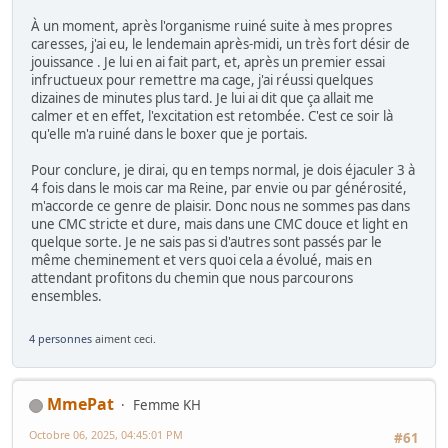
À un moment, après l'organisme ruiné suite à mes propres
caresses, j'ai eu, le lendemain après-midi, un très fort désir de
jouissance . Je lui en ai fait part, et, après un premier essai
infructueux pour remettre ma cage, j'ai réussi quelques
dizaines de minutes plus tard. Je lui ai dit que ça allait me
calmer et en effet, l'excitation est retombée. C'est ce soir là
qu'elle m'a ruiné dans le boxer que je portais.
Pour conclure, je dirai, qu en temps normal, je dois éjaculer 3 à
4 fois dans le mois car ma Reine, par envie ou par générosité,
m'accorde ce genre de plaisir. Donc nous ne sommes pas dans
une CMC stricte et dure, mais dans une CMC douce et light en
quelque sorte. Je ne sais pas si d'autres sont passés par le
même cheminement et vers quoi cela a évolué, mais en
attendant profitons du chemin que nous parcourons
ensembles.
4 personnes
aiment ceci.
MmePat
Femme KH
Octobre 06, 2025, 04:45:01 PM
#61