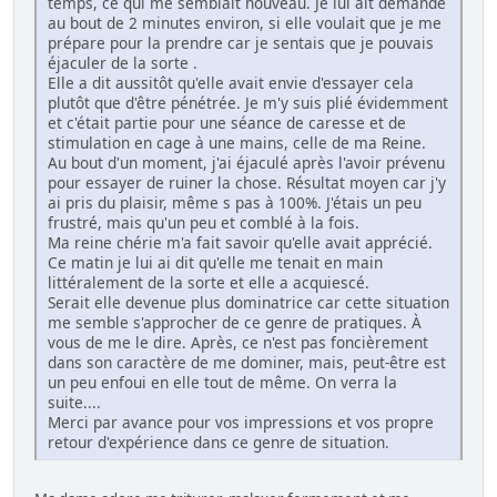
temps, ce qui me semblait nouveau. Je lui ait demandé
au bout de 2 minutes environ, si elle voulait que je me
prépare pour la prendre car je sentais que je pouvais
éjaculer de la sorte .
Elle a dit aussitôt qu'elle avait envie d'essayer cela
plutôt que d'être pénétrée. Je m'y suis plié évidemment
et c'était partie pour une séance de caresse et de
stimulation en cage à une mains, celle de ma Reine.
Au bout d'un moment, j'ai éjaculé après l'avoir prévenu
pour essayer de ruiner la chose. Résultat moyen car j'y
ai pris du plaisir, même s pas à 100%. J'étais un peu
frustré, mais qu'un peu et comblé à la fois.
Ma reine chérie m'a fait savoir qu'elle avait apprécié.
Ce matin je lui ai dit qu'elle me tenait en main
littéralement de la sorte et elle a acquiescé.
Serait elle devenue plus dominatrice car cette situation
me semble s'approcher de ce genre de pratiques. À
vous de me le dire. Après, ce n'est pas foncièrement
dans son caractère de me dominer, mais, peut-être est
un peu enfoui en elle tout de même. On verra la
suite....
Merci par avance pour vos impressions et vos propre
retour d'expérience dans ce genre de situation.