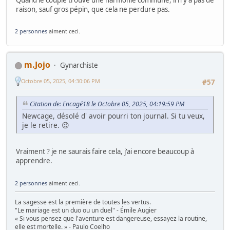
Quand le couple trouve une harmonie commune, il n'y a pas de
raison, sauf gros pépin, que cela ne perdure pas.
2 personnes
aiment ceci.
m.Jojo
Gynarchiste
Octobre 05, 2025, 04:30:06 PM
#57
Citation de: Encagé18 le Octobre 05, 2025, 04:19:59 PM
Newcage, désolé d' avoir pourri ton journal. Si tu veux,
je le retire. 😉
Vraiment ? je ne saurais faire cela, j'ai encore beaucoup à
apprendre.
2 personnes
aiment ceci.
La sagesse est la première de toutes les vertus.
"Le mariage est un duo ou un duel" - Émile Augier
« Si vous pensez que l'aventure est dangereuse, essayez la routine,
elle est mortelle. » - Paulo Coelho