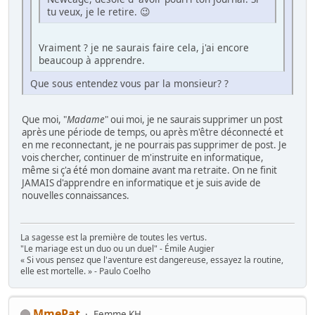
tu veux, je le retire. 😉
Vraiment ? je ne saurais faire cela, j'ai encore
beaucoup à apprendre.
Que sous entendez vous par la monsieur? ?
Que moi, "
Madame
" oui moi, je ne saurais supprimer un post
après une période de temps, ou après m'être déconnecté et
en me reconnectant, je ne pourrais pas supprimer de post. Je
vois chercher, continuer de m'instruite en informatique,
même si ç'a été mon domaine avant ma retraite. On ne finit
JAMAIS d'apprendre en informatique et je suis avide de
nouvelles connaissances.
La sagesse est la première de toutes les vertus.
"Le mariage est un duo ou un duel" - Émile Augier
« Si vous pensez que l'aventure est dangereuse, essayez la routine,
elle est mortelle. » - Paulo Coelho
MmePat
Femme KH