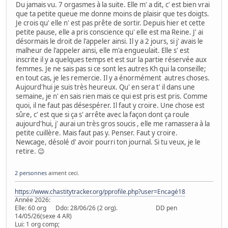
Du jamais vu. 7 orgasmes à la suite. Elle m' a dit, c' est bien vrai
que ta petite queue me donne moins de plaisir que tes doigts.
Je crois qu' elle n' est pas prête de sortir. Depuis hier et cette
petite pause, elle a pris conscience qu' elle est ma Reine. J' ai
désormais le droit de l'appeler ainsi. Il y a 2 jours, si j' avais le
malheur de l'appeler ainsi, elle m'a engueulait. Elle s' est
inscrite il y a quelques temps et est sur la partie réservée aux
femmes. Je ne sais pas si ce sont les autres Kh qui la conseille;
en tout cas, je les remercie. Il y a énormément autres choses.
Aujourd'hui je suis très heureux. Qu' en sera t' il dans une
semaine, je n' en sais rien mais ce qui est pris est pris. Comme
quoi, il ne faut pas désespérer. Il faut y croire. Une chose est
sûre, c' est que si ça s' arrête avec la façon dont ça roule
aujourd'hui, j' aurai un très gros soucis , elle me ramassera à la
petite cuillère. Mais faut pas y. Penser. Faut y croire.
Newcage, désolé d' avoir pourri ton journal. Si tu veux, je le
retire. 😉
2 personnes
aiment ceci.
https://www.chastitytracker.org/pprofile.php?user=Encagé18
Année 2026:
Elle: 60 org Ddo: 28/06/26 (2 org). DD pen
14/05/26(sexe 4 AR)
Lui: 1 org comp;