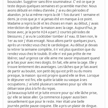
bousculer. Suggérer sans être souminateur. C' est ce que je
teste depuis quelques semaines et ça semble marcher. Nous
avons débuté en milieu d'année. J' ai eu des périodes d'
abandon. Je lui ai même repris la clé 1 fois durant 1 semaine et
demi. Je crois que je n' ai jamais été en manque à ce point.
Madame a repris la clé et les choses en main au début, j' avais
interdiction de quitter la maison avec la cage. Aujourd'hui, je
bosse avec, je la porte H24 a part 2 courtes périodes de
blessures. J' ai vu le Locktober tomber à l' eau. Et bien non, le
1er au soir j' étais encagé. Nous allons partir quelques jours,
après un rendez vous chez le cardiologue. Au début je devais
la retirer la semaine complète, il n' est plus question que du
rendez vous chez le toubib. Et elle n' est pas prête de me
libérer, sauf urgence car elle aime me savoir impuissant quand
je la fais jouir avec mes doigts. En fait, elle aime la cage. Elle y
trouve lentement des avantages. Les tâches que je fais avant
de partir au boulot, son petit dej qui est prêt ou du moins
presque, la maison qui est propre quand elle se lève. Lorsque
le déjeuner est fini, elle quitte la table ou vasque à ses
occupations. J' ai lutté plusieurs semaines pour qu' elle ne
débarrasse plus à la fin du repas.
J'ai beaucoup lutté et je lutte encore pour qu' elle lâche prise,
qu' elle se laisse aller. Ça commence à payer aussi bien
sexuellement que pour le reste. Hier était une belle
journée.petite pause coquine. Elle a pris un plaisir de dingue.