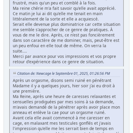
frustré, mais qu'un peu et comblé à la fois.
Ma reine chérie m'a fait savoir qu'elle avait apprécié.
Ce matin je lui ai dit qu'elle me tenait en main
littéralement de la sorte et elle a acquiescé.
Serait elle devenue plus dominatrice car cette situation
me semble s'approcher de ce genre de pratiques. À
vous de me le dire. Après, ce n'est pas foncièrement
dans son caractère de me dominer, mais, peut-être est
un peu enfoui en elle tout de même. On verra la
suite....
Merci par avance pour vos impressions et vos propre
retour d'expérience dans ce genre de situation.
Citation de: Newcage le Septembre 01, 2025, 01:26:56 PM
Après un orgasme, disons semi ruiné en pénétrant
Madame il y a quelques jours, hier soir j'ai eu droit à
une première.
Ma Reine, après une heure de caresses relaxantes et
sensuelles prodiguées par mes soins à sa demande,
m'avais demandé de la pénétrer après avoir place mon
anneau et enlève la cae pour un orgasme ruiné.
Avant cela elle avait commencé à me caresser en
cage, en malaxant mes testicules gonflés et j'avais
l'impression qu'elle me les serrait bien de temps en