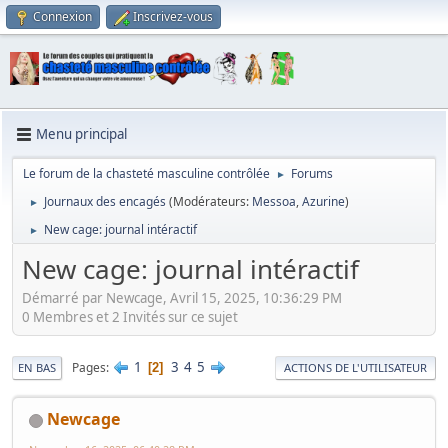
Connexion
Inscrivez-vous
Menu principal
Le forum de la chasteté masculine contrôlée
Forums
►
Journaux des encagés
(Modérateurs:
Messoa
,
Azurine
)
►
New cage: journal intéractif
►
New cage: journal intéractif
Démarré par Newcage, Avril 15, 2025, 10:36:29 PM
0 Membres et 2 Invités sur ce sujet
1
3
4
5
Pages
2
EN BAS
ACTIONS DE L'UTILISATEUR
Newcage