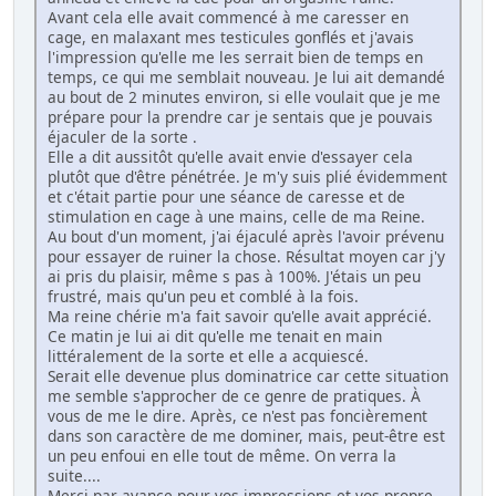
Avant cela elle avait commencé à me caresser en
cage, en malaxant mes testicules gonflés et j'avais
l'impression qu'elle me les serrait bien de temps en
temps, ce qui me semblait nouveau. Je lui ait demandé
au bout de 2 minutes environ, si elle voulait que je me
prépare pour la prendre car je sentais que je pouvais
éjaculer de la sorte .
Elle a dit aussitôt qu'elle avait envie d'essayer cela
plutôt que d'être pénétrée. Je m'y suis plié évidemment
et c'était partie pour une séance de caresse et de
stimulation en cage à une mains, celle de ma Reine.
Au bout d'un moment, j'ai éjaculé après l'avoir prévenu
pour essayer de ruiner la chose. Résultat moyen car j'y
ai pris du plaisir, même s pas à 100%. J'étais un peu
frustré, mais qu'un peu et comblé à la fois.
Ma reine chérie m'a fait savoir qu'elle avait apprécié.
Ce matin je lui ai dit qu'elle me tenait en main
littéralement de la sorte et elle a acquiescé.
Serait elle devenue plus dominatrice car cette situation
me semble s'approcher de ce genre de pratiques. À
vous de me le dire. Après, ce n'est pas foncièrement
dans son caractère de me dominer, mais, peut-être est
un peu enfoui en elle tout de même. On verra la
suite....
Merci par avance pour vos impressions et vos propre