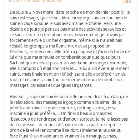
Novembre 16, 2025, 06:40:28 PM
#65
DepuIs le 2 Novembre, date proche de mon dernier post ici, je
suis resté sage, que ce soit libre lorsque je suis seul ou bien le
soir en cage lorsque je suis avec ma belle Chérie. Vers une
dizaine de jours je pensais pas mal à des activités sexuelles et
ce sans céder à la tentation, mais, bizarrement, je n'avais pas
forcément envie d'un bel orgasme, même si je n'aurait pas
résisté longtemps si ma Reine m'en avait proposé un.
D'ailleurs, ce mercredi, elle m'en a proposé et j'ai eu la force de
lui dire que ma stimulation tomberait pour quelques jours.
Sachant qu'on devait passer un weekend prolongé ensemble,
elle a compris où était son intérêt... je lui ai dit éventuellement
ruiné, mais finalement en réfléchissant elle a préféré rien du
tout, et ce après avoir tout de même obtenu de nombreux
massages, caresses et quelques Orgasmes.
Hier soir , superbe soirée où ma Reine a eu droit à un bain, de
la relaxation, des massages à gogo comme elle aime, de la
pénétration avec le gode ceinture, de longs cunis, de sa
machine à jouir préféré.... Un final 8 beaux orgasmes
,beaucoup de tendresse et d'amour surtout. Je ne le lasse pas
de la caresser, de mon côté, rien eu de sa part, excepté le
droit de la vénérer comme il se doit. Finalement j'aurais pu
être frustré un maximum et vraiment en manque, mais,