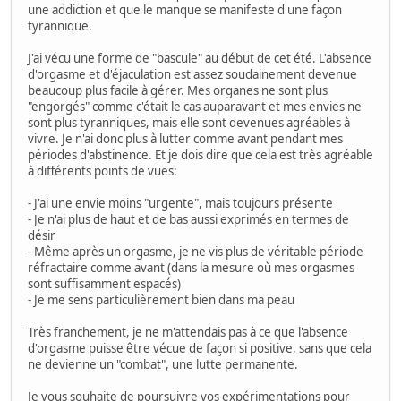
une addiction et que le manque se manifeste d'une façon
tyrannique.
J'ai vécu une forme de "bascule" au début de cet été. L'absence
d'orgasme et d'éjaculation est assez soudainement devenue
beaucoup plus facile à gérer. Mes organes ne sont plus
"engorgés" comme c'était le cas auparavant et mes envies ne
sont plus tyranniques, mais elle sont devenues agréables à
vivre. Je n'ai donc plus à lutter comme avant pendant mes
périodes d'abstinence. Et je dois dire que cela est très agréable
à différents points de vues:
- J'ai une envie moins "urgente", mais toujours présente
- Je n'ai plus de haut et de bas aussi exprimés en termes de
désir
- Même après un orgasme, je ne vis plus de véritable période
réfractaire comme avant (dans la mesure où mes orgasmes
sont suffisamment espacés)
- Je me sens particulièrement bien dans ma peau
Très franchement, je ne m'attendais pas à ce que l'absence
d'orgasme puisse être vécue de façon si positive, sans que cela
ne devienne un "combat", une lutte permanente.
Je vous souhaite de poursuivre vos expérimentations pour