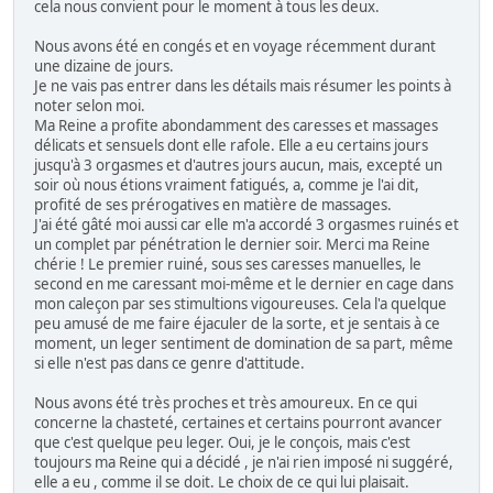
cela nous convient pour le moment à tous les deux.
Nous avons été en congés et en voyage récemment durant
une dizaine de jours.
Je ne vais pas entrer dans les détails mais résumer les points à
noter selon moi.
Ma Reine a profite abondamment des caresses et massages
délicats et sensuels dont elle rafole. Elle a eu certains jours
jusqu'à 3 orgasmes et d'autres jours aucun, mais, excepté un
soir où nous étions vraiment fatigués, a, comme je l'ai dit,
profité de ses prérogatives en matière de massages.
J'ai été gâté moi aussi car elle m'a accordé 3 orgasmes ruinés et
un complet par pénétration le dernier soir. Merci ma Reine
chérie ! Le premier ruiné, sous ses caresses manuelles, le
second en me caressant moi-même et le dernier en cage dans
mon caleçon par ses stimultions vigoureuses. Cela l'a quelque
peu amusé de me faire éjaculer de la sorte, et je sentais à ce
moment, un leger sentiment de domination de sa part, même
si elle n'est pas dans ce genre d'attitude.
Nous avons été très proches et très amoureux. En ce qui
concerne la chasteté, certaines et certains pourront avancer
que c'est quelque peu leger. Oui, je le conçois, mais c'est
toujours ma Reine qui a décidé , je n'ai rien imposé ni suggéré,
elle a eu , comme il se doit. Le choix de ce qui lui plaisait.