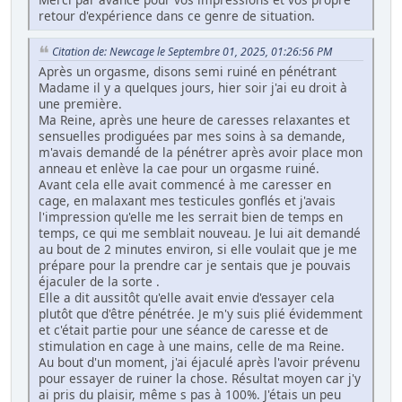
retour d'expérience dans ce genre de situation.
Citation de: Newcage le Septembre 01, 2025, 01:26:56 PM
Après un orgasme, disons semi ruiné en pénétrant
Madame il y a quelques jours, hier soir j'ai eu droit à
une première.
Ma Reine, après une heure de caresses relaxantes et
sensuelles prodiguées par mes soins à sa demande,
m'avais demandé de la pénétrer après avoir place mon
anneau et enlève la cae pour un orgasme ruiné.
Avant cela elle avait commencé à me caresser en
cage, en malaxant mes testicules gonflés et j'avais
l'impression qu'elle me les serrait bien de temps en
temps, ce qui me semblait nouveau. Je lui ait demandé
au bout de 2 minutes environ, si elle voulait que je me
prépare pour la prendre car je sentais que je pouvais
éjaculer de la sorte .
Elle a dit aussitôt qu'elle avait envie d'essayer cela
plutôt que d'être pénétrée. Je m'y suis plié évidemment
et c'était partie pour une séance de caresse et de
stimulation en cage à une mains, celle de ma Reine.
Au bout d'un moment, j'ai éjaculé après l'avoir prévenu
pour essayer de ruiner la chose. Résultat moyen car j'y
ai pris du plaisir, même s pas à 100%. J'étais un peu