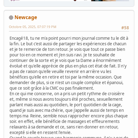
Newcage
Octobre 05, 2025, 07:07:19 PM
#58
Encagé18, tu ne m'a point pourri mon journal comme tu le dit à
la fin. Le but c'est aussi de partager les expériences de chacun
et je te remercie de ton retour. Je vois que tout ce passe bien
pour toi en ce moment et j'en suis ravi. Je te souhaite de
continuer de la sorte et je vois que ta Dame a énormément
évolué et qu'elle apprécie de plus en plus cet état de fait. Il n'y
a pas de raison qu'elle veuille revenir en arrière vu les
bénéfices qu'elle en retire et toi par la même occasion. Que
demander de plus, si ce n'est un couple complice et épanoui,
que ce soit grâce à la CMC ou pas finalement.
En ce qui me concerne, on a pris un petit rythme de croisière
et, même si nous avons toujours été proches, sexuellement
parlant mais aussi au quotidien, le port quotidien de la cage,
quand je suis avec ma chérie, que j'appelle aussi de temps en
temps ma Reine, semble nous rapprocher encore plus chaque
soir. en effet, elle bénéficie de massages et effleurements
relaxants à sa demande et ce, sans rien donner en retour,
excepté si elle en ressent l'envie.