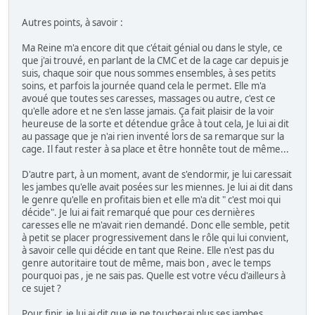
Autres points, à savoir :
Ma Reine m'a encore dit que c'était génial ou dans le style, ce
que j'ai trouvé, en parlant de la CMC et de la cage car depuis je
suis, chaque soir que nous sommes ensembles, à ses petits
soins, et parfois la journée quand cela le permet. Elle m'a
avoué que toutes ses caresses, massages ou autre, c'est ce
qu'elle adore et ne s'en lasse jamais. Ça fait plaisir de la voir
heureuse de la sorte et détendue grâce à tout cela, Je lui ai dit
au passage que je n'ai rien inventé lors de sa remarque sur la
cage. Il faut rester à sa place et être honnête tout de même...
D'autre part, à un moment, avant de s'endormir, je lui caressait
les jambes qu'elle avait posées sur les miennes. Je lui ai dit dans
le genre qu'elle en profitais bien et elle m'a dit " c'est moi qui
décide". Je lui ai fait remarqué que pour ces dernières
caresses elle ne m'avait rien demandé. Donc elle semble, petit
à petit se placer progressivement dans le rôle qui lui convient,
à savoir celle qui décide en tant que Reine. Elle n'est pas du
genre autoritaire tout de même, mais bon , avec le temps
pourquoi pas , je ne sais pas. Quelle est votre vécu d'ailleurs à
ce sujet ?
Pour finir, je lui ai dit que je ne toucherai plus ses jambes,