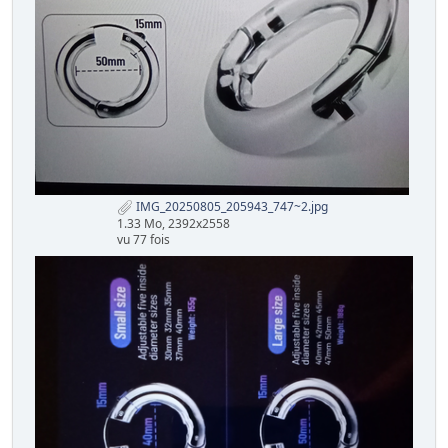
IMG_20250805_205943_747~2.jpg
1.33 Mo, 2392x2558
vu 77 fois