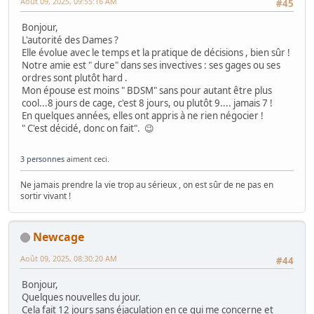
Août 09, 2025, 09:55:16 AM
#45
Bonjour,
L'autorité des Dames ?
Elle évolue avec le temps et la pratique de décisions , bien sûr !
Notre amie est " dure" dans ses invectives : ses gages ou ses
ordres sont plutôt hard .
Mon épouse est moins " BDSM" sans pour autant être plus
cool...8 jours de cage, c'est 8 jours, ou plutôt 9.... jamais 7 !
En quelques années, elles ont appris à ne rien négocier !
" C'est décidé, donc on fait". 😉
3 personnes
aiment ceci.
Ne jamais prendre la vie trop au sérieux , on est sûr de ne pas en
sortir vivant !
Newcage
Août 09, 2025, 08:30:20 AM
#44
Bonjour,
Quelques nouvelles du jour.
Cela fait 12 jours sans éjaculation en ce qui me concerne et