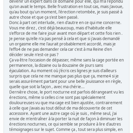
devenir un expert dans ce domaine pour elle, qui m'a répondu
qu'on avait le temps. Belle frustration en tout cas, mais j'avoue,
qu'au bout qu'un moment, l'érection retombée, je suis passé à
autre chose et que ça s'est bien passé.
Donc à part cet interlude, rien d'autre en ce qui me concerne.
Vous me direz , c'est déjà beaucoup, mais d'habitude elle
s'efforce de me faire jouir avant mon départ et cette fois rien .
Je pense qu'elle n'a pas pensé à cela et que si j'avais demandé
un orgasme elle me l'aurait probablement accordé, mais je
l'effo4 de ne pas demander cela car c'est à ma Reine d'en
décider seule n'est-ce pas ?
Ça va être l'occasion de dépasser, même sans la cage portée en
permanence, la dizaine ou la douzaine de jours sans
éjaculation. Au moment où j'écris ces lignes je suis d'ailleurs
surpris que cela ne me manque pas plus que ça, meme4 si je
serais assurément partant pour une belle jouissance en règle,
quelle que soit la façon , avec ma chérie...
Dernière chose, le port nocturne est parfois dérangeant vu les
érections, même si celles ci ne sont pas spécialement
douloureuses vu que ma cage est bien ajustée, contrairement
à celle que j'avais au tout début de ma découverte de cet
accessoire. Ayant une autre cage où je suis , même seul, j'ai
envie de m'entraîner à la porter la nuit de façon à diminuer les
érections nocturnes, ce qui semble se produire à lire d'autres
témoignages sur le sujet. Comme ça , tout sera plus simple, en