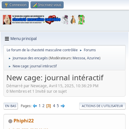
Connexion
Inscrivez-vous
Menu principal
Le forum de la chasteté masculine contrôlée
Forums
►
Journaux des encagés
(Modérateurs:
Messoa
,
Azurine
)
►
New cage: journal intéractif
►
New cage: journal intéractif
Démarré par Newcage, Avril 15, 2025, 10:36:29 PM
0 Membres et 1 Invité sur ce sujet
1
2
4
5
Pages
3
EN BAS
ACTIONS DE L'UTILISATEUR
Phiphi22