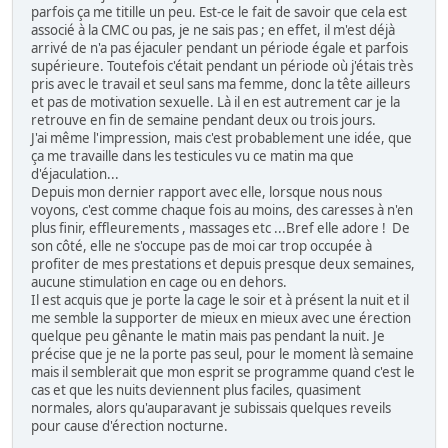
parfois ça me titille un peu. Est-ce le fait de savoir que cela est
associé à la CMC ou pas, je ne sais pas ; en effet, il m'est déjà
arrivé de n'a pas éjaculer pendant un période égale et parfois
supérieure. Toutefois c'était pendant un période où j'étais très
pris avec le travail et seul sans ma femme, donc la tête ailleurs
et pas de motivation sexuelle. Là il en est autrement car je la
retrouve en fin de semaine pendant deux ou trois jours.
J'ai même l'impression, mais c'est probablement une idée, que
ça me travaille dans les testicules vu ce matin ma que
d'éjaculation...
Depuis mon dernier rapport avec elle, lorsque nous nous
voyons, c'est comme chaque fois au moins, des caresses à n'en
plus finir, effleurements , massages etc ...Bref elle adore ! De
son côté, elle ne s'occupe pas de moi car trop occupée à
profiter de mes prestations et depuis presque deux semaines,
aucune stimulation en cage ou en dehors.
Il est acquis que je porte la cage le soir et à présent la nuit et il
me semble la supporter de mieux en mieux avec une érection
quelque peu gênante le matin mais pas pendant la nuit. Je
précise que je ne la porte pas seul, pour le moment là semaine
mais il semblerait que mon esprit se programme quand c'est le
cas et que les nuits deviennent plus faciles, quasiment
normales, alors qu'auparavant je subissais quelques reveils
pour cause d'érection nocturne.