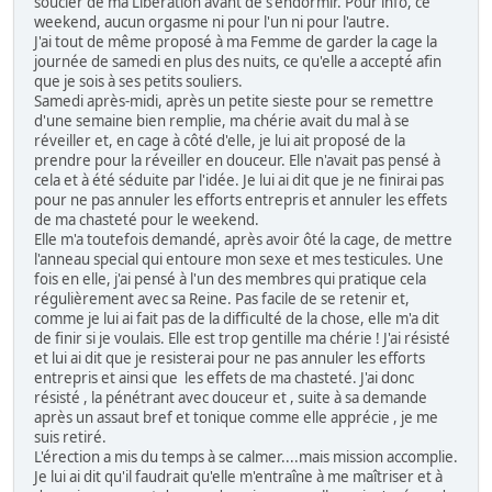
soucier de ma Libération avant de s'endormir. Pour info, ce
weekend, aucun orgasme ni pour l'un ni pour l'autre.
J'ai tout de même proposé à ma Femme de garder la cage la
journée de samedi en plus des nuits, ce qu'elle a accepté afin
que je sois à ses petits souliers.
Samedi après-midi, après un petite sieste pour se remettre
d'une semaine bien remplie, ma chérie avait du mal à se
réveiller et, en cage à côté d'elle, je lui ait proposé de la
prendre pour la réveiller en douceur. Elle n'avait pas pensé à
cela et à été séduite par l'idée. Je lui ai dit que je ne finirai pas
pour ne pas annuler les efforts entrepris et annuler les effets
de ma chasteté pour le weekend.
Elle m'a toutefois demandé, après avoir ôté la cage, de mettre
l'anneau special qui entoure mon sexe et mes testicules. Une
fois en elle, j'ai pensé à l'un des membres qui pratique cela
régulièrement avec sa Reine. Pas facile de se retenir et,
comme je lui ai fait pas de la difficulté de la chose, elle m'a dit
de finir si je voulais. Elle est trop gentille ma chérie ! J'ai résisté
et lui ai dit que je resisterai pour ne pas annuler les efforts
entrepris et ainsi que les effets de ma chasteté. J'ai donc
résisté , la pénétrant avec douceur et , suite à sa demande
après un assaut bref et tonique comme elle apprécie , je me
suis retiré.
L'érection a mis du temps à se calmer....mais mission accomplie.
Je lui ai dit qu'il faudrait qu'elle m'entraîne à me maîtriser et à