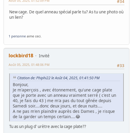
Août 05, 2025, 01:52:09 PM
#34
New cage. De quel anneau spécial parle tu? As tu une photo où
un lien?
1 personne
aime ceci.
lockbird18
Invité
Août 05, 2025, 01:48:06 PM
#33
Citation de: Phiphi22 le Août 04, 2025, 01:41:50 PM
Bonjour,
Je m'aperçois , avec étonnement, qu'une cage plate
que je porte avec un anneau vraiment serré ( c'est un
40, je fais du 43 ) me m'a pas du tout gênée depuis
Samedi soir....donc deux jours, et deux nuits....
A ne pas m'en plaindre auprès des Dames , je risque
de la garder un temps certain....😂
Tu as un plug d' urètre avec la cage plate??