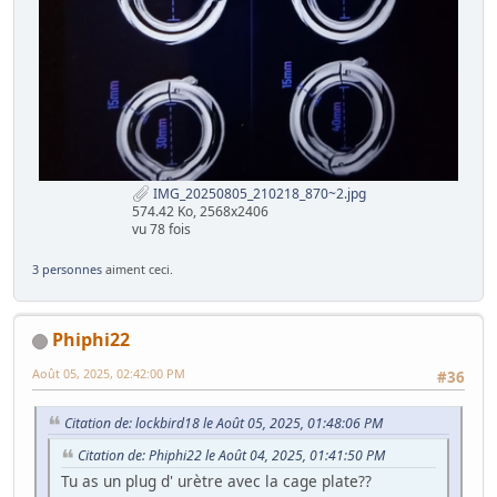
IMG_20250805_210218_870~2.jpg
574.42 Ko, 2568x2406
vu 78 fois
3 personnes
aiment ceci.
Phiphi22
Août 05, 2025, 02:42:00 PM
#36
Citation de: lockbird18 le Août 05, 2025, 01:48:06 PM
Citation de: Phiphi22 le Août 04, 2025, 01:41:50 PM
Tu as un plug d' urètre avec la cage plate??