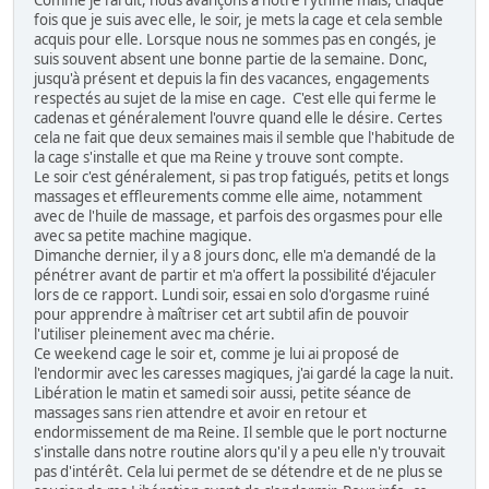
Comme je l'ai dit, nous avançons à notre rythme mais, chaque
fois que je suis avec elle, le soir, je mets la cage et cela semble
acquis pour elle. Lorsque nous ne sommes pas en congés, je
suis souvent absent une bonne partie de la semaine. Donc,
jusqu'à présent et depuis la fin des vacances, engagements
respectés au sujet de la mise en cage. C'est elle qui ferme le
cadenas et généralement l'ouvre quand elle le désire. Certes
cela ne fait que deux semaines mais il semble que l'habitude de
la cage s'installe et que ma Reine y trouve sont compte.
Le soir c'est généralement, si pas trop fatigués, petits et longs
massages et effleurements comme elle aime, notamment
avec de l'huile de massage, et parfois des orgasmes pour elle
avec sa petite machine magique.
Dimanche dernier, il y a 8 jours donc, elle m'a demandé de la
pénétrer avant de partir et m'a offert la possibilité d'éjaculer
lors de ce rapport. Lundi soir, essai en solo d'orgasme ruiné
pour apprendre à maîtriser cet art subtil afin de pouvoir
l'utiliser pleinement avec ma chérie.
Ce weekend cage le soir et, comme je lui ai proposé de
l'endormir avec les caresses magiques, j'ai gardé la cage la nuit.
Libération le matin et samedi soir aussi, petite séance de
massages sans rien attendre et avoir en retour et
endormissement de ma Reine. Il semble que le port nocturne
s'installe dans notre routine alors qu'il y a peu elle n'y trouvait
pas d'intérêt. Cela lui permet de se détendre et de ne plus se