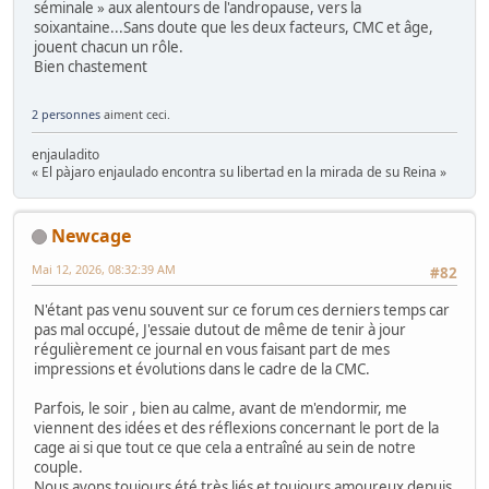
séminale » aux alentours de l'andropause, vers la
soixantaine...Sans doute que les deux facteurs, CMC et âge,
jouent chacun un rôle.
Bien chastement
2 personnes
aiment ceci.
enjauladito
« El pàjaro enjaulado encontra su libertad en la mirada de su Reina »
Newcage
Mai 12, 2026, 08:32:39 AM
#82
N'étant pas venu souvent sur ce forum ces derniers temps car
pas mal occupé, J'essaie dutout de même de tenir à jour
régulièrement ce journal en vous faisant part de mes
impressions et évolutions dans le cadre de la CMC.
Parfois, le soir , bien au calme, avant de m'endormir, me
viennent des idées et des réflexions concernant le port de la
cage ai si que tout ce que cela a entraîné au sein de notre
couple.
Nous avons toujours été très liés et toujours amoureux depuis