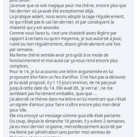
J'ai envie que ce soit magique pour ma chérie, encore plus que
l'an dernier où ça avait été exceptionnel déjà.
La pratique aidant, nous avons adopté la cage régulièrement,
ce qui n'était pas le cas l'an dernier, et par conséquent la
chasteté qui y est associée.
Comme vous l'avez lu, c'est une chasteté assez légère par
rapport à certains vu qu'en moyenne, je suis autorisé à jouir,
ruiné ou non régulièrement, disons généralement une fois
par semaine.
Ma Reine chérie semble avoir pris goût à ce mode de
fonctionnement et moi aussi car ça nous rend encore plus
complices.
Pour le 14, je lui ai soumis une lettre argumentée en lui
proposant d'en faire un feu d'artifice. Il ne faut pas la décevoir.
Je lui avait proposé, il y 1 15 jours environ, de ne pas jouir
jusqu'à cette date du 14. Elle avait dit, 'je verrai ', ne me
semblant pas forcément emballée, quoi que ...
J'ai abordé ce thème dans ma lettre en lui montrant que c'était
un signée d'amour pour faire croître encore plus mon désir
pour elle.
Elle m'a envoyé un message comme quoi elle était partante.
Du coup, depuis le dimanche 18 janvier, il y a donc 2 semaines,
j'ai eu mon dernier orgasme, merveilleusement accordé par
ma Reine par pénétration sans porter mon anneau de