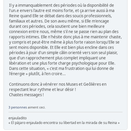
Il y a immanquablement des périodes où la disponibilité de
l'un.e envers l'autre est moins forte, et ça arrive aussi à ma
Reine quand Elle se débat dans des soucis professionnels,
familiaux et autres. De son aveu même, si Elle m'encage
durant ces périodes, cela soutient une bien meilleure
connexion entre nous, même s'il ne se passe rien au plan des
rapports intimes. Elle n'hésite donc plus à me maintenir chaste,
y compris et peut-être même à plus forte raison lorsqu'Elle se
sent moins disponible. Et Elle est bien plus encline dans ces
périodes à jouir d'un simple câlin orienté vers son seul plaisir,
que d'un rapprochement plus complet impliquant une
libération et une plus forte charge psychologique pour Elle.
Dans cette situation, « c'est ma frustration qui lui donne de
l'énergie » plutôt, à l'en croire...
Continuons donc à vénérer nos Muses et Geôlières en
respectant leur rythme et leur désir !
Chastes messages !
3 personnes
aiment ceci.
enjauladito
« El pàjaro enjaulado encontra su libertad en la mirada de su Reina »