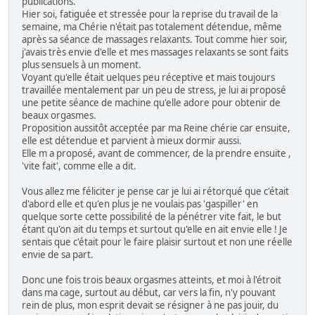
publications.
Hier soi, fatiguée et stressée pour la reprise du travail de la
semaine, ma Chérie n'était pas totalement détendue, même
après sa séance de massages relaxants. Tout comme hier soir,
j'avais très envie d'elle et mes massages relaxants se sont faits
plus sensuels à un moment.
Voyant qu'elle était uelques peu réceptive et mais toujours
travaillée mentalement par un peu de stress, je lui ai proposé
une petite séance de machine qu'elle adore pour obtenir de
beaux orgasmes.
Proposition aussitôt acceptée par ma Reine chérie car ensuite,
elle est détendue et parvient à mieux dormir aussi.
Elle m a proposé, avant de commencer, de la prendre ensuite ,
'vite fait', comme elle a dit.
Vous allez me féliciter je pense car je lui ai rétorqué que c'était
d'abord elle et qu'en plus je ne voulais pas 'gaspiller' en
quelque sorte cette possibilité de la pénétrer vite fait, le but
étant qu'on ait du temps et surtout qu'elle en ait envie elle ! Je
sentais que c'était pour le faire plaisir surtout et non une réelle
envie de sa part.
Donc une fois trois beaux orgasmes atteints, et moi à l'étroit
dans ma cage, surtout au début, car vers la fin, n'y pouvant
rein de plus, mon esprit devait se résigner à ne pas jouir, du