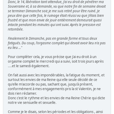
Donc, le 14, libération tant attendue, j'ai eu droit de pénétrer ma
Souveraine et, à sa demande, vu que notre fin de semaine devait
se terminer Dimanche soir, je me suis retiré pour être ruiné. Je
peux dire que cette fois, le ruinage était réussi vu que j'étais bien
frustré et que mon envie de jouir entièrement demeurait quasi
intacte pendant les minutes qui ont suivi. Après le pression est
retombée.
Finalement le Dimanche, pas en grande forme et tous deux
fatigués. Du coup, l'orgasme complet qui devait avoir lieu n'a pas
eu lieu ..."
Pour compléter cela, je vous précise que j'ai eu droit à un
orgasme complet le mercredi qui a suivi, soit trois jours après
....et le samedi également.
On fait aussi avec les impondérables, la fatigue du moment, et
surtout les envies de ma Reine qui elle seule décidé de ce
qu'elle m'accorde ou pas, sachant que, jusqu'à présent,
conformément à mes engagements pris la st Valentin, je ne
dois rien réclamer.
Donc c'est le rythme et les envies de ma Reine Chérie qui dicte
notre vie sensuelle et sexuelle.
Comme je le disais, selon les périodes et les obligations , ainsi