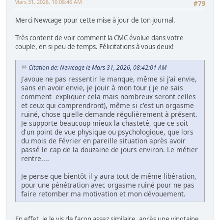
Mars 31, 2026, 10:08:46 AM
#79
Merci Newcage pour cette mise à jour de ton journal.
Très content de voir comment la CMC évolue dans votre
couple, en si peu de temps. Félicitations à vous deux!
Citation de: Newcage le Mars 31, 2026, 08:42:01 AM
J'avoue ne pas ressentir le manque, même si j'ai envie,
sans en avoir envie, je jouir à mon tour ( je ne sais
comment expliquer cela mais nombreux seront celles
et ceux qui comprendront), même si c'est un orgasme
ruiné, chose qu'elle demande régulièrement à présent.
Je supporte beaucoup mieux la chasteté, que ce soit
d'un point de vue physique ou psychologique, que lors
du mois de Février en pareille situation après avoir
passé le cap de la douzaine de jours environ. Le métier
rentre....
Je pense que bientôt il y aura tout de même libération,
pour une pénétration avec orgasme ruiné pour ne pas
faire retomber ma motivation et mon dévouement.
En effet, je le vis de façon assez similaire, après une vingtaine