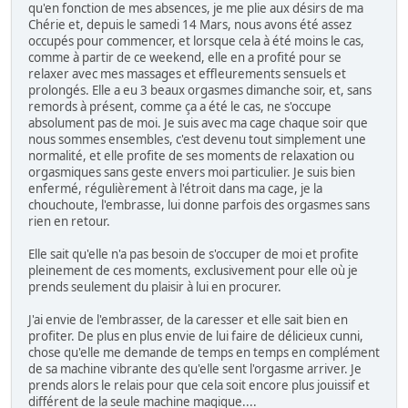
qu'en fonction de mes absences, je me plie aux désirs de ma
Chérie et, depuis le samedi 14 Mars, nous avons été assez
occupés pour commencer, et lorsque cela à été moins le cas,
comme à partir de ce weekend, elle en a profité pour se
relaxer avec mes massages et effleurements sensuels et
prolongés. Elle a eu 3 beaux orgasmes dimanche soir, et, sans
remords à présent, comme ça a été le cas, ne s'occupe
absolument pas de moi. Je suis avec ma cage chaque soir que
nous sommes ensembles, c'est devenu tout simplement une
normalité, et elle profite de ses moments de relaxation ou
orgasmiques sans geste envers moi particulier. Je suis bien
enfermé, régulièrement à l'étroit dans ma cage, je la
chouchoute, l'embrasse, lui donne parfois des orgasmes sans
rien en retour.
Elle sait qu'elle n'a pas besoin de s'occuper de moi et profite
pleinement de ces moments, exclusivement pour elle où je
prends seulement du plaisir à lui en procurer.
J'ai envie de l'embrasser, de la caresser et elle sait bien en
profiter. De plus en plus envie de lui faire de délicieux cunni,
chose qu'elle me demande de temps en temps en complément
de sa machine vibrante des qu'elle sent l'orgasme arriver. Je
prends alors le relais pour que cela soit encore plus jouissif et
différent de la seule machine magique....