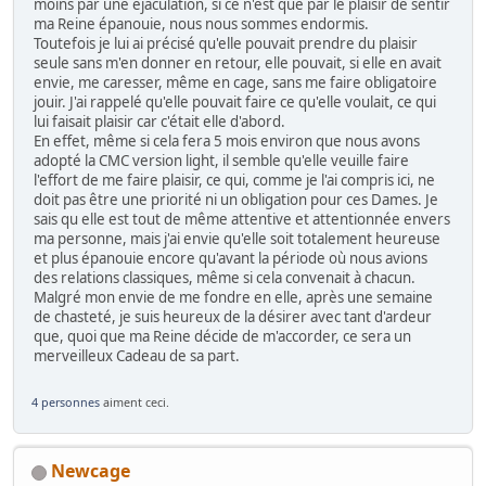
moins par une éjaculation, si ce n'est que par le plaisir de sentir
ma Reine épanouie, nous nous sommes endormis.
Toutefois je lui ai précisé qu'elle pouvait prendre du plaisir
seule sans m'en donner en retour, elle pouvait, si elle en avait
envie, me caresser, même en cage, sans me faire obligatoire
jouir. J'ai rappelé qu'elle pouvait faire ce qu'elle voulait, ce qui
lui faisait plaisir car c'était elle d'abord.
En effet, même si cela fera 5 mois environ que nous avons
adopté la CMC version light, il semble qu'elle veuille faire
l'effort de me faire plaisir, ce qui, comme je l'ai compris ici, ne
doit pas être une priorité ni un obligation pour ces Dames. Je
sais qu elle est tout de même attentive et attentionnée envers
ma personne, mais j'ai envie qu'elle soit totalement heureuse
et plus épanouie encore qu'avant la période où nous avions
des relations classiques, même si cela convenait à chacun.
Malgré mon envie de me fondre en elle, après une semaine
de chasteté, je suis heureux de la désirer avec tant d'ardeur
que, quoi que ma Reine décide de m'accorder, ce sera un
merveilleux Cadeau de sa part.
4 personnes
aiment ceci.
Newcage