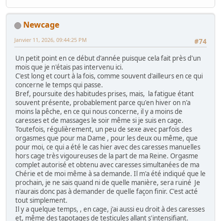
Newcage
Janvier 11, 2026, 09:44:25 PM
#74
Un petit point en ce début d'année puisque cela fait près d'un
mois que je n'étais pas intervenu ici.
C'est long et court à la fois, comme souvent d'ailleurs en ce qui
concerne le temps qui passe.
Bref, poursuite des habitudes prises, mais, la fatigue étant
souvent présente, probablement parce qu'en hiver on n'a
moins la pêche, en ce qui nous concerne, il y a moins de
caresses et de massages le soir même si je suis en cage.
Toutefois, régulièrement, un peu de sexe avec parfois des
orgasmes que pour ma Dame , pour les deux ou même, que
pour moi, ce qui a été le cas hier avec des caresses manuelles
hors cage très vigoureuses de la part de ma Reine. Orgasme
complet autorisé et obtenu avec caresses simultanées de ma
Chérie et de moi même à sa demande. Il m'a été indiqué que le
prochain, je ne sais quand ni de quelle manière, sera ruiné Je
n'aurais donc pas à demander de quelle façon finir. C'est acté
tout simplement.
Il y a quelque temps, , en cage, j'ai aussi eu droit à des caresses
et, même des tapotages de testicules allant s'intensifiant.