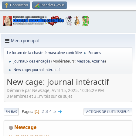
Connexion
Inscrivez-vous
Menu principal
Le forum de la chasteté masculine contrôlée
Forums
►
Journaux des encagés
(Modérateurs:
Messoa
,
Azurine
)
►
New cage: journal intéractif
►
New cage: journal intéractif
Démarré par Newcage, Avril 15, 2025, 10:36:29 PM
0 Membres et 3 Invités sur ce sujet
2
3
4
5
Pages
1
EN BAS
ACTIONS DE L'UTILISATEUR
Newcage