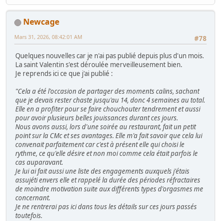
Newcage
Mars 31, 2026, 08:42:01 AM
#78
Quelques nouvelles car je n'ai pas publié depuis plus d'un mois.
La saint Valentin s'est déroulée merveilleusement bien.
Je reprends ici ce que j'ai publié :
"Cela a été l'occasion de partager des moments calins, sachant
que je devais rester chaste jusqu'au 14, donc 4 semaines au total.
Elle en a profiter pour se faire chouchouter tendrement et aussi
pour avoir plusieurs belles jouissances durant ces jours.
Nous avons aussi, lors d'une soirée au restaurant, fait un petit
point sur la CMc et ses avantages. Elle m'a fait savoir que cela lui
convenait parfaitement car c'est à présent elle qui choisi le
rythme, ce qu'elle désire et non moi comme cela était parfois le
cas auparavant.
Je lui ai fait aussi une liste des engagements auxquels j'étais
assujéti envers elle et rappelé la durée des périodes réfractaires
de moindre motivation suite aux différents types d'orgasmes me
concernant.
Je ne rentrerai pas ici dans tous les détails sur ces jours passés
toutefois.