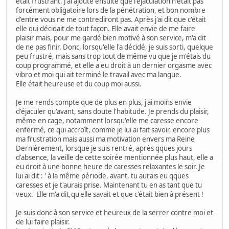
était frustrant. J'ai ajouté ensuite que l'éjaculation n'était pas
forcément obligatoire lors de la pénétration, et bon nombre
d'entre vous ne me contrediront pas. Après j'ai dit que c'était
elle qui décidait de tout façon. Elle avait envie de me faire
plaisir mais, pour me gardé bien motivé à son service, m'a dit
de ne pas finir. Donc, lorsqu'elle l'a décidé, je suis sorti, quelque
peu frustré, mais sans trop tout de même vu que je m'étais du
coup programmé, et elle a eu droit à un dernier orgasme avec
vibro et moi qui ait terminé le travail avec ma langue.
Elle était heureuse et du coup moi aussi.
Je me rends compte que de plus en plus, j'ai moins envie
d'éjaculer qu'avant, sans doute l'habitude. Je prends du plaisir,
même en cage, notamment lorsqu'elle me caresse encore
enfermé, ce qui accroît, comme je lui ai fait savoir, encore plus
ma frustration mais aussi ma motivation envers ma Reine
Dernièrement, lorsque je suis rentré, après qques jours
d'absence, la veille de cette soirée mentionnée plus haut, elle a
eu droit à une bonne heure de caresses relaxantes le soir. Je
lui ai dit : ' à la même période, avant, tu aurais eu qques
caresses et je t'aurais prise. Maintenant tu en as tant que tu
veux.' Elle m'a dit,qu'elle savait et que c'était bien à présent !
Je suis donc à son service et heureux de la serrer contre moi et
de lui faire plaisir.