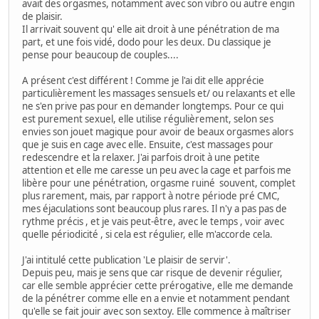
avait des orgasmes, notamment avec son vibro ou autre engin
de plaisir.
Il arrivait souvent qu' elle ait droit à une pénétration de ma
part, et une fois vidé, dodo pour les deux. Du classique je
pense pour beaucoup de couples....
A présent c'est différent ! Comme je l'ai dit elle apprécie
particulièrement les massages sensuels et/ ou relaxants et elle
ne s'en prive pas pour en demander longtemps. Pour ce qui
est purement sexuel, elle utilise régulièrement, selon ses
envies son jouet magique pour avoir de beaux orgasmes alors
que je suis en cage avec elle. Ensuite, c'est massages pour
redescendre et la relaxer. J'ai parfois droit à une petite
attention et elle me caresse un peu avec la cage et parfois me
libère pour une pénétration, orgasme ruiné souvent, complet
plus rarement, mais, par rapport à notre période pré CMC,
mes éjaculations sont beaucoup plus rares. Il n'y a pas pas de
rythme précis , et je vais peut-être, avec le temps , voir avec
quelle périodicité , si cela est régulier, elle m'accorde cela.
J'ai intitulé cette publication 'Le plaisir de servir'.
Depuis peu, mais je sens que car risque de devenir régulier,
car elle semble apprécier cette prérogative, elle me demande
de la pénétrer comme elle en a envie et notamment pendant
qu'elle se fait jouir avec son sextoy. Elle commence à maîtriser