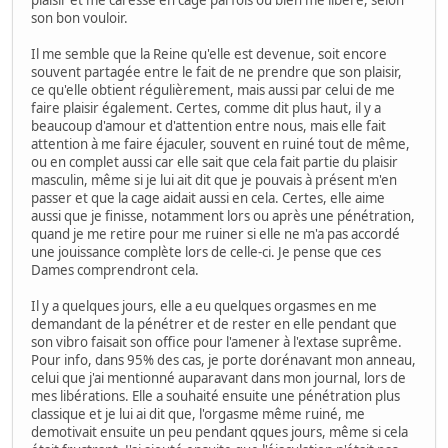
son bon vouloir.
Il me semble que la Reine qu'elle est devenue, soit encore
souvent partagée entre le fait de ne prendre que son plaisir,
ce qu'elle obtient régulièrement, mais aussi par celui de me
faire plaisir également. Certes, comme dit plus haut, il y a
beaucoup d'amour et d'attention entre nous, mais elle fait
attention à me faire éjaculer, souvent en ruiné tout de même,
ou en complet aussi car elle sait que cela fait partie du plaisir
masculin, même si je lui ait dit que je pouvais à présent m'en
passer et que la cage aidait aussi en cela. Certes, elle aime
aussi que je finisse, notamment lors ou après une pénétration,
quand je me retire pour me ruiner si elle ne m'a pas accordé
une jouissance complète lors de celle-ci. Je pense que ces
Dames comprendront cela.
Il y a quelques jours, elle a eu quelques orgasmes en me
demandant de la pénétrer et de rester en elle pendant que
son vibro faisait son office pour l'amener à l'extase suprême.
Pour info, dans 95% des cas, je porte dorénavant mon anneau,
celui que j'ai mentionné auparavant dans mon journal, lors de
mes libérations. Elle a souhaité ensuite une pénétration plus
classique et je lui ai dit que, l'orgasme même ruiné, me
demotivait ensuite un peu pendant qques jours, même si cela