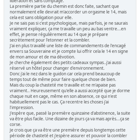
libération et sans comptage.
La première partie du chemin est donc faite, sachant que
normalement elle devrait m'accorder un orgasme le 14, mais
cela est sans obligation pour elle.
Je ne sais pas si c'est psychologique, mais parfois, je ne saurais
vraiment expliquer, ça me travaille un peu au bas ventre...en
effet, je pense régulièrement au 14 que je prépare
secrètement pour l'etonner et la combler.
J'ai en plus travaillé une liste de commandements de l'encagé
envers sa Souveraine et je compte lui offrir cela le 14 en signe
de mon amour et de ma dévotion.
Je cherche également des petits cadeaux sympas..j'ai aussi
réservé un hôtel pour changer d'environnement.
Donc j'ai le nez dans le guidon car cela prend beaucoup de
temps tout de même pour faire quelque chose de bien.
Mais du coup la chasteté me travaille et ne m'apaise pas
vraiment.. Heureusement qu'elle a aussi accepté que je dorme
chaque nuit en cage, même en son absence, ce qui n'est
habituellement pas le cas. Ça recentre les choses j'ai
l'impression.
J'espère que, passé la première quinzaine d'abstinence, la suite
va être plus facile. Une dizaine de jours ça va mais après...ça se
corse.
Je crois que ça va être une première depuis longtemps cette
période de chasteté et j'espère assurer et pouvoir la combler