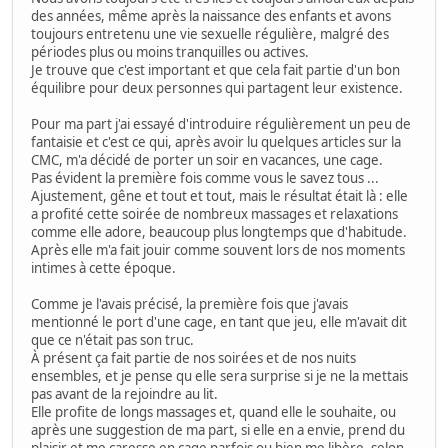
des années, même après la naissance des enfants et avons
toujours entretenu une vie sexuelle régulière, malgré des
périodes plus ou moins tranquilles ou actives.
Je trouve que c'est important et que cela fait partie d'un bon
équilibre pour deux personnes qui partagent leur existence.
Pour ma part j'ai essayé d'introduire régulièrement un peu de
fantaisie et c'est ce qui, après avoir lu quelques articles sur la
CMC, m'a décidé de porter un soir en vacances, une cage.
Pas évident la première fois comme vous le savez tous ...
Ajustement, gêne et tout et tout, mais le résultat était là : elle
a profité cette soirée de nombreux massages et relaxations
comme elle adore, beaucoup plus longtemps que d'habitude.
Après elle m'a fait jouir comme souvent lors de nos moments
intimes à cette époque.
Comme je l'avais précisé, la première fois que j'avais
mentionné le port d'une cage, en tant que jeu, elle m'avait dit
que ce n'était pas son truc.
À présent ça fait partie de nos soirées et de nos nuits
ensembles, et je pense qu elle sera surprise si je ne la mettais
pas avant de la rejoindre au lit.
Elle profite de longs massages et, quand elle le souhaite, ou
après une suggestion de ma part, si elle en a envie, prend du
plaisir et me caresse en cage parfois ou bien me libère, selon