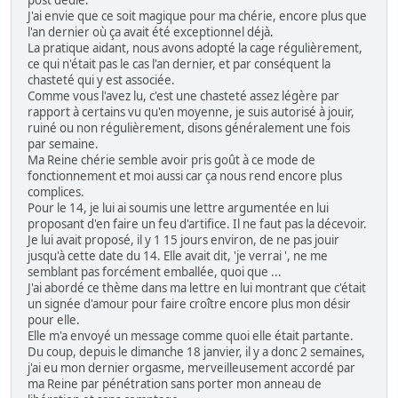
J'ai envie que ce soit magique pour ma chérie, encore plus que
l'an dernier où ça avait été exceptionnel déjà.
La pratique aidant, nous avons adopté la cage régulièrement,
ce qui n'était pas le cas l'an dernier, et par conséquent la
chasteté qui y est associée.
Comme vous l'avez lu, c'est une chasteté assez légère par
rapport à certains vu qu'en moyenne, je suis autorisé à jouir,
ruiné ou non régulièrement, disons généralement une fois
par semaine.
Ma Reine chérie semble avoir pris goût à ce mode de
fonctionnement et moi aussi car ça nous rend encore plus
complices.
Pour le 14, je lui ai soumis une lettre argumentée en lui
proposant d'en faire un feu d'artifice. Il ne faut pas la décevoir.
Je lui avait proposé, il y 1 15 jours environ, de ne pas jouir
jusqu'à cette date du 14. Elle avait dit, 'je verrai ', ne me
semblant pas forcément emballée, quoi que ...
J'ai abordé ce thème dans ma lettre en lui montrant que c'était
un signée d'amour pour faire croître encore plus mon désir
pour elle.
Elle m'a envoyé un message comme quoi elle était partante.
Du coup, depuis le dimanche 18 janvier, il y a donc 2 semaines,
j'ai eu mon dernier orgasme, merveilleusement accordé par
ma Reine par pénétration sans porter mon anneau de