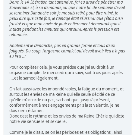
Donc, le 14, libération tant attendue, j'ai eu droit de pénétrer ma
Souveraine et, à sa demande, vu que notre fin de semaine devait
se terminer Dimanche soir, je me suis retiré pour être ruiné. Je
peux dire que cette fois, le ruinage était réussi vu que j'étais bien
frustré et que mon envie de jouir entièrement demeurait quasi
intacte pendant les minutes qui ont suivi. Après le pression est
retombée.
Finalement le Dimanche, pas en grande forme et tous deux
fatigués. Du coup, l'orgasme complet qui devait avoir lieu n'a pas
eu lieu ..."
Pour compléter cela, je vous précise que j'ai eu droit à un
orgasme complet le mercredi qui a suivi, soit trois jours après
....et le samedi également.
On fait aussi avec les impondérables, la fatigue du moment, et
surtout les envies de ma Reine qui elle seule décidé de ce
qu'elle m'accorde ou pas, sachant que, jusqu'à présent,
conformément à mes engagements pris la st Valentin, je ne
dois rien réclamer.
Donc c'est le rythme et les envies de ma Reine Chérie qui dicte
notre vie sensuelle et sexuelle.
Comme je le disais, selon les périodes et les obligations , ainsi