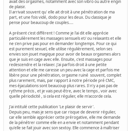
avait des orgasmes, notamment avec son vibro ou autre engin
de plaisir.
Il arrivait souvent qu' elle ait droit à une pénétration de ma
part, et une fois vidé, dodo pour les deux. Du classique je
pense pour beaucoup de couples....
A présent c'est différent ! Comme je l'ai dit elle apprécie
particulièrement les massages sensuels et/ ou relaxants et elle
ne s'en prive pas pour en demander longtemps. Pour ce qui
est purement sexuel, elle utilise régulièrement, selon ses
envies son jouet magique pour avoir de beaux orgasmes alors
que je suis en cage avec elle. Ensuite, c'est massages pour
redescendre et la relaxer. J'ai parfois droit à une petite
attention et elle me caresse un peu avec la cage et parfois me
libère pour une pénétration, orgasme ruiné souvent, complet
plus rarement, mais, par rapport à notre période pré CMC,
mes éjaculations sont beaucoup plus rares. Il n'y a pas pas de
rythme précis , et je vais peut-être, avec le temps , voir avec
quelle périodicité , si cela est régulier, elle m'accorde cela.
J'ai intitulé cette publication 'Le plaisir de servir'.
Depuis peu, mais je sens que car risque de devenir régulier,
car elle semble apprécier cette prérogative, elle me demande
de la pénétrer comme elle en a envie et notamment pendant
qu'elle se fait jouir avec son sextoy. Elle commence à maîtriser