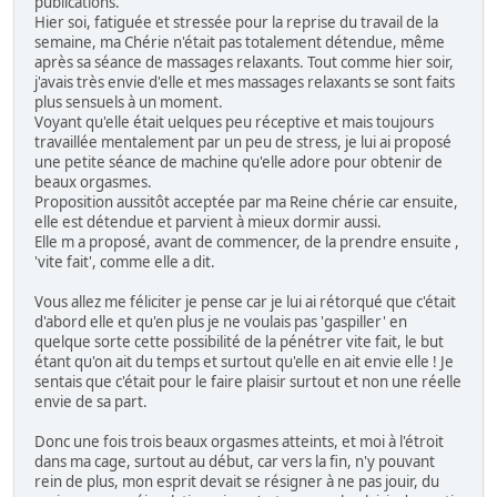
publications.
Hier soi, fatiguée et stressée pour la reprise du travail de la
semaine, ma Chérie n'était pas totalement détendue, même
après sa séance de massages relaxants. Tout comme hier soir,
j'avais très envie d'elle et mes massages relaxants se sont faits
plus sensuels à un moment.
Voyant qu'elle était uelques peu réceptive et mais toujours
travaillée mentalement par un peu de stress, je lui ai proposé
une petite séance de machine qu'elle adore pour obtenir de
beaux orgasmes.
Proposition aussitôt acceptée par ma Reine chérie car ensuite,
elle est détendue et parvient à mieux dormir aussi.
Elle m a proposé, avant de commencer, de la prendre ensuite ,
'vite fait', comme elle a dit.
Vous allez me féliciter je pense car je lui ai rétorqué que c'était
d'abord elle et qu'en plus je ne voulais pas 'gaspiller' en
quelque sorte cette possibilité de la pénétrer vite fait, le but
étant qu'on ait du temps et surtout qu'elle en ait envie elle ! Je
sentais que c'était pour le faire plaisir surtout et non une réelle
envie de sa part.
Donc une fois trois beaux orgasmes atteints, et moi à l'étroit
dans ma cage, surtout au début, car vers la fin, n'y pouvant
rein de plus, mon esprit devait se résigner à ne pas jouir, du