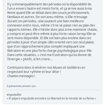
Il y a immanquablement des périodes où la disponibilité de
l'un.e envers l'autre est moins forte, et ça arrive aussi à ma
Reine quand Elle se débat dans des soucis professionnels,
familiaux et autres. De son aveu même, si Elle m'encage
durant ces périodes, cela soutient une bien meilleure
connexion entre nous, même s'il ne se passe rien au plan des
rapports intimes. Elle n'hésite donc plus à me maintenir chaste,
y compris et peut-être même à plus forte raison lorsqu'Elle se
sent moins disponible. Et Elle est bien plus encline dans ces
périodes à jouir d'un simple câlin orienté vers son seul plaisir,
que d'un rapprochement plus complet impliquant une
libération et une plus forte charge psychologique pour Elle.
Dans cette situation, « c'est ma frustration qui lui donne de
l'énergie » plutôt, à l'en croire...
Continuons donc à vénérer nos Muses et Geôlières en
respectant leur rythme et leur désir !
Chastes messages !
3 personnes
aiment ceci.
enjauladito
« El pàjaro enjaulado encontra su libertad en la mirada de su Reina »