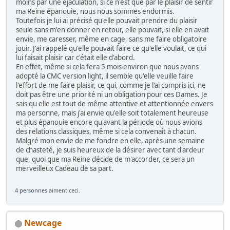
moins par une éjaculation, si ce n'est que par le plaisir de sentir
ma Reine épanouie, nous nous sommes endormis.
Toutefois je lui ai précisé qu'elle pouvait prendre du plaisir
seule sans m'en donner en retour, elle pouvait, si elle en avait
envie, me caresser, même en cage, sans me faire obligatoire
jouir. J'ai rappelé qu'elle pouvait faire ce qu'elle voulait, ce qui
lui faisait plaisir car c'était elle d'abord.
En effet, même si cela fera 5 mois environ que nous avons
adopté la CMC version light, il semble qu'elle veuille faire
l'effort de me faire plaisir, ce qui, comme je l'ai compris ici, ne
doit pas être une priorité ni un obligation pour ces Dames. Je
sais qu elle est tout de même attentive et attentionnée envers
ma personne, mais j'ai envie qu'elle soit totalement heureuse
et plus épanouie encore qu'avant la période où nous avions
des relations classiques, même si cela convenait à chacun.
Malgré mon envie de me fondre en elle, après une semaine
de chasteté, je suis heureux de la désirer avec tant d'ardeur
que, quoi que ma Reine décide de m'accorder, ce sera un
merveilleux Cadeau de sa part.
4 personnes
aiment ceci.
Newcage