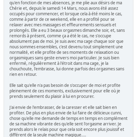
qu'en fonction de mes absences, je me plie aux désirs de ma
Chérie et, depuis le samedi 14 Mars, nous avons été assez
occupés pour commencer, et lorsque cela à été moins le cas,
comme à partir de ce weekend, elle en a profité pour se
relaxer avec mes massages et effleurements sensuels et
prolongés. Elle a eu 3 beaux orgasmes dimanche soir, et, sans
remords à présent, comme ça a été le cas, ne s'occupe
absolument pas de moi. Je suis avec ma cage chaque soir que
nous sommes ensembles, c'est devenu tout simplement une
normalité, et elle profite de ses moments de relaxation ou
orgasmiques sans geste envers moi particulier. Je suis bien
enfermé, régulièrement à l'étroit dans ma cage, je la
chouchoute, l'embrasse, lui donne parfois des orgasmes sans
rien en retour.
Elle sait qu'elle n'a pas besoin de s'occuper de moi et profite
pleinement de ces moments, exclusivement pour elle où je
prends seulement du plaisir à lui en procurer.
J'ai envie de l'embrasser, de la caresser et elle sait bien en
profiter. De plus en plus envie de lui faire de délicieux cunni,
chose qu'elle me demande de temps en temps en complément
de sa machine vibrante des qu'elle sent l'orgasme arriver. Je
prends alors le relais pour que cela soit encore plus jouissif et
différent de la seule machine magique....