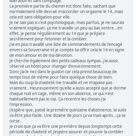
libération et sans comptage.
La première partie du chemin est donc faite, sachant que
normalement elle devrait m'accorder un orgasme le 14, mais
cela est sans obligation pour elle.
Je ne sais pas si c'est psychologique, mais parfois, je ne saurais
vraiment expliquer, ça me travaille un peu au bas ventre...en
effet, je pense régulièrement au 14 que je prépare
secrètement pour l'etonner et la combler.
J'ai en plus travaillé une liste de commandements de l'encagé
envers sa Souveraine et je compte lui offrir cela le 14 en signe
de mon amour et de ma dévotion.
Je cherche également des petits cadeaux sympas..j'ai aussi
réservé un hôtel pour changer d'environnement.
Donc j'ai le nez dans le guidon car cela prend beaucoup de
temps tout de même pour faire quelque chose de bien.
Mais du coup la chasteté me travaille et ne m'apaise pas
vraiment.. Heureusement qu'elle a aussi accepté que je dorme
chaque nuit en cage, même en son absence, ce qui n'est
habituellement pas le cas. Ça recentre les choses j'ai
l'impression.
J'espère que, passé la première quinzaine d'abstinence, la suite
va être plus facile. Une dizaine de jours ça va mais après...ça se
corse.
Je crois que ça va être une première depuis longtemps cette
période de chasteté et j'espère assurer et pouvoir la combler