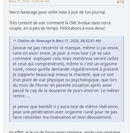
Mars 31, 2026, 10:08:46 AM
#79
Merci Newcage pour cette mise à jour de ton journal.
Très content de voir comment la CMC évolue dans votre
couple, en si peu de temps. Félicitations à vous deux!
Citation de: Newcage le Mars 31, 2026, 08:42:01 AM
J'avoue ne pas ressentir le manque, même si j'ai envie,
sans en avoir envie, je jouir à mon tour ( je ne sais
comment expliquer cela mais nombreux seront celles
et ceux qui comprendront), même si c'est un orgasme
ruiné, chose qu'elle demande régulièrement à présent.
Je supporte beaucoup mieux la chasteté, que ce soit
d'un point de vue physique ou psychologique, que lors
du mois de Février en pareille situation après avoir
passé le cap de la douzaine de jours environ. Le métier
rentre....
Je pense que bientôt il y aura tout de même libération,
pour une pénétration avec orgasme ruiné pour ne pas
faire retomber ma motivation et mon dévouement.
En effet, je le vis de façon assez similaire, après une vingtaine