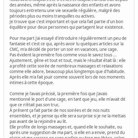
des années, même après la naissance des enfants et avons
toujours entretenu une vie sexuelle régulière, malgré des
périodes plus ou moins tranquilles ou actives.
Je trouve que c'est important et que cela fait partie d'un bon
équilibre pour deux personnes qui partagent leur existence.
Pour ma part j'ai essayé d'introduire régulièrement un peu de
fantaisie et c'est ce qui, après avoir lu quelques articles sur la
CMC, m'a décidé de porter un soir en vacances, une cage.
Pas évident la première fois comme vous le savez tous ...
Ajustement, gêne et tout et tout, mais le résultat était là : elle
a profité cette soirée de nombreux massages et relaxations
comme elle adore, beaucoup plus longtemps que d'habitude.
Après elle m'a fait jouir comme souvent lors de nos moments
intimes à cette époque.
Comme je l'avais précisé, la première fois que j'avais
mentionné le port d'une cage, en tant que jeu, elle m'avait dit
que ce n'était pas son truc.
À présent ça fait partie de nos soirées et de nos nuits
ensembles, et je pense qu elle sera surprise si je ne la mettais
pas avant de la rejoindre au lit.
Elle profite de longs massages et, quand elle le souhaite, ou
après une suggestion de ma part, si elle en a envie, prend du
plaisir et me caresse en cage parfois ou bien me libère, selon