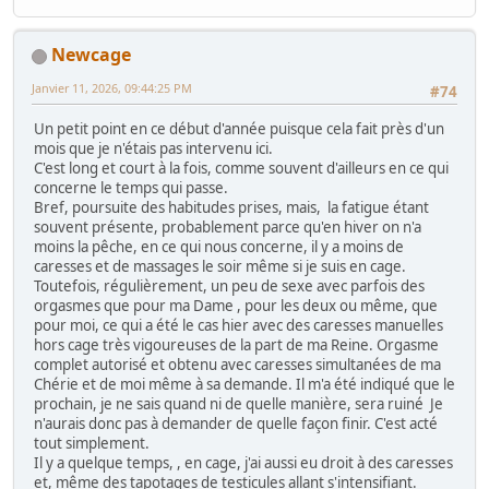
Newcage
Janvier 11, 2026, 09:44:25 PM
#74
Un petit point en ce début d'année puisque cela fait près d'un
mois que je n'étais pas intervenu ici.
C'est long et court à la fois, comme souvent d'ailleurs en ce qui
concerne le temps qui passe.
Bref, poursuite des habitudes prises, mais, la fatigue étant
souvent présente, probablement parce qu'en hiver on n'a
moins la pêche, en ce qui nous concerne, il y a moins de
caresses et de massages le soir même si je suis en cage.
Toutefois, régulièrement, un peu de sexe avec parfois des
orgasmes que pour ma Dame , pour les deux ou même, que
pour moi, ce qui a été le cas hier avec des caresses manuelles
hors cage très vigoureuses de la part de ma Reine. Orgasme
complet autorisé et obtenu avec caresses simultanées de ma
Chérie et de moi même à sa demande. Il m'a été indiqué que le
prochain, je ne sais quand ni de quelle manière, sera ruiné Je
n'aurais donc pas à demander de quelle façon finir. C'est acté
tout simplement.
Il y a quelque temps, , en cage, j'ai aussi eu droit à des caresses
et, même des tapotages de testicules allant s'intensifiant.