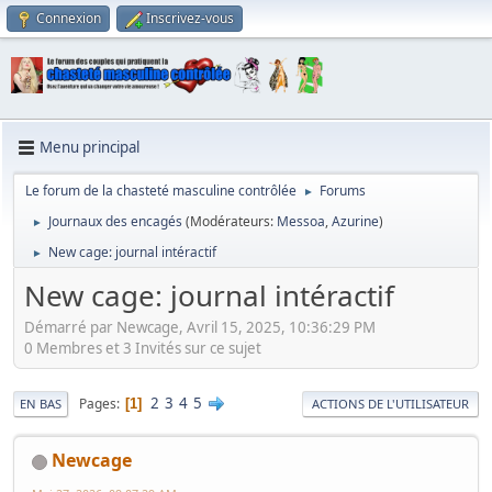
Connexion
Inscrivez-vous
Menu principal
Le forum de la chasteté masculine contrôlée
Forums
►
Journaux des encagés
(Modérateurs:
Messoa
,
Azurine
)
►
New cage: journal intéractif
►
New cage: journal intéractif
Démarré par Newcage, Avril 15, 2025, 10:36:29 PM
0 Membres et 3 Invités sur ce sujet
2
3
4
5
Pages
1
EN BAS
ACTIONS DE L'UTILISATEUR
Newcage