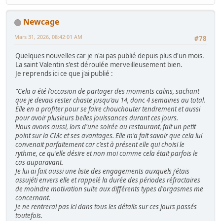
Newcage
Mars 31, 2026, 08:42:01 AM
#78
Quelques nouvelles car je n'ai pas publié depuis plus d'un mois.
La saint Valentin s'est déroulée merveilleusement bien.
Je reprends ici ce que j'ai publié :
"Cela a été l'occasion de partager des moments calins, sachant
que je devais rester chaste jusqu'au 14, donc 4 semaines au total.
Elle en a profiter pour se faire chouchouter tendrement et aussi
pour avoir plusieurs belles jouissances durant ces jours.
Nous avons aussi, lors d'une soirée au restaurant, fait un petit
point sur la CMc et ses avantages. Elle m'a fait savoir que cela lui
convenait parfaitement car c'est à présent elle qui choisi le
rythme, ce qu'elle désire et non moi comme cela était parfois le
cas auparavant.
Je lui ai fait aussi une liste des engagements auxquels j'étais
assujéti envers elle et rappelé la durée des périodes réfractaires
de moindre motivation suite aux différents types d'orgasmes me
concernant.
Je ne rentrerai pas ici dans tous les détails sur ces jours passés
toutefois.