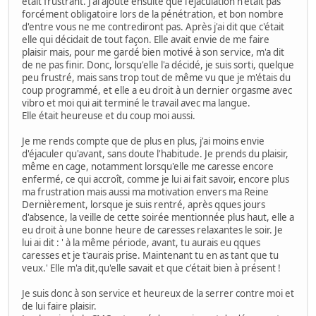
était frustrant. J'ai ajouté ensuite que l'éjaculation n'était pas
forcément obligatoire lors de la pénétration, et bon nombre
d'entre vous ne me contrediront pas. Après j'ai dit que c'était
elle qui décidait de tout façon. Elle avait envie de me faire
plaisir mais, pour me gardé bien motivé à son service, m'a dit
de ne pas finir. Donc, lorsqu'elle l'a décidé, je suis sorti, quelque
peu frustré, mais sans trop tout de même vu que je m'étais du
coup programmé, et elle a eu droit à un dernier orgasme avec
vibro et moi qui ait terminé le travail avec ma langue.
Elle était heureuse et du coup moi aussi.
Je me rends compte que de plus en plus, j'ai moins envie
d'éjaculer qu'avant, sans doute l'habitude. Je prends du plaisir,
même en cage, notamment lorsqu'elle me caresse encore
enfermé, ce qui accroît, comme je lui ai fait savoir, encore plus
ma frustration mais aussi ma motivation envers ma Reine
Dernièrement, lorsque je suis rentré, après qques jours
d'absence, la veille de cette soirée mentionnée plus haut, elle a
eu droit à une bonne heure de caresses relaxantes le soir. Je
lui ai dit : ' à la même période, avant, tu aurais eu qques
caresses et je t'aurais prise. Maintenant tu en as tant que tu
veux.' Elle m'a dit,qu'elle savait et que c'était bien à présent !
Je suis donc à son service et heureux de la serrer contre moi et
de lui faire plaisir.