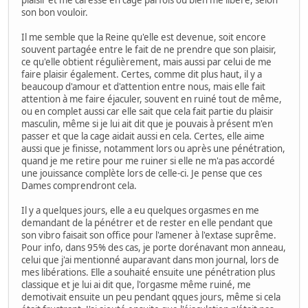
son bon vouloir.
Il me semble que la Reine qu'elle est devenue, soit encore
souvent partagée entre le fait de ne prendre que son plaisir,
ce qu'elle obtient régulièrement, mais aussi par celui de me
faire plaisir également. Certes, comme dit plus haut, il y a
beaucoup d'amour et d'attention entre nous, mais elle fait
attention à me faire éjaculer, souvent en ruiné tout de même,
ou en complet aussi car elle sait que cela fait partie du plaisir
masculin, même si je lui ait dit que je pouvais à présent m'en
passer et que la cage aidait aussi en cela. Certes, elle aime
aussi que je finisse, notamment lors ou après une pénétration,
quand je me retire pour me ruiner si elle ne m'a pas accordé
une jouissance complète lors de celle-ci. Je pense que ces
Dames comprendront cela.
Il y a quelques jours, elle a eu quelques orgasmes en me
demandant de la pénétrer et de rester en elle pendant que
son vibro faisait son office pour l'amener à l'extase suprême.
Pour info, dans 95% des cas, je porte dorénavant mon anneau,
celui que j'ai mentionné auparavant dans mon journal, lors de
mes libérations. Elle a souhaité ensuite une pénétration plus
classique et je lui ai dit que, l'orgasme même ruiné, me
demotivait ensuite un peu pendant qques jours, même si cela