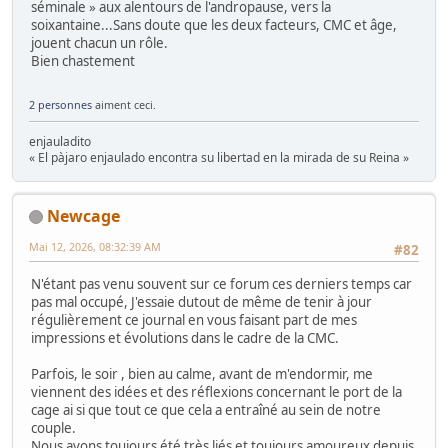
séminale » aux alentours de l'andropause, vers la
soixantaine...Sans doute que les deux facteurs, CMC et âge,
jouent chacun un rôle.
Bien chastement
2 personnes
aiment ceci.
enjauladito
« El pàjaro enjaulado encontra su libertad en la mirada de su Reina »
Newcage
Mai 12, 2026, 08:32:39 AM
#82
N'étant pas venu souvent sur ce forum ces derniers temps car
pas mal occupé, J'essaie dutout de même de tenir à jour
régulièrement ce journal en vous faisant part de mes
impressions et évolutions dans le cadre de la CMC.
Parfois, le soir , bien au calme, avant de m'endormir, me
viennent des idées et des réflexions concernant le port de la
cage ai si que tout ce que cela a entraîné au sein de notre
couple.
Nous avons toujours été très liés et toujours amoureux depuis