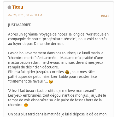
Titou
Mai 26, 2023, 08:26:08 AM
#842
JUST MARRIED
Après un agréable "voyage de noces" le long de l'Adriatique en
compagnie de notre "progéniture-témoin", nous voici rentrés
au foyer depuis Dimanche dernier.
Pas de bouleversement dans nos routines, Le lundi matin la
"chambre morte" s'est animée... Madame m'a gratifié d'une
masturbation éclair, me chevauchant nue, devant mes yeux
remplis du désir d'en découdre.
Elle m'a fait gicler jusqu'aux oreilles
, sous mes râles
pathétiques de petit mâle, bien faible pour résister à ce
"traitement de faveur"...
"Allez il fait beau il faut profiter, je me lève maintenant"
Les yeux embrumés, tout dégoulinant de mon jus, J'ai juste le
temps de voir disparaître sa jolie paire de fesses hors de la
chambre
Un peu plus tard dans la matinée je lui ai déposé la clé de mon