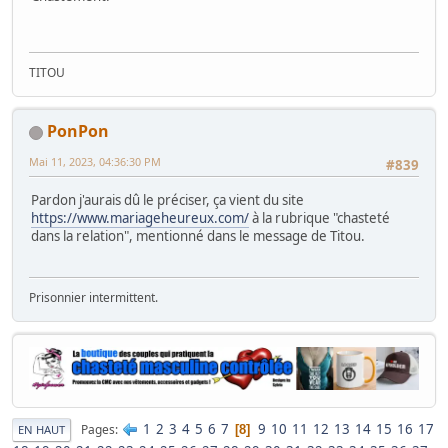
TITOU
PonPon
Mai 11, 2023, 04:36:30 PM
#839
Pardon j'aurais dû le préciser, ça vient du site
https://www.mariageheureux.com/
à la rubrique "chasteté
dans la relation", mentionné dans le message de Titou.
Prisonnier intermittent.
1
2
3
4
5
6
7
9
10
11
12
13
14
15
16
17
Pages
8
EN HAUT