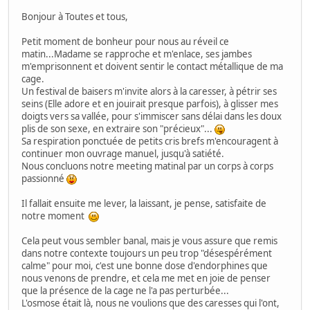
Bonjour à Toutes et tous,
Petit moment de bonheur pour nous au réveil ce
matin...Madame se rapproche et m'enlace, ses jambes
m'emprisonnent et doivent sentir le contact métallique de ma
cage.
Un festival de baisers m'invite alors à la caresser, à pétrir ses
seins (Elle adore et en jouirait presque parfois), à glisser mes
doigts vers sa vallée, pour s'immiscer sans délai dans les doux
plis de son sexe, en extraire son "précieux"...
Sa respiration ponctuée de petits cris brefs m'encouragent à
continuer mon ouvrage manuel, jusqu'à satiété.
Nous concluons notre meeting matinal par un corps à corps
passionné
Il fallait ensuite me lever, la laissant, je pense, satisfaite de
notre moment
Cela peut vous sembler banal, mais je vous assure que remis
dans notre contexte toujours un peu trop "désespérément
calme" pour moi, c'est une bonne dose d'endorphines que
nous venons de prendre, et cela me met en joie de penser
que la présence de la cage ne l'a pas perturbée...
L'osmose était là, nous ne voulions que des caresses qui l'ont,