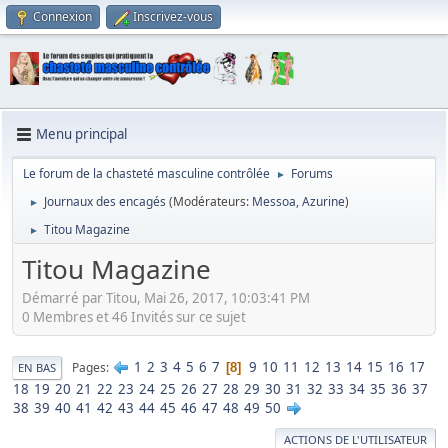
Connexion
Inscrivez-vous
Menu principal
Le forum de la chasteté masculine contrôlée
Forums
►
Journaux des encagés
(Modérateurs:
Messoa
,
Azurine
)
►
Titou Magazine
►
Titou Magazine
Démarré par Titou, Mai 26, 2017, 10:03:41 PM
0 Membres et 46 Invités sur ce sujet
1
2
3
4
5
6
7
9
10
11
12
13
14
15
16
17
Pages
8
EN BAS
18
19
20
21
22
23
24
25
26
27
28
29
30
31
32
33
34
35
36
37
38
39
40
41
42
43
44
45
46
47
48
49
50
ACTIONS DE L'UTILISATEUR