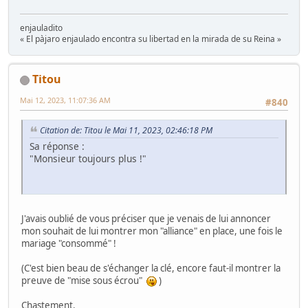
enjauladito
« El pàjaro enjaulado encontra su libertad en la mirada de su Reina »
Titou
Mai 12, 2023, 11:07:36 AM
#840
Citation de: Titou le Mai 11, 2023, 02:46:18 PM
Sa réponse :
"Monsieur toujours plus !"
J'avais oublié de vous préciser que je venais de lui annoncer
mon souhait de lui montrer mon "alliance" en place, une fois le
mariage "consommé" !
(C'est bien beau de s'échanger la clé, encore faut-il montrer la
preuve de "mise sous écrou"
)
Chastement.