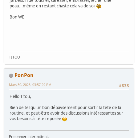
j'ai besoin de toucher, caresser, embrasser, lécher une
peau...même en restant chaste cela va de soi
Bon WE
TITOU
PonPon
Mars 30, 2023, 03:57:29 PM
#833
Hello Titou,
Rien de tel qu'un bon dépaysement pour sortir la tête de la
routine, et peut-être avoir des discussions intéressantes sur
vos besoins à tête reposée
Prisonnier intermittent.