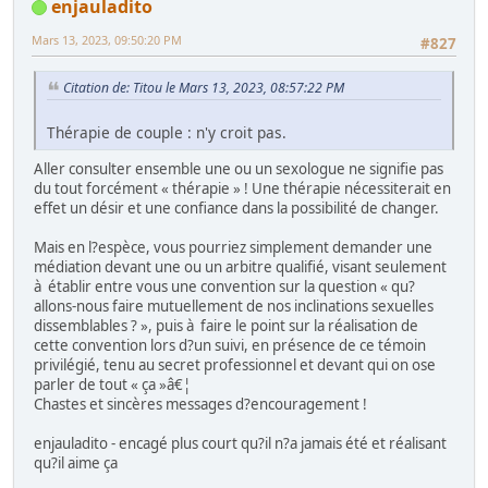
enjauladito
Mars 13, 2023, 09:50:20 PM
#827
Citation de: Titou le Mars 13, 2023, 08:57:22 PM
Thérapie de couple : n'y croit pas.
Aller consulter ensemble une ou un sexologue ne signifie pas
du tout forcément « thérapie » ! Une thérapie nécessiterait en
effet un désir et une confiance dans la possibilité de changer.
Mais en l?espèce, vous pourriez simplement demander une
médiation devant une ou un arbitre qualifié, visant seulement
à établir entre vous une convention sur la question « qu?
allons-nous faire mutuellement de nos inclinations sexuelles
dissemblables ? », puis à faire le point sur la réalisation de
cette convention lors d?un suivi, en présence de ce témoin
privilégié, tenu au secret professionnel et devant qui on ose
parler de tout « ça »â€¦
Chastes et sincères messages d?encouragement !
enjauladito - encagé plus court qu?il n?a jamais été et réalisant
qu?il aime ça