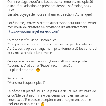
Oui, il ne s'agit plus d'une fastueuse cérémonie, mais plutôt
d'une régularisation en présence des seuls témoins, nos 2
Filles.
Ensuite, voyage de noces en famille, direction l'Adriatique!
Côté intime, j'en avais profité auparavant pour lui renouveller
mes vœux de chasteté en l'invitant à lire attentivement
https://www.mariageheureux.com/
Sa réponse fût, un peu laconique:
"Bon j ai tout lu. Je comprends que c est un peu ton alliance.
Après, pas trop de changement je te donne la clé les vendredi
et tu me la rends le lundi matin"
Ce à quoi je lui avais répondu,faisant allusion aux jeu de
"taquineries" et autre "Tease" recommandés :
"Et plus si entente ?
"
Sa réponse :
"Monsieur toujours plus !"
Le décor est planté. Plus que jamais je devrai me satisfaire de
ce qu'Elle peut m'offrir, ne pas demander plus, me sentir
heureux qu'Elle puisse accepter mon encagement pour le
meilleur et non le pire