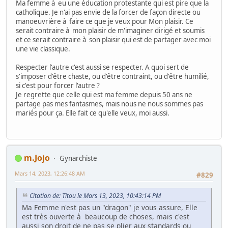
Ma femme à eu une éducation protestante qui est pire que la
catholique. Je n'ai pas envie de la forcer de façon directe ou
manoeuvrière à faire ce que je veux pour Mon plaisir. Ce
serait contraire à mon plaisir de m'imaginer dirigé et soumis
et ce serait contraire à son plaisir qui est de partager avec moi
une vie classique.
Respecter l'autre c'est aussi se respecter. A quoi sert de
s'imposer d'être chaste, ou d'être contraint, ou d'être humilié,
si c'est pour forcer l'autre ?
Je regrette que celle qui est ma femme depuis 50 ans ne
partage pas mes fantasmes, mais nous ne nous sommes pas
mariés pour ça. Elle fait ce qu'elle veux, moi aussi.
m.Jojo
Gynarchiste
Mars 14, 2023, 12:26:48 AM
#829
Citation de: Titou le Mars 13, 2023, 10:43:14 PM
Ma Femme n'est pas un "dragon" je vous assure, Elle
est très ouverte à beaucoup de choses, mais c'est
aussi son droit de ne pas se plier aux standards ou