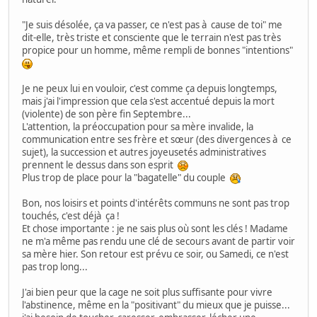
"Je suis désolée, ça va passer, ce n'est pas à cause de toi" me
dit-elle, très triste et consciente que le terrain n'est pas très
propice pour un homme, même rempli de bonnes "intentions"
Je ne peux lui en vouloir, c'est comme ça depuis longtemps,
mais j'ai l'impression que cela s'est accentué depuis la mort
(violente) de son père fin Septembre...
L'attention, la préoccupation pour sa mère invalide, la
communication entre ses frère et sœur (des divergences à ce
sujet), la succession et autres joyeusetés administratives
prennent le dessus dans son esprit
Plus trop de place pour la "bagatelle" du couple
Bon, nos loisirs et points d'intérêts communs ne sont pas trop
touchés, c'est déjà ça !
Et chose importante : je ne sais plus où sont les clés ! Madame
ne m'a même pas rendu une clé de secours avant de partir voir
sa mère hier. Son retour est prévu ce soir, ou Samedi, ce n'est
pas trop long...
J'ai bien peur que la cage ne soit plus suffisante pour vivre
l'abstinence, même en la "positivant" du mieux que je puisse...