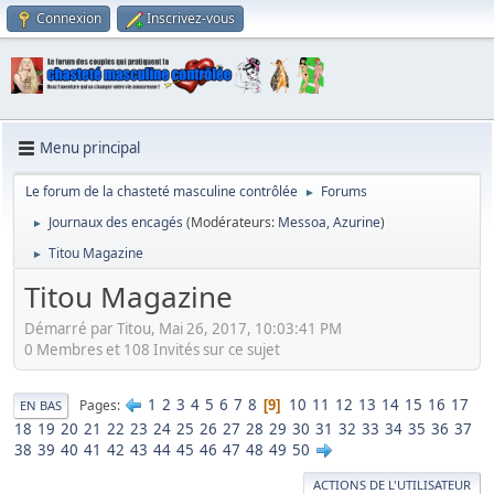
Connexion
Inscrivez-vous
Menu principal
Le forum de la chasteté masculine contrôlée
Forums
►
Journaux des encagés
(Modérateurs:
Messoa
,
Azurine
)
►
Titou Magazine
►
Titou Magazine
Démarré par Titou, Mai 26, 2017, 10:03:41 PM
0 Membres et 108 Invités sur ce sujet
1
2
3
4
5
6
7
8
10
11
12
13
14
15
16
17
Pages
9
EN BAS
18
19
20
21
22
23
24
25
26
27
28
29
30
31
32
33
34
35
36
37
38
39
40
41
42
43
44
45
46
47
48
49
50
ACTIONS DE L'UTILISATEUR