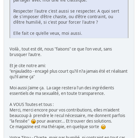
Respecter l'autre c'est aussi se respecter. A quoi sert
de s'imposer d'être chaste, ou d'être contraint, ou
d'être humilié, si c'est pour forcer l'autre ?
Elle fait ce qu'elle veux, moi aussi.
Voilà , tout est dit, nous "faisons" ce que l'on veut, sans
brusquer l'autre.
Et je cite notre ami:
"enjauladito - encagé plus court qu?il n?a jamais été et réalisant
qu?il aime ça"
Moi aussi j'aime ça. La cage restera l'un des ingrédients
essentiels de ma sexualité, en toute transparence.
A VOUS Toutes et tous :
Merci, merci encore pour vos contributions, elles m'aident
beaucoup à prendre le recul nécessaire, me donnent parfois
"la fessée"
pour avancer... Et trouver des solutions.
Ce magazine est ma thérapie, en quelque sorte
Votre Titou - Chaste, mais pas humilié, ni contraint en tout cas.