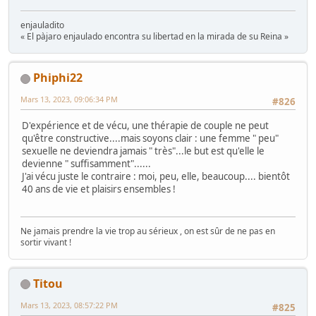
enjauladito
« El pàjaro enjaulado encontra su libertad en la mirada de su Reina »
Phiphi22
Mars 13, 2023, 09:06:34 PM
#826
D'expérience et de vécu, une thérapie de couple ne peut
qu'être constructive....mais soyons clair : une femme " peu"
sexuelle ne deviendra jamais " très"...le but est qu'elle le
devienne " suffisamment"......
J'ai vécu juste le contraire : moi, peu, elle, beaucoup.... bientôt
40 ans de vie et plaisirs ensembles !
Ne jamais prendre la vie trop au sérieux , on est sûr de ne pas en
sortir vivant !
Titou
Mars 13, 2023, 08:57:22 PM
#825