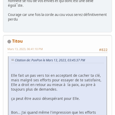
honnête se fou de vos envies et qui donc est une belle
égoà¯ste.
Courage car une fois la corde au cou vous serez définitivement
perdu
Titou
Mars 13, 2023, 06:41:10 PM
#822
Citation de: PonPon le Mars 13, 2023, 03:45:37 PM
Elle fait un pas vers toi en acceptant de cacher ta clé,
mais malgré ses efforts pour essayer de te satisfaire,
Elle a droit en retour au mieux à la paix, au pire à
toujours plus de demandes.
ça peut être aussi désespérant pour Elle.
Bon... J'ai quand même l'impression que les efforts