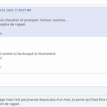
rs 03, 2023, 11:56:57 AM
son chevalier et pratiquer l'amour courtois...
piqûre de rappel.
u,
 et comme tu l'as évoqué ici récemment:
x".
.
ge mais n'est pas joueuse depuis plus d'un mois. Je pense qu'il faut être s
ûre de rappel.