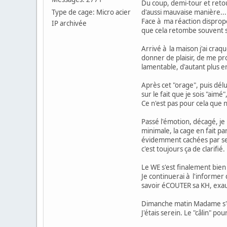
Du coup, demi-tour et reto
Type de cage: Micro acier
d'aussi mauvaise manière...
Face à ma réaction disprop
IP archivée
que cela retombe souvent sur
Arrivé à la maison j'ai cra
donner de plaisir, de me pro
lamentable, d'autant plus e
Après cet "orage", puis délu
sur le fait que je sois "aim
Ce n'est pas pour cela que
Passé l'émotion, décagé, je
minimale, la cage en fait pa
évidemment cachées par se
c'est toujours ça de clarifié.
Le WE s'est finalement bien
Je continuerai à l'informer
savoir éCOUTER sa KH, exauc
Dimanche matin Madame s'es
J'étais serein. Le "câlin" po