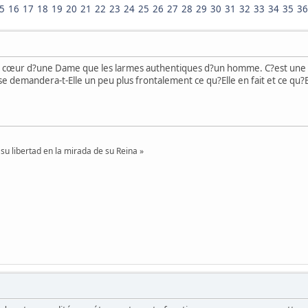
5
16
17
18
19
20
21
22
23
24
25
26
27
28
29
30
31
32
33
34
35
36
 cœur d?une Dame que les larmes authentiques d?un homme. C?est une bonn
 demandera-t-Elle un peu plus frontalement ce qu?Elle en fait et ce qu?El
su libertad en la mirada de su Reina »