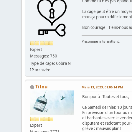
Comme tu n'es pas épanoui 
La cage peut être un moyen 
mais ça pourra difficileme
Bon courage ! Tiens-nous a
Prisonnier intermittent.
Expert
Messages: 750
Type de cage: Cobra N
IP archivée
Titou
Mars 13, 2023, 01:06:14 PM
Bonjour à Toutes et tous,
Ce Samedi dernier, 10 jours
En prévision d'un tour au m
et barbantes avec le vendeu
disputant et radotant pour 
Expert
grève : mauvais plan !
Messages: 2771