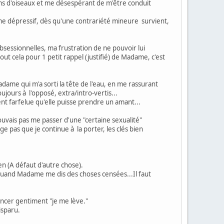
s d'oiseaux et me désespérant de m'être conduit
me dépressif, dès qu'une contrariété mineure survient,
bsessionnelles, ma frustration de ne pouvoir lui
ut cela pour 1 petit rappel (justifié) de Madame, c'est
adame qui m'a sorti la tête de l'eau, en me rassurant
ujours à l'opposé, extra/intro-vertis...
t farfelue qu'elle puisse prendre un amant...
ouvais pas me passer d'une "certaine sexualité"
ge pas que je continue à la porter, les clés bien
en (A défaut d'autre chose).
r quand Madame me dis des choses censées...Il faut
ncer gentiment "je me lève."
isparu.