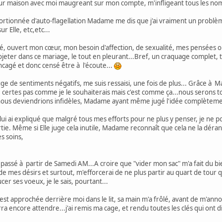
ur maison avec moi maugreant sur mon compte, m'infligeant tous les nom
ortionnée d'auto-flagellation Madame me dis que j'ai vraiment un problè
 Elle, etc,etc...
qué, ouvert mon cœur, mon besoin d'affection, de sexualité, mes pensées o
jeter dans ce mariage, le tout en pleurant...Bref, un craquage complet, to
ncagé et donc censé être à l'écoute...
ge de sentiments négatifs, me suis ressaisi, une fois de plus... Grâce à M
é", certes pas comme je le souhaiterais mais c'est comme ça...nous serons to
 nous deviendrions infidèles, Madame ayant même jugé l'idée complètemen
 lui ai expliqué que malgré tous mes efforts pour ne plus y penser, je ne p
rtie. Même si Elle juge cela inutile, Madame reconnaît que cela ne la déran
s soins,
 passé à partir de Samedi AM...A croire que "vider mon sac" m'a fait du bi
 de mes désirs et surtout, m'efforcerai de ne plus partir au quart de tou
er ses voeux, je le sais, pourtant...
t approchée derrière moi dans le lit, sa main m'a frôlé, avant de m'anno
urra encore attendre...j'ai remis ma cage, et rendu toutes les clés qui ont d