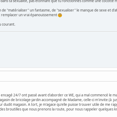
dans ta sexualité, pas étonnant que tu fonctionnes comme une cocotte mi
de "matérialiser" un fantasme, de "sexualiser" le manque de sexe et d'aff
nt remplacer un vrai épanouissement
u courant.
 encagé 24/7 ont passé avant d'aborder ce WE, qui a mal commencé le matin
agasin de bricolage-jardin accompagné de Madame, celle-ci m'invite (à ju
r dudit magasin. A tort, je m'agace qu'elle puisse trouver utile de me rap
des broutilles que nous prenons la route, pour nous rappeler quelques km p