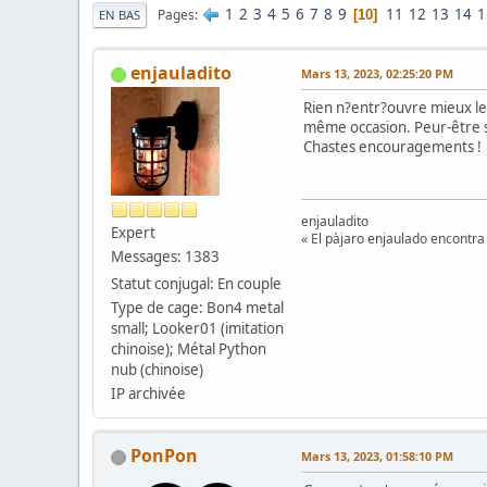
1
2
3
4
5
6
7
8
9
11
12
13
14
1
Pages
10
EN BAS
enjauladito
Mars 13, 2023, 02:25:20 PM
Rien n?entr?ouvre mieux le
même occasion. Peur-être se
Chastes encouragements !
enjauladito
Expert
« El pàjaro enjaulado encontra 
Messages: 1383
Statut conjugal: En couple
Type de cage: Bon4 metal
small; Looker01 (imitation
chinoise); Métal Python
nub (chinoise)
IP archivée
PonPon
Mars 13, 2023, 01:58:10 PM