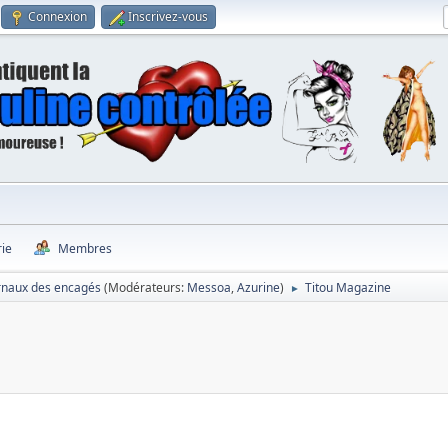
Connexion
Inscrivez-vous
rie
Membres
rnaux des encagés
(Modérateurs:
Messoa
,
Azurine
)
Titou Magazine
►