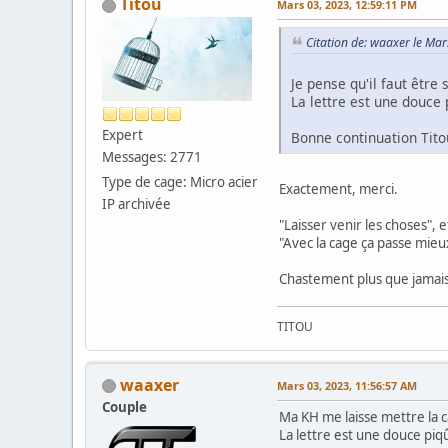
Titou
Mars 03, 2023, 12:59:11 PM
Citation de: waaxer le Ma
Je pense qu'il faut être 
La lettre est une douce 
Expert
Bonne continuation Tito
Messages: 2771
Type de cage: Micro acier
Exactement, merci.
IP archivée
"Laisser venir les choses",
"Avec la cage ça passe mieu
Chastement plus que jamais
TITOU
waaxer
Mars 03, 2023, 11:56:57 AM
Couple
Ma KH me laisse mettre la ca
La lettre est une douce piq