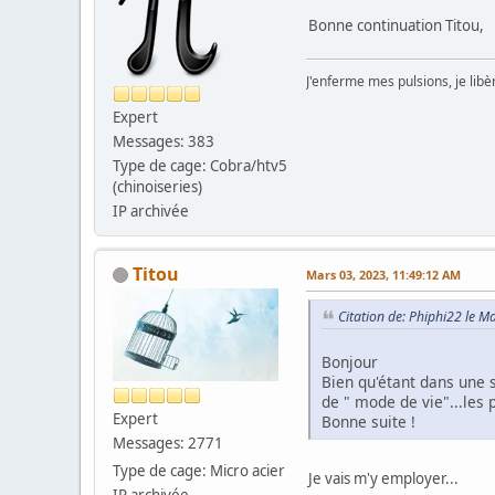
Bonne continuation Titou,
J'enferme mes pulsions, je lib
Expert
Messages: 383
Type de cage: Cobra/htv5
(chinoiseries)
IP archivée
Titou
Mars 03, 2023, 11:49:12 AM
Citation de: Phiphi22 le 
Bonjour
Bien qu'étant dans une 
de " mode de vie"...les 
Expert
Bonne suite !
Messages: 2771
Type de cage: Micro acier
Je vais m'y employer...
IP archivée