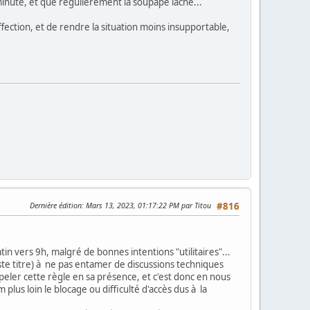
nute, et que régulièrement la soupape lâche...
ection, et de rendre la situation moins insupportable,
Dernière édition
: Mars 13, 2023, 01:17:22 PM par Titou
#816
 vers 9h, malgré de bonnes intentions "utilitaires"...
ste titre) à ne pas entamer de discussions techniques
peler cette règle en sa présence, et c'est donc en nous
lus loin le blocage ou difficulté d'accès dus à la