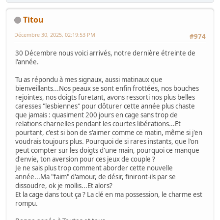
Titou
Décembre 30, 2025, 02:19:53 PM
#974
30 Décembre nous voici arrivés, notre dernière étreinte de
l'année.
Tu as répondu à mes signaux, aussi matinaux que
bienveillants...Nos peaux se sont enfin frottées, nos bouches
rejointes, nos doigts furetant, avons ressorti nos plus belles
caresses "lesbiennes" pour clôturer cette année plus chaste
que jamais : quasiment 200 jours en cage sans trop de
relations charnelles pendant les courtes libérations...Et
pourtant, c'est si bon de s'aimer comme ce matin, même si j'en
voudrais toujours plus. Pourquoi de si rares instants, que l'on
peut compter sur les doigts d'une main, pourquoi ce manque
d'envie, ton aversion pour ces jeux de couple ?
Je ne sais plus trop comment aborder cette nouvelle
année...Ma "faim" d'amour, de désir, finiront-ils par se
dissoudre, ok je mollis...Et alors?
Et la cage dans tout ça ? La clé en ma possession, le charme est
rompu.