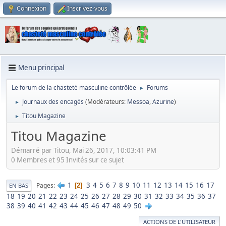
Connexion
Inscrivez-vous
Menu principal
Le forum de la chasteté masculine contrôlée
Forums
►
Journaux des encagés
(Modérateurs:
Messoa
,
Azurine
)
►
Titou Magazine
►
Titou Magazine
Démarré par Titou, Mai 26, 2017, 10:03:41 PM
0 Membres et 95 Invités sur ce sujet
1
3
4
5
6
7
8
9
10
11
12
13
14
15
16
17
Pages
2
EN BAS
18
19
20
21
22
23
24
25
26
27
28
29
30
31
32
33
34
35
36
37
38
39
40
41
42
43
44
45
46
47
48
49
50
ACTIONS DE L'UTILISATEUR