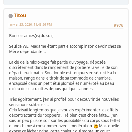
Titou
Janvier 23, 2026, 11:48:56 PM
#976
Bonsoir amies(is) du soir,
Seul ce WE, Madame étant partie accomplir son devoir chez sa
Mère dépendante...
La clé de la micro-cage fait partie du voyage, déposée
discrètement dans le rangement de portière la veille de son
départ Jeudi matin. Son double est toujours en sécurité à la
maison, rangé dans le tiroir de sa commode de chambre,
encapsulé dans un petit étui plombé et numéroté au beau
milieu de ses culottes depuis quelques années.
Très égoïstement, j'en ai profité pour découvrir de nouvelles
sensations solitaires...
Cela faisait longtemps que je voulais expérimenter les effets
décontractants du "poppers", Hé bien c'est chose faite... j'en
sais un peu plus ce soir sur les possibilités du corps sous l'effet
d'une chimie à consommer avec...modération
Mais quelle
extase ce lâcher prise, cette chaleur qui monte un court