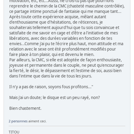
motivation, etc, etc...Aussi, ne crois-tu pas que pourrions
reprendre le chemin de la CMC (chasteté masculine contrôlée),
ce partage intime ponctué de fantaisie qui me manque tant...
Après toute cette expérience acquise, mêlant autant
d'enthousiasme que d'hésitations, de réticences, je
souhaiterais tellement aujourd'hui que tu sois convaincue et
satisfaite de me savoir en cage et d'être a l'initiative de mes
libérations, avec des durées variables en fonction de tes
envies...Comme j'ai pu te l'écrire plus haut, mon attitude et ma
relation avec le sexe ont été profondément modifiés pour
faire place à ton plaisir, qui est devenu le mien.
Par ailleurs, la CMC, si elle est adoptée de façon enthousiaste,
joyeuse et permanente dans le couple, ne peut qu'encourager
la fierté, le désir, le dépassement et l'estime de soi, aussi bien
dans l'intime que dans la vie de tous les jours.
Il n'y a pas de raison, soyons fous profitons..."
Mais j'ai un doute; le disque est un peu rayé, non?
Bien chastement.
2 personnes
aiment ceci.
TITOU