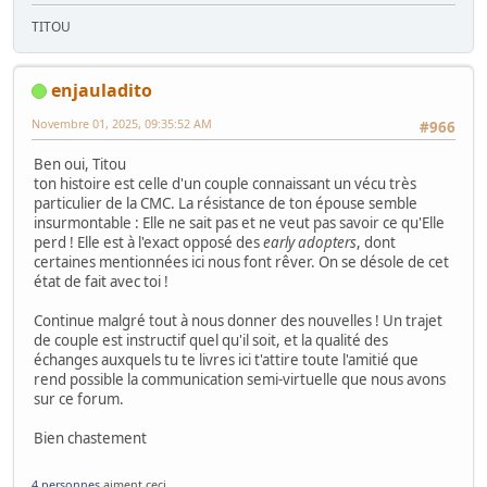
TITOU
enjauladito
Novembre 01, 2025, 09:35:52 AM
#966
Ben oui, Titou
ton histoire est celle d'un couple connaissant un vécu très
particulier de la CMC. La résistance de ton épouse semble
insurmontable : Elle ne sait pas et ne veut pas savoir ce qu'Elle
perd ! Elle est à l'exact opposé des
early adopters
, dont
certaines mentionnées ici nous font rêver. On se désole de cet
état de fait avec toi !
Continue malgré tout à nous donner des nouvelles ! Un trajet
de couple est instructif quel qu'il soit, et la qualité des
échanges auxquels tu te livres ici t'attire toute l'amitié que
rend possible la communication semi-virtuelle que nous avons
sur ce forum.
Bien chastement
4 personnes
aiment ceci.