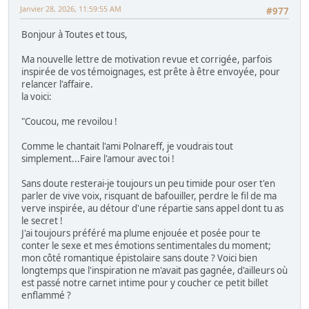
Janvier 28, 2026, 11:59:55 AM
#977
Bonjour à Toutes et tous,
Ma nouvelle lettre de motivation revue et corrigée, parfois
inspirée de vos témoignages, est prête à être envoyée, pour
relancer l'affaire.
la voici:
"Coucou, me revoilou !
Comme le chantait l'ami Polnareff, je voudrais tout
simplement...Faire l'amour avec toi !
Sans doute resterai-je toujours un peu timide pour oser t'en
parler de vive voix, risquant de bafouiller, perdre le fil de ma
verve inspirée, au détour d'une répartie sans appel dont tu as
le secret !
J'ai toujours préféré ma plume enjouée et posée pour te
conter le sexe et mes émotions sentimentales du moment;
mon côté romantique épistolaire sans doute ? Voici bien
longtemps que l'inspiration ne m'avait pas gagnée, d'ailleurs où
est passé notre carnet intime pour y coucher ce petit billet
enflammé ?