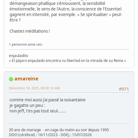
démangeaison phallique s'émoussent, la sensibilité
émotionnelle, le sens de l'Autre, la conscience de l'Essentiel
gagnent en intensité, par exemple. « Se spiritualiser » peut-
être ?
Chastes méditations !
1 personne
aime ceci.
enjauladito
« El pàjaro enjaulado encontra su libertad en la mirada de su Reina »
amareine
Décembre 18, 2025, 08:00:12 AM
#971
comme moi aussi j'ai passé la soixantaine
je gagatte un peu :
non jeff, t'es pas tout seul.......
30 ans de mariage - en cage du matin au soir depuis 1995
DDO (cérébral) : 16/11/2023 - DDEj : 15/07/2026