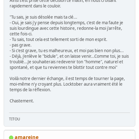
Ainsi s'est prise cette décision ce matin, en nous croisant
rapidement dans le couloir.
"Tu sais, je suis désolée mais ta clé...
- Oui, je sais j'y pense depuis longtemps, c'est de ma faute je
suis lourdingue avec cette histoire, redonne-la moi j'arrête,
cette fois-ci.
- Tu sais, tout cela est tellement sorti de mon esprit.
- pas grave.
- Si c'est grave, tu es malheureux, et moi pas bien non plus...
- Déjà, j'enlève le "bidule", et on laisse venir...Comme toi, je suis
troublé...Je souhaiterais redevenir ton "homme", naturel et
spontané, et que tu reviennes te blottir tout contre moi"
Voilà notre dernier échange, il est temps de tourner la page,
moi-même n'y croyant plus. Locktober aura vraiment été le
temps de la réflexion.
Chastement.
TITOU
amareine