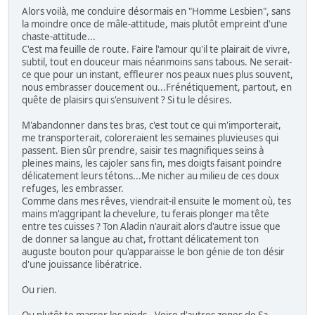
Alors voilà, me conduire désormais en "Homme Lesbien", sans
la moindre once de mâle-attitude, mais plutôt empreint d'une
chaste-attitude...
C'est ma feuille de route. Faire l'amour qu'il te plairait de vivre,
subtil, tout en douceur mais néanmoins sans tabous. Ne serait-
ce que pour un instant, effleurer nos peaux nues plus souvent,
nous embrasser doucement ou...Frénétiquement, partout, en
quête de plaisirs qui s'ensuivent ? Si tu le désires.
M'abandonner dans tes bras, c'est tout ce qui m'importerait,
me transporterait, coloreraient les semaines pluvieuses qui
passent. Bien sûr prendre, saisir tes magnifiques seins à
pleines mains, les cajoler sans fin, mes doigts faisant poindre
délicatement leurs tétons...Me nicher au milieu de ces doux
refuges, les embrasser.
Comme dans mes rêves, viendrait-il ensuite le moment où, tes
mains m'aggripant la chevelure, tu ferais plonger ma tête
entre tes cuisses ? Ton Aladin n'aurait alors d'autre issue que
de donner sa langue au chat, frottant délicatement ton
auguste bouton pour qu'apparaisse le bon génie de ton désir
d'une jouissance libératrice.
Ou rien.