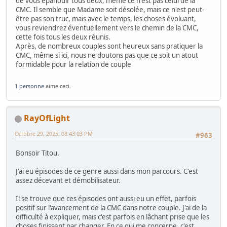
de vous épanouir tous deux, même ce n'est pas celui de la
CMC. Il semble que Madame soit désolée, mais ce n'est peut-
être pas son truc, mais avec le temps, les choses évoluant,
vous reviendrez éventuellement vers le chemin de la CMC,
cette fois tous les deux réunis.
Après, de nombreux couples sont heureux sans pratiquer la
CMC, même si ici, nous ne doutons pas que ce soit un atout
formidable pour la relation de couple
1 personne
aime ceci.
RayOfLight
Octobre 29, 2025, 08:43:03 PM
#963
Bonsoir Titou.
J'ai eu épisodes de ce genre aussi dans mon parcours. C'est
assez décevant et démobilisateur.
Il se trouve que ces épisodes ont aussi eu un effet, parfois
positif sur l'avancement de la CMC dans notre couple. J'ai de la
difficulté à expliquer, mais c'est parfois en lâchant prise que les
choses finissent par changer. En ce qui me concerne, c'est