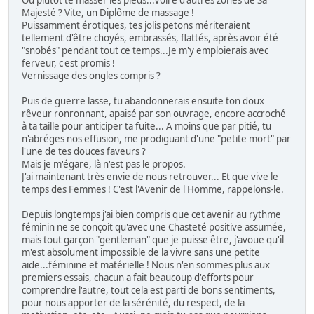
Ou plutôt te masser les pieds...Voire d'autres zones de Sa
Majesté ? Vite, un Diplôme de massage !
Puissamment érotiques, tes jolis petons mériteraient
tellement d'être choyés, embrassés, flattés, après avoir été
"snobés" pendant tout ce temps...Je m'y emploierais avec
ferveur, c'est promis !
Vernissage des ongles compris ?
Puis de guerre lasse, tu abandonnerais ensuite ton doux
rêveur ronronnant, apaisé par son ouvrage, encore accroché
à ta taille pour anticiper ta fuite... A moins que par pitié, tu
n'abréges nos effusion, me prodiguant d'une "petite mort" par
l'une de tes douces faveurs ?
Mais je m'égare, là n'est pas le propos.
J'ai maintenant très envie de nous retrouver... Et que vive le
temps des Femmes ! C'est l'Avenir de l'Homme, rappelons-le.
Depuis longtemps j'ai bien compris que cet avenir au rythme
féminin ne se conçoit qu'avec une Chasteté positive assumée,
mais tout garçon "gentleman" que je puisse être, j'avoue qu'il
m'est absolument impossible de la vivre sans une petite
aide...féminine et matérielle ! Nous n'en sommes plus aux
premiers essais, chacun a fait beaucoup d'efforts pour
comprendre l'autre, tout cela est parti de bons sentiments,
pour nous apporter de la sérénité, du respect, de la