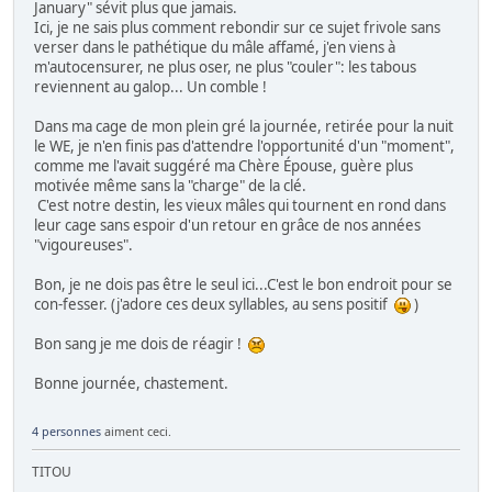
January" sévit plus que jamais.
Ici, je ne sais plus comment rebondir sur ce sujet frivole sans
verser dans le pathétique du mâle affamé, j'en viens à
m'autocensurer, ne plus oser, ne plus "couler": les tabous
reviennent au galop... Un comble !
Dans ma cage de mon plein gré la journée, retirée pour la nuit
le WE, je n'en finis pas d'attendre l'opportunité d'un "moment",
comme me l'avait suggéré ma Chère Épouse, guère plus
motivée même sans la "charge" de la clé.
C'est notre destin, les vieux mâles qui tournent en rond dans
leur cage sans espoir d'un retour en grâce de nos années
"vigoureuses".
Bon, je ne dois pas être le seul ici...C'est le bon endroit pour se
con-fesser. (j'adore ces deux syllables, au sens positif
)
Bon sang je me dois de réagir !
Bonne journée, chastement.
4 personnes
aiment ceci.
TITOU