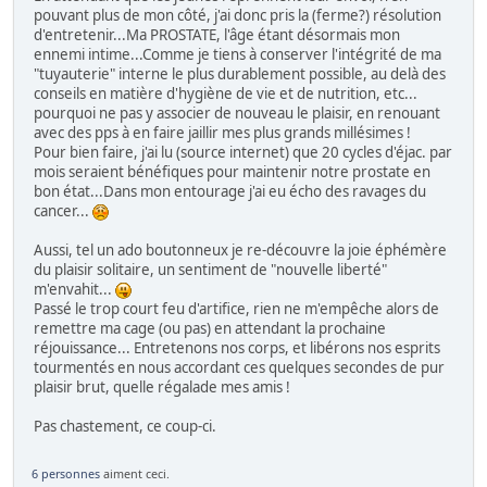
pouvant plus de mon côté, j'ai donc pris la (ferme?) résolution
d'entretenir...Ma PROSTATE, l'âge étant désormais mon
ennemi intime...Comme je tiens à conserver l'intégrité de ma
"tuyauterie" interne le plus durablement possible, au delà des
conseils en matière d'hygiène de vie et de nutrition, etc...
pourquoi ne pas y associer de nouveau le plaisir, en renouant
avec des pps à en faire jaillir mes plus grands millésimes !
Pour bien faire, j'ai lu (source internet) que 20 cycles d'éjac. par
mois seraient bénéfiques pour maintenir notre prostate en
bon état...Dans mon entourage j'ai eu écho des ravages du
cancer...
Aussi, tel un ado boutonneux je re-découvre la joie éphémère
du plaisir solitaire, un sentiment de "nouvelle liberté"
m'envahit...
Passé le trop court feu d'artifice, rien ne m'empêche alors de
remettre ma cage (ou pas) en attendant la prochaine
réjouissance... Entretenons nos corps, et libérons nos esprits
tourmentés en nous accordant ces quelques secondes de pur
plaisir brut, quelle régalade mes amis !
Pas chastement, ce coup-ci.
6 personnes
aiment ceci.