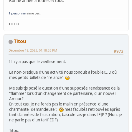
Bonne année à Toutes et tous.
1 personne
aime ceci.
TITOU
Titou
Décembre 18, 2025, 01:18:35 PM
#973
Il n'y a pas que le vieillissement.
La non-pratique d'une activité nous conduit à l'oublier...D'où
mes petits billets de "relance"
Me suis tjs posé la question d'une supposée renaissance de la
"flamme" lors d'un changement de partenaire, d'un nouvel
Amour?
En tout cas, Je ne ferais pas le malin en présence d'une
charmante "demandeuse";
mes facultés retrouvées après
tant d'années de frustration, basculerais-je dans l'EJP ? (Non, je
ne parle pas d'un tarif EDF)
Titou,