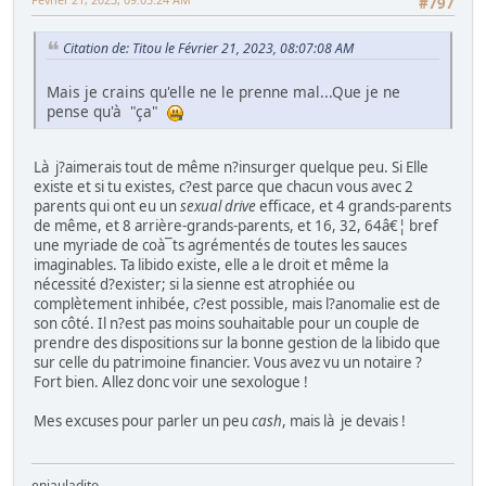
#797
Citation de: Titou le Février 21, 2023, 08:07:08 AM
Mais je crains qu'elle ne le prenne mal...Que je ne
pense qu'à "ça"
Là j?aimerais tout de même n?insurger quelque peu. Si Elle
existe et si tu existes, c?est parce que chacun vous avec 2
parents qui ont eu un
sexual drive
efficace, et 4 grands-parents
de même, et 8 arrière-grands-parents, et 16, 32, 64â€¦ bref
une myriade de coà¯ts agrémentés de toutes les sauces
imaginables. Ta libido existe, elle a le droit et même la
nécessité d?exister; si la sienne est atrophiée ou
complètement inhibée, c?est possible, mais l?anomalie est de
son côté. Il n?est pas moins souhaitable pour un couple de
prendre des dispositions sur la bonne gestion de la libido que
sur celle du patrimoine financier. Vous avez vu un notaire ?
Fort bien. Allez donc voir une sexologue !
Mes excuses pour parler un peu
cash
, mais là je devais !
enjauladito