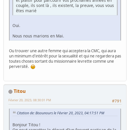
et plaisir pour parcourir vos prochaines années en
couple, ils sont là , ils existent, la preuve, vous vous
êtes marié
Oui.
Nous nous marions en Mai.
Ou trouver une autre femme qui acceptera la CMC, qui aura
un minimum d'intérêt pour la sexualité et qui ne regardera pas
toutes choses sortant du missionnaire levrette comme une
perversité.
Titou
Février 20, 2023, 08:30:01 PM
#791
Citation de: Bisounours le Février 20, 2023, 04:17:51 PM
Bonjour Titou !
On peut regretter le départ d?un fervent partisan de la