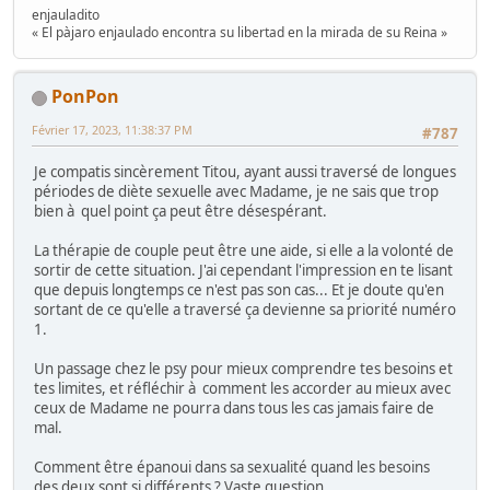
enjauladito
« El pàjaro enjaulado encontra su libertad en la mirada de su Reina »
PonPon
Février 17, 2023, 11:38:37 PM
#787
Je compatis sincèrement Titou, ayant aussi traversé de longues
périodes de diète sexuelle avec Madame, je ne sais que trop
bien à quel point ça peut être désespérant.
La thérapie de couple peut être une aide, si elle a la volonté de
sortir de cette situation. J'ai cependant l'impression en te lisant
que depuis longtemps ce n'est pas son cas... Et je doute qu'en
sortant de ce qu'elle a traversé ça devienne sa priorité numéro
1.
Un passage chez le psy pour mieux comprendre tes besoins et
tes limites, et réfléchir à comment les accorder au mieux avec
ceux de Madame ne pourra dans tous les cas jamais faire de
mal.
Comment être épanoui dans sa sexualité quand les besoins
des deux sont si différents ? Vaste question...