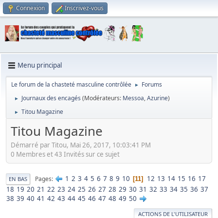
Connexion
Inscrivez-vous
Menu principal
Le forum de la chasteté masculine contrôlée
Forums
►
Journaux des encagés
(Modérateurs:
Messoa
,
Azurine
)
►
Titou Magazine
►
Titou Magazine
Démarré par Titou, Mai 26, 2017, 10:03:41 PM
0 Membres et 43 Invités sur ce sujet
1
2
3
4
5
6
7
8
9
10
12
13
14
15
16
17
Pages
11
EN BAS
18
19
20
21
22
23
24
25
26
27
28
29
30
31
32
33
34
35
36
37
38
39
40
41
42
43
44
45
46
47
48
49
50
ACTIONS DE L'UTILISATEUR