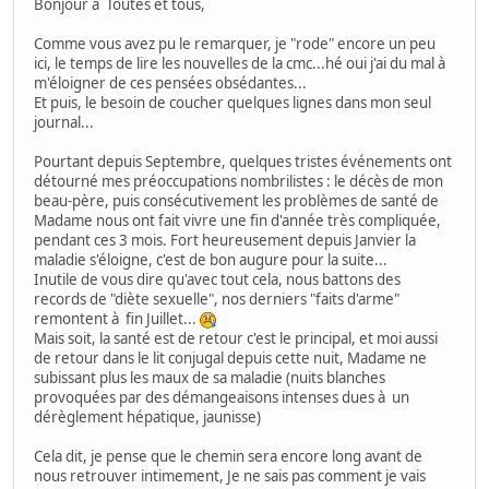
Bonjour à Toutes et tous,
Comme vous avez pu le remarquer, je "rode" encore un peu
ici, le temps de lire les nouvelles de la cmc...hé oui j'ai du mal à
m'éloigner de ces pensées obsédantes...
Et puis, le besoin de coucher quelques lignes dans mon seul
journal...
Pourtant depuis Septembre, quelques tristes événements ont
détourné mes préoccupations nombrilistes : le décès de mon
beau-père, puis consécutivement les problèmes de santé de
Madame nous ont fait vivre une fin d'année très compliquée,
pendant ces 3 mois. Fort heureusement depuis Janvier la
maladie s'éloigne, c'est de bon augure pour la suite...
Inutile de vous dire qu'avec tout cela, nous battons des
records de "diète sexuelle", nos derniers "faits d'arme"
remontent à fin Juillet...
Mais soit, la santé est de retour c'est le principal, et moi aussi
de retour dans le lit conjugal depuis cette nuit, Madame ne
subissant plus les maux de sa maladie (nuits blanches
provoquées par des démangeaisons intenses dues à un
dérèglement hépatique, jaunisse)
Cela dit, je pense que le chemin sera encore long avant de
nous retrouver intimement, Je ne sais pas comment je vais