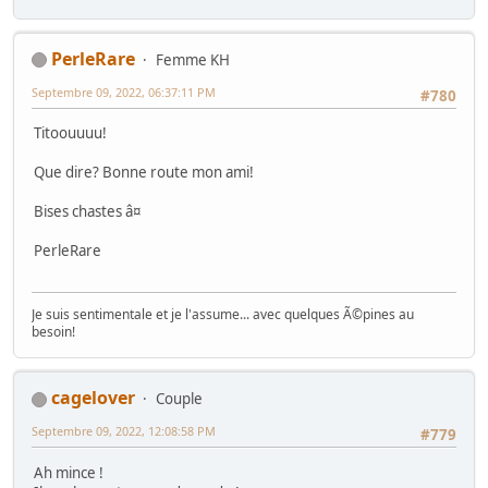
PerleRare
Femme KH
Septembre 09, 2022, 06:37:11 PM
#780
Titoouuuu!
Que dire? Bonne route mon ami!
Bises chastes â¤
PerleRare
Je suis sentimentale et je l'assume... avec quelques Ã©pines au
besoin!
cagelover
Couple
Septembre 09, 2022, 12:08:58 PM
#779
Ah mince !