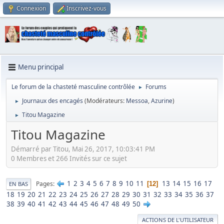
Connexion
Inscrivez-vous
Menu principal
Le forum de la chasteté masculine contrôlée
Forums
►
Journaux des encagés
(Modérateurs:
Messoa
,
Azurine
)
►
Titou Magazine
►
Titou Magazine
Démarré par Titou, Mai 26, 2017, 10:03:41 PM
0 Membres et 266 Invités sur ce sujet
1
2
3
4
5
6
7
8
9
10
11
13
14
15
16
17
Pages
12
EN BAS
18
19
20
21
22
23
24
25
26
27
28
29
30
31
32
33
34
35
36
37
38
39
40
41
42
43
44
45
46
47
48
49
50
ACTIONS DE L'UTILISATEUR