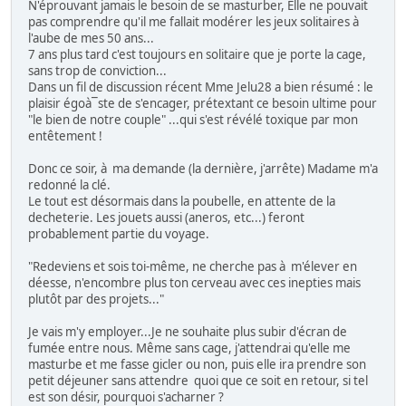
N'éprouvant jamais le besoin de se masturber, Elle ne pouvait
pas comprendre qu'il me fallait modérer les jeux solitaires à
l'aube de mes 50 ans...
7 ans plus tard c'est toujours en solitaire que je porte la cage,
sans trop de conviction...
Dans un fil de discussion récent Mme Jelu28 a bien résumé : le
plaisir égoà¯ste de s'encager, prétextant ce besoin ultime pour
"le bien de notre couple" ...qui s'est révélé toxique par mon
entêtement !
Donc ce soir, à ma demande (la dernière, j'arrête) Madame m'a
redonné la clé.
Le tout est désormais dans la poubelle, en attente de la
decheterie. Les jouets aussi (aneros, etc...) feront
probablement partie du voyage.
"Redeviens et sois toi-même, ne cherche pas à m'élever en
déesse, n'encombre plus ton cerveau avec ces inepties mais
plutôt par des projets..."
Je vais m'y employer...Je ne souhaite plus subir d'écran de
fumée entre nous. Même sans cage, j'attendrai qu'elle me
masturbe et me fasse gicler ou non, puis elle ira prendre son
petit déjeuner sans attendre quoi que ce soit en retour, si tel
est son désir, pourquoi s'acharner ?