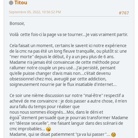
Titou
Septembre 05, 2022, 10:56:52 PM
#767
Bonsoir,
Voilà cette fois-ci la page va se tourner...Je vais vraiment partir.
Cela faisait un moment, certains le savent ici notre expérience
de la cmc na pas été un long fleuve tranquille, ou plutôt si: une
"mer morte" depuis le début, il y a un peu plus de 6 ans.
Madame n'a jamais été convaincue de cette méthode pour
rallumer notre couple un peu usé...J'ai persisté, pensant
qu'elle puisse changer d'avis mais non...c'était devenu
obsessionnel chez moi, aveuglé par cette addiction,
soigneusement nourrie par le flux insatiable d'internet...
Ce soir une nième discussion sur notre "mal-être" respectif a
achevé de me convaincre : je dois passer a autre chose, il m'en
aura fallu du temps pour réaliser que
nous nous sommes éloignés...Moi, dans le déni et
égoà¯stement persuadé que je pourrais transformer Madame
en "déesse sexuelle", me faisant languir dans des scénarii de
cmc improbables...
Madame, qui se disait patiemment "ça va lui passer"...