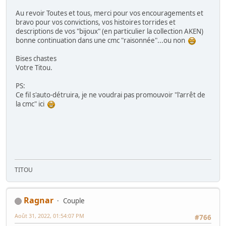
Au revoir Toutes et tous, merci pour vos encouragements et
bravo pour vos convictions, vos histoires torrides et
descriptions de vos "bijoux" (en particulier la collection AKEN)
bonne continuation dans une cmc "raisonnée"...ou non
Bises chastes
Votre Titou.
PS:
Ce fil s'auto-détruira, je ne voudrai pas promouvoir "l'arrêt de
la cmc" ici
TITOU
Ragnar
Couple
Août 31, 2022, 01:54:07 PM
#766