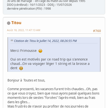
30 ans de mariage - en cage du matin au soir depuis 1995
DDO (cérébral) : 16/11/2023 - DDEj : 15/07/2026
dernière pénétration (PIV) : 1998
Titou
Août 18, 2022, 11:47:13 AM
#760
Citation de: Titou le Juillet 14, 2022, 08:26:55 PM
Merci Frimousse
Oui on est motivés par ce road trip qui s'annonce
chaud...On va voyager léger 1 string et la brosse a
dent
Bonjour à Toutes et tous,
Comme pressenti, les vacances furent très chaudes...Oh, pas
ce que vous croyez, bien que nous ayons passé quelques bons
moments lors de siestes "forcées" l'après-midi, bien au frais
dans les gîtes...
Mais frustrés de n'avoir pu profiter de nos journées de