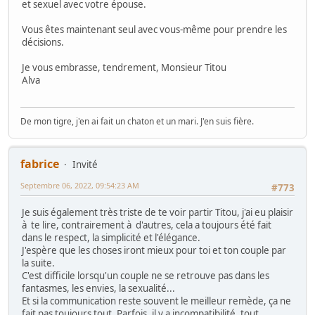
et sexuel avec votre épouse.
Vous êtes maintenant seul avec vous-même pour prendre les
décisions.
Je vous embrasse, tendrement, Monsieur Titou
Alva
De mon tigre, j'en ai fait un chaton et un mari. J'en suis fière.
fabrice
Invité
Septembre 06, 2022, 09:54:23 AM
#773
Je suis également très triste de te voir partir Titou, j'ai eu plaisir
à te lire, contrairement à d'autres, cela a toujours été fait
dans le respect, la simplicité et l'élégance.
J'espère que les choses iront mieux pour toi et ton couple par
la suite.
C'est difficile lorsqu'un couple ne se retrouve pas dans les
fantasmes, les envies, la sexualité...
Et si la communication reste souvent le meilleur remède, ça ne
fait pas toujours tout. Parfois, il y a incompatibilité, tout