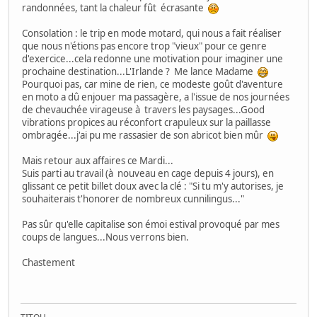
randonnées, tant la chaleur fût écrasante
Consolation : le trip en mode motard, qui nous a fait réaliser
que nous n'étions pas encore trop "vieux" pour ce genre
d'exercice...cela redonne une motivation pour imaginer une
prochaine destination...L'Irlande ? Me lance Madame
Pourquoi pas, car mine de rien, ce modeste goût d'aventure
en moto a dû enjouer ma passagère, a l'issue de nos journées
de chevauchée virageuse à travers les paysages...Good
vibrations propices au réconfort crapuleux sur la paillasse
ombragée...j'ai pu me rassasier de son abricot bien mûr
Mais retour aux affaires ce Mardi...
Suis parti au travail (à nouveau en cage depuis 4 jours), en
glissant ce petit billet doux avec la clé : "Si tu m'y autorises, je
souhaiterais t'honorer de nombreux cunnilingus..."
Pas sûr qu'elle capitalise son émoi estival provoqué par mes
coups de langues...Nous verrons bien.
Chastement