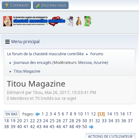
Connexion
Inscrivez-vous
Menu principal
Le forum de la chasteté masculine contrôlée
Forums
►
Journaux des encagés
(Modérateurs:
Messoa
,
Azurine
)
►
Titou Magazine
►
Titou Magazine
Démarré par Titou, Mai 26, 2017, 10:03:41 PM
0 Membres et 70 Invités sur ce sujet
1
2
3
4
5
6
7
8
9
10
11
12
14
15
16
17
Pages
13
EN BAS
18
19
20
21
22
23
24
25
26
27
28
29
30
31
32
33
34
35
36
37
38
39
40
41
42
43
44
45
46
47
48
49
50
ACTIONS DE L'UTILISATEUR