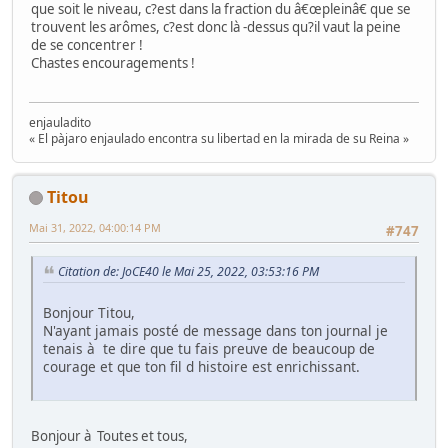
que soit le niveau, c?est dans la fraction du â€œpleinâ€ que se
trouvent les arômes, c?est donc là -dessus qu?il vaut la peine
de se concentrer !
Chastes encouragements !
enjauladito
« El pàjaro enjaulado encontra su libertad en la mirada de su Reina »
Titou
Mai 31, 2022, 04:00:14 PM
#747
Citation de: JoCE40 le Mai 25, 2022, 03:53:16 PM
Bonjour Titou,
N'ayant jamais posté de message dans ton journal je
tenais à te dire que tu fais preuve de beaucoup de
courage et que ton fil d histoire est enrichissant.
Bonjour à Toutes et tous,