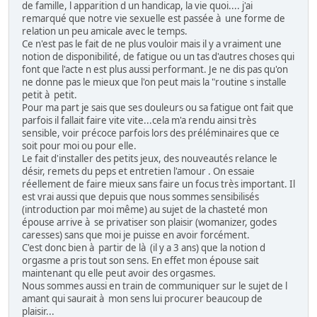
de famille, l apparition d un handicap, la vie quoi.... j'ai
remarqué que notre vie sexuelle est passée à une forme de
relation un peu amicale avec le temps.
Ce n'est pas le fait de ne plus vouloir mais il y a vraiment une
notion de disponibilité, de fatigue ou un tas d'autres choses qui
font que l'acte n est plus aussi performant. Je ne dis pas qu'on
ne donne pas le mieux que l'on peut mais la "routine s installe
petit à petit.
Pour ma part je sais que ses douleurs ou sa fatigue ont fait que
parfois il fallait faire vite vite...cela m'a rendu ainsi très
sensible, voir précoce parfois lors des préléminaires que ce
soit pour moi ou pour elle.
Le fait d'installer des petits jeux, des nouveautés relance le
désir, remets du peps et entretien l'amour . On essaie
réellement de faire mieux sans faire un focus très important. Il
est vrai aussi que depuis que nous sommes sensibilisés
(introduction par moi même) au sujet de la chasteté mon
épouse arrive à se privatiser son plaisir (womanizer, godes
caresses) sans que moi je puisse en avoir forcément.
C'est donc bien à partir de là (il y a 3 ans) que la notion d
orgasme a pris tout son sens. En effet mon épouse sait
maintenant qu elle peut avoir des orgasmes.
Nous sommes aussi en train de communiquer sur le sujet de l
amant qui saurait à mon sens lui procurer beaucoup de
plaisir...