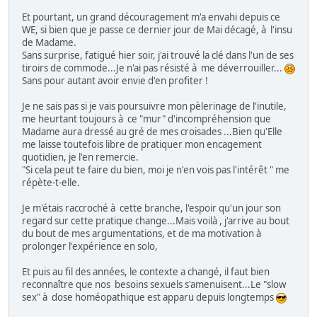
Et pourtant, un grand découragement m'a envahi depuis ce
WE, si bien que je passe ce dernier jour de Mai décagé, à l'insu
de Madame.
Sans surprise, fatigué hier soir, j'ai trouvé la clé dans l'un de ses
tiroirs de commode...Je n'ai pas résisté à me déverrouiller...
Sans pour autant avoir envie d'en profiter !
Je ne sais pas si je vais poursuivre mon pèlerinage de l'inutile,
me heurtant toujours à ce "mur" d'incompréhension que
Madame aura dressé au gré de mes croisades ...Bien qu'Elle
me laisse toutefois libre de pratiquer mon encagement
quotidien, je l'en remercie.
"Si cela peut te faire du bien, moi je n'en vois pas l'intérêt " me
répète-t-elle.
Je m'étais raccroché à cette branche, l'espoir qu'un jour son
regard sur cette pratique change...Mais voilà , j'arrive au bout
du bout de mes argumentations, et de ma motivation à
prolonger l'expérience en solo,
Et puis au fil des années, le contexte a changé, il faut bien
reconnaître que nos besoins sexuels s'amenuisent...Le "slow
sex" à dose homéopathique est apparu depuis longtemps