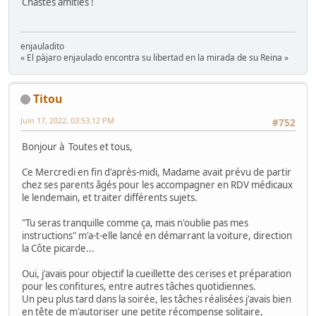
Chastes amitiés !
enjauladito
« El pàjaro enjaulado encontra su libertad en la mirada de su Reina »
Titou
Juin 17, 2022, 03:53:12 PM
#752
Bonjour à Toutes et tous,
Ce Mercredi en fin d'après-midi, Madame avait prévu de partir
chez ses parents âgés pour les accompagner en RDV médicaux
le lendemain, et traiter différents sujets.
"Tu seras tranquille comme ça, mais n'oublie pas mes
instructions" m'a-t-elle lancé en démarrant la voiture, direction
la Côte picarde...
Oui, j'avais pour objectif la cueillette des cerises et préparation
pour les confitures, entre autres tâches quotidiennes.
Un peu plus tard dans la soirée, les tâches réalisées j'avais bien
en tête de m'autoriser une petite récompense solitaire,