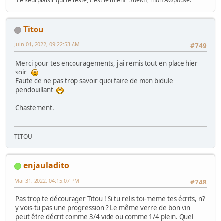
"Le seul plaisir qui te reste, c'est le mien!" SueKH, mon Ã©pouse.
Titou
Juin 01, 2022, 09:22:53 AM
#749
Merci pour tes encouragements, j'ai remis tout en place hier
soir
Faute de ne pas trop savoir quoi faire de mon bidule
pendouillant
Chastement.
TITOU
enjauladito
Mai 31, 2022, 04:15:07 PM
#748
Pas trop te décourager Titou ! Si tu relis toi-meme tes écrits, n?
y vois-tu pas une progression ? Le même verre de bon vin
peut être décrit comme 3/4 vide ou comme 1/4 plein. Quel