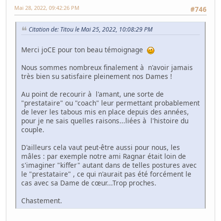
Mai 28, 2022, 09:42:26 PM
#746
Citation de: Titou le Mai 25, 2022, 10:08:29 PM
Merci joCE pour ton beau témoignage
Nous sommes nombreux finalement à n'avoir jamais
très bien su satisfaire pleinement nos Dames !
Au point de recourir à l'amant, une sorte de
"prestataire" ou "coach" leur permettant probablement
de lever les tabous mis en place depuis des années,
pour je ne sais quelles raisons...liées à l'histoire du
couple.
D'ailleurs cela vaut peut-être aussi pour nous, les
mâles : par exemple notre ami Ragnar était loin de
s'imaginer "kiffer" autant dans de telles postures avec
le "prestataire" , ce qui n'aurait pas été forcément le
cas avec sa Dame de cœur...Trop proches.
Chastement.