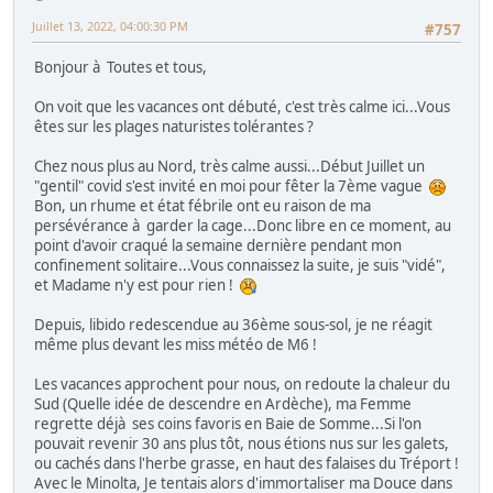
Juillet 13, 2022, 04:00:30 PM
#757
Bonjour à Toutes et tous,
On voit que les vacances ont débuté, c'est très calme ici...Vous
êtes sur les plages naturistes tolérantes ?
Chez nous plus au Nord, très calme aussi...Début Juillet un
"gentil" covid s'est invité en moi pour fêter la 7ème vague
Bon, un rhume et état fébrile ont eu raison de ma
persévérance à garder la cage...Donc libre en ce moment, au
point d'avoir craqué la semaine dernière pendant mon
confinement solitaire...Vous connaissez la suite, je suis "vidé",
et Madame n'y est pour rien !
Depuis, libido redescendue au 36ème sous-sol, je ne réagit
même plus devant les miss météo de M6 !
Les vacances approchent pour nous, on redoute la chaleur du
Sud (Quelle idée de descendre en Ardèche), ma Femme
regrette déjà ses coins favoris en Baie de Somme...Si l'on
pouvait revenir 30 ans plus tôt, nous étions nus sur les galets,
ou cachés dans l'herbe grasse, en haut des falaises du Tréport !
Avec le Minolta, Je tentais alors d'immortaliser ma Douce dans