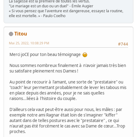
La sagesse est la première de toutes les vertus.
"Le mariage est un duo ou un duel" - Émile Augier
« Si vous pensez que l'aventure est dangereuse, essayez la routine,
elle est mortelle. » - Paulo Coelho
Titou
Mai 25, 2022, 10:08:29 PM
#744
Merci joCE pour ton beau témoignage
Nous sommes nombreux finalement à n'avoir jamais très bien
su satisfaire pleinement nos Dames !
Au point de recourir à l'amant, une sorte de "prestataire" ou
"coach" leur permettant probablement de lever les tabous mis
en place depuis des années, pour je ne sais quelles
raisons...liées à l'histoire du couple.
D'ailleurs cela vaut peut-être aussi pour nous, les mâles : par
exemple notre ami Ragnar était loin de s'imaginer "kiffer"
autant dans de telles postures avec le "prestataire" , ce qui
n'aurait pas été forcément le cas avec sa Dame de cœur...Trop
proches.