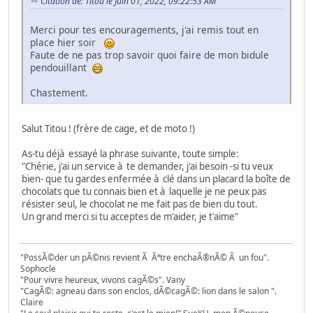
Citation de: Titou le Juin 01, 2022, 09:22:53 AM
Merci pour tes encouragements, j'ai remis tout en
place hier soir
Faute de ne pas trop savoir quoi faire de mon bidule
pendouillant
Chastement.
Salut Titou ! (frère de cage, et de moto !)
As-tu déjà essayé la phrase suivante, toute simple:
"Chérie, j'ai un service à te demander, j'ai besoin -si tu veux
bien- que tu gardes enfermée à clé dans un placard la boîte de
chocolats que tu connais bien et à laquelle je ne peux pas
résister seul, le chocolat ne me fait pas de bien du tout.
Un grand merci si tu acceptes de m'aider, je t'aime"
"PossÃ©der un pÃ©nis revient Ã Ãªtre enchaÃ®nÃ© Ã un fou".
Sophocle
"Pour vivre heureux, vivons cagÃ©s". Vany
"CagÃ©: agneau dans son enclos, dÃ©cagÃ©: lion dans le salon ".
Claire