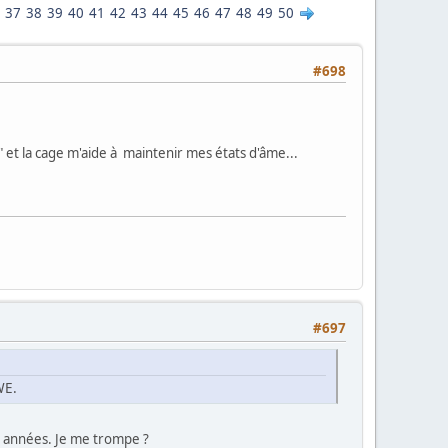
37
38
39
40
41
42
43
44
45
46
47
48
49
50
#698
" et la cage m'aide à maintenir mes états d'âme...
#697
WE.
s années. Je me trompe ?