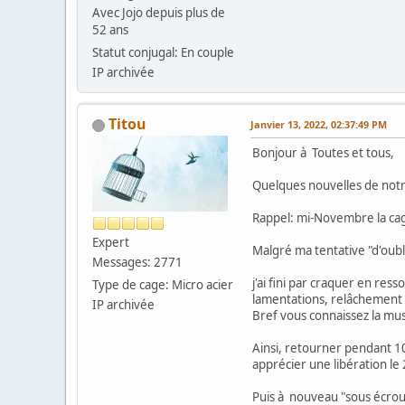
Avec Jojo depuis plus de
52 ans
Statut conjugal: En couple
IP archivée
Titou
Janvier 13, 2022, 02:37:49 PM
Bonjour à Toutes et tous,
Quelques nouvelles de notr
Rappel: mi-Novembre la cage
Expert
Malgré ma tentative "d'oubli
Messages: 2771
j'ai fini par craquer en re
Type de cage: Micro acier
lamentations, relâchement 
IP archivée
Bref vous connaissez la mu
Ainsi, retourner pendant 10
apprécier une libération le
Puis à nouveau "sous écrou"