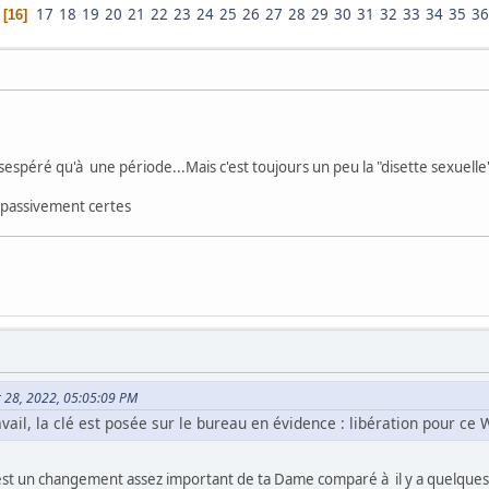
17
18
19
20
21
22
23
24
25
26
27
28
29
30
31
32
33
34
35
36
16
sespéré qu'à une période...Mais c'est toujours un peu la "disette sexuelle
 passivement certes
er 28, 2022, 05:05:09 PM
avail, la clé est posée sur le bureau en évidence : libération pour ce 
c'est un changement assez important de ta Dame comparé à il y a quelque