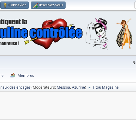
Connexion
Inscrivez-vous
N
rie
Membres
rnaux des encagés
(Modérateurs:
Messoa
,
Azurine
)
Titou Magazine
►