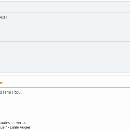
us !
PM
 l'ami Titou.
toutes les vertus.
uel" - Émile Augier