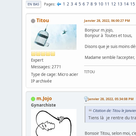
1
2
3
4
5
6
7
8
9
10
11
12
13
14
15
Pages
EN BAS
Titou
Janvier 28, 2022, 06:00:27 PM
Bonjour m.jojo,
Bonjour à Toutes et tous,
Disons que je suis moins dé
Madame semble l'accepter,
Expert
Messages: 2771
TITOU
Type de cage: Micro acier
IP archivée
m.Jojo
Janvier 28, 2022, 05:34:08 PM
Gynarchiste
Citation de: Titou le Janvi
Tiens là je rentre du tr
Bonsoir Titou, selon moi, 