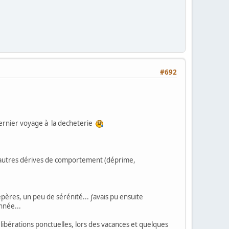
#692
 dernier voyage à la decheterie
et autres dérives de comportement (déprime,
ères, un peu de sérénité... j'avais pu ensuite
nnée...
libérations ponctuelles, lors des vacances et quelques