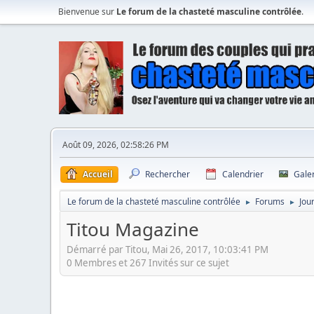
Bienvenue sur
Le forum de la chasteté masculine contrôlée
.
Août 09, 2026, 02:58:26 PM
Accueil
Rechercher
Calendrier
Gale
Le forum de la chasteté masculine contrôlée
Forums
Jou
►
►
Titou Magazine
Démarré par Titou, Mai 26, 2017, 10:03:41 PM
0 Membres et 267 Invités sur ce sujet