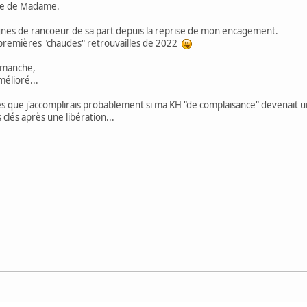
vie de Madame.
gnes de rancoeur de sa part depuis la reprise de mon encagement.
 premières "chaudes" retrouvailles de 2022
imanche,
élioré...
ès que j'accomplirais probablement si ma KH "de complaisance" devenait u
clés après une libération...