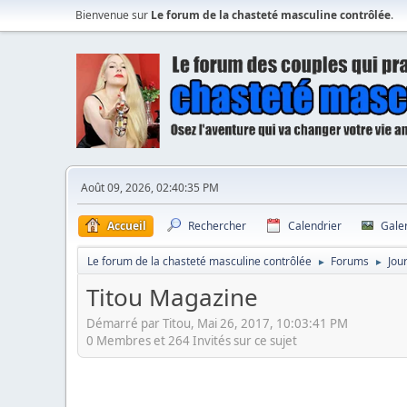
Bienvenue sur
Le forum de la chasteté masculine contrôlée
.
Août 09, 2026, 02:40:35 PM
Accueil
Rechercher
Calendrier
Gale
Le forum de la chasteté masculine contrôlée
Forums
Jou
►
►
Titou Magazine
Démarré par Titou, Mai 26, 2017, 10:03:41 PM
0 Membres et 264 Invités sur ce sujet