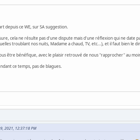
rt depuis ce WE, sur SA suggestion.
ssure, cela ne résulte pas d'une dispute mais d'une réflexion qui ne date 
lles troublant nos nuits, Madame a chaud, TV, etc...), et il faut bien le
ous être bénéfique, avec le plaisir retrouvé de nous "rapprocher" au moin
endant ce temps, pas de blagues.
t 09, 2021, 12:37:18 PM