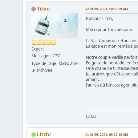
Titou
Août 09, 2021, 10:16:29 AM
Bonjour Litchi,
Merci pour ton message.
Il était temps de retourner 
La cage est mon remède pou
Expert
Messages: 2771
Notre couple vacille parfoi
En guise de boutade, en écou
Type de cage: Micro acier
Une chape de tristesse s'es
IP archivée
Je lui ai dit que c'était so
amant...
J'aurais dû l'encourager, pl
TITOU
Litchi
Août 09, 2021, 09:22:13 AM