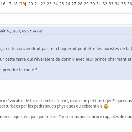
16
17
18
20
21
22
23
24
25
26
27
28
29
30
31
32
33
34
35
36
19
 Août 18, 2021, 09:51:34 PM
ça ne te conviendrait pas, et choquerait peut être les puristes de la
ur cette terre qui rêveraient de dormir avec leur prince charmant et a
.
e prendre la route ?
ion irrévocable de faire chambre à part, mais d'un petit test (jeu?) qui no
perturbées par les petits soucis physiques ou existentiels
 domestique, en quelque sorte...Car serions nous encore capables de nou