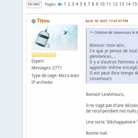
1
2
3
4
5
6
7
8
9
10
11
12
13
14
15
Pages
EN BAS
Titou
Août 18, 2021, 11:41:57 PM
Citation de: lesamours le
Bonsoir mon ami,
Ce que je pense de tout 
pénitences....
Expert
Il y a d'autres femmes s
apporter même encagé
Messages: 2771
Il est peut être temps d
Type de cage: Micro acier
Lesamours
IP archivée
Bonsoir LesAmours,
Il ne s'agit pas d'une décis
de recul pendant nos nuits 
Une sorte "d'échappatoire"
Bonne nuit.