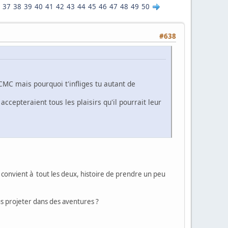
37
38
39
40
41
42
43
44
45
46
47
48
49
50
#638
 CMC mais pourquoi t'infliges tu autant de
ccepteraient tous les plaisirs qu'il pourrait leur
us convient à tout les deux, histoire de prendre un peu
s projeter dans des aventures ?