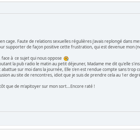
en cage. Faute de relations sexuelles régulières j'avais replongé dans mes 
r supporter de façon positive cette frustration, qui est devenue mon (
s, face à ce sujet qui nous oppose
tant la pub radio le matin au petit déjeuner, Madame me dit qu'elle s'inscri
t abattue sur moi dans la journée, Elle s'en est rendue compte sans trop
n allusion au site de rencontres, idiot que je suis de prendre cela au 1er de
utôt que de m'apitoyer sur mon sort...Encore raté !