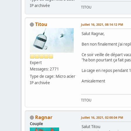
IP archivée
TITOU
Titou
Juillet 16, 2021, 08:14:12 PM
Salut Ragnar,
Ben non finalement j'ai rep
Ce soir veille de départ vac
"ha bon pourtant ça fait pas
Expert
Messages: 2771
La cage en repos pendant 15
Type de cage: Micro acier
Amicalement
IP archivée
TITOU
Ragnar
Juillet 16, 2021, 02:00:04 PM
Couple
Salut Titou