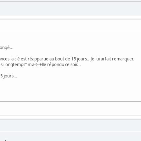
longé...
ances la clé est réapparue au bout de 15 jours...Je lui ai fait remarquer.
 si longtemps" m'a-t--Elle répondu ce soir...
 jours...