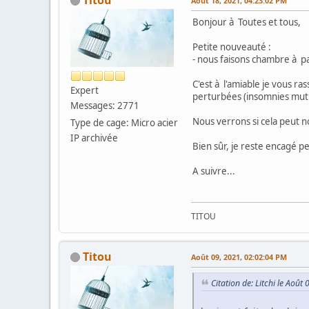
Août 18, 2021, 04:23:02 PM
Bonjour à Toutes et tous,
Petite nouveauté :
- nous faisons chambre à pa
C'est à l'amiable je vous ra
Expert
perturbées (insomnies mutue
Messages: 2771
Nous verrons si cela peut n
Type de cage: Micro acier
IP archivée
Bien sûr, je reste encagé p
A suivre...
TITOU
Titou
Août 09, 2021, 02:02:04 PM
Citation de: Litchi le Aoû