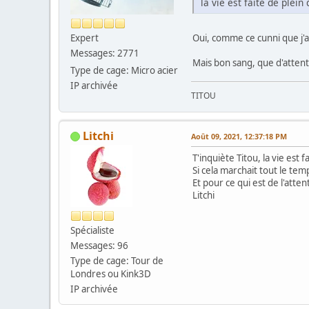
la vie est faite de plei
Oui, comme ce cunni que j'ai
Expert
Messages: 2771
Mais bon sang, que d'attente
Type de cage: Micro acier
IP archivée
TITOU
Litchi
Août 09, 2021, 12:37:18 PM
T'inquiète Titou, la vie est 
Si cela marchait tout le tem
Et pour ce qui est de l'att
Litchi
Spécialiste
Messages: 96
Type de cage: Tour de
Londres ou Kink3D
IP archivée