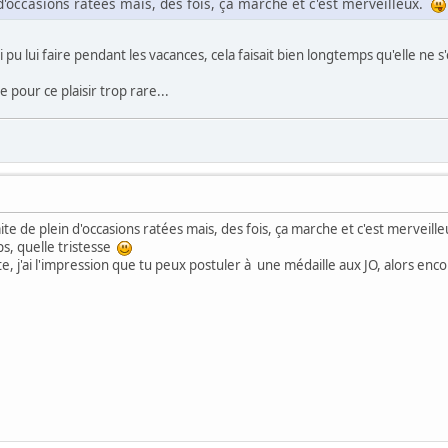
n d'occasions ratées mais, des fois, ça marche et c'est merveilleux.
 pu lui faire pendant les vacances, cela faisait bien longtemps qu'elle ne 
 pour ce plaisir trop rare...
faite de plein d'occasions ratées mais, des fois, ça marche et c'est merveill
ps, quelle tristesse
ente, j'ai l'impression que tu peux postuler à une médaille aux JO, alors 