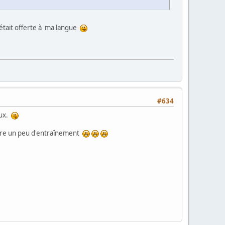
s'était offerte à ma langue
#634
eux.
encore un peu d'entraînement