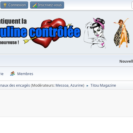
Connexion
Inscrivez-vous
Nouvell
rie
Membres
rnaux des encagés
(Modérateurs:
Messoa
,
Azurine
)
Titou Magazine
►