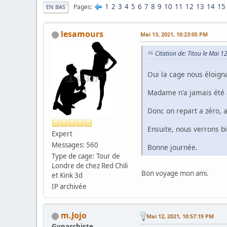
1
2
3
4
5
6
7
8
9
10
11
12
13
14
15
Pages
EN BAS
lesamours
Mai 13, 2021, 10:23:05 PM
Citation de: Titou le Mai 
Oui la cage nous éloigna
Madame n'a jamais été à 
Donc on repart a zéro, a
Ensuite, nous verrons 
Expert
Messages: 560
Bonne journée.
Type de cage: Tour de
Londre de chez Red Chili
Bon voyage mon ami.
et Kink 3d
IP archivée
m.Jojo
Mai 12, 2021, 10:57:19 PM
Gynarchiste