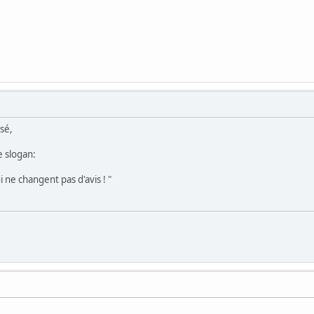
sé,
e slogan:
ui ne changent pas d'avis ! "