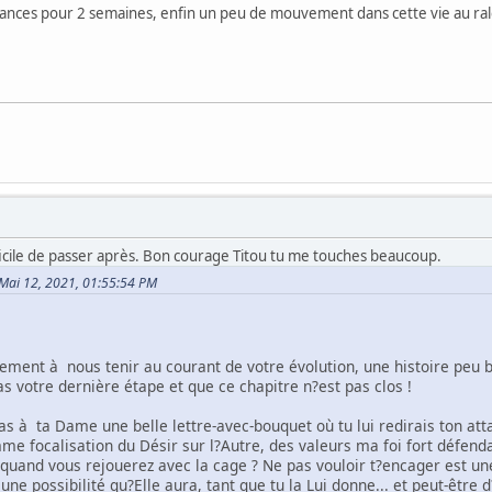
acances pour 2 semaines, enfin un peu de mouvement dans cette vie au ra
ficile de passer après. Bon courage Titou tu me touches beaucoup.
e Mai 12, 2021, 01:55:54 PM
lement à nous tenir au courant de votre évolution, une histoire peu 
s votre dernière étape et que ce chapitre n?est pas clos !
pas à ta Dame une belle lettre-avec-bouquet où tu lui redirais ton 
 focalisation du Désir sur l?Autre, des valeurs ma foi fort défendab
 quand vous rejouerez avec la cage ? Ne pas vouloir t?encager est un
 une possibilité qu?Elle aura, tant que tu la Lui donne... et peut-être 