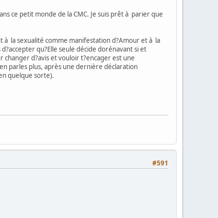
ans ce petit monde de la CMC. Je suis prêt à parier que
nt à la sexualité comme manifestation d?Amour et à la
s d?accepter qu?Elle seule décide dorénavant si et
r changer d?avis et vouloir t?encager est une
i en parles plus, après une dernière déclaration
en quelque sorte).
#591