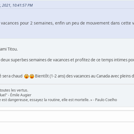
12, 2021, 10:41:57 PM
ux vacances pour 2 semaines, enfin un peu de mouvement dans cette v
'ami Titou.
s deux superbes semaines de vacances et profitez de ce temps intimes pou
été sera chaud
Bientôt (1-2 ans) des vacances au Canada avec pleins 
toutes les vertus.
uel" - Émile Augier
 est dangereuse, essayez la routine, elle est mortelle. » - Paulo Coelho