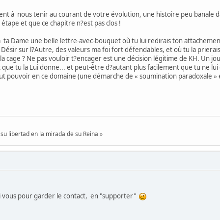
nt à nous tenir au courant de votre évolution, une histoire peu banale d
étape et que ce chapitre n?est pas clos !
à ta Dame une belle lettre-avec-bouquet où tu lui redirais ton attacheme
ésir sur l?Autre, des valeurs ma foi fort défendables, et où tu la prierai
a cage ? Ne pas vouloir t?encager est une décision légitime de KH. Un jou
nt que tu la Lui donne... et peut-être d?autant plus facilement que tu ne lu
out pouvoir en ce domaine (une démarche de « soumination paradoxale » 
su libertad en la mirada de su Reina »
mi vous pour garder le contact, en "supporter"