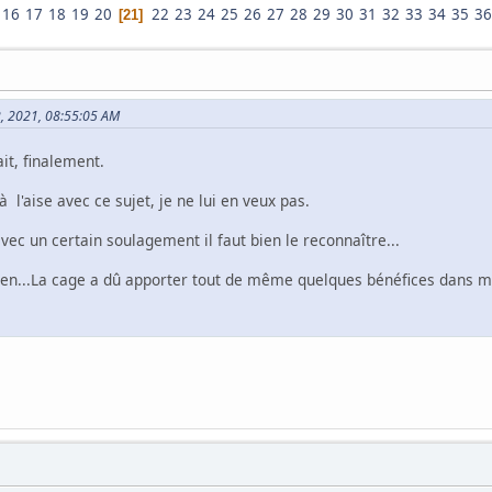
16
17
18
19
20
22
23
24
25
26
27
28
29
30
31
32
33
34
35
36
21
12, 2021, 08:55:05 AM
it, finalement.
l'aise avec ce sujet, je ne lui en veux pas.
vec un certain soulagement il faut bien le reconnaître...
bien...La cage a dû apporter tout de même quelques bénéfices dan