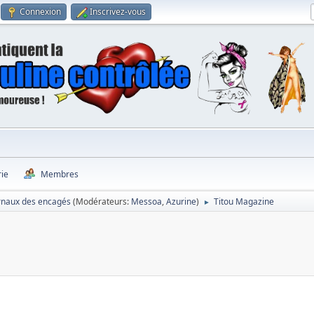
Connexion
Inscrivez-vous
rie
Membres
rnaux des encagés
(Modérateurs:
Messoa
,
Azurine
)
Titou Magazine
►