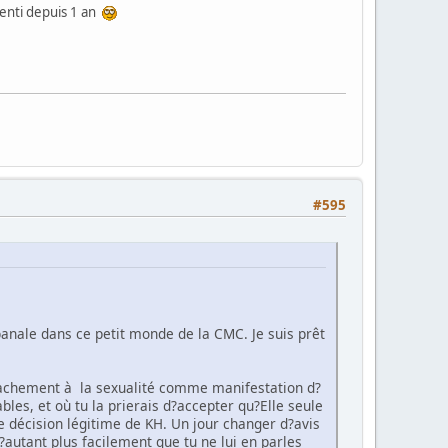
lenti depuis 1 an
#595
banale dans ce petit monde de la CMC. Je suis prêt
attachement à la sexualité comme manifestation d?
les, et où tu la prierais d?accepter qu?Elle seule
e décision légitime de KH. Un jour changer d?avis
d?autant plus facilement que tu ne lui en parles