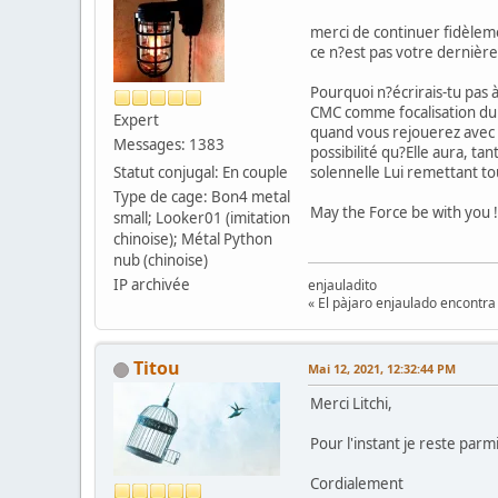
merci de continuer fidèleme
ce n?est pas votre dernière 
Pourquoi n?écrirais-tu pas 
CMC comme focalisation du D
Expert
quand vous rejouerez avec l
Messages: 1383
possibilité qu?Elle aura, ta
Statut conjugal: En couple
solennelle Lui remettant t
Type de cage: Bon4 metal
May the Force be with you !
small; Looker01 (imitation
chinoise); Métal Python
nub (chinoise)
IP archivée
enjauladito
« El pàjaro enjaulado encontra 
Titou
Mai 12, 2021, 12:32:44 PM
Merci Litchi,
Pour l'instant je reste par
Cordialement