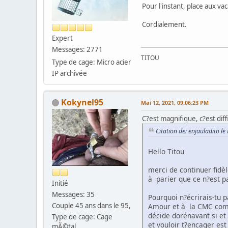
Pour l'instant, place aux v
Cordialement.
Expert
Messages: 2771
TITOU
Type de cage: Micro acier
IP archivée
Kokynel95
Mai 12, 2021, 09:06:23 PM
C?est magnifique, c?est dif
Citation de: enjauladito l
Hello Titou
merci de continuer fidè
à parier que ce n?est pa
Initié
Messages: 35
Pourquoi n?écrirais-tu 
Couple 45 ans dans le 95,
Amour et à la CMC comme
décide dorénavant si et
Type de cage: Cage
et vouloir t?encager est
mÃ©tal