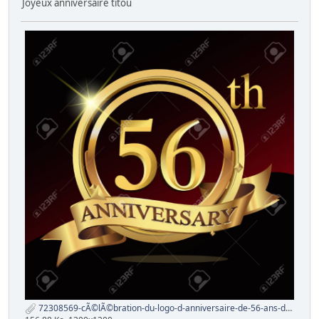
Joyeux anniversaire titou
72308569-cÃ©lÃ©bration-du-logo-d-anniversaire-de-56-ans-d-or-avec-l-anneau-et-le-ruban-.jpg