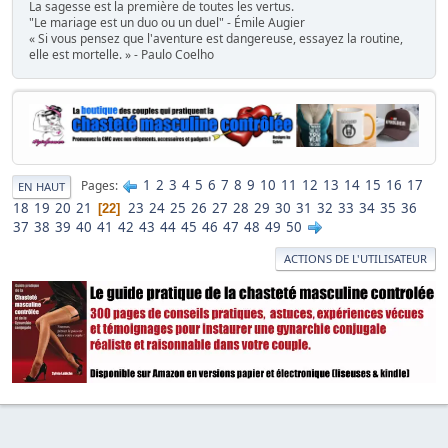
La sagesse est la première de toutes les vertus.
"Le mariage est un duo ou un duel" - Émile Augier
« Si vous pensez que l'aventure est dangereuse, essayez la routine,
elle est mortelle. » - Paulo Coelho
1
2
3
4
5
6
7
8
9
10
11
12
13
14
15
16
17
Pages
EN HAUT
18
19
20
21
23
24
25
26
27
28
29
30
31
32
33
34
35
36
22
37
38
39
40
41
42
43
44
45
46
47
48
49
50
ACTIONS DE L'UTILISATEUR