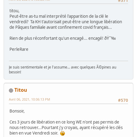
#571
titou,
Peut-être as-tu mal interprété l'apparition de la clé le
vendredi? Ta KH t'autorisait peut-être une longue libération
de Pâques familiale avant confinement covid français...
Rien de plus réconfortant qu'un encagé... encagé! ðŸ˜‰
PerleRare
Je suis sentimentale et je l'assume... avec quelques Ã©pines au
besoin!
Titou
Avril 06, 2021, 10:06:13 PM
#570
Bonsoir,
Ces 3 jours de libération en ce long WE n'ont pas permis de
nous retrouver...Pourtant j'y croyais, ayant récupéré les clés
bien en vue Vendredi soir.