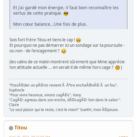
Et j'ai gardé mon énergie, il faut bien reconnaître les
vertus de cette pratique
Mon cœur balance...Une fois de plus.
Sois fort frère Titou et tiens le cap !
Et pourquoi ne pas démarrer ici un sondage sur ta poursuite -
ou non - de l'encagement ?
(les calins de ce matin montrent sûrement que Mme apprécie
ton attitude actuelle ... en serait-il de même hors cage ?
)
"PossÃ©der un pÃ©nis revient Ã Ãªtre enchaÃ®nÃ© Ã un fou".
Sophocle
"Pour vivre heureux, vivons cagÃ©s". Vany
"CagÃ©: agneau dans son enclos, dÃ©cagÃ©: lion dans le salon ".
Claire
"Le seul plaisir qui te reste, c'est le mien!" SueKH, mon Ã©pouse.
Titou
Avril 20, 2021, 09:21:58 AM