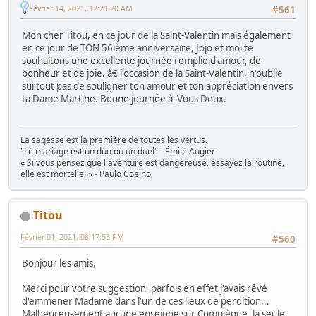
Février 14, 2021, 12:21:20 AM
#561
Mon cher Titou, en ce jour de la Saint-Valentin mais également
en ce jour de TON 56ième anniversaire, Jojo et moi te
souhaitons une excellente journée remplie d'amour, de
bonheur et de joie. à€ l'occasion de la Saint-Valentin, n'oublie
surtout pas de souligner ton amour et ton appréciation envers
ta Dame Martine. Bonne journée à Vous Deux.
La sagesse est la première de toutes les vertus.
"Le mariage est un duo ou un duel" - Émile Augier
« Si vous pensez que l'aventure est dangereuse, essayez la routine,
elle est mortelle. » - Paulo Coelho
Titou
Février 01, 2021, 08:17:53 PM
#560
Bonjour les amis,
Merci pour votre suggestion, parfois en effet j'avais rêvé
d'emmener Madame dans l'un de ces lieux de perdition...
Malheureusement aucune enseigne sur Compiègne, la seule