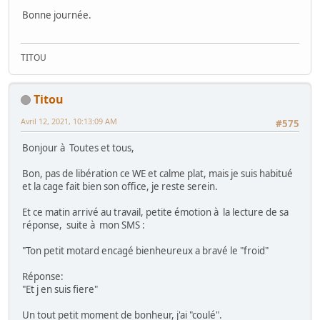
Bonne journée.
TITOU
Titou
Avril 12, 2021, 10:13:09 AM
#575
Bonjour à Toutes et tous,
Bon, pas de libération ce WE et calme plat, mais je suis habitué
et la cage fait bien son office, je reste serein.
Et ce matin arrivé au travail, petite émotion à la lecture de sa
réponse, suite à mon SMS :
"Ton petit motard encagé bienheureux a bravé le "froid"
Réponse:
"Et j en suis fiere"
Un tout petit moment de bonheur, j'ai "coulé".