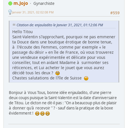
m.Jojo
Gynarchiste
Janvier 31, 2021, 02:02:08 PM
#559
Citation de: enjauladito le Janvier 31, 2021, 01:12:06 PM
Hello Titou
Saint-Valentin s?approchant, pourquoi ne pas emmener
ta Douce dans une boutique érotique de bonne tenue,
à l?écoute des Femmes, comme par exemple « le
passage du désir » en île de France, où vous trouverez
une vendeuse expérimentée et délicate pour vous
conseiller, tout en aidant Madame à surmonter ses
réticences, et Lui acheter le jouet que vous aurez
décidé tous les deux ?
Chastes salutations de l?île de Suisse
Bonjour à Vous Tous, bonne idée enjauladito, d'une pierre
deux coups puisque la Saint-Valentin est la date d'anniversaire
de Titou. Le dicton ne dit-il pas : "On a beaucoup plus de plaisir
à donner qu'à recevoir " ? - sauf dans la pratique de la boxe
évidemment !