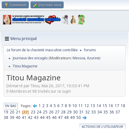
Connexion
Inscrivez-vous
Menu principal
Le forum de la chasteté masculine contrôlée
Forums
►
Journaux des encagés
(Modérateurs:
Messoa
,
Azurine
)
►
Titou Magazine
►
Titou Magazine
Démarré par Titou, Mai 26, 2017, 10:03:41 PM
0 Membres et 98 Invités sur ce sujet
1
2
3
4
5
6
7
8
9
10
11
12
13
14
15
16
17
18
Pages
EN BAS
19
20
21
23
24
25
26
27
28
29
30
31
32
33
34
35
36
37
22
38
39
40
41
42
43
44
45
46
47
48
49
50
ACTIONS DE L'UTILISATEUR