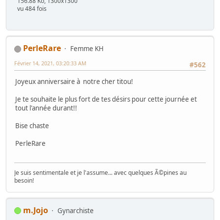
156.88 Ko, 1300x1300
vu 484 fois
PerleRare
Femme KH
Février 14, 2021, 03:20:33 AM
#562
Joyeux anniversaire à notre cher titou!
Je te souhaite le plus fort de tes désirs pour cette journée et
tout l'année durant!!
Bise chaste
PerleRare
Je suis sentimentale et je l'assume... avec quelques Ã©pines au
besoin!
m.Jojo
Gynarchiste