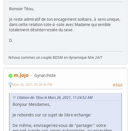
Bonsoir Titou,
Je reste admiratif de ton encagement solitaire, à sens unique,
dans cette relation cote-à -cote avec Madame qui semble
totalement désinterressée du sexe.
D.
N/nous sommes un couple BDSM en dynamique M/e 24/7
m.Jojo
Gynarchiste
Mars 26, 2021, 02:26:36 PM
#566
Citation de: Titou le Mars 26, 2021, 11:24:52 AM
Bonjour Mesdames,
Je rebondis sur ce sujet de libre-echange:
De même, envisageriez-vous de "partager" votre
encagé auprès vos amies echangistes, ou esseulées