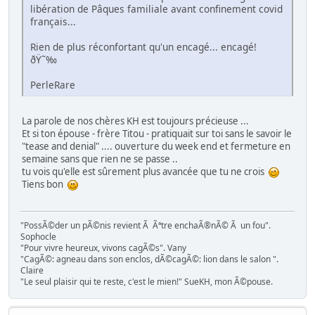
libération de Pâques familiale avant confinement covid
français...
Rien de plus réconfortant qu'un encagé... encagé!
ðŸ˜‰
PerleRare
La parole de nos chères KH est toujours précieuse ...
Et si ton épouse - frère Titou - pratiquait sur toi sans le savoir le
"tease and denial" .... ouverture du week end et fermeture en
semaine sans que rien ne se passe ..
tu vois qu'elle est sûrement plus avancée que tu ne crois
Tiens bon
"PossÃ©der un pÃ©nis revient Ã Ãªtre enchaÃ®nÃ© Ã un fou".
Sophocle
"Pour vivre heureux, vivons cagÃ©s". Vany
"CagÃ©: agneau dans son enclos, dÃ©cagÃ©: lion dans le salon ".
Claire
"Le seul plaisir qui te reste, c'est le mien!" SueKH, mon Ã©pouse.