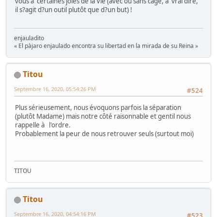
vous à certaines joies de la Vie (avec ou sans cage, à vrai dire,
il s?agit d?un outil plutôt que d?un but) !
enjauladito
« El pàjaro enjaulado encontra su libertad en la mirada de su Reina »
Titou
Septembre 16, 2020, 05:54:26 PM
#524
Plus sérieusement, nous évoquons parfois la séparation
(plutôt Madame) mais notre côté raisonnable et gentil nous
rappelle à l'ordre.
Probablement la peur de nous retrouver seuls (surtout moi)
TITOU
Titou
Septembre 16, 2020, 04:54:16 PM
#523