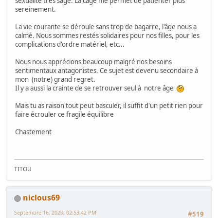
sexualité très sage. La cage me permet de patienter plus
sereinement.
La vie courante se déroule sans trop de bagarre, l'âge nous a
calmé. Nous sommes restés solidaires pour nos filles, pour les
complications d'ordre matériel, etc...
Nous nous apprécions beaucoup malgré nos besoins
sentimentaux antagonistes. Ce sujet est devenu secondaire à
mon (notre) grand regret.
Il y a aussi la crainte de se retrouver seul à notre âge
Mais tu as raison tout peut basculer, il suffit d'un petit rien pour
faire écrouler ce fragile équilibre
Chastement
TITOU
niclous69
Septembre 16, 2020, 02:53:42 PM
#519