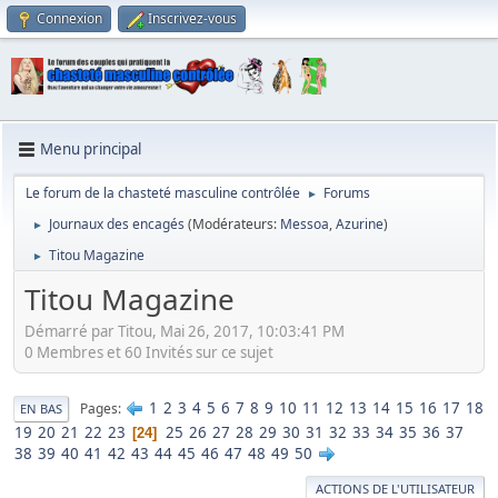
Connexion
Inscrivez-vous
Menu principal
Le forum de la chasteté masculine contrôlée
Forums
►
Journaux des encagés
(Modérateurs:
Messoa
,
Azurine
)
►
Titou Magazine
►
Titou Magazine
Démarré par Titou, Mai 26, 2017, 10:03:41 PM
0 Membres et 60 Invités sur ce sujet
1
2
3
4
5
6
7
8
9
10
11
12
13
14
15
16
17
18
Pages
EN BAS
19
20
21
22
23
25
26
27
28
29
30
31
32
33
34
35
36
37
24
38
39
40
41
42
43
44
45
46
47
48
49
50
ACTIONS DE L'UTILISATEUR