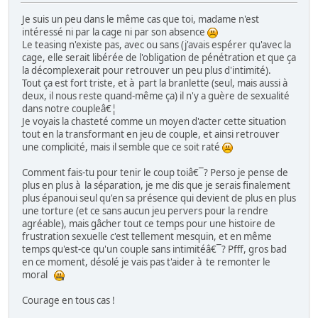
Je suis un peu dans le même cas que toi, madame n'est
intéressé ni par la cage ni par son absence
Le teasing n'existe pas, avec ou sans (j'avais espérer qu'avec la
cage, elle serait libérée de l'obligation de pénétration et que ça
la décomplexerait pour retrouver un peu plus d'intimité).
Tout ça est fort triste, et à part la branlette (seul, mais aussi à
deux, il nous reste quand-même ça) il n'y a guère de sexualité
dans notre coupleâ€¦
Je voyais la chasteté comme un moyen d'acter cette situation
tout en la transformant en jeu de couple, et ainsi retrouver
une complicité, mais il semble que ce soit raté
Comment fais-tu pour tenir le coup toiâ€¯? Perso je pense de
plus en plus à la séparation, je me dis que je serais finalement
plus épanoui seul qu'en sa présence qui devient de plus en plus
une torture (et ce sans aucun jeu pervers pour la rendre
agréable), mais gâcher tout ce temps pour une histoire de
frustration sexuelle c'est tellement mesquin, et en même
temps qu'est-ce qu'un couple sans intimitéâ€¯? Pfff, gros bad
en ce moment, désolé je vais pas t'aider à te remonter le
moral
Courage en tous cas !