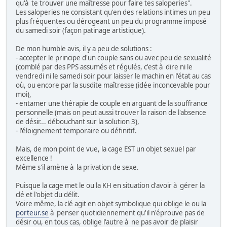
qu'à te trouver une maîtresse pour faire tes saloperies".
Les saloperies ne consistant qu'en des relations intimes un peu
plus fréquentes ou dérogeant un peu du programme imposé
du samedi soir (façon patinage artistique).
De mon humble avis, il y a peu de solutions :
- accepter le principe d'un couple sans ou avec peu de sexualité
(comblé par des PPS assumés et régulés, c'est à dire ni le
vendredi ni le samedi soir pour laisser le machin en l'état au cas
où, ou encore par la susdite maîtresse (idée inconcevable pour
moi),
- entamer une thérapie de couple en arguant de la souffrance
personnelle (mais on peut aussi trouver la raison de l'absence
de désir... débouchant sur la solution 3),
- l'éloignement temporaire ou définitif.
Mais, de mon point de vue, la cage EST un objet sexuel par
excellence !
Même s'il amène à la privation de sexe.
Puisque la cage met le ou la KH en situation d'avoir à gérer la
clé et l'objet du délit.
Voire même, la clé agit en objet symbolique qui oblige le ou la
porteur.se
à penser quotidiennement qu'il n'éprouve pas de
désir ou, en tous cas, oblige l'autre à ne pas avoir de plaisir