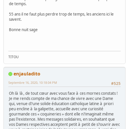
de temps.
55 ans il ne faut plus perdre trop de temps, les anciens ici le
savent.
Bonne nuit sage
TITOU
enjauladito
Septembre 16, 2020, 10:18:04 PM
#525
Oh là là , de tout cœur avec vous face à ces mornes constats !
Je me rends compte de ma chance de vivre avec une Dame
qui, venue d?une solide éducation catholique latine à priori
peu encline à la galipette, accueille avec une curiosité
gourmande ces « coquineries » dont elle n?imaginait même
pas l?existence. Mes messages solidaires, en souhaitant que
vos Dames respectives acceptent petit à petit de s?ouvrir avec