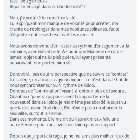
face" peu glorieux ?
Repartir encagé dans la "clandestinité" ?
Non, j'ai préféré lui remettre la clé.
Lui expliquant mon manque de volonté pour arrêter, ma
crainte de replonger dans mes habitudes solitaires, faute
d'équilibre entre ses besoins et les miens etc...
Nous avons convenu d'en rester au rythme d'encagement à la
semaine, avec libération le WE pour que Madame ne côtoie
jamais l'objet qui ne lui plaît guère, lui ayant présenté
auparavant, non portée bien sûr.
Donc voilà , pas d'autre perspective que de suivre ce "contrat"
très allégé, en aucun cas gynarchique si ce n'est dans le but de
nous synchroniser sur SON rythme de libido...
Donc pas de "soumination" visant à obtenir plus de faveurs...
Quant aux "jouets" qui pourraient Lui apporter de la
nouveauté dans sa libido, je n'ai même pas abordé le sujet vu
que la discussion était close, Elle n'aime pas trop aborder la
sexualité, surtout la sienne.
Dans ces moments, Elle me dit qu'il aurait mieux fallu une
autre Femme pour moi, avec une libido plus en rapport.
Depuis que je porte la cage, je ne me sens plus malheureux de