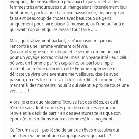
nymphos, des sensuelles un peu anarchiques, ici et là des
femmes très amoureuses qui "mangeaient" littéralement leur
bonhomme, parfois une baiseuse passionnée, beaucoup qui
faisaient beaucoup de choses avec beaucoup de gens
uniquement pour faire plaisir à monsieur, ou l'une ou l'autre
qui avait trop bu et qui se laissait tout faire .....
Mais, qualitativement parlant, je n'ai quasiment jamais
rencontré une Femme vraiment orfèvre.
Qui aurait vogué sur l'érotique et le sexuel comme on part
pour un voyage extraordinaire, mais un voyage intérieur, celui
où avec un homme parfois capitaine, ou parfois simple
matelot, ou même galérien, cette Femme impérieuse et
délicate va vivre une aventure merveilleuse, ciselée avec
passion, en des territoires à la fois interdits et inconnus, et
menant à des moments inouà¯s qui valent le prix de toute une
vie ........ !
Alors, je crois que Madame Titou se fait des idées, et qu'il
n'existe sans doute que très peu de créatures éprouvant
l'envie et le désir de partir en des aventures telles que son
époux (et des millions d'autres hommes) les imaginent .....
Ce Forum n'est-il pas l'écho de tant de rêves masculins qui
cherchent vainement une compagne avec qui partir ?