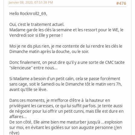
Janvier 08, 2020, 07:51:38 PM
#476
Hello Rocknroll2_69,
Oui, c'est le traitement actuel.
Madame garde les clés la semaine et les ressort pour le WE, le
Vendredi soir si Elle y pense !
Moi je ne dis plus rien, je me contente de lui rendre les clés le
Dimanche matin après la douche, ou le soir.
Donc finalement, on peut dire qu'il y a une sorte de CMC tacite
"silencieuse" entre nous...
Si Madame a besoin d'un petit calin, cela se passe forcément
sans cage, soit le Samedi ou le Dimanche tôt le matin vers 7h,
avant qu'Elle se lève.
Dans ces moments, je m'efforce d'être à la hauteur en
privilégiant les caresses, ce qui lui suffit parfois. Je tente aussi
de négocier pour lui offrir un petit cunni, mais Elle est dure en
affaires...
De son côté, Elle aime bien me masturber jusqu'à ...explosion
sur moi, en évitant les giclées sur son auguste personne (j'en
rêve)