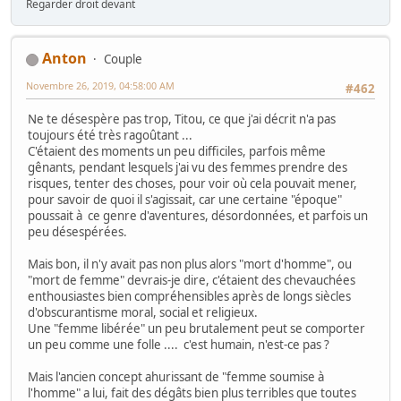
Regarder droit devant
Anton
Couple
Novembre 26, 2019, 04:58:00 AM
#462
Ne te désespère pas trop, Titou, ce que j'ai décrit n'a pas
toujours été très ragoûtant ...
C'étaient des moments un peu difficiles, parfois même
gênants, pendant lesquels j'ai vu des femmes prendre des
risques, tenter des choses, pour voir où cela pouvait mener,
pour savoir de quoi il s'agissait, car une certaine "époque"
poussait à ce genre d'aventures, désordonnées, et parfois un
peu désespérées.
Mais bon, il n'y avait pas non plus alors "mort d'homme", ou
"mort de femme" devrais-je dire, c'étaient des chevauchées
enthousiastes bien compréhensibles après de longs siècles
d'obscurantisme moral, social et religieux.
Une "femme libérée" un peu brutalement peut se comporter
un peu comme une folle .... c'est humain, n'est-ce pas ?
Mais l'ancien concept ahurissant de "femme soumise à
l'homme" a lui, fait des dégâts bien plus terribles que toutes