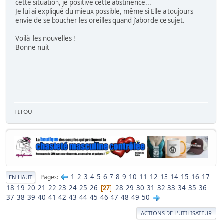
cette situation, je positive cette abstinence...
Je lui ai expliqué du mieux possible, même si Elle a toujours
envie de se boucher les oreilles quand j'aborde ce sujet.
Voilà les nouvelles !
Bonne nuit
TITOU
1
2
3
4
5
6
7
8
9
10
11
12
13
14
15
16
17
Pages
EN HAUT
18
19
20
21
22
23
24
25
26
28
29
30
31
32
33
34
35
36
27
37
38
39
40
41
42
43
44
45
46
47
48
49
50
ACTIONS DE L'UTILISATEUR