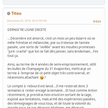
Titou
Décembre 03, 2019, 09:37:09 PM
#464
DERNIàˆRE LIGNE DROITE
...Décembre est amorcé, c'est un mois un peu bizarre où se
mêle frénésie et mélancolie, joie ou tristesse de l'année
passée, une sorte de "veillée" avant les moultes promesses
"juré- craché" que lon se fait dès Janvier, sans lendemain...Fini
tout ça.
Ainsi, au terme de 4 années de semi-emprisonnement, sitôt
les bulles de Champagne du 31 évaporées, mettrai-je un
terme à l'emprise de ce petit objet très controversé, et
néanmoins attachant
?
Le compte à rebourd est lancé...Il me resterait donc 3
semaines à rester encagé la semaine...Et tout comme Anton
récemment, je prendrai mon envol en sortant de la cage,
exposé aux tentations, mais armé des expériences passées,
des témoignages de vous tous, et de toute la volonté du
monde pour ne pas décevoir Madame, me décevoir.