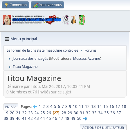
Connexion
Inscrivez-vous
Menu principal
Le forum de la chasteté masculine contrôlée
Forums
►
Journaux des encagés
(Modérateurs:
Messoa
,
Azurine
)
►
Titou Magazine
►
Titou Magazine
Démarré par Titou, Mai 26, 2017, 10:03:41 PM
0 Membres et 76 Invités sur ce sujet
1
2
3
4
5
6
7
8
9
10
11
12
13
14
15
16
17
18
Pages
EN BAS
19
20
21
22
23
24
25
26
28
29
30
31
32
33
34
35
36
37
27
38
39
40
41
42
43
44
45
46
47
48
49
50
ACTIONS DE L'UTILISATEUR