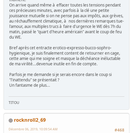
On arrive quand même à effacer toutes les tensions pendant
ces précieuses minutes, avec parfois à la clé une petite
jouissance mutuelle si on ne pense pas aux impôts, aux grèves,
au réchauffement climatique, à nos dernières remarques tue-
l'amour, aux multiples trucs à faire d'urgence le WE dès 7h du
matin, passé le "quart d'heure américain" avant le coup de feu
du WE.
Bref après cet entracte erotico-expresso-bucco-sophro-
hygienique, je suis finalement content de retourner en cage,
cette amie qui me soigne et masque la déchéance inéluctable
de ma virilité...devenue inutile en fin de compte.
Parfois je me demande si je serais encore dans le coup si
"l'inattendu" se présentait ?
Un fantasme de plus...
TITOU
rocknroll2_69
Décembre 06, 2019, 10:09:54 AM
#468