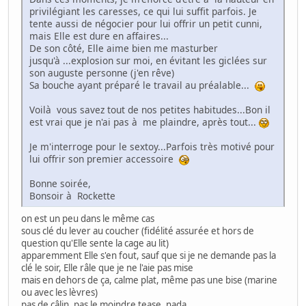
privilégiant les caresses, ce qui lui suffit parfois. Je
tente aussi de négocier pour lui offrir un petit cunni,
mais Elle est dure en affaires...
De son côté, Elle aime bien me masturber
jusqu'à ...explosion sur moi, en évitant les giclées sur
son auguste personne (j'en rêve)
Sa bouche ayant préparé le travail au préalable...
Voilà vous savez tout de nos petites habitudes...Bon il
est vrai que je n'ai pas à me plaindre, après tout...
Je m'interroge pour le sextoy...Parfois très motivé pour
lui offrir son premier accessoire
Bonne soirée,
Bonsoir à Rockette
on est un peu dans le même cas
sous clé du lever au coucher (fidélité assurée et hors de
question qu'Elle sente la cage au lit)
apparemment Elle s'en fout, sauf que si je ne demande pas la
clé le soir, Elle râle que je ne l'aie pas mise
mais en dehors de ça, calme plat, même pas une bise (marine
ou avec les lèvres)
pas de câlin, pas le moindre tease, nada