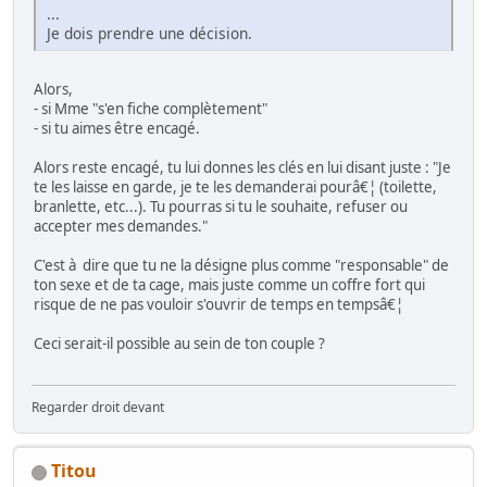
...
Je dois prendre une décision.
Alors,
- si Mme "s'en fiche complètement"
- si tu aimes être encagé.
Alors reste encagé, tu lui donnes les clés en lui disant juste : "Je
te les laisse en garde, je te les demanderai pourâ€¦ (toilette,
branlette, etc...). Tu pourras si tu le souhaite, refuser ou
accepter mes demandes."
C'est à dire que tu ne la désigne plus comme "responsable" de
ton sexe et de ta cage, mais juste comme un coffre fort qui
risque de ne pas vouloir s'ouvrir de temps en tempsâ€¦
Ceci serait-il possible au sein de ton couple ?
Regarder droit devant
Titou