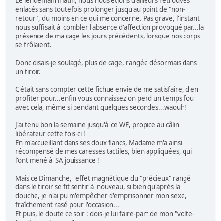
Le lendemain matin, nous nous étions d'ailleurs retrouvés
enlacés sans toutefois prolonger jusqu'au point de "non-
retour", du moins en ce qui me concerne. Pas grave, l'instant
nous suffisait à combler l'absence d'affection provoqué par...la
présence de ma cage les jours précédents, lorsque nos corps
se frôlaient.
Donc disais-je soulagé, plus de cage, rangée désormais dans
un tiroir.
C'était sans compter cette fichue envie de me satisfaire, d'en
profiter pour...enfin vous connaissez on perd un temps fou
avec cela, même si pendant quelques secondes...waouh!
J'ai tenu bon la semaine jusqu'à ce WE, propice au câlin
libérateur cette fois-ci !
En m'accueillant dans ses doux flancs, Madame m'a ainsi
récompensé de mes caresses tactiles, bien appliquées, qui
l'ont mené à SA jouissance !
Mais ce Dimanche, l'effet magnétique du "précieux" rangé
dans le tiroir se fit sentir à nouveau, si bien qu'après la
douche, je n'ai pu m'empêcher d'emprisonner mon sexe,
fraîchement rasé pour l'occasion...
Et puis, le doute ce soir : dois-je lui faire-part de mon "volte-