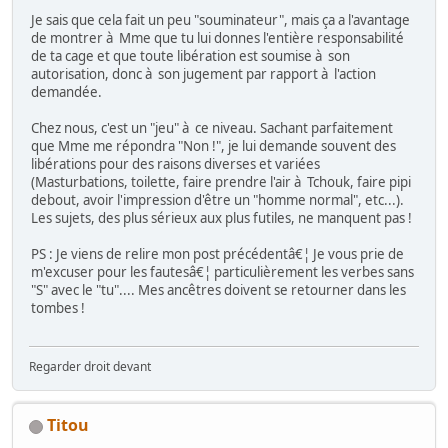
Je sais que cela fait un peu "souminateur", mais ça a l'avantage
de montrer à Mme que tu lui donnes l'entière responsabilité
de ta cage et que toute libération est soumise à son
autorisation, donc à son jugement par rapport à l'action
demandée.
Chez nous, c'est un "jeu" à ce niveau. Sachant parfaitement
que Mme me répondra "Non !", je lui demande souvent des
libérations pour des raisons diverses et variées
(Masturbations, toilette, faire prendre l'air à Tchouk, faire pipi
debout, avoir l'impression d'être un "homme normal", etc...).
Les sujets, des plus sérieux aux plus futiles, ne manquent pas !
PS : Je viens de relire mon post précédentâ€¦ Je vous prie de
m'excuser pour les fautesâ€¦ particulièrement les verbes sans
"S" avec le "tu".... Mes ancêtres doivent se retourner dans les
tombes !
Regarder droit devant
Titou