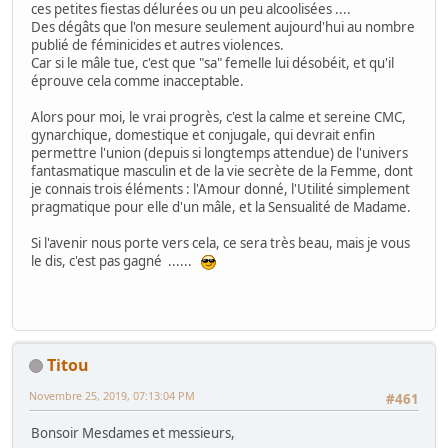
ces petites fiestas délurées ou un peu alcoolisées ....
Des dégâts que l'on mesure seulement aujourd'hui au nombre
publié de féminicides et autres violences.
Car si le mâle tue, c'est que "sa" femelle lui désobéit, et qu'il
éprouve cela comme inacceptable.
Alors pour moi, le vrai progrès, c'est la calme et sereine CMC,
gynarchique, domestique et conjugale, qui devrait enfin
permettre l'union (depuis si longtemps attendue) de l'univers
fantasmatique masculin et de la vie secrète de la Femme, dont
je connais trois éléments : l'Amour donné, l'Utilité simplement
pragmatique pour elle d'un mâle, et la Sensualité de Madame.
Si l'avenir nous porte vers cela, ce sera très beau, mais je vous
le dis, c'est pas gagné ......
Titou
Novembre 25, 2019, 07:13:04 PM
#461
Bonsoir Mesdames et messieurs,