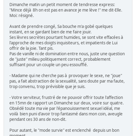
Dimanche matin un petit moment de tendresse express:
"Mince déjà 8h on est pas en avance je me lève !" me dit-Elle.
Moi: résigné.
Avant de prendre congé, Sa bouche m'a gobé quelques
instant, en se gardant bien de me faire jouir.
Ses lèvres secrètes pourtant humides, se sont vite effacées à
l'approche de mes doigts inquisiteurs, et impatients de Lui
offrir de la joie. Tant pis.
Pas de vanille ni de domination entre nous, juste une question
de "juste" milieu politiquement correct, probablement
suffisant pour un couple un peu essoufflé.
- Madame qui ne cherche pas à provoquer le sexe, ne "joue"
pas, a fait abstraction de la sexualité, sans doute par ma faute,
trop convenu, trop prévisible que je suis.
- Votre serviteur, frustré de ne pouvoir offrir toute l'affection
en 15mn de rapport un Dimanche sur deux, voire sur quatre.
Obsédé toute ma vie par l'épanouissement sexuel idéal, me
voilà bien puni d'avoir trop fantasmé dans mon coin, aveugle
pendant ces 30 ans de non-dit.
Pour autant, le "mode survie" est enclenché depuis un bon
moment.