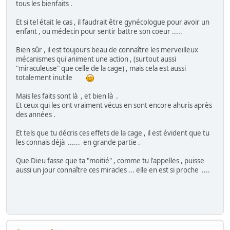
tous les bienfaits .
Et si tel était le cas , il faudrait être gynécologue pour avoir un
enfant , ou médecin pour sentir battre son coeur .....
Bien sûr , il est toujours beau de connaître les merveilleux
mécanismes qui animent une action , (surtout aussi
"miraculeuse" que celle de la cage) , mais cela est aussi
totalement inutile
Mais les faits sont là , et bien là .
Et ceux qui les ont vraiment vécus en sont encore ahuris après
des années .
Et tels que tu décris ces effets de la cage , il est évident que tu
les connais déjà ...... en grande partie .
Que Dieu fasse que ta "moitié" , comme tu l'appelles , puisse
aussi un jour connaître ces miracles ... elle en est si proche ....