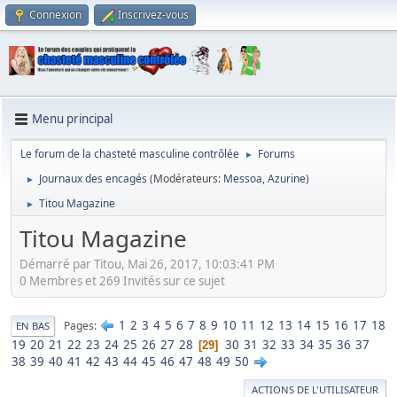
Connexion
Inscrivez-vous
Menu principal
Le forum de la chasteté masculine contrôlée
Forums
►
Journaux des encagés
(Modérateurs:
Messoa
,
Azurine
)
►
Titou Magazine
►
Titou Magazine
Démarré par Titou, Mai 26, 2017, 10:03:41 PM
0 Membres et 269 Invités sur ce sujet
1
2
3
4
5
6
7
8
9
10
11
12
13
14
15
16
17
18
Pages
EN BAS
19
20
21
22
23
24
25
26
27
28
30
31
32
33
34
35
36
37
29
38
39
40
41
42
43
44
45
46
47
48
49
50
ACTIONS DE L'UTILISATEUR