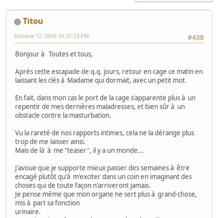
Titou
Octobre 17, 2019, 01:21:53 PM
#438
Bonjour à Toutes et tous,
Après cette escapade de q.q. jours, retour en cage ce matin en
laissant les clés à Madame qui dormait, avec un petit mot.
En fait, dans mon cas le port de la cage s'apparente plus à un
repentir de mes dernières maladresses, et bien sûr à un
obstacle contre la masturbation.
Vu la rareté de nos rapports intimes, cela ne la dérange plus
trop de me laisser ainsi.
Mais de là à me "teaser", il y a un monde...
J'avoue que je supporte mieux passer des semaines à être
encagé plutôt qu'à m'exciter dans un coin en imaginant des
choses qui de toute façon n'arriveront jamais.
Je pense même que mon organe ne sert plus à grand-chose,
mis à part sa fonction
urinaire.