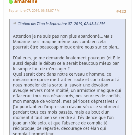
amareine
Septembre 07, 2019, 06:58:07 PM
#422
Citation de: Titou le Septembre 07, 2019, 02:48:34 PM
Attention je ne suis pas non plus abandonné...Mais
Madame ne s'imagine même pas combien cela
pourrait être beaucoup mieux entre nous sur ce plan...
D'ailleurs, je me demande finalement pourquoi (et Elle
aussi depuis le début) cela serait beaucoup mieux par
le simple fait de m'encager ?
Quel serait donc dans notre cerveau d'homme, ce
mécanisme qui se mettrait en route et contribuerait à
nous modeler de la sorte, à savoir une dévotion
aveugle envers notre moitié, un armistice magique qui
effacerait tous nos désaccords, nos sources de conflits,
mon manque de volonté, mes périodes dépressives ?
J'ai pourtant eu l'impression d'avoir vécu ce sentiment
pendant tous ces mois passés, mais au bout d'un
moment il faut bien se rendre à l'évidence que l'on
joue un rôle solo, et que l'absence de complicité
réciproque, de répartie, décourage cet élan qui
semblait prometteur...