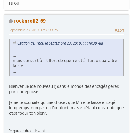
TITOU
rocknroll2_69
Septembre 23, 2019, 12:33:33 PM
#427
Citation de: Titou le Septembre 23, 2019, 11:48:39 AM
...
mais consent à l'effort de guerre et à fait disparaître
la clé.
...
Bienvenue (de nouveau !) dans le monde des encagés gérés
par leur épouse.
Je ne te souhaite qu'une chose : que Mme te laisse encagé
longtemps, non pas en t'oubliant, mais en étant consciente que
c'est "pour ton bien".
Regarder droit devant