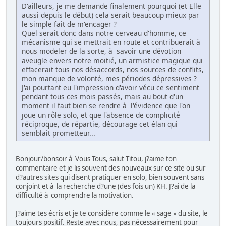
D'ailleurs, je me demande finalement pourquoi (et Elle
aussi depuis le début) cela serait beaucoup mieux par
le simple fait de m'encager ?
Quel serait donc dans notre cerveau d'homme, ce
mécanisme qui se mettrait en route et contribuerait à
nous modeler de la sorte, à savoir une dévotion
aveugle envers notre moitié, un armistice magique qui
effacerait tous nos désaccords, nos sources de conflits,
mon manque de volonté, mes périodes dépressives ?
J'ai pourtant eu l'impression d'avoir vécu ce sentiment
pendant tous ces mois passés, mais au bout d'un
moment il faut bien se rendre à l'évidence que l'on
joue un rôle solo, et que l'absence de complicité
réciproque, de répartie, décourage cet élan qui
semblait prometteur...
Bonjour/bonsoir à Vous Tous, salut Titou, j?aime ton
commentaire et je lis souvent des nouveaux sur ce site ou sur
d?autres sites qui disent pratiquer en solo, bien souvent sans
conjoint et à la recherche d?une (des fois un) KH. J?ai de la
difficulté à comprendre la motivation.
J?aime tes écris et je te considère comme le « sage » du site, le
toujours positif. Reste avec nous, pas nécessairement pour