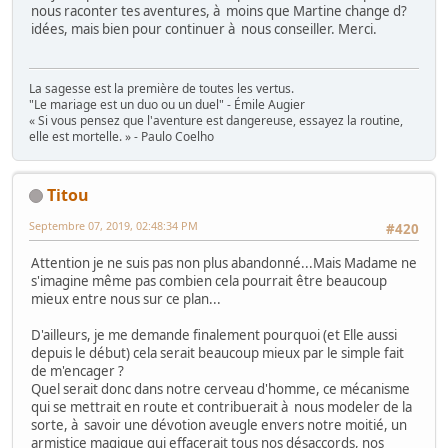
nous raconter tes aventures, à moins que Martine change d?
idées, mais bien pour continuer à nous conseiller. Merci.
La sagesse est la première de toutes les vertus.
"Le mariage est un duo ou un duel" - Émile Augier
« Si vous pensez que l'aventure est dangereuse, essayez la routine,
elle est mortelle. » - Paulo Coelho
Titou
Septembre 07, 2019, 02:48:34 PM
#420
Attention je ne suis pas non plus abandonné...Mais Madame ne
s'imagine même pas combien cela pourrait être beaucoup
mieux entre nous sur ce plan...
D'ailleurs, je me demande finalement pourquoi (et Elle aussi
depuis le début) cela serait beaucoup mieux par le simple fait
de m'encager ?
Quel serait donc dans notre cerveau d'homme, ce mécanisme
qui se mettrait en route et contribuerait à nous modeler de la
sorte, à savoir une dévotion aveugle envers notre moitié, un
armistice magique qui effacerait tous nos désaccords, nos