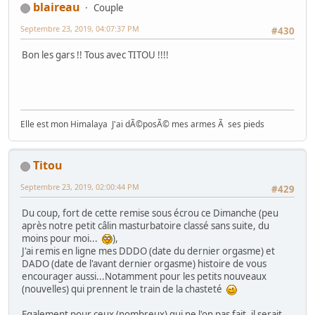
blaireau
Couple
Septembre 23, 2019, 04:07:37 PM
#430
Bon les gars !! Tous avec TITOU !!!!
Elle est mon Himalaya J'ai dÃ©posÃ© mes armes Ã ses pieds
Titou
Septembre 23, 2019, 02:00:44 PM
#429
Du coup, fort de cette remise sous écrou ce Dimanche (peu
après notre petit câlin masturbatoire classé sans suite, du
moins pour moi...
),
J'ai remis en ligne mes DDDO (date du dernier orgasme) et
DADO (date de l'avant dernier orgasme) histoire de vous
encourager aussi...Notamment pour les petits nouveaux
(nouvelles) qui prennent le train de la chasteté
Egalement pour ceux (nombreux) qui ne l'on pas fait, il serait