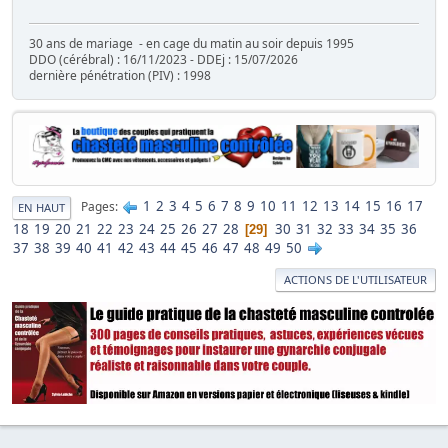
30 ans de mariage - en cage du matin au soir depuis 1995
DDO (cérébral) : 16/11/2023 - DDEj : 15/07/2026
dernière pénétration (PIV) : 1998
1
2
3
4
5
6
7
8
9
10
11
12
13
14
15
16
17
Pages
EN HAUT
18
19
20
21
22
23
24
25
26
27
28
30
31
32
33
34
35
36
29
37
38
39
40
41
42
43
44
45
46
47
48
49
50
ACTIONS DE L'UTILISATEUR