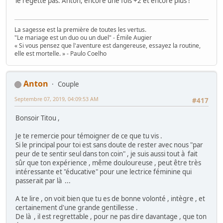
le regette pas. Anton, encore une fois +2 et encore plus !
La sagesse est la première de toutes les vertus.
"Le mariage est un duo ou un duel" - Émile Augier
« Si vous pensez que l'aventure est dangereuse, essayez la routine,
elle est mortelle. » - Paulo Coelho
Anton
Couple
Septembre 07, 2019, 04:09:53 AM
#417
Bonsoir Titou ,
Je te remercie pour témoigner de ce que tu vis .
Si le principal pour toi est sans doute de rester avec nous "par
peur de te sentir seul dans ton coin" , je suis aussi tout à fait
sûr que ton expérience , même douloureuse , peut être très
intéressante et "éducative" pour une lectrice féminine qui
passerait par là ...
A te lire , on voit bien que tu es de bonne volonté , intègre , et
certainement d'une grande gentillesse .
De là , il est regrettable , pour ne pas dire davantage , que ton