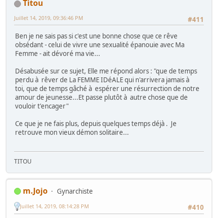
Titou
Juillet 14, 2019, 09:36:46 PM
#411
Ben je ne sais pas si c'est une bonne chose que ce rêve
obsédant - celui de vivre une sexualité épanouie avec Ma
Femme - ait dévoré ma vie...
Désabusée sur ce sujet, Elle me répond alors : "que de temps
perdu à rêver de La FEMME IDéALE qui n'arrivera jamais à
toi, que de temps gâché à espérer une résurrection de notre
amour de jeunesse...Et passe plutôt à autre chose que de
vouloir t'encager"
Ce que je ne fais plus, depuis quelques temps déjà . Je
retrouve mon vieux démon solitaire...
TITOU
m.Jojo
Gynarchiste
Juillet 14, 2019, 08:14:28 PM
#410