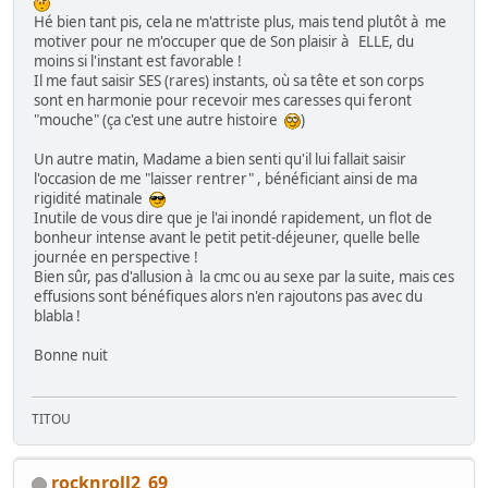
Hé bien tant pis, cela ne m'attriste plus, mais tend plutôt à me
motiver pour ne m'occuper que de Son plaisir à ELLE, du
moins si l'instant est favorable !
Il me faut saisir SES (rares) instants, où sa tête et son corps
sont en harmonie pour recevoir mes caresses qui feront
"mouche" (ça c'est une autre histoire
)
Un autre matin, Madame a bien senti qu'il lui fallait saisir
l'occasion de me "laisser rentrer" , bénéficiant ainsi de ma
rigidité matinale
Inutile de vous dire que je l'ai inondé rapidement, un flot de
bonheur intense avant le petit petit-déjeuner, quelle belle
journée en perspective !
Bien sûr, pas d'allusion à la cmc ou au sexe par la suite, mais ces
effusions sont bénéfiques alors n'en rajoutons pas avec du
blabla !
Bonne nuit
TITOU
rocknroll2_69