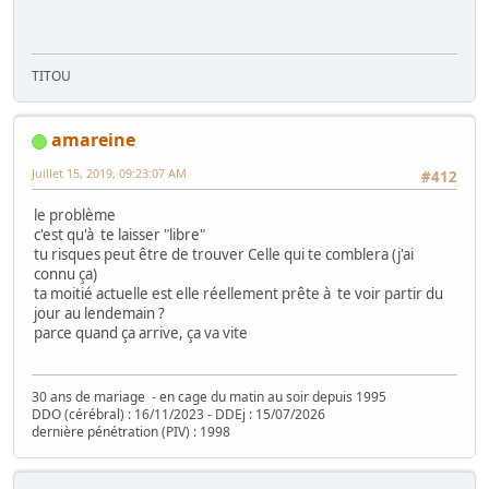
TITOU
amareine
Juillet 15, 2019, 09:23:07 AM
#412
le problème
c'est qu'à te laisser "libre"
tu risques peut être de trouver Celle qui te comblera (j'ai
connu ça)
ta moitié actuelle est elle réellement prête à te voir partir du
jour au lendemain ?
parce quand ça arrive, ça va vite
30 ans de mariage - en cage du matin au soir depuis 1995
DDO (cérébral) : 16/11/2023 - DDEj : 15/07/2026
dernière pénétration (PIV) : 1998