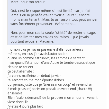
Merci pour ton retour.
Oui, c'est le risque même s'il est limité, car je n'ai
jamais eu la pensée d'aller "voir ailleurs" , encore
moins maintenant...Mais tu as raison, tout peut arriver
sans forcément provoquer l'événement...
Non, pour mon cas la seule "utilité" de rester encagé,
c'est de limiter mes envies solitaires...Que j'avais
pourtant avoué à Madame.
moi non plus je n'avais pas envie d'aller voir ailleurs
même si, en plus, j'en avais l'autorisation
quand un homme est "libre", les Femmes le sentent
mais quand l'attention d'une Autre te tombe dessus et que
rien ne te retient
ça peut aller vite :
j'ai connu ma Reine un début janvier
j'ai raconté tout à mon épouse d'alors
qui pensait juste que je "tirerais mon coup" et reviendrai
3 mois (chastes) après on passait un week end (chaste !!!)
ensemble.
Elle m'a alors demandé de lui prouver mon amour en venant
vivre chez Elle
j'y étais 4 jours plus tard