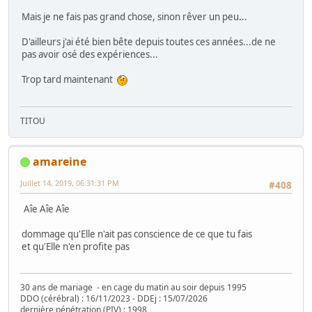
Mais je ne fais pas grand chose, sinon rêver un peu...
D'ailleurs j'ai été bien bête depuis toutes ces années...de ne
pas avoir osé des expériences...
Trop tard maintenant
TITOU
amareine
Juillet 14, 2019, 06:31:31 PM
#408
Aîe Aîe Aîe
dommage qu'Elle n'ait pas conscience de ce que tu fais
et qu'Elle n'en profite pas
30 ans de mariage - en cage du matin au soir depuis 1995
DDO (cérébral) : 16/11/2023 - DDEj : 15/07/2026
dernière pénétration (PIV) : 1998