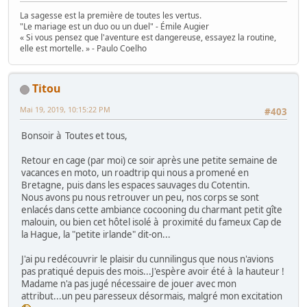
La sagesse est la première de toutes les vertus.
"Le mariage est un duo ou un duel" - Émile Augier
« Si vous pensez que l'aventure est dangereuse, essayez la routine,
elle est mortelle. » - Paulo Coelho
Titou
Mai 19, 2019, 10:15:22 PM
#403
Bonsoir à Toutes et tous,
Retour en cage (par moi) ce soir après une petite semaine de
vacances en moto, un roadtrip qui nous a promené en
Bretagne, puis dans les espaces sauvages du Cotentin.
Nous avons pu nous retrouver un peu, nos corps se sont
enlacés dans cette ambiance cocooning du charmant petit gîte
malouin, ou bien cet hôtel isolé à proximité du fameux Cap de
la Hague, la "petite irlande" dit-on...
J'ai pu redécouvrir le plaisir du cunnilingus que nous n'avions
pas pratiqué depuis des mois...J'espère avoir été à la hauteur !
Madame n'a pas jugé nécessaire de jouer avec mon
attribut...un peu paresseux désormais, malgré mon excitation