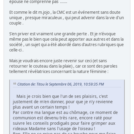
épouse ne comprenne pas ......
Et comme le dit m.jojo , la CMC est un événement sans doute
unique , presque miraculeux , qui peut advenir dans la vie d'un
couple .
S'en priver est vraiment une grande perte . Et je n'évoque
même pas le bien que cela peut apporter aux autres et dans la
société , un sujet qui a été abordé dans d'autres rubriques que
celle-ci .
Mais je voudrais encore juste revenir sur ceci (et sans
retourner le couteau dans la plaie) , car ce sont des paroles
tellement révélatrices concernant la nature féminine :
Citation de: Titou le Septembre 06, 2019, 10:59:35 PM
Mais je crois bien que l'un de ses plaisirs, c'est
justement de m'en donner, pour que je n'y revienne
plus avant un certain temps !
Par contre ma langue est au chômage, ce moment de
communion est devenu très rare, encore raté pour
suivre les conseils prodigués pour faire grimper aux
rideaux Madame sans l'usage de l'oiseau !
Bon, Elle ne se prive pas de sa bouche pour me faire