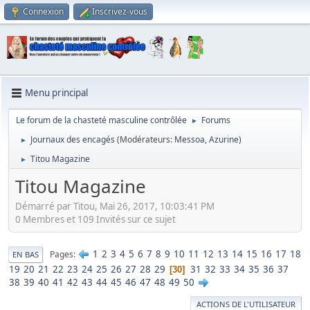
Connexion
Inscrivez-vous
Menu principal
Le forum de la chasteté masculine contrôlée
Forums
►
Journaux des encagés
(Modérateurs:
Messoa
,
Azurine
)
►
Titou Magazine
►
Titou Magazine
Démarré par Titou, Mai 26, 2017, 10:03:41 PM
0 Membres et 109 Invités sur ce sujet
1
2
3
4
5
6
7
8
9
10
11
12
13
14
15
16
17
18
Pages
EN BAS
19
20
21
22
23
24
25
26
27
28
29
31
32
33
34
35
36
37
30
38
39
40
41
42
43
44
45
46
47
48
49
50
ACTIONS DE L'UTILISATEUR