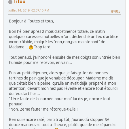
Titou
Juillet 14, 2019, 02:57:10 PM
#405
Bonjour à Toutes et tous,
Bon hé bien après 2 mois d'abstinence totale, ce matin
quelques caresses mutuelles m'ont déclenché un feu d'artifice
incontrôlable, malgré les "non,non,pas maintenant" de
Madame...
Trop tard.
Tout penaud, j'ai honoré ensuite de mes doigts son Entrée bien
humide pour me recevoir, en vain...
Puis au petit déjeuner, alors que je fais griller de bonnes
tartines de pain que je venais de découper, Madame me dit
que c'était bien la peine, qu'Elle en avait déjà préparé à mon
attention, devant mon nez pas réveillé et encore tout étourdi
du feu d'artifice...
"1ère faute de la journée pour moi" lui-dis-je, encore tout
penaud.
"Non, 2ème faute" me rétorque-t-Elle !
Ben oui encore raté, parti trop tôt, j'aurais dû stopper SA
douce manœuvre tout à l'heure, plutôt que de me répandre