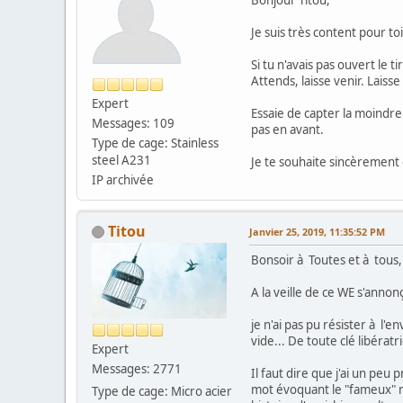
Je suis très content pour to
Si tu n'avais pas ouvert le t
Attends, laisse venir. Laisse
Expert
Essaie de capter la moindre 
Messages: 109
pas en avant.
Type de cage: Stainless
steel A231
Je te souhaite sincèremen
IP archivée
Titou
Janvier 25, 2019, 11:35:52 PM
Bonsoir à Toutes et à tous,
A la veille de ce WE s'annon
je n'ai pas pu résister à l
vide... De toute clé libératri
Expert
Messages: 2771
Il faut dire que j'ai un pe
mot évoquant le "fameux" mo
Type de cage: Micro acier