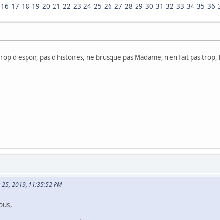
16
17
18
19
20
21
22
23
24
25
26
27
28
29
30
31
32
33
34
35
36
 trop d espoir, pas d'histoires, ne brusque pas Madame, n'en fait pas trop, b
er 25, 2019, 11:35:52 PM
ous,