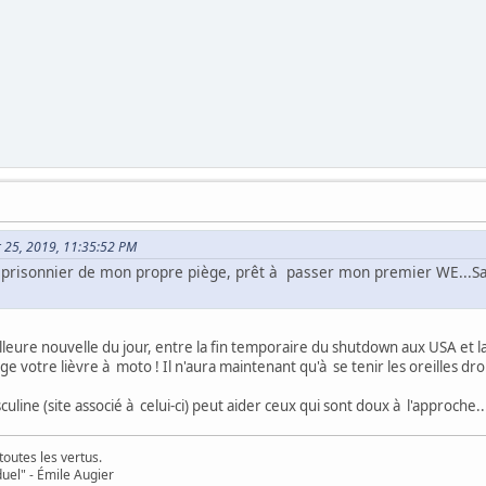
er 25, 2019, 11:35:52 PM
c prisonnier de mon propre piège, prêt à passer mon premier WE...San
meilleure nouvelle du jour, entre la fin temporaire du shutdown aux USA et l
e votre lièvre à moto ! Il n'aura maintenant qu'à se tenir les oreilles dro
culine (site associé à celui-ci) peut aider ceux qui sont doux à l'approche.
toutes les vertus.
uel" - Émile Augier