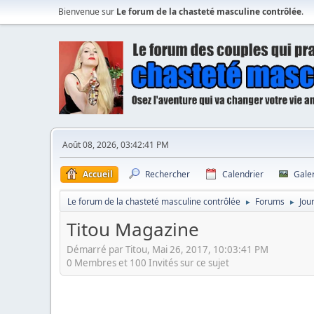
Bienvenue sur
Le forum de la chasteté masculine contrôlée
.
Août 08, 2026, 03:42:41 PM
Accueil
Rechercher
Calendrier
Gale
Le forum de la chasteté masculine contrôlée
Forums
Jou
►
►
Titou Magazine
Démarré par Titou, Mai 26, 2017, 10:03:41 PM
0 Membres et 100 Invités sur ce sujet