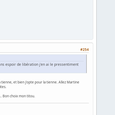
#254
s espoir de libération j'en ai le pressentiment
a tienne, et bien j'opte pour la tienne. Allez Martine
ites.
... Bon choix mon titou.