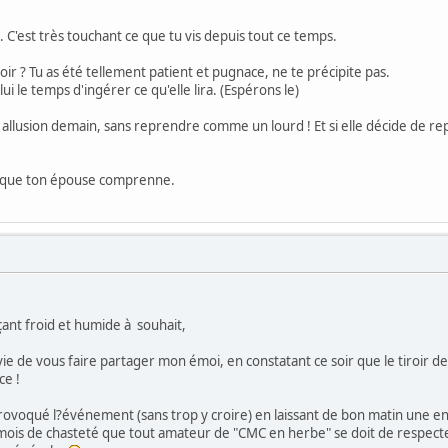
i. C'est très touchant ce que tu vis depuis tout ce temps.
iroir ? Tu as été tellement patient et pugnace, ne te précipite pas.
 lui le temps d'ingérer ce qu'elle lira. (Espérons le)
allusion demain, sans reprendre comme un lourd ! Et si elle décide de repos
t que ton épouse comprenne.
çant froid et humide à souhait,
'envie de vous faire partager mon émoi, en constatant ce soir que le tiroi
ce !
u provoqué l?événement (sans trop y croire) en laissant de bon matin une en
is de chasteté que tout amateur de "CMC en herbe" se doit de respecter..