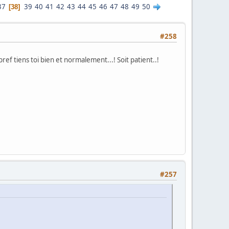
37
39
40
41
42
43
44
45
46
47
48
49
50
38
#258
ref tiens toi bien et normalement...! Soit patient..!
#257