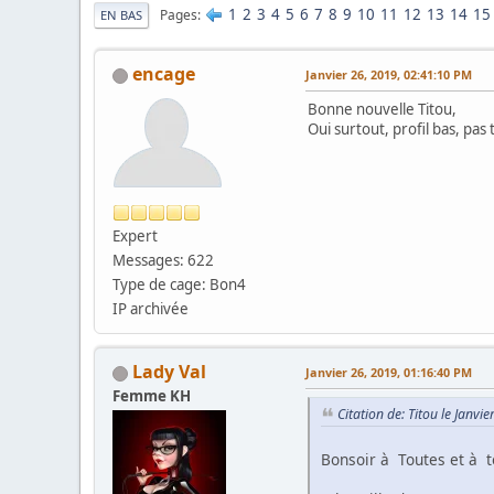
1
2
3
4
5
6
7
8
9
10
11
12
13
14
15
Pages
EN BAS
encage
Janvier 26, 2019, 02:41:10 PM
Bonne nouvelle Titou,
Oui surtout, profil bas, pas
Expert
Messages: 622
Type de cage: Bon4
IP archivée
Lady Val
Janvier 26, 2019, 01:16:40 PM
Femme KH
Citation de: Titou le Janvi
Bonsoir à Toutes et à t