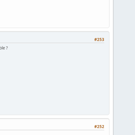
#253
ble ?
#252