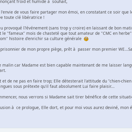
annonçant froid et humide à souhait,
à l'envie de vous faire partager mon émoi, en constatant ce soir que 
 toute clé libératrice !
 peu provoqué l?événement (sans trop y croire) en laissant de bon mat
t le "fameux" mois de chasteté que tout amateur de "CMC en herbe" se
om" histoire d'enrichir sa culture générale
c prisonnier de mon propre piège, prêt à passer mon premier WE...San
 le malin car Madame est bien capable maintenant de me laisser lan
art.
 et de ne pas en faire trop; Elle détesterait l'attitude du "chien-chien
ngues sous prétexte qu'il faut absolument Lui faire plaisir...
mmencer, nous verrons si Madame sait tirer bénéfice de cette situati
lusion à ce prologue, Elle dort, et pour moi vous aurez deviné, mon éta