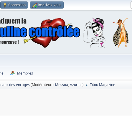
Connexion
Inscrivez-vous
rie
Membres
rnaux des encagés
(Modérateurs:
Messoa
,
Azurine
)
Titou Magazine
►