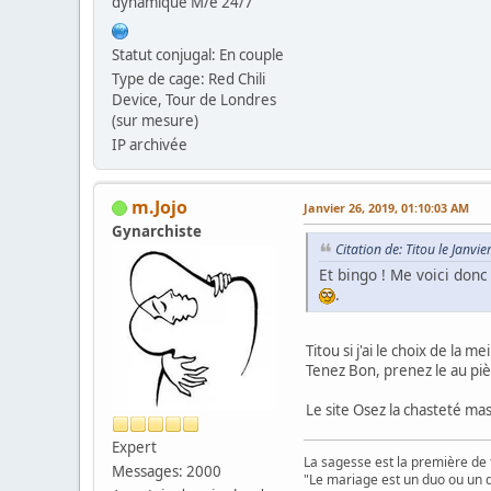
dynamique M/e 24/7
Statut conjugal: En couple
Type de cage: Red Chili
Device, Tour de Londres
(sur mesure)
IP archivée
m.Jojo
Janvier 26, 2019, 01:10:03 AM
Gynarchiste
Citation de: Titou le Janvi
Et bingo ! Me voici don
.
Titou si j'ai le choix de la 
Tenez Bon, prenez le au pièg
Le site Osez la chasteté mas
Expert
La sagesse est la première de 
Messages: 2000
"Le mariage est un duo ou un d