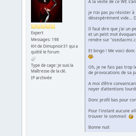
A la veille de ce WE s'
je n'ai pas pu résister 
désespérément vide... De
Il faut dire que j'ai un
Expert
et un petit mot évoquan
rendre sur "osezlacmc.c
Messages: 198
KH de Dimupnoir31 qui a
Et bingo ! Me voici don
quitté le forum
.
Type de cage: Je suis la
Oh, je ne fais pas trop
Maîtresse de la clé.
de provocations de sa p
IP archivée
A moi d'être convaincant
noyer d'attentions lourdi
Donc profil bas pour co
Pour l'instant aucune al
trouver le sommeil
Bonne nuit