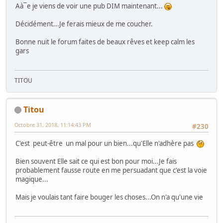
Aà¯e je viens de voir une pub DIM maintenant...
Décidément...Je ferais mieux de me coucher.
Bonne nuit le forum faites de beaux rêves et keep calm les
gars
TITOU
Titou
Octobre 31, 2018, 11:14:43 PM
#230
C'est peut-être un mal pour un bien...qu'Elle n'adhère pas
Bien souvent Elle sait ce qui est bon pour moi...Je fais
probablement fausse route en me persuadant que c'est la voie
magique...
Mais je voulais tant faire bouger les choses...On n'a qu'une vie