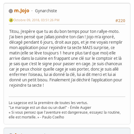
m.Jojo
Gynarchiste
Octobre 09, 2018, 03:51:26 PM
#220
Titou, j'espère que tu as du bon temps pour ton rallye-moto.
J'ai bien pensé que j'allais joindre ton clan ! Jojo m'a ignoré,
décagé pendant 6 jours, droit aux pps, et je me voyais remplir
mon application pour rejoindre ta secte MAIS surprise, ce
matin (elle se lève toujours 1 heure plus tard que moi) elle
arrive dans la cuisine en frappant une clé sur le comptoir et là
je sais que c'est le signe pour passer en cage. Je suis chanceux
car je peux choisir quelle cage je vais porter, donc je suis allé
enfermer l'oiseau, lui ai donné la clé, lui ai dit merci et lui ai
donné un petit bisou. Finalement j'ai déchiré l'application pour
rejoindre ta secte !
La sagesse est la première de toutes les vertus.
"Le mariage est un duo ou un duel" - Émile Augier
« Si vous pensez que l'aventure est dangereuse, essayez la routine,
elle est mortelle. » - Paulo Coelho