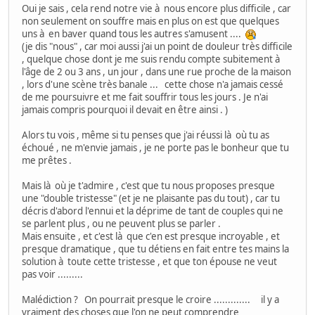
Oui je sais , cela rend notre vie à nous encore plus difficile , car
non seulement on souffre mais en plus on est que quelques
uns à en baver quand tous les autres s'amusent ....
(je dis "nous" , car moi aussi j'ai un point de douleur très difficile
, quelque chose dont je me suis rendu compte subitement à
l'âge de 2 ou 3 ans , un jour , dans une rue proche de la maison
, lors d'une scène très banale ... cette chose n'a jamais cessé
de me poursuivre et me fait souffrir tous les jours . Je n'ai
jamais compris pourquoi il devait en être ainsi . )
Alors tu vois , même si tu penses que j'ai réussi là où tu as
échoué , ne m'envie jamais , je ne porte pas le bonheur que tu
me prêtes .
Mais là où je t'admire , c'est que tu nous proposes presque
une "double tristesse" (et je ne plaisante pas du tout) , car tu
décris d'abord l'ennui et la déprime de tant de couples qui ne
se parlent plus , ou ne peuvent plus se parler .
Mais ensuite , et c'est là que c'en est presque incroyable , et
presque dramatique , que tu détiens en fait entre tes mains la
solution à toute cette tristesse , et que ton épouse ne veut
pas voir .........
Malédiction ? On pourrait presque le croire ............. il y a
vraiment des choses que l'on ne peut comprendre