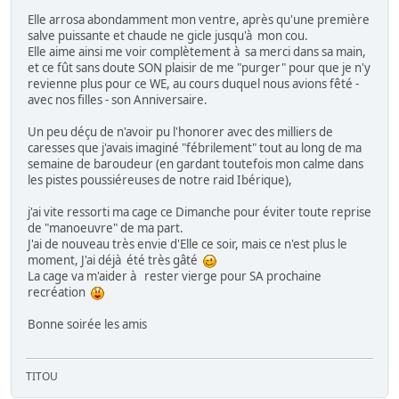
Elle arrosa abondamment mon ventre, après qu'une première
salve puissante et chaude ne gicle jusqu'à mon cou.
Elle aime ainsi me voir complètement à sa merci dans sa main,
et ce fût sans doute SON plaisir de me "purger" pour que je n'y
revienne plus pour ce WE, au cours duquel nous avions fêté -
avec nos filles - son Anniversaire.
Un peu déçu de n'avoir pu l'honorer avec des milliers de
caresses que j'avais imaginé "fébrilement" tout au long de ma
semaine de baroudeur (en gardant toutefois mon calme dans
les pistes poussiéreuses de notre raid Ibérique),
j'ai vite ressorti ma cage ce Dimanche pour éviter toute reprise
de "manoeuvre" de ma part.
J'ai de nouveau très envie d'Elle ce soir, mais ce n'est plus le
moment, J'ai déjà été très gâté
La cage va m'aider à rester vierge pour SA prochaine
recréation
Bonne soirée les amis
TITOU