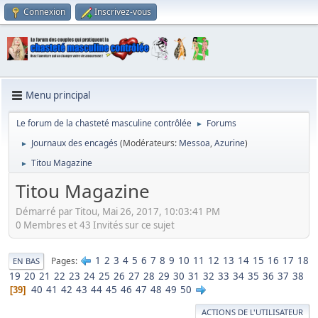
Connexion
Inscrivez-vous
Menu principal
Le forum de la chasteté masculine contrôlée
Forums
►
Journaux des encagés
(Modérateurs:
Messoa
,
Azurine
)
►
Titou Magazine
►
Titou Magazine
Démarré par Titou, Mai 26, 2017, 10:03:41 PM
0 Membres et 43 Invités sur ce sujet
1
2
3
4
5
6
7
8
9
10
11
12
13
14
15
16
17
18
Pages
EN BAS
19
20
21
22
23
24
25
26
27
28
29
30
31
32
33
34
35
36
37
38
40
41
42
43
44
45
46
47
48
49
50
39
ACTIONS DE L'UTILISATEUR