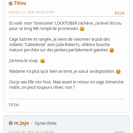
Titou
Octobre 31, 2018, 09:33:33 PM
#224
Et voilà mon "lonesome" LOCKTOBER s'achève, j'ai levé l'écrou
pour ce long WE rempli de promesses
Cage lustrée et rangée, je viens de visionner la pub des
collants "Calzedonia" avec Julia Roberts, célèbre bouche
mature perchée sur des jambes parfaitement gainées
J'ai tenu le coup.
Madame n'a plus qu'à bien se tenir, je suis à sa disposition.
Oui je sais Elle s'en fout. Mais avant le retour en cage Dimanche
matin, on peut toujours rêver, non ?
TITOU
m.Jojo
Gynarchiste
Octobre 30, 2018, 02:55:04 AM
#223