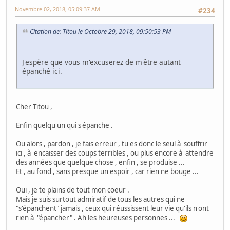
Novembre 02, 2018, 05:09:37 AM
#234
Citation de: Titou le Octobre 29, 2018, 09:50:53 PM
J'espère que vous m'excuserez de m'être autant
épanché ici.
Cher Titou ,
Enfin quelqu'un qui s'épanche .
Ou alors , pardon , je fais erreur , tu es donc le seul à souffrir
ici , à encaisser des coups terribles , ou plus encore à attendre
des années que quelque chose , enfin , se produise ...
Et , au fond , sans presque un espoir , car rien ne bouge ...
Oui , je te plains de tout mon coeur .
Mais je suis surtout admiratif de tous les autres qui ne
"s'épanchent" jamais , ceux qui réussissent leur vie qu'ils n'ont
rien à "épancher" . Ah les heureuses personnes ...