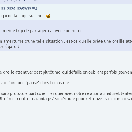
ril 03, 2025, 02:59:39 PM
t gardé la cage sur moi
e même trip de partager ça avec soi-même...
amertume d'une telle situation , est-ce qu'elle prête une oreille attent
son égard ?
eille attentive; c'est plutôt moi qui défaille en oubliant parfois (souvent?
e vais faire une "pause" dans la chasteté.
e sans protocole particulier, renouer avec notre relation au naturel, tent
, Bref me montrer davantage à son écoute pour retrouver sa reconnaissance