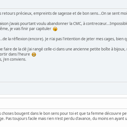
os retours précieux, empreints de sagesse et de bon sens...On se sent mo
aison j'avais pourtant voulu abandonner la CMC, à contrecœur...Impossibl
même, je vais finir par capituler
..de la réflexion (encore). Je n'ai pas l'intention de jeter mes cages, bien q
e faire de la clé j'ai rangé celle-ci dans une ancienne petite boîte à bijo
sortir dans l'heure
, j'en conviens.
es choses bougent dans le bon sens pour toi et que ta femme découvre petit 
age. Pas toujours facile mais rien n'est perdu d'avance, du moins en aya