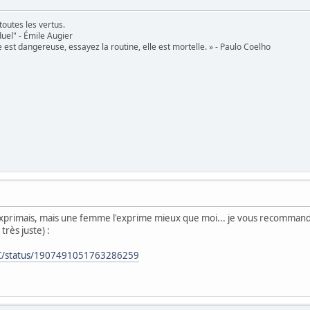
toutes les vertus.
uel" - Émile Augier
 est dangereuse, essayez la routine, elle est mortelle. » - Paulo Coelho
'exprimais, mais une femme l'exprime mieux que moi... je vous recommande 
rès juste) :
xC/status/1907491051763286259