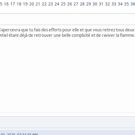
5
16
17
18
19
20
21
22
23
24
25
26
27
28
29
30
31
32
33
34
35
3
 s'apercevra que tu fais des efforts pour elle et que vous retirez tous deux
entiel étant déjà de retrouver une belle complicité et de raviver la fla
il 03, 2025, 07:31:35 PM