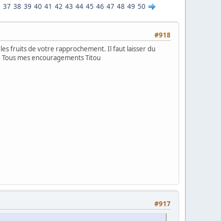
6
37
38
39
40
41
42
43
44
45
46
47
48
49
50
#918
 les fruits de votre rapprochement. Il faut laisser du
mme. Tous mes encouragements Titou
#917