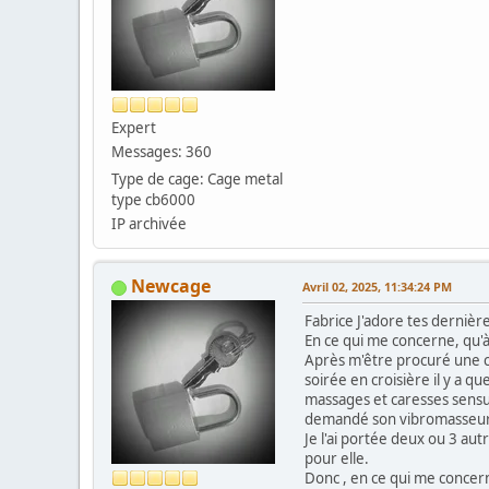
Expert
Messages: 360
Type de cage: Cage metal
type cb6000
IP archivée
Newcage
Avril 02, 2025, 11:34:24 PM
Fabrice J'adore tes dernière
En ce qui me concerne, qu'à 
Après m'être procuré une ca
soirée en croisière il y a q
massages et caresses sensuel
demandé son vibromasseur po
Je l'ai portée deux ou 3 aut
pour elle.
Donc , en ce qui me concern