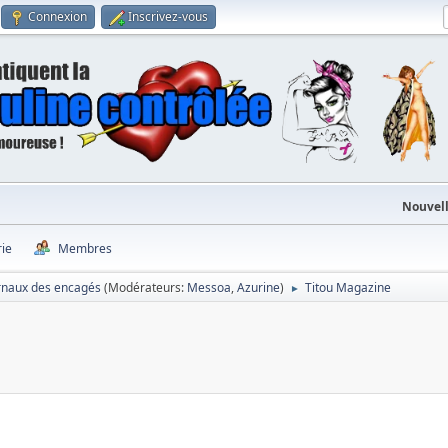
Connexion
Inscrivez-vous
Nouvell
rie
Membres
rnaux des encagés
(Modérateurs:
Messoa
,
Azurine
)
Titou Magazine
►