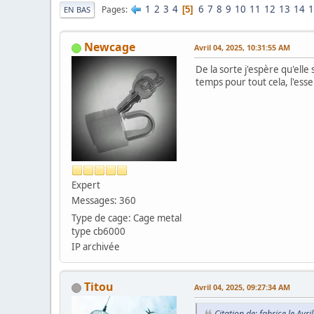
1
2
3
4
6
7
8
9
10
11
12
13
14
1
Pages
5
EN BAS
Newcage
Avril 04, 2025, 10:31:55 AM
De la sorte j'espère qu'elle
temps pour tout cela, l'ess
Expert
Messages: 360
Type de cage: Cage metal
type cb6000
IP archivée
Titou
Avril 04, 2025, 09:27:34 AM
Citation de: fabrice le Avr