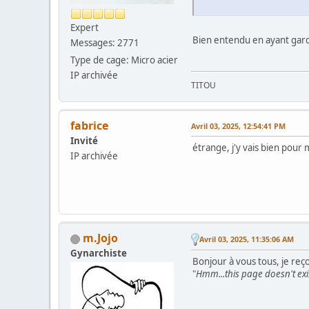
Expert
Bien entendu en ayant gar
Messages: 2771
Type de cage: Micro acier
IP archivée
TITOU
fabrice
Avril 03, 2025, 12:54:41 PM
Invité
étrange, j'y vais bien pour 
IP archivée
m.Jojo
Avril 03, 2025, 11:35:06 AM
Gynarchiste
Bonjour à vous tous, je reçoi
"
Hmm...this page doesn't exis