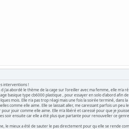
s interventions !
d j'ai abordé le thème de la cage sur l'oreiller avec ma femme, elle m'a r
ge basique type cb6000 plastique , pour essayer en solo d'abord afin de le 
uelques mois. Elle n'a pas trop réagi mais une fois la soirée terminé, dans 
les comme elle aime. Elle se laissait aller, me caressant parfois un peu les
ur jouir comme elle aime. Elle m'a libéré et caressé pour que je jouisse
res soir ensuite car elle a été plus que partante pour renouveller ce genr
e, le mieux a été de sauter le pas directement pour qu elle se rende comp