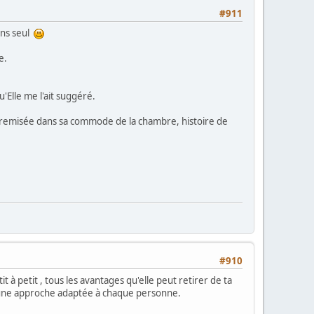
#911
ins seul
e.
u'Elle me l'ait suggéré.
ux, remisée dans sa commode de la chambre, histoire de
#910
à petit , tous les avantages qu'elle peut retirer de ta
nt une approche adaptée à chaque personne.